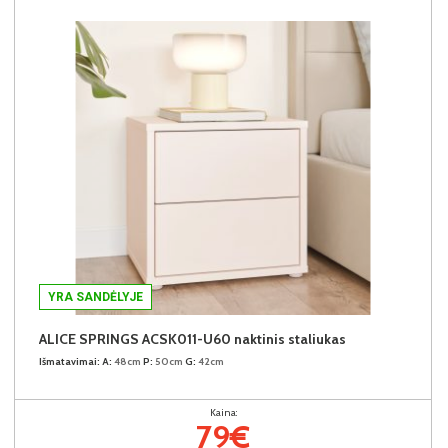
YRA SANDĖLYJE
ALICE SPRINGS ACSK011-U60 naktinis staliukas
Išmatavimai:
A:
48cm
P:
50cm
G:
42cm
Kaina:
79€