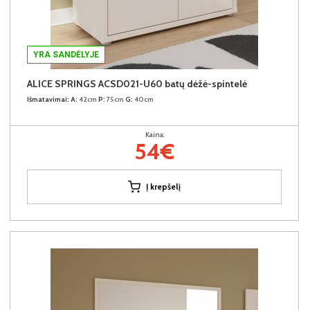
YRA SANDĖLYJE
ALICE SPRINGS ACSD021-U60 batų dėžė-spintelė
Išmatavimai:
A:
42cm
P:
75cm
G:
40cm
Kaina:
54€
Į krepšelį