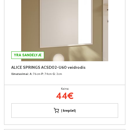
YRA SANDĖLYJE
ALICE SPRINGS ACSD02-U60 veidrodis
Išmatavimai:
A:
76cm
P:
74cm
G:
2cm
Kaina:
44€
Į krepšelį