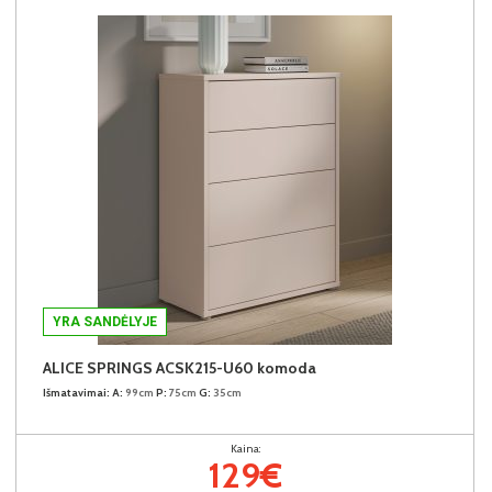
YRA SANDĖLYJE
ALICE SPRINGS ACSK215-U60 komoda
Išmatavimai:
A:
99cm
P:
75cm
G:
35cm
Kaina:
129€