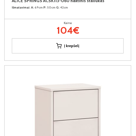
ALICE SPRINGS ACSK113-U60 naktinis staliukas
Išmatavimai:
A:
69cm
P:
50cm
G:
42cm
Kaina:
104€
Į krepšelį