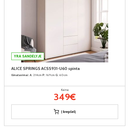
YRA SANDĖLYJE
ALICE SPRINGS ACSS931-U60 spinta
Išmatavimai:
A:
214cm
P:
169cm
G:
60cm
Kaina:
349€
Į krepšelį