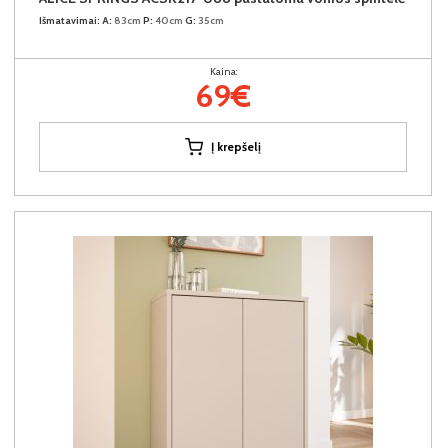
Išmatavimai:
A:
83cm
P:
40cm
G:
35cm
Kaina:
69€
Į krepšelį