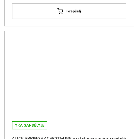
Į krepšelį
YRA SANDĖLYJE
ALICE SPRINGS ACSK217-U88 pastatoma vonios spintelė