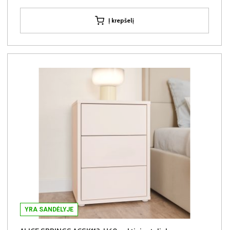
Į krepšelį
YRA SANDĖLYJE