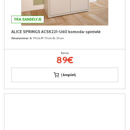
YRA SANDĖLYJE
ALICE SPRINGS ACSK221-U60 komoda-spintelė
Išmatavimai:
A:
99cm
P:
75cm
G:
35cm
Kaina:
89€
Į krepšelį