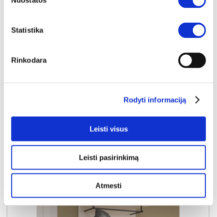
Nuostatos
Statistika
YRA SANDĖLYJE
ALICE SPRINGS ACSD242-U60 batų dėžė-komoda
Rinkodara
Išmatavimai:
A:
99cm
P:
144cm
G:
35cm
Kaina:
159€
Rodyti informaciją
Leisti visus
Į krepšelį
Leisti pasirinkimą
Atmesti