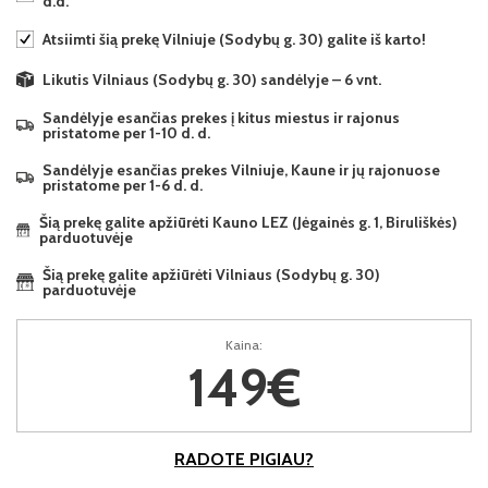
d.d.
Atsiimti šią prekę Vilniuje (Sodybų g. 30) galite iš karto!
Likutis Vilniaus (Sodybų g. 30) sandėlyje – 6 vnt.
Sandėlyje esančias prekes į kitus miestus ir rajonus
pristatome per 1-10 d. d.
Sandėlyje esančias prekes Vilniuje, Kaune ir jų rajonuose
pristatome per 1-6 d. d.
Šią prekę galite apžiūrėti Kauno LEZ (Jėgainės g. 1, Biruliškės)
parduotuvėje
Šią prekę galite apžiūrėti Vilniaus (Sodybų g. 30)
parduotuvėje
Kaina:
149€
RADOTE PIGIAU?