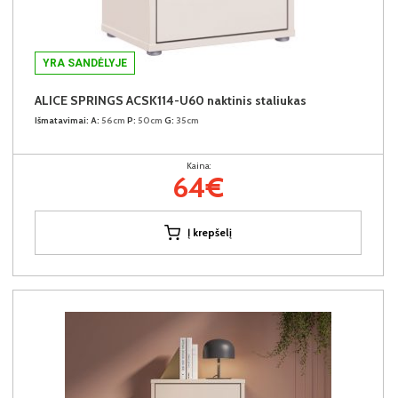
YRA SANDĖLYJE
ALICE SPRINGS ACSK114-U60 naktinis staliukas
Išmatavimai:
A:
56cm
P:
50cm
G:
35cm
Kaina:
64€
Į krepšelį