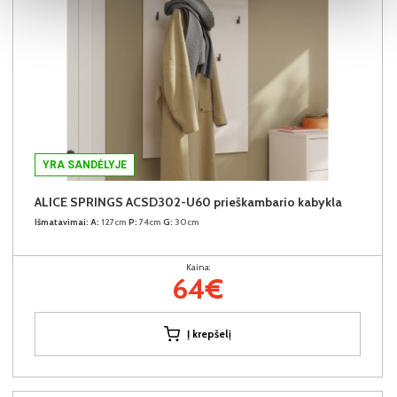
YRA SANDĖLYJE
ALICE SPRINGS ACSD302-U60 prieškambario kabykla
Išmatavimai:
A:
127cm
P:
74cm
G:
30cm
Kaina:
64€
Į krepšelį