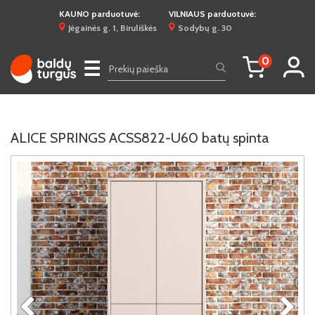
KAUNO parduotuvė:
VILNIAUS parduotuvė:
Jėgainės g. 1, Biruliškės
Sodybų g. 30
0
☰
ALICE SPRINGS ACSS822-U60 batų spinta