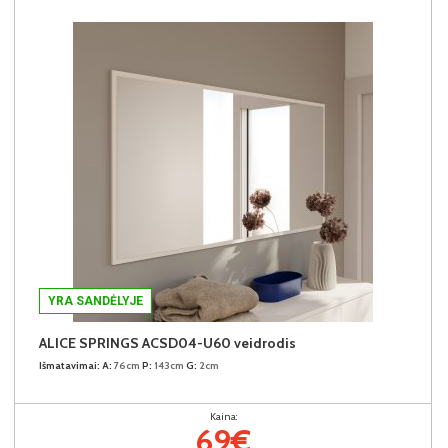
YRA SANDĖLYJE
ALICE SPRINGS ACSD04-U60 veidrodis
Išmatavimai:
A:
76cm
P:
143cm
G:
2cm
Kaina:
69€