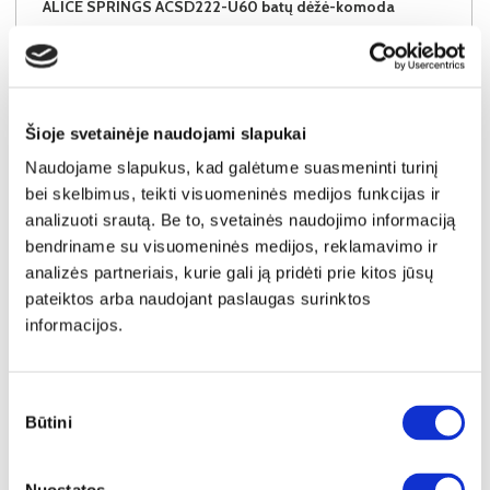
ALICE SPRINGS ACSD222-U60 batų dėžė-komoda
Išmatavimai:
A:
99cm
P:
75cm
G:
35cm
Kaina:
94€
Šioje svetainėje naudojami slapukai
Naudojame slapukus, kad galėtume suasmeninti turinį
Į krepšelį
bei skelbimus, teikti visuomeninės medijos funkcijas ir
analizuoti srautą. Be to, svetainės naudojimo informaciją
bendriname su visuomeninės medijos, reklamavimo ir
analizės partneriais, kurie gali ją pridėti prie kitos jūsų
pateiktos arba naudojant paslaugas surinktos
informacijos.
Sutikimo
Būtini
pasirinkimas