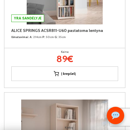
YRA SANDĖLYJE
ALICE SPRINGS ACSR811-U60 pastatoma lentyna
Išmatavimai:
A:
214cm
P:
50cm
G:
35cm
Kaina:
89€
Į krepšelį
Kiekis: