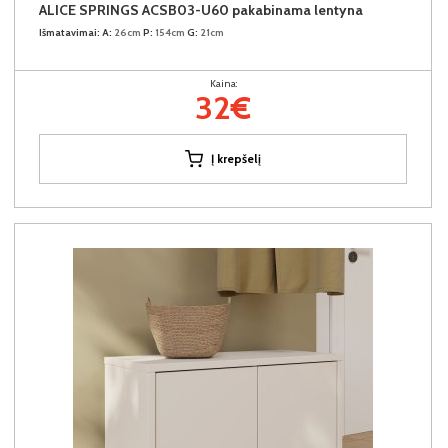
ALICE SPRINGS ACSB03-U60 pakabinama lentyna
Išmatavimai:
A:
26cm
P:
154cm
G:
21cm
Kaina:
32€
Į krepšelį