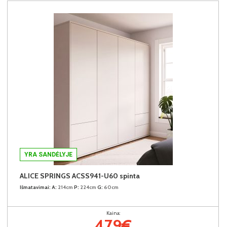
YRA SANDĖLYJE
ALICE SPRINGS ACSS941-U60 spinta
Išmatavimai:
A:
214cm
P:
224cm
G:
60cm
Kaina:
479€