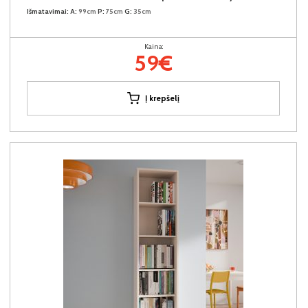
Išmatavimai:
A:
99cm
P:
75cm
G:
35cm
Kaina:
59€
Į krepšelį