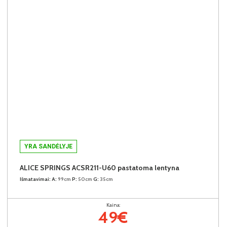
YRA SANDĖLYJE
ALICE SPRINGS ACSR211-U60 pastatoma lentyna
Išmatavimai:
A:
99cm
P:
50cm
G:
35cm
Kaina:
49€