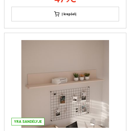
Į krepšelį
YRA SANDĖLYJE