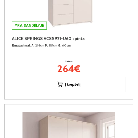
YRA SANDĖLYJE
ALICE SPRINGS ACSS921-U60 spinta
Išmatavimai:
A:
214cm
P:
115cm
G:
60cm
Kaina:
264€
Į krepšelį