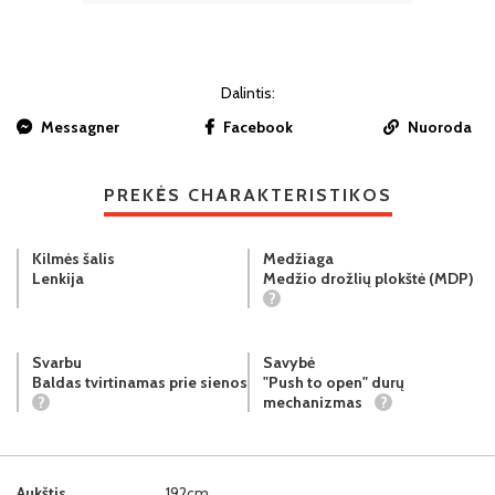
Dalintis:
Messagner
Facebook
Nuoroda
PREKĖS CHARAKTERISTIKOS
Kilmės šalis
Medžiaga
Lenkija
Medžio drožlių plokštė (MDP)
?
Svarbu
Savybė
Baldas tvirtinamas prie sienos
"Push to open" durų
?
mechanizmas
?
Aukštis
192cm