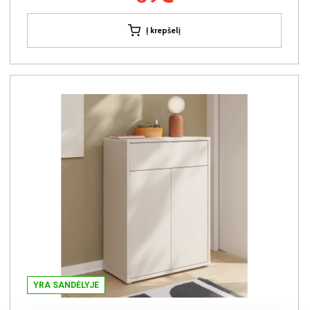
Į krepšelį
YRA SANDĖLYJE