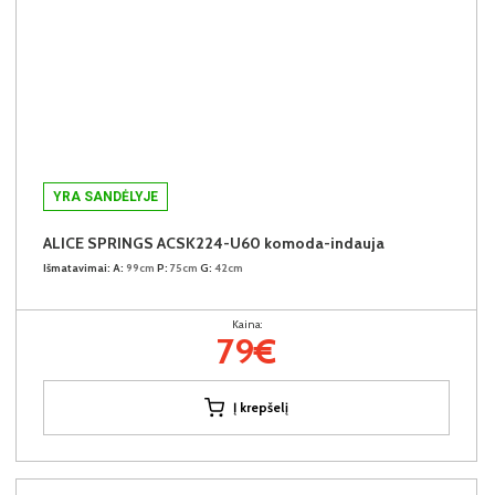
YRA SANDĖLYJE
ALICE SPRINGS ACSK224-U60 komoda-indauja
Išmatavimai:
A:
99cm
P:
75cm
G:
42cm
Kaina:
79€
Į krepšelį