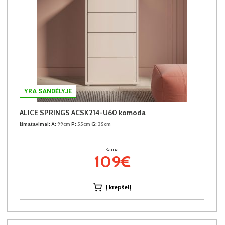
YRA SANDĖLYJE
ALICE SPRINGS ACSK214-U60 komoda
Išmatavimai:
A:
99cm
P:
55cm
G:
35cm
Kaina:
109€
Į krepšelį