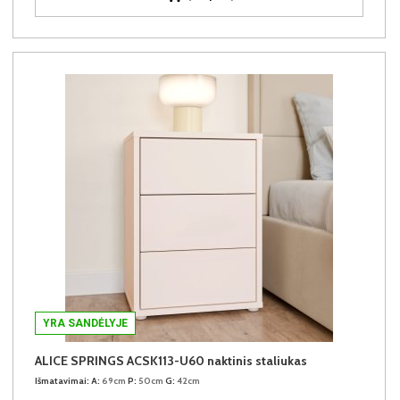
YRA SANDĖLYJE
ALICE SPRINGS ACSK113-U60 naktinis staliukas
Išmatavimai:
A:
69cm
P:
50cm
G:
42cm