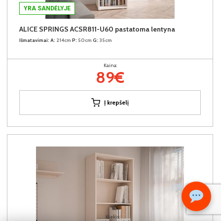
YRA SANDĖLYJE
ALICE SPRINGS ACSR811-U60 pastatoma lentyna
Išmatavimai:
A:
214cm
P:
50cm
G:
35cm
Kaina:
89€
Į krepšelį
Kiekis: