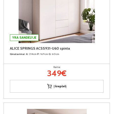
YRA SANDĖLYJE
ALICE SPRINGS ACSS931-U60 spinta
Išmatavimai:
A:
214cm
P:
169cm
G:
60cm
Kaina:
349€
Į krepšelį