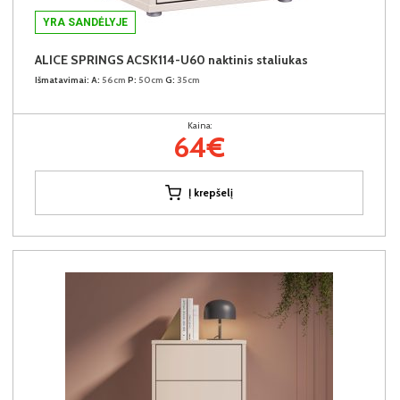
YRA SANDĖLYJE
ALICE SPRINGS ACSK114-U60 naktinis staliukas
Išmatavimai:
A:
56cm
P:
50cm
G:
35cm
Kaina:
64€
Į krepšelį