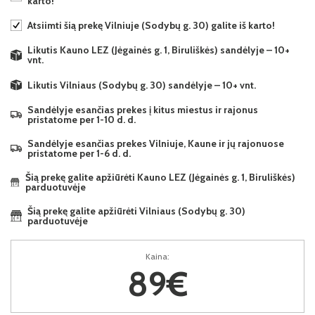
karto!
Atsiimti šią prekę Vilniuje (Sodybų g. 30) galite iš karto!
Likutis Kauno LEZ (Jėgainės g. 1, Biruliškės) sandėlyje – 10+
vnt.
Likutis Vilniaus (Sodybų g. 30) sandėlyje – 10+ vnt.
Sandėlyje esančias prekes į kitus miestus ir rajonus
pristatome per 1-10 d. d.
Sandėlyje esančias prekes Vilniuje, Kaune ir jų rajonuose
pristatome per 1-6 d. d.
Šią prekę galite apžiūrėti Kauno LEZ (Jėgainės g. 1, Biruliškės)
parduotuvėje
Šią prekę galite apžiūrėti Vilniaus (Sodybų g. 30)
parduotuvėje
Kaina:
89€