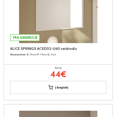
YRA SANDĖLYJE
ALICE SPRINGS ACSD02-U60 veidrodis
Išmatavimai:
A:
76cm
P:
74cm
G:
2cm
Kaina:
44€
Į krepšelį