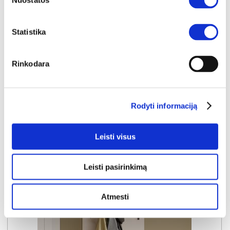
Nuostatos
YRA SANDĖLYJE
Statistika
ALICE SPRINGS ACSD242-U60 batų dėžė-komoda
Išmatavimai:
A:
99cm
P:
144cm
G:
35cm
Rinkodara
Kaina:
159€
Rodyti informaciją
Į krepšelį
Leisti visus
Leisti pasirinkimą
Atmesti