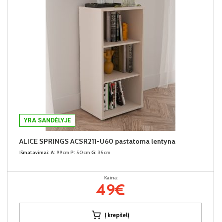
YRA SANDĖLYJE
ALICE SPRINGS ACSR211-U60 pastatoma lentyna
Išmatavimai:
A:
99cm
P:
50cm
G:
35cm
Kaina:
49€
Į krepšelį