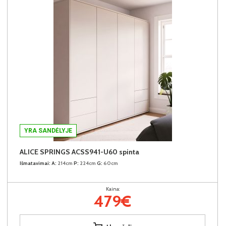
YRA SANDĖLYJE
ALICE SPRINGS ACSS941-U60 spinta
Išmatavimai:
A:
214cm
P:
224cm
G:
60cm
Kaina:
479€