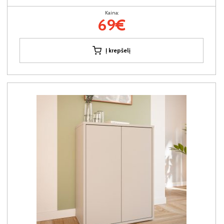
Kaina:
69€
Į krepšelį