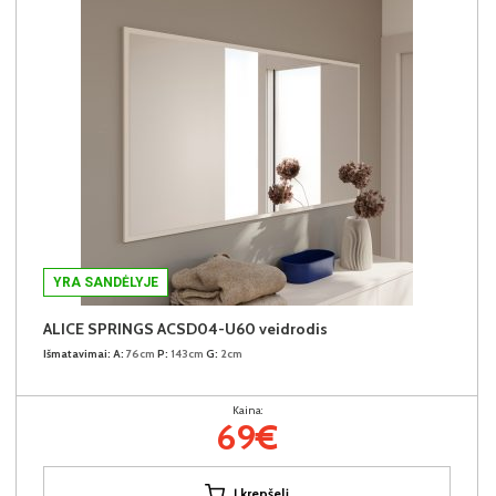
YRA SANDĖLYJE
ALICE SPRINGS ACSD04-U60 veidrodis
Išmatavimai:
A:
76cm
P:
143cm
G:
2cm
Kaina:
69€
Į krepšelį