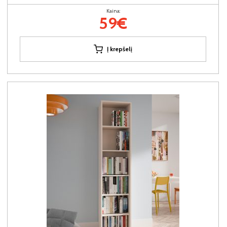
Kaina:
59€
Į krepšelį