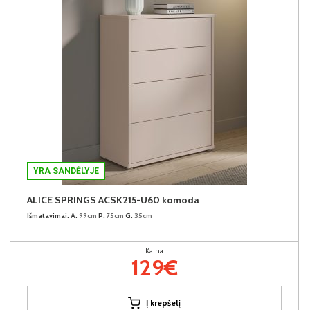
YRA SANDĖLYJE
ALICE SPRINGS ACSK215-U60 komoda
Išmatavimai:
A:
99cm
P:
75cm
G:
35cm
Kaina:
129€
Į krepšelį