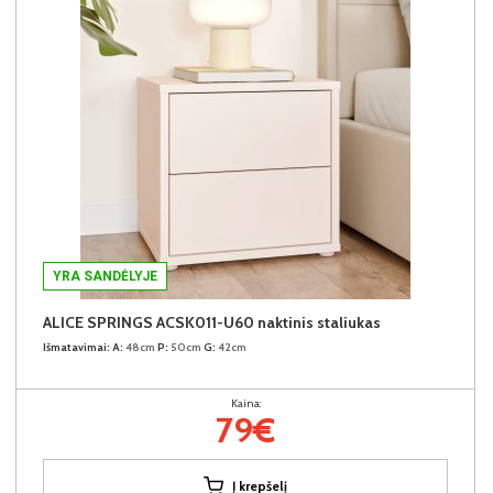
YRA SANDĖLYJE
ALICE SPRINGS ACSK011-U60 naktinis staliukas
Išmatavimai:
A:
48cm
P:
50cm
G:
42cm
Kaina:
79€
Į krepšelį