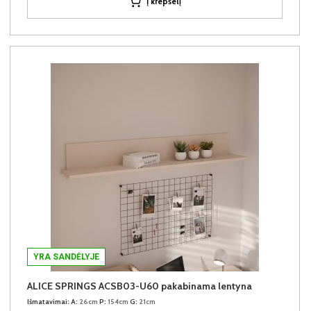
Į krepšelį
YRA SANDĖLYJE
ALICE SPRINGS ACSB03-U60 pakabinama lentyna
Išmatavimai:
A:
26cm
P:
154cm
G:
21cm