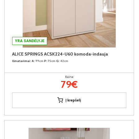
YRA SANDĖLYJE
ALICE SPRINGS ACSK224-U60 komoda-indauja
Išmatavimai:
A:
99cm
P:
75cm
G:
42cm
Kaina:
79€
Į krepšelį