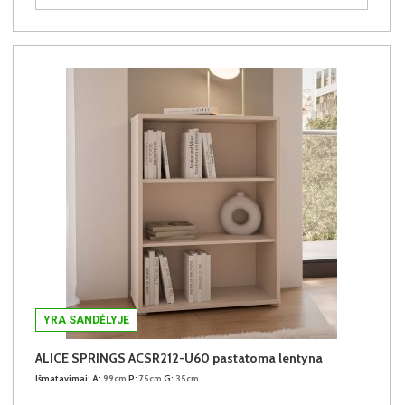
YRA SANDĖLYJE
ALICE SPRINGS ACSR212-U60 pastatoma lentyna
Išmatavimai:
A:
99cm
P:
75cm
G:
35cm