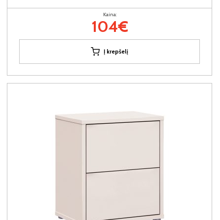
Kaina:
104€
Į krepšelį