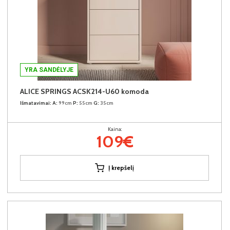
YRA SANDĖLYJE
ALICE SPRINGS ACSK214-U60 komoda
Išmatavimai:
A:
99cm
P:
55cm
G:
35cm
Kaina:
109€
Į krepšelį