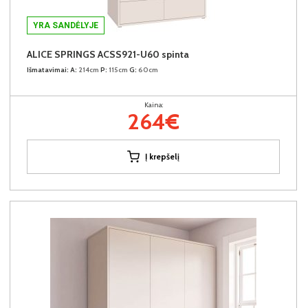
YRA SANDĖLYJE
ALICE SPRINGS ACSS921-U60 spinta
Išmatavimai:
A:
214cm
P:
115cm
G:
60cm
Kaina:
264€
Į krepšelį