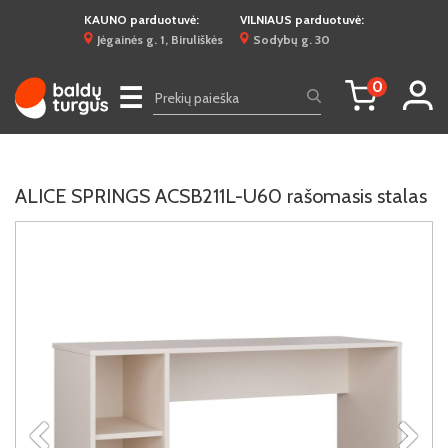
KAUNO parduotuvė:
VILNIAUS parduotuvė:
Jėgainės g. 1, Biruliškės
Sodybų g. 30
0
☰
ALICE SPRINGS ACSB211L-U60 rašomasis stalas