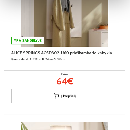
YRA SANDĖLYJE
ALICE SPRINGS ACSD302-U60 prieškambario kabykla
Išmatavimai:
A:
127cm
P:
74cm
G:
30cm
Kaina:
64€
Į krepšelį