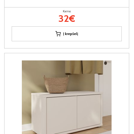
Kaina:
32€
Į krepšelį