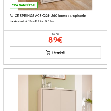
YRA SANDĖLYJE
ALICE SPRINGS ACSK221-U60 komoda-spintelė
Išmatavimai:
A:
99cm
P:
75cm
G:
35cm
Kaina:
89€
Į krepšelį