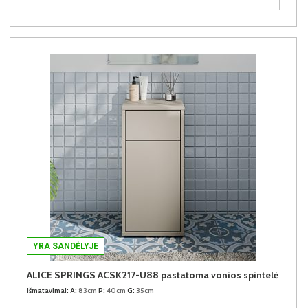
YRA SANDĖLYJE
ALICE SPRINGS ACSK217-U88 pastatoma vonios spintelė
Išmatavimai:
A:
83cm
P:
40cm
G:
35cm