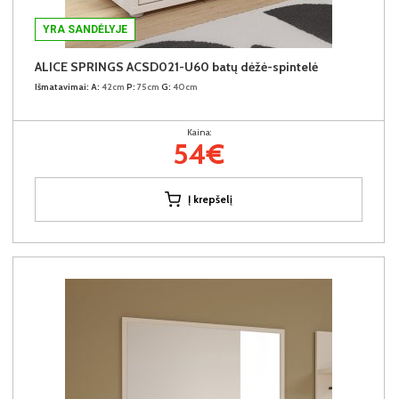
YRA SANDĖLYJE
ALICE SPRINGS ACSD021-U60 batų dėžė-spintelė
Išmatavimai:
A:
42cm
P:
75cm
G:
40cm
Kaina:
54€
Į krepšelį