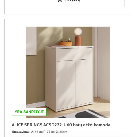
YRA SANDĖLYJE
ALICE SPRINGS ACSD222-U60 batų dėžė-komoda
Išmatavimai:
A:
99cm
P:
75cm
G:
35cm