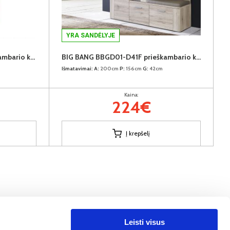
YRA SANDĖLYJE
KASHMIR KSMD50-D43 prieškambario kabykla
BIG BANG BBGD01-D41F prieškambario komplektas
Išmatavimai:
A:
200cm
P:
156cm
G:
42cm
Kaina:
224€
Į krepšelį
Leisti visus