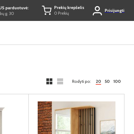
Prekių krepšelis
US parduotuvė:
Prisijungti
0 Prekių
ų g. 30
Rodyti po:
20
50
100