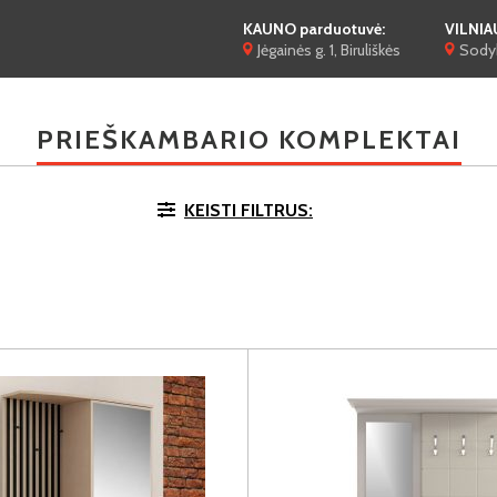
KAUNO parduotuvė:
VILNIA
Jėgainės g. 1, Biruliškės
Sodyb
PRIEŠKAMBARIO KOMPLEKTAI
KEISTI FILTRUS: