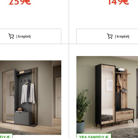
259€
149€
Į krepšelį
Į krepšelį
ĖLYJE
YRA SANDĖLYJE