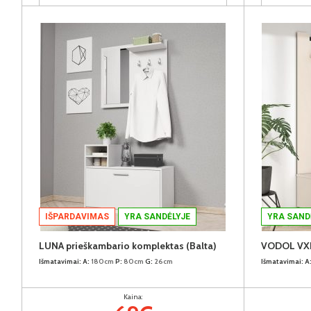
IŠPARDAVIMAS
YRA SANDĖLYJE
YRA SAND
LUNA prieškambario komplektas (Balta)
Išmatavimai:
A:
180cm
P:
80cm
G:
26cm
Išmatavimai:
A
Kaina: