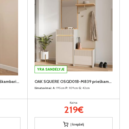
YRA SANDĖLYJE
KENDRAY KEDD02L-M844 prieškambario komplektas
OAK SQUERE OSQD01B-M839 prieškambario komplektas
Išmatavimai:
A:
195cm
P:
109cm
G:
42cm
Kaina:
219€
Į krepšelį