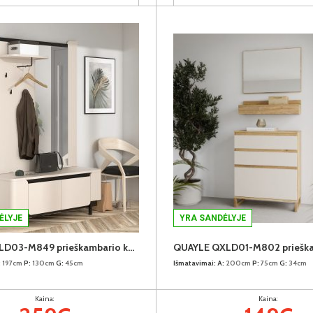
ĖLYJE
YRA SANDĖLYJE
VODOL VXLD03-M849 prieškambario komplektas
:
197cm
P:
130cm
G:
45cm
Išmatavimai:
A:
200cm
P:
75cm
G:
34cm
Kaina:
Kaina: