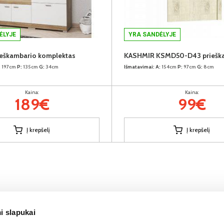
ĖLYJE
YRA SANDĖLYJE
eškambario komplektas
:
197cm
P:
135cm
G:
34cm
Išmatavimai:
A:
154cm
P:
97cm
G:
8cm
Kaina:
Kaina:
189€
99€
Į krepšelį
Į krepšelį
i slapukai