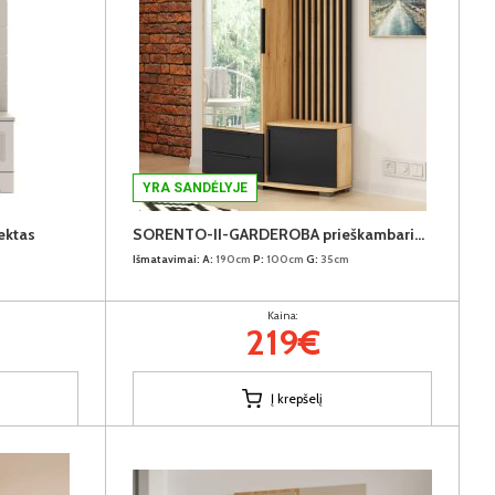
YRA SANDĖLYJE
ektas
SORENTO-II-GARDEROBA prieškambario komplektas (Kairinis)
Išmatavimai:
A:
190cm
P:
100cm
G:
35cm
Kaina:
219€
Į krepšelį