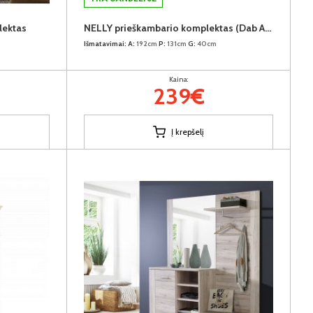
lektas
NELLY prieškambario komplektas (Dab Artisan)
Išmatavimai:
A:
192cm
P:
131cm
G:
40cm
Kaina:
239€
Į krepšelį