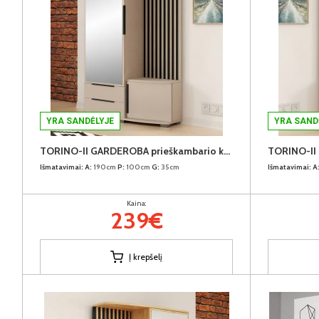
YRA SANDĖLYJE
YRA SAND
TORINO-II GARDEROBA prieškambario komplektas (Kairinis)
Išmatavimai:
A:
190cm
P:
100cm
G:
35cm
Išmatavimai:
A
Kaina:
239€
Į krepšelį