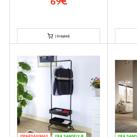
69€
Į krepšelį
IŠPARDAVIMAS
YRA SANDĖLYJE
YRA SAND