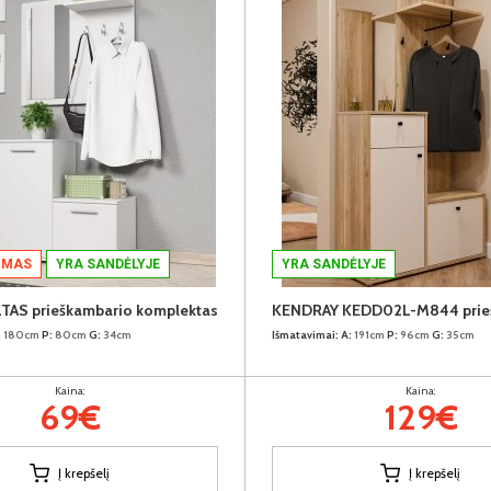
IMAS
YRA SANDĖLYJE
YRA SANDĖLYJE
TAS prieškambario komplektas
:
180cm
P:
80cm
G:
34cm
Išmatavimai:
A:
191cm
P:
96cm
G:
35cm
Kaina:
Kaina:
69€
129€
Į krepšelį
Į krepšelį