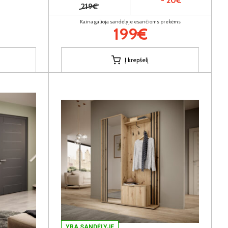
- 20€
219€
Kaina galioja sandėlyje esančioms prekėms
199€
Į krepšelį
YRA SANDĖLYJE