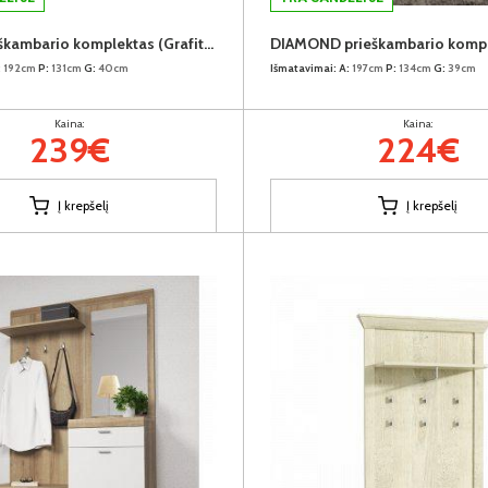
NELLY prieškambario komplektas (Grafitas)
DIAMOND prieškambario komp
:
192cm
P:
131cm
G:
40cm
Išmatavimai:
A:
197cm
P:
134cm
G:
39cm
Kaina:
Kaina:
239€
224€
Į krepšelį
Į krepšelį