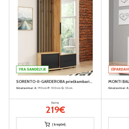
YRA SANDĖLYJE
IŠPARDAV
SORENTO-II-GARDEROBA prieškambario komplektas (Dešininis)
MONTI BAL
Išmatavimai:
A:
190cm
P:
100cm
G:
35cm
Išmatavimai:
A
Kaina:
219€
Į krepšelį