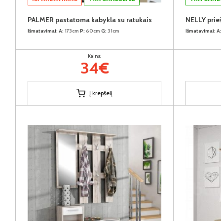
PALMER pastatoma kabykla su ratukais
Išmatavimai:
A:
173cm
P:
60cm
G:
31cm
Išmatavimai:
A
Kaina:
34€
Į krepšelį