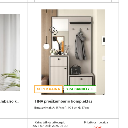
SUPER KAINA
YRA SANDĖLYJE
QUAYLE QXLD01-M802 prieškambario komplektas
TINA prieškambario komplektas
Išmatavimai:
A:
197cm
P:
108cm
G:
37cm
Kaina taikyta laikotarpiu
Pritaikyta nuolaida
2026-07-01 iki 2026-07-30