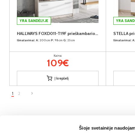
YRA SANDĖLYJE
YRA SAND
HALLWAYS FOXD011-T19F prieškambario komplektas
STELLA pri
Išmatavimai:
A:
200cm
P:
98cm
G:
25cm
Išmatavimai:
A
Kaina:
109€
Į krepšelį
1
2
Šioje svetainėje naudojam