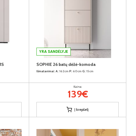
YRA SANDĖLYJE
1S
SOPHIE 26 batų dėžė-komoda
Išmatavimai:
A:
162cm
P:
60cm
G:
15cm
Kaina:
139€
Į krepšelį