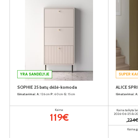
YRA SANDĖLYJE
SUPER KA
SOPHIE 25 batų dėžė-komoda
Išmatavimai:
A:
126cm
P:
60cm
G:
15cm
Išmatavimai:
A
Kaina:
Kaina taikyta la
119€
2026-06-25 iki 
224
Kaina g