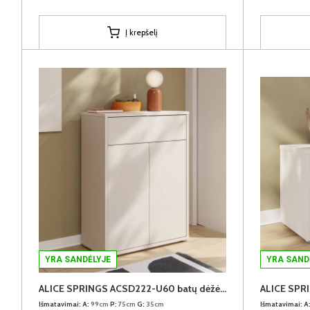
Į krepšelį
YRA SANDĖLYJE
YRA SAND
ALICE SPRINGS ACSD222-U60 batų dėžė-komoda
Išmatavimai:
A:
99cm
P:
75cm
G:
35cm
Išmatavimai:
A