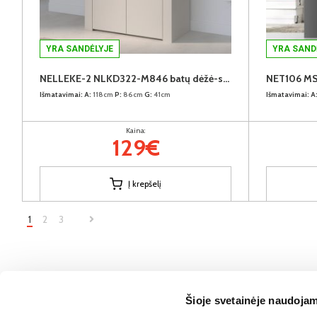
YRA SANDĖLYJE
YRA SAND
NELLEKE-2 NLKD322-M846 batų dėžė-spintelė
NET106 MS1
Išmatavimai:
A:
118cm
P:
86cm
G:
41cm
Išmatavimai:
A
Kaina:
129€
Į krepšelį
1
2
3
Šioje svetainėje naudojam