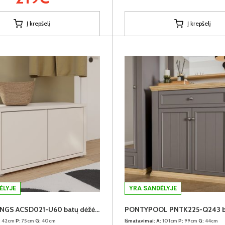
Į krepšelį
Į krepšelį
ĖLYJE
YRA SANDĖLYJE
ALICE SPRINGS ACSD021-U60 batų dėžė-spintelė
:
42cm
P:
75cm
G:
40cm
Išmatavimai:
A:
101cm
P:
99cm
G:
44cm