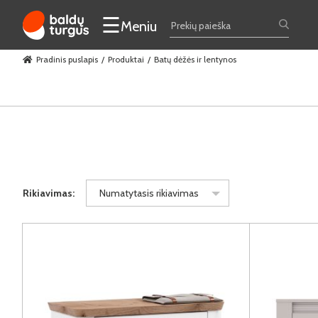
☰
Meniu
Pradinis puslapis
Produktai
Batų dėžės ir lentynos
Rikiavimas:
Numatytasis rikiavimas