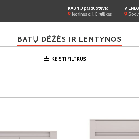
KAUNO parduotuvė:
VILNIA
Jėgainės g. 1, Biruliškės
Sodyb
BATŲ DĖŽĖS IR LENTYNOS
KEISTI FILTRUS: