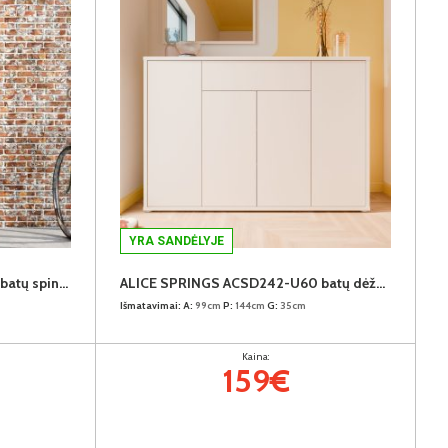
YRA SANDĖLYJE
ALICE SPRINGS ACSS822-U60 batų spinta
ALICE SPRINGS ACSD242-U60 batų dėžė-komoda
Išmatavimai:
A:
99cm
P:
144cm
G:
35cm
Kaina:
159€