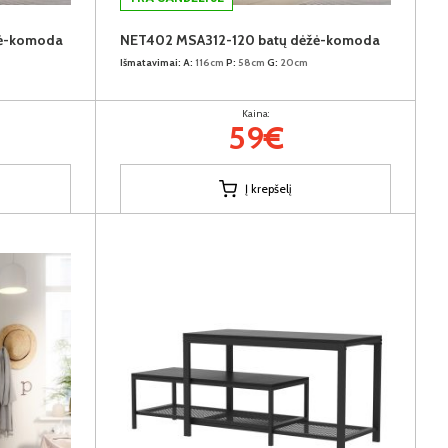
žė-komoda
NET402 MSA312-120 batų dėžė-komoda
Išmatavimai:
A:
116cm
P:
58cm
G:
20cm
Kaina:
59€
Į krepšelį