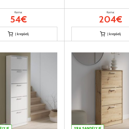
Kaina:
Kaina:
54€
204€
Į krepšelį
Į krepšelį
ĖLYJE
YRA SANDĖLYJE