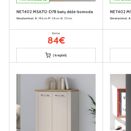
NET402 MSA712-D78 batų dėžė-komoda
NET402 MS
Išmatavimai:
A:
186cm
P:
58cm
G:
20cm
Išmatavimai:
A
Kaina:
84€
Į krepšelį