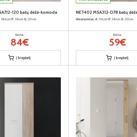
A712-120 batų dėžė-komoda
NET402 MSA312-D78 batų dė
:
186cm
P:
58cm
G:
20cm
Išmatavimai:
A:
116cm
P:
58cm
G:
20cm
Kaina:
Kaina:
84€
59€
Į krepšelį
Į krepšelį