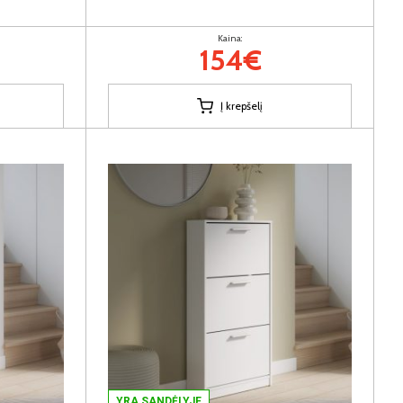
Kaina:
154€
Į krepšelį
YRA SANDĖLYJE