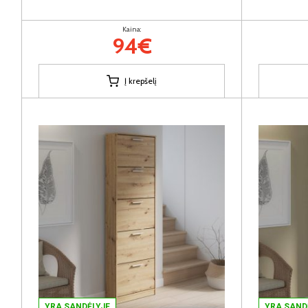
Kaina:
94€
Į krepšelį
YRA SANDĖLYJE
YRA SAND