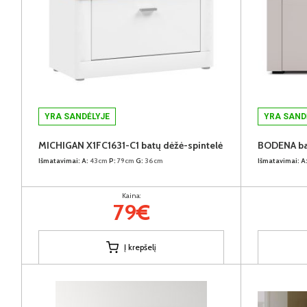
YRA SANDĖLYJE
YRA SAND
MICHIGAN X1FC1631-C1 batų dėžė-spintelė
BODENA bat
Išmatavimai:
A:
43cm
P:
79cm
G:
36cm
Išmatavimai:
A
Kaina:
79€
Į krepšelį