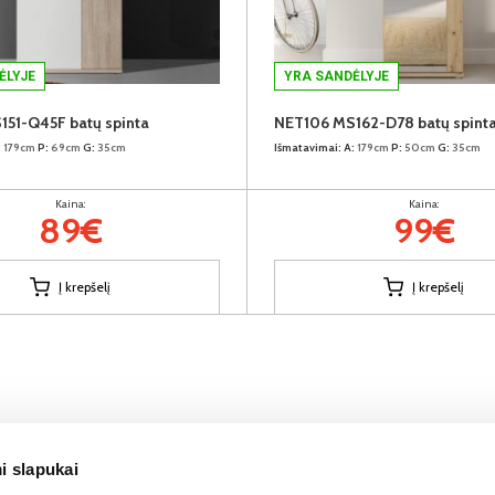
ĖLYJE
YRA SANDĖLYJE
51-Q45F batų spinta
NET106 MS162-D78 batų spint
:
179cm
P:
69cm
G:
35cm
Išmatavimai:
A:
179cm
P:
50cm
G:
35cm
Kaina:
Kaina:
89€
99€
Į krepšelį
Į krepšelį
i slapukai