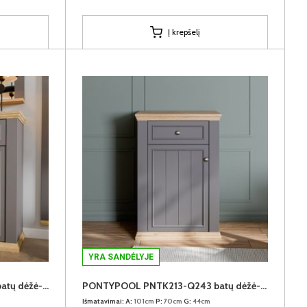
Į krepšelį
YRA SANDĖLYJE
PONTYPOOL PNTK225-Q243 batų dėžė-spintelė
PONTYPOOL PNTK213-Q243 batų dėžė-spintelė
Išmatavimai:
A:
101cm
P:
70cm
G:
44cm