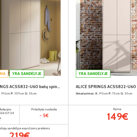
INA
YRA SANDĖLYJE
YRA SANDĖLYJE
ALICE SPRINGS ACSS832-U60 batų spinta
:
192cm
P:
109cm
G:
35cm
Išmatavimai:
A:
192cm
P:
75cm
G:
35cm
Kaina:
ikotarpiu
Pritaikyta nuolaida
149€
2026-07-24
- 5€
€
alioja sandėlyje esančioms prekėms
219€