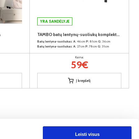
YRA SANDĖLYJE
a
TAMBO batų lentynų-suoliukų komplektas (2vnt.) (Juodas)
Batų lentyna-suoliukas:
A:
46cm
P:
81cm
G:
36cm
Batų lentyna-suoliukas:
A:
27cm
P:
78cm
G:
31cm
Kaina:
59€
Į krepšelį
Leisti visus