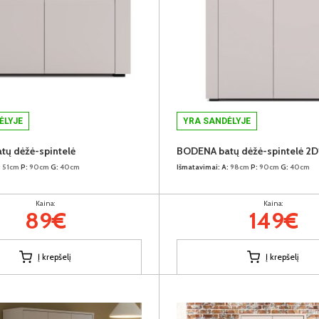
ĖLYJE
YRA SANDĖLYJE
ų dėžė-spintelė
BODENA batų dėžė-spintelė 2D
:
51cm
P:
90cm
G:
40cm
Išmatavimai:
A:
98cm
P:
90cm
G:
40cm
Kaina:
Kaina:
89€
149€
Į krepšelį
Į krepšelį