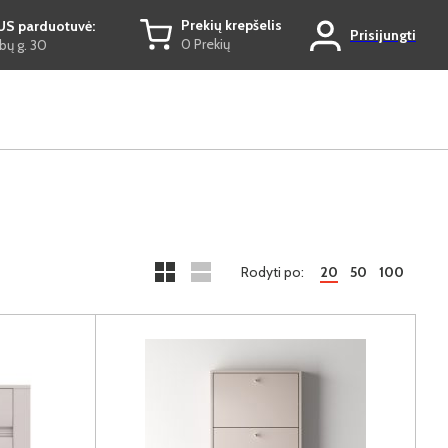
Prekių krepšelis
US parduotuvė:
Prisijungti
0 Prekių
ų g. 30
Rodyti po:
20
50
100