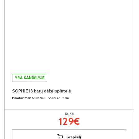
YRA SANDĖLYJE
SOPHIE 13 batų dėžė-spintelė
Išmatavimai:
A:
98cm
P:
55cm
G:
34cm
Kaina:
129€
Į krepšelį