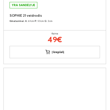
YRA SANDĖLYJE
SOPHIE 21 veidrodis
Išmatavimai:
A:
61cm
P:
53cm
G:
2cm
Kaina:
49€
Į krepšelį