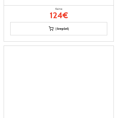
Kaina:
124€
Į krepšelį