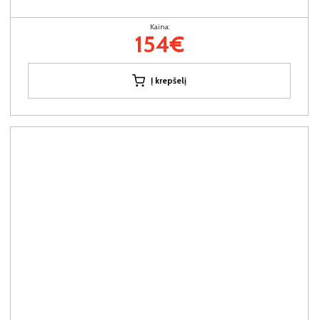
Kaina:
154€
Į krepšelį