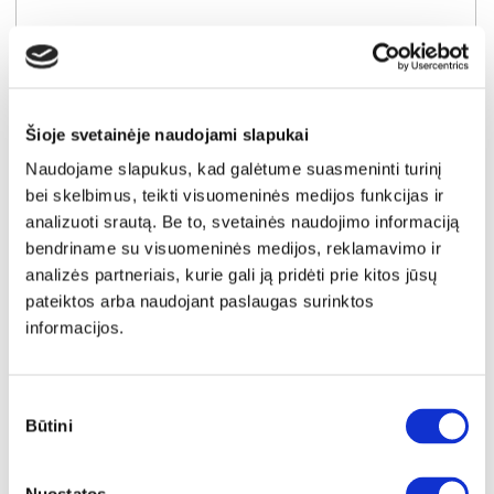
Šioje svetainėje naudojami slapukai
YRA SANDĖLYJE
Naudojame slapukus, kad galėtume suasmeninti turinį
bei skelbimus, teikti visuomeninės medijos funkcijas ir
SOPHIE 08 kosmetinis staliukas-konsolė
analizuoti srautą. Be to, svetainės naudojimo informaciją
Išmatavimai:
A:
78cm
P:
92cm
G:
40cm
bendriname su visuomeninės medijos, reklamavimo ir
analizės partneriais, kurie gali ją pridėti prie kitos jūsų
Kaina:
99€
pateiktos arba naudojant paslaugas surinktos
informacijos.
Į krepšelį
Sutikimo
Būtini
pasirinkimas