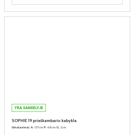
YRA SANDĖLYJE
SOPHIE 19 prieškambario kabykla
Išmatavimai:
A:
137cm
P:
68cm
G:
2cm