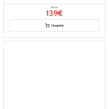
Kaina:
139€
Į krepšelį