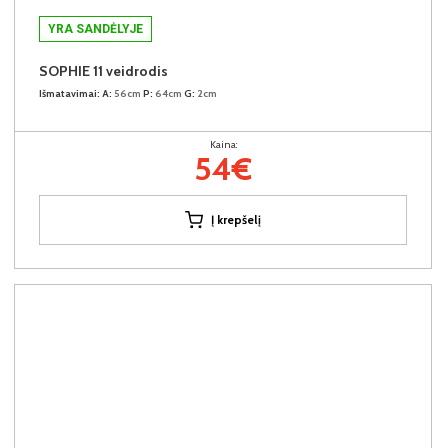
YRA SANDĖLYJE
SOPHIE 11 veidrodis
Išmatavimai:
A:
56cm
P:
64cm
G:
2cm
Kaina:
54€
Į krepšelį