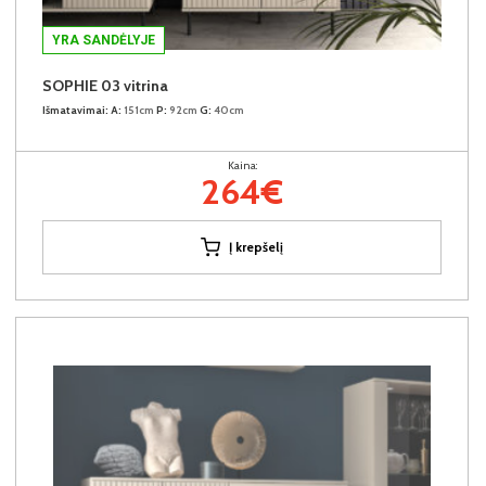
YRA SANDĖLYJE
SOPHIE 03 vitrina
Išmatavimai:
A:
151cm
P:
92cm
G:
40cm
Kaina:
264€
Į krepšelį