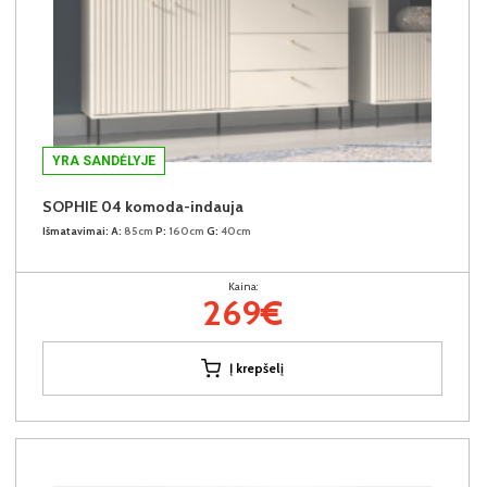
YRA SANDĖLYJE
SOPHIE 04 komoda-indauja
Išmatavimai:
A:
85cm
P:
160cm
G:
40cm
Kaina:
269€
Į krepšelį