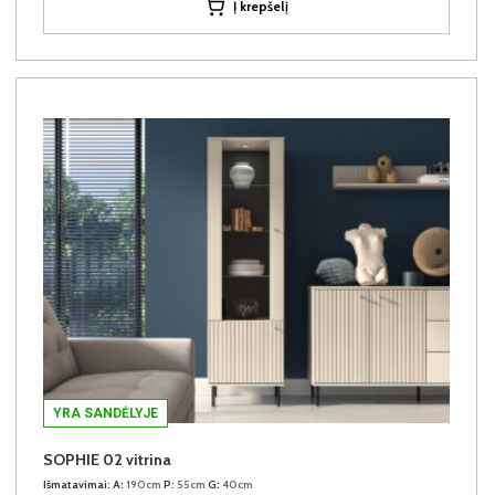
Į krepšelį
YRA SANDĖLYJE
SOPHIE 02 vitrina
Išmatavimai:
A:
190cm
P:
55cm
G:
40cm