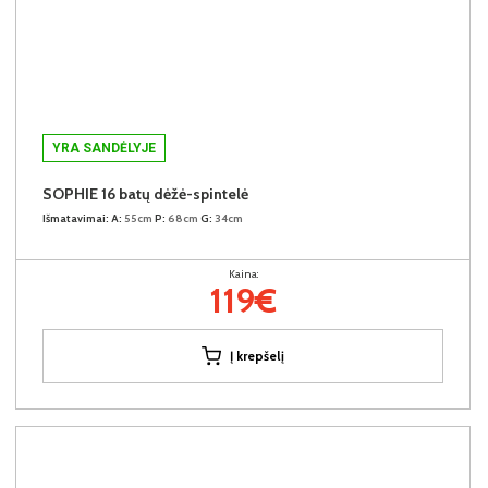
YRA SANDĖLYJE
SOPHIE 16 batų dėžė-spintelė
Išmatavimai:
A:
55cm
P:
68cm
G:
34cm
Kaina:
119€
Į krepšelį