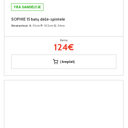
YRA SANDĖLYJE
SOPHIE 15 batų dėžė-spintelė
Išmatavimai:
A:
55cm
P:
102cm
G:
34cm
Kaina:
124€
Į krepšelį