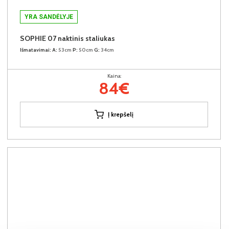
YRA SANDĖLYJE
SOPHIE 07 naktinis staliukas
Išmatavimai:
A:
53cm
P:
50cm
G:
34cm
Kaina:
84€
Į krepšelį