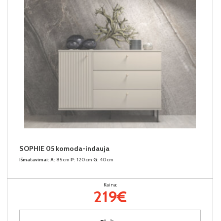
SOPHIE 05 komoda-indauja
Išmatavimai:
A:
85cm
P:
120cm
G:
40cm
Kaina:
219€