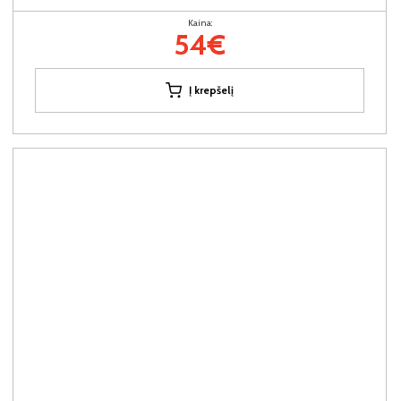
Kaina:
54€
Į krepšelį