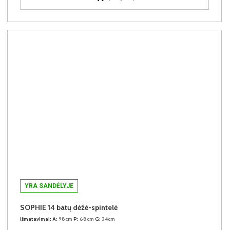
YRA SANDĖLYJE
SOPHIE 14 batų dėžė-spintelė
Išmatavimai:
A:
98cm
P:
68cm
G:
34cm