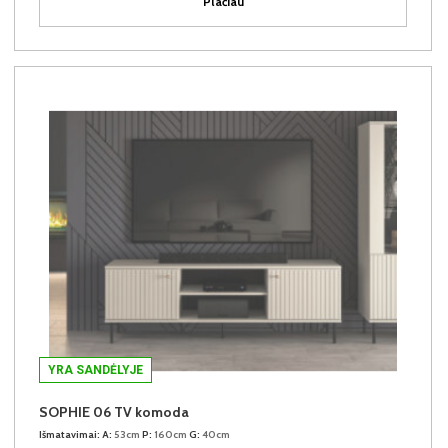
Plačiau
YRA SANDĖLYJE
SOPHIE 06 TV komoda
Išmatavimai:
A:
53cm
P:
160cm
G:
40cm