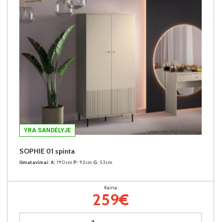
YRA SANDĖLYJE
SOPHIE 01 spinta
Išmatavimai:
A:
190cm
P:
92cm
G:
53cm
Kaina:
259€