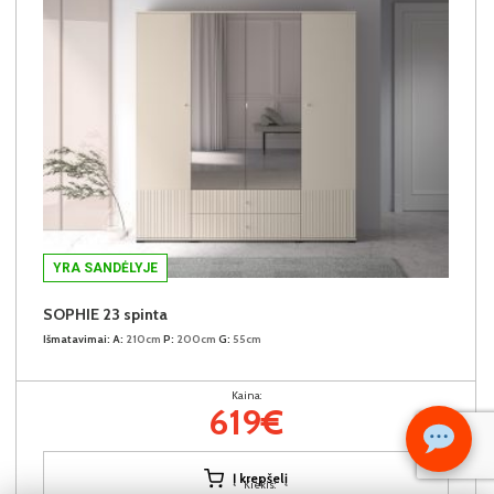
YRA SANDĖLYJE
SOPHIE 23 spinta
Išmatavimai:
A:
210cm
P:
200cm
G:
55cm
Kaina:
619€
Į krepšelį
Kiekis: