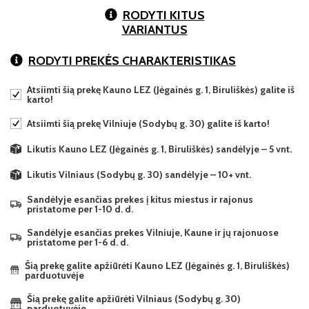
RODYTI KITUS
VARIANTUS
RODYTI PREKĖS CHARAKTERISTIKAS
Atsiimti šią prekę Kauno LEZ (Jėgainės g. 1, Biruliškės) galite iš
karto!
Atsiimti šią prekę Vilniuje (Sodybų g. 30) galite iš karto!
Likutis Kauno LEZ (Jėgainės g. 1, Biruliškės) sandėlyje – 5 vnt.
Likutis Vilniaus (Sodybų g. 30) sandėlyje – 10+ vnt.
Sandėlyje esančias prekes į kitus miestus ir rajonus
pristatome per 1-10 d. d.
Sandėlyje esančias prekes Vilniuje, Kaune ir jų rajonuose
pristatome per 1-6 d. d.
Šią prekę galite apžiūrėti Kauno LEZ (Jėgainės g. 1, Biruliškės)
parduotuvėje
Šią prekę galite apžiūrėti Vilniaus (Sodybų g. 30)
parduotuvėje