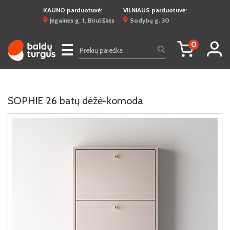
KAUNO parduotuvė:
VILNIAUS parduotuvė:
Jėgainės g. 1, Biruliškės
Sodybų g. 30
0
☰
SOPHIE 26 batų dėžė-komoda