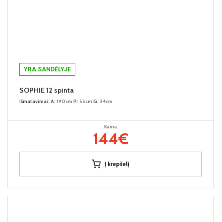
YRA SANDĖLYJE
SOPHIE 12 spinta
Išmatavimai:
A:
190cm
P:
55cm
G:
34cm
Kaina:
144€
Į krepšelį