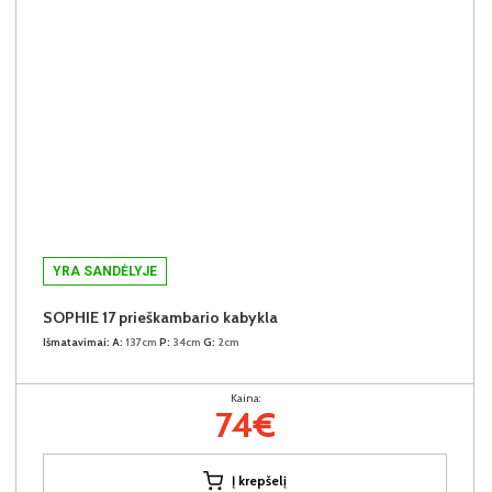
YRA SANDĖLYJE
SOPHIE 17 prieškambario kabykla
Išmatavimai:
A:
137cm
P:
34cm
G:
2cm
Kaina:
74€
Į krepšelį