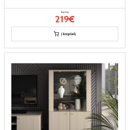
Kaina:
219€
Į krepšelį