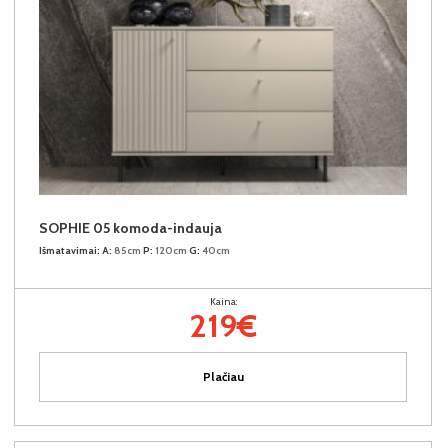
SOPHIE 05 komoda-indauja
Išmatavimai:
A:
85cm
P:
120cm
G:
40cm
Kaina:
219€
Plačiau