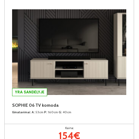
YRA SANDĖLYJE
SOPHIE 06 TV komoda
Išmatavimai:
A:
53cm
P:
160cm
G:
40cm
Kaina:
154€