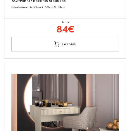
SOPHIE 07 naktinis staliukas
Išmatavimai:
A:
53cm
P:
50cm
G:
34cm
Kaina:
84€
Į krepšelį