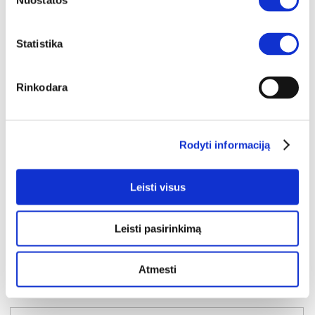
Nuostatos
Statistika
Rinkodara
YRA SANDĖLYJE
Rodyti informaciją
SOPHIE 09 pakabinama lentyna
Išmatavimai:
A:
18cm
P:
120cm
G:
20cm
Leisti visus
Kaina:
49€
Leisti pasirinkimą
Į krepšelį
Atmesti