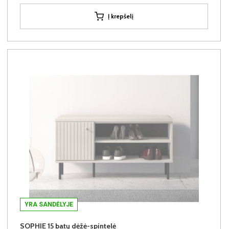
Į krepšelį
YRA SANDĖLYJE
SOPHIE 15 batų dėžė-spintelė