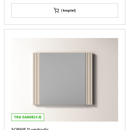
Į krepšelį
YRA SANDĖLYJE
SOPHIE 11 veidrodis