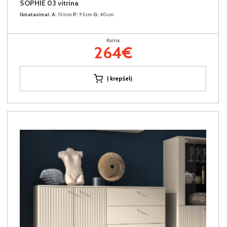
SOPHIE 03 vitrina
Išmatavimai:
A:
151cm
P:
92cm
G:
40cm
Kaina:
264€
Į krepšelį