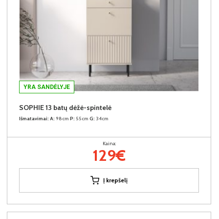
YRA SANDĖLYJE
SOPHIE 13 batų dėžė-spintelė
Išmatavimai:
A:
98cm
P:
55cm
G:
34cm
Kaina:
129€
Į krepšelį