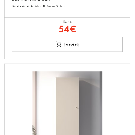
Išmatavimai:
A:
56cm
P:
64cm
G:
2cm
Kaina:
54€
Į krepšelį