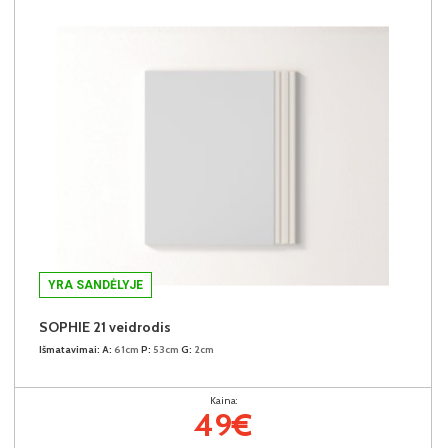
YRA SANDĖLYJE
SOPHIE 21 veidrodis
Išmatavimai:
A:
61cm
P:
53cm
G:
2cm
Kaina:
49€