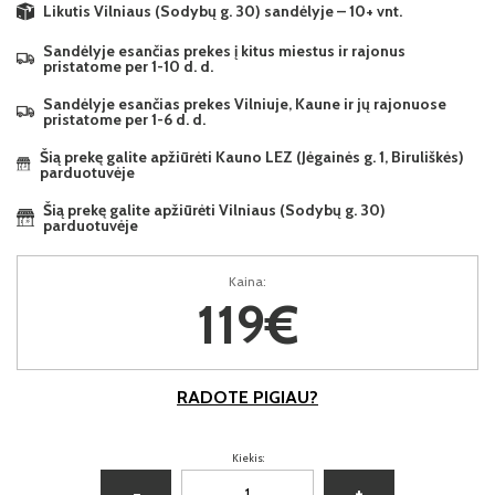
Likutis Vilniaus (Sodybų g. 30) sandėlyje – 10+ vnt.
Sandėlyje esančias prekes į kitus miestus ir rajonus
pristatome per 1-10 d. d.
Sandėlyje esančias prekes Vilniuje, Kaune ir jų rajonuose
pristatome per 1-6 d. d.
Šią prekę galite apžiūrėti Kauno LEZ (Jėgainės g. 1, Biruliškės)
parduotuvėje
Šią prekę galite apžiūrėti Vilniaus (Sodybų g. 30)
parduotuvėje
Kaina:
119€
RADOTE PIGIAU?
Kiekis:
−
+