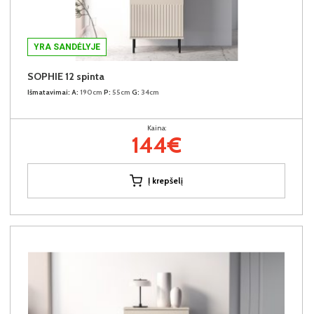
YRA SANDĖLYJE
SOPHIE 12 spinta
Išmatavimai:
A:
190cm
P:
55cm
G:
34cm
Kaina:
144€
Į krepšelį