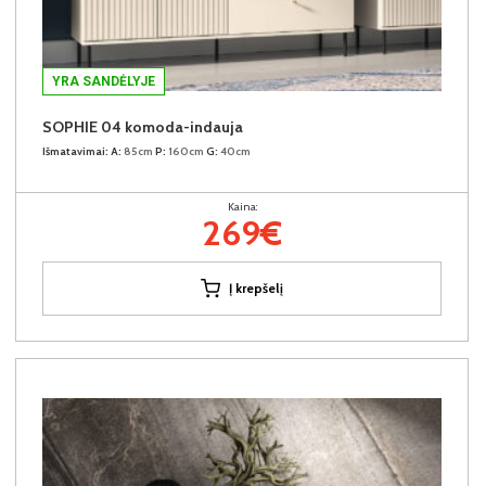
YRA SANDĖLYJE
SOPHIE 04 komoda-indauja
Išmatavimai:
A:
85cm
P:
160cm
G:
40cm
Kaina:
269€
Į krepšelį