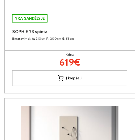
YRA SANDĖLYJE
SOPHIE 23 spinta
Išmatavimai:
A:
210cm
P:
200cm
G:
55cm
Kaina:
619€
Į krepšelį