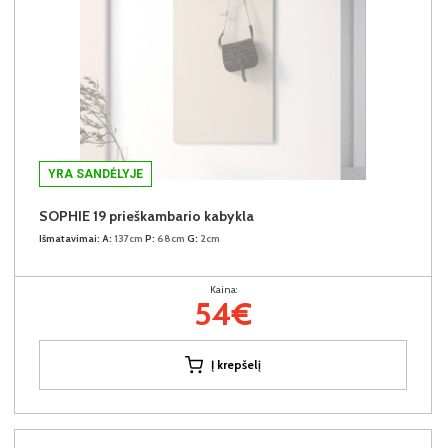
YRA SANDĖLYJE
SOPHIE 19 prieškambario kabykla
Išmatavimai:
A:
137cm
P:
68cm
G:
2cm
Kaina:
54€
Į krepšelį