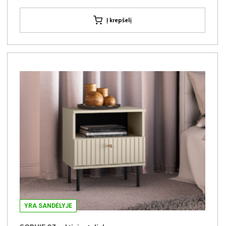
Į krepšelį
YRA SANDĖLYJE