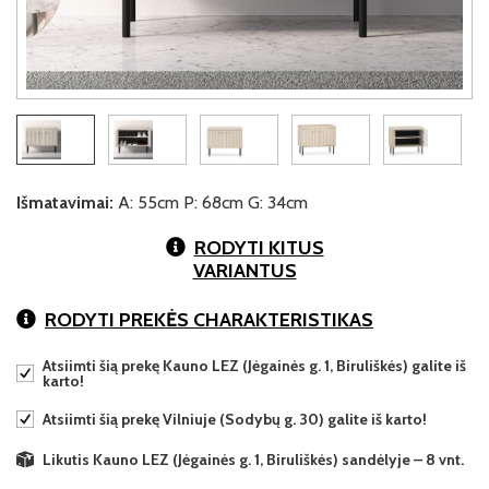
Išmatavimai:
A: 55cm P: 68cm G: 34cm
RODYTI KITUS
VARIANTUS
RODYTI PREKĖS CHARAKTERISTIKAS
Atsiimti šią prekę Kauno LEZ (Jėgainės g. 1, Biruliškės) galite iš
karto!
Atsiimti šią prekę Vilniuje (Sodybų g. 30) galite iš karto!
Likutis Kauno LEZ (Jėgainės g. 1, Biruliškės) sandėlyje – 8 vnt.