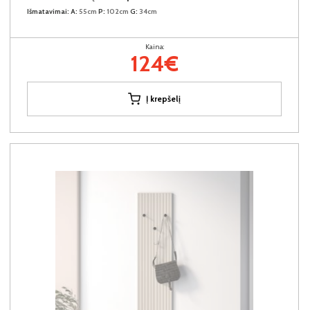
Išmatavimai:
A:
55cm
P:
102cm
G:
34cm
Kaina:
124€
Į krepšelį