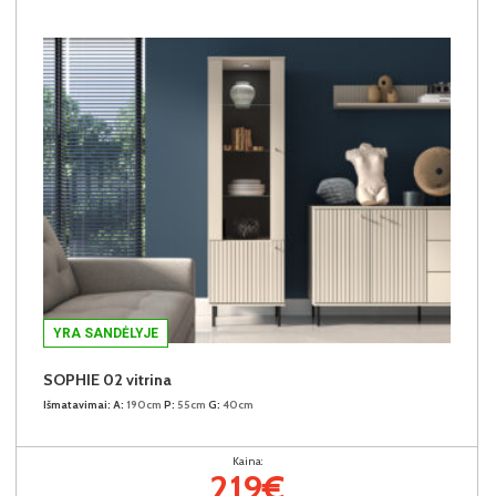
YRA SANDĖLYJE
SOPHIE 02 vitrina
Išmatavimai:
A:
190cm
P:
55cm
G:
40cm
Kaina:
219€