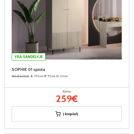
YRA SANDĖLYJE
SOPHIE 01 spinta
Išmatavimai:
A:
190cm
P:
92cm
G:
53cm
Kaina:
259€
Į krepšelį