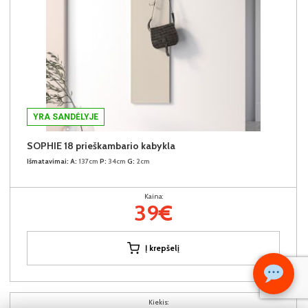
YRA SANDĖLYJE
SOPHIE 18 prieškambario kabykla
Išmatavimai:
A:
137cm
P:
34cm
G:
2cm
Kaina:
39€
Į krepšelį
Kiekis: