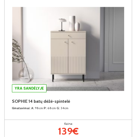
YRA SANDĖLYJE
SOPHIE 14 batų dėžė-spintelė
Išmatavimai:
A:
98cm
P:
68cm
G:
34cm
Kaina:
139€