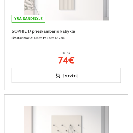
YRA SANDĖLYJE
SOPHIE 17 prieškambario kabykla
Išmatavimai:
A:
137cm
P:
34cm
G:
2cm
Kaina:
74€
Į krepšelį