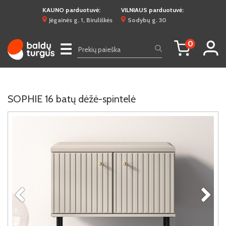
KAUNO parduotuvė:
VILNIAUS parduotuvė:
Jėgainės g. 1, Biruliškės
Sodybų g. 30
0
☰
SOPHIE 16 batų dėžė-spintelė