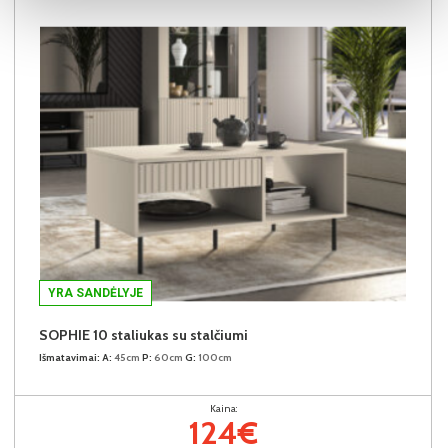
YRA SANDĖLYJE
SOPHIE 10 staliukas su stalčiumi
Išmatavimai:
A:
45cm
P:
60cm
G:
100cm
Kaina:
124€