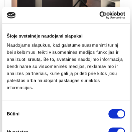
YRA SANDĖLYJE
SOPHIE 08 kosmetinis staliukas-konsolė
Šioje svetainėje naudojami slapukai
Išmatavimai:
A:
78cm
P:
92cm
G:
40cm
Naudojame slapukus, kad galėtume suasmeninti turinį
bei skelbimus, teikti visuomeninės medijos funkcijas ir
Kaina:
99€
analizuoti srautą. Be to, svetainės naudojimo informaciją
bendriname su visuomeninės medijos, reklamavimo ir
analizės partneriais, kurie gali ją pridėti prie kitos jūsų
Į krepšelį
pateiktos arba naudojant paslaugas surinktos
informacijos.
Sutikimo
Būtini
pasirinkimas