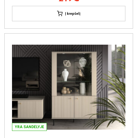
Į krepšelį
YRA SANDĖLYJE