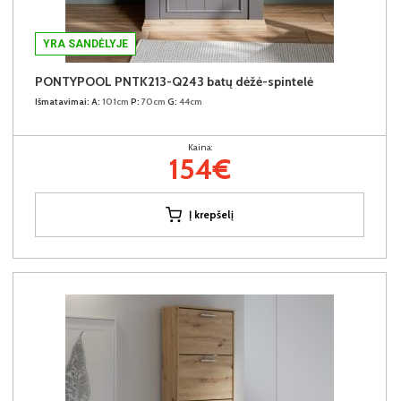
YRA SANDĖLYJE
PONTYPOOL PNTK213-Q243 batų dėžė-spintelė
Išmatavimai:
A:
101cm
P:
70cm
G:
44cm
Kaina:
154€
Į krepšelį