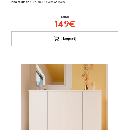
Išmatavimai:
A:
192cm
P:
75cm
G:
35cm
Kaina:
149€
Į krepšelį