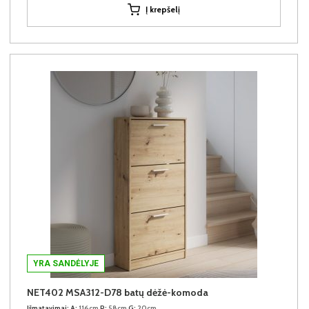
Į krepšelį
YRA SANDĖLYJE
NET402 MSA312-D78 batų dėžė-komoda
Išmatavimai:
A:
116cm
P:
58cm
G:
20cm