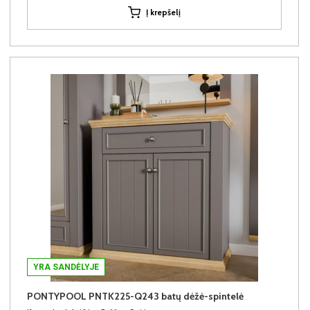
Į krepšelį
YRA SANDĖLYJE
PONTYPOOL PNTK225-Q243 batų dėžė-spintelė