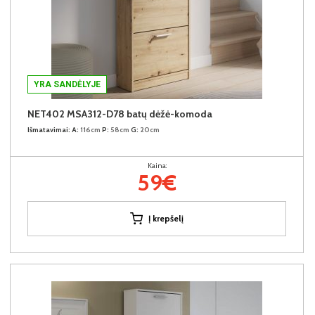
YRA SANDĖLYJE
NET402 MSA312-D78 batų dėžė-komoda
Išmatavimai:
A:
116cm
P:
58cm
G:
20cm
Kaina:
59€
Į krepšelį