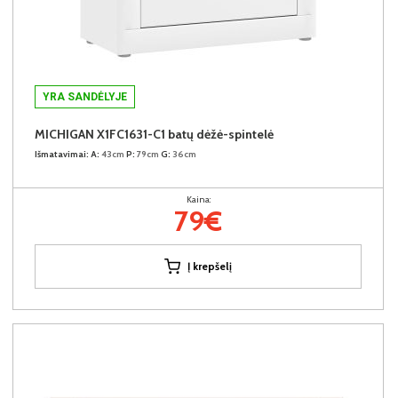
YRA SANDĖLYJE
MICHIGAN X1FC1631-C1 batų dėžė-spintelė
Išmatavimai:
A:
43cm
P:
79cm
G:
36cm
Kaina:
79€
Į krepšelį