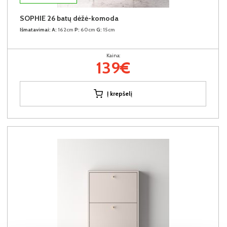
SOPHIE 26 batų dėžė-komoda
Išmatavimai:
A:
162cm
P:
60cm
G:
15cm
Kaina:
139€
Į krepšelį