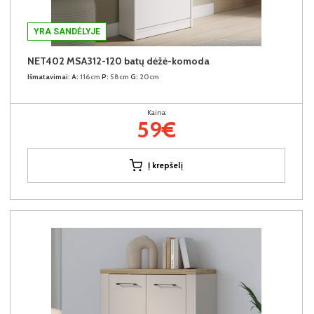
YRA SANDĖLYJE
NET402 MSA312-120 batų dėžė-komoda
Išmatavimai:
A:
116cm
P:
58cm
G:
20cm
Kaina:
59€
Į krepšelį