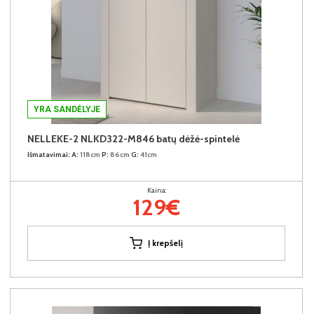
YRA SANDĖLYJE
NELLEKE-2 NLKD322-M846 batų dėžė-spintelė
Išmatavimai:
A:
118cm
P:
86cm
G:
41cm
Kaina:
129€
Į krepšelį