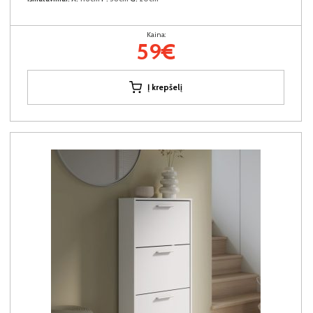
Kaina:
59€
Į krepšelį