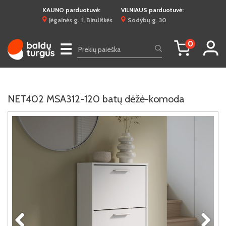
KAUNO parduotuvė:
VILNIAUS parduotuvė:
Jėgainės g. 1, Biruliškės
Sodybų g. 30
0
☰
NET402 MSA312-120 batų dėžė-komoda