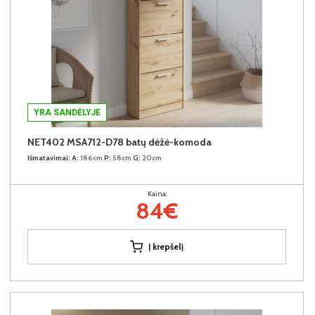
YRA SANDĖLYJE
NET402 MSA712-D78 batų dėžė-komoda
Išmatavimai:
A:
186cm
P:
58cm
G:
20cm
Kaina:
84€
Į krepšelį