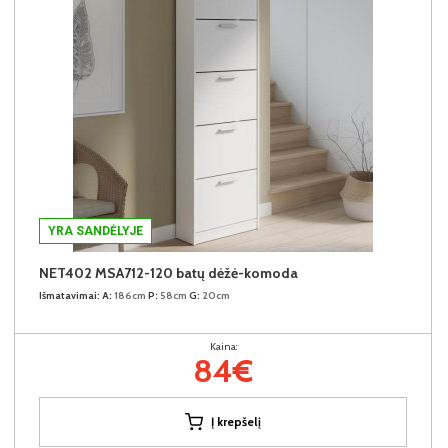
YRA SANDĖLYJE
NET402 MSA712-120 batų dėžė-komoda
Išmatavimai:
A:
186cm
P:
58cm
G:
20cm
Kaina:
84€
Į krepšelį