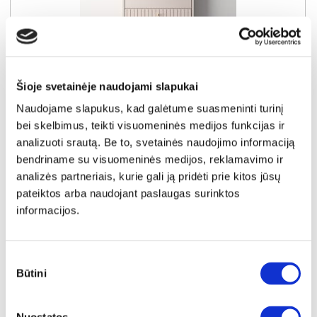
YRA SANDĖLYJE
Šioje svetainėje naudojami slapukai
SOPHIE 25 batų dėžė-komoda
Naudojame slapukus, kad galėtume suasmeninti turinį
Išmatavimai:
A:
126cm
P:
60cm
G:
15cm
bei skelbimus, teikti visuomeninės medijos funkcijas ir
analizuoti srautą. Be to, svetainės naudojimo informaciją
Kaina:
bendriname su visuomeninės medijos, reklamavimo ir
119€
analizės partneriais, kurie gali ją pridėti prie kitos jūsų
pateiktos arba naudojant paslaugas surinktos
Į krepšelį
informacijos.
Sutikimo
Būtini
pasirinkimas