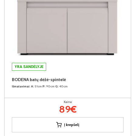
YRA SANDĖLYJE
BODENA batų dėžė-spintelė
Išmatavimai:
A:
51cm
P:
90cm
G:
40cm
Kaina:
89€
Į krepšelį