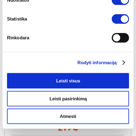
Nuostatos
Statistika
Rinkodara
Rodyti informaciją
SUPER KAINA
YRA SANDĖLYJE
ALICE SPRINGS ACSS832-U60 batų spinta
Leisti visus
Išmatavimai:
A:
192cm
P:
109cm
G:
35cm
Leisti pasirinkimą
Kaina taikyta laikotarpiu
Pritaikyta nuolaida
2026-06-25 iki 2026-07-24
- 5€
224€
Atmesti
Kaina galioja sandėlyje esančioms prekėms
219€