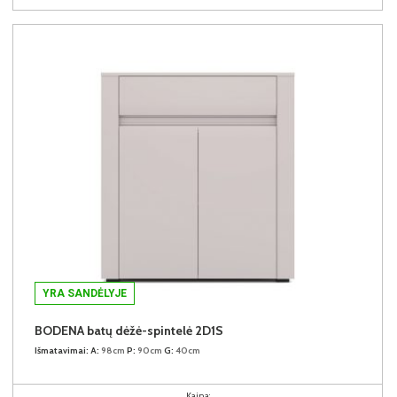
YRA SANDĖLYJE
BODENA batų dėžė-spintelė 2D1S
Išmatavimai:
A:
98cm
P:
90cm
G:
40cm
Kaina: