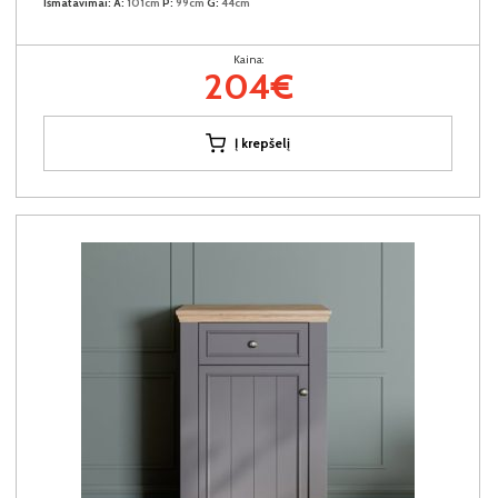
Išmatavimai:
A:
101cm
P:
99cm
G:
44cm
Kaina:
204€
Į krepšelį