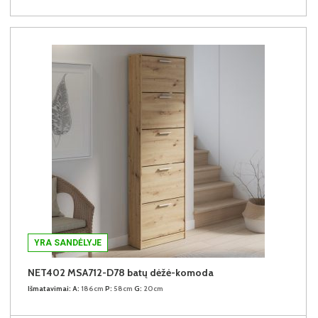
YRA SANDĖLYJE
NET402 MSA712-D78 batų dėžė-komoda
Išmatavimai:
A:
186cm
P:
58cm
G:
20cm