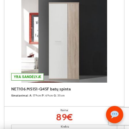
YRA SANDĖLYJE
NET106 MS151-Q45F batų spinta
Išmatavimai:
A:
179cm
P:
69cm
G:
35cm
Kaina:
89€
Kiekis: