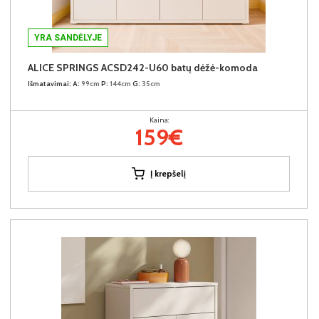
YRA SANDĖLYJE
ALICE SPRINGS ACSD242-U60 batų dėžė-komoda
Išmatavimai:
A:
99cm
P:
144cm
G:
35cm
Kaina:
159€
Į krepšelį