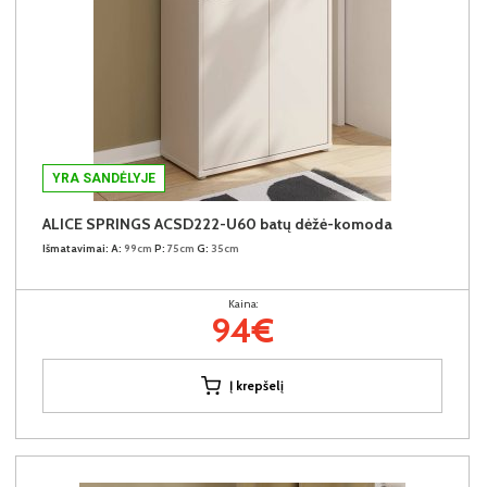
YRA SANDĖLYJE
ALICE SPRINGS ACSD222-U60 batų dėžė-komoda
Išmatavimai:
A:
99cm
P:
75cm
G:
35cm
Kaina:
94€
Į krepšelį