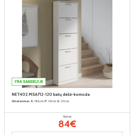
YRA SANDĖLYJE
NET402 MSA712-120 batų dėžė-komoda
Išmatavimai:
A:
186cm
P:
58cm
G:
20cm
Kaina:
84€