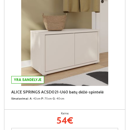
YRA SANDĖLYJE
ALICE SPRINGS ACSD021-U60 batų dėžė-spintelė
Išmatavimai:
A:
42cm
P:
75cm
G:
40cm
Kaina:
54€