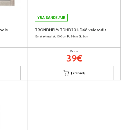
YRA SANDĖLYJE
odis
TRONDHEIM TDHD201-D48 veidrodis
Išmatavimai:
A:
100cm
P:
54cm
G:
2cm
Kaina:
39€
Į krepšelį