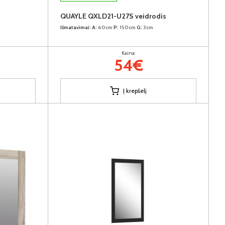
QUAYLE QXLD21-U27S veidrodis
Išmatavimai:
A:
60cm
P:
150cm
G:
3cm
Kaina:
54€
Į krepšelį