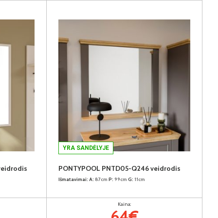
YRA SANDĖLYJE
eidrodis
PONTYPOOL PNTD05-Q246 veidrodis
Išmatavimai:
A:
87cm
P:
99cm
G:
11cm
Kaina:
64€