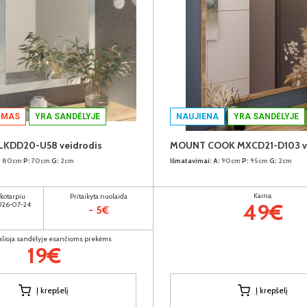
IMAS
YRA SANDĖLYJE
NAUJIENA
YRA SANDĖLYJE
LKDD20-U58 veidrodis
MOUNT COOK MXCD21-D103 ve
:
80cm
P:
70cm
G:
2cm
Išmatavimai:
A:
90cm
P:
95cm
G:
2cm
Kaina:
ikotarpiu
Pritaikyta nuolaida
49€
2026-07-24
- 5€
alioja sandėlyje esančioms prekėms
19€
Į krepšelį
Į krepšelį