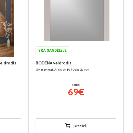
YRA SANDĖLYJE
idrodis
BODENA veidrodis
Išmatavimai:
A:
80cm
P:
90cm
G:
4cm
Kaina:
69€
Į krepšelį