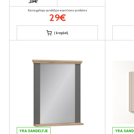
39€
Kaina galioja sandėlyje esančioms prekėms
29€
Į krepšelį
YRA SANDĖLYJE
YRA SAND