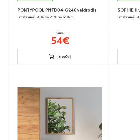
PONTYPOOL PNTD04-Q246 veidrodis
SOPHIE 11 
Išmatavimai:
A:
87cm
P:
70cm
G:
11cm
Išmatavimai:
A
Kaina:
54€
Į krepšelį