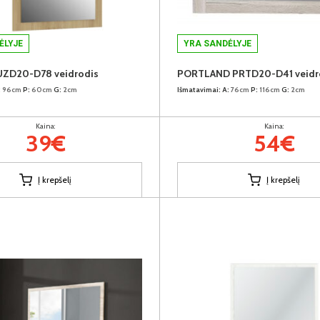
ĖLYJE
YRA SANDĖLYJE
ZD20-D78 veidrodis
PORTLAND PRTD20-D41 veidr
:
96cm
P:
60cm
G:
2cm
Išmatavimai:
A:
76cm
P:
116cm
G:
2cm
Kaina:
Kaina:
39€
54€
Į krepšelį
Į krepšelį