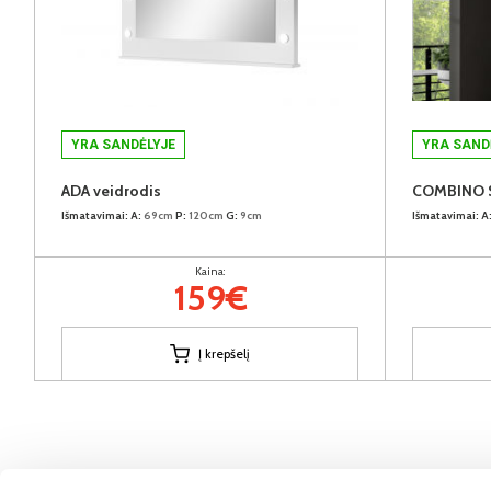
YRA SANDĖLYJE
YRA SAND
ADA veidrodis
Išmatavimai:
A:
69cm
P:
120cm
G:
9cm
Išmatavimai:
A
Kaina:
159€
Į krepšelį