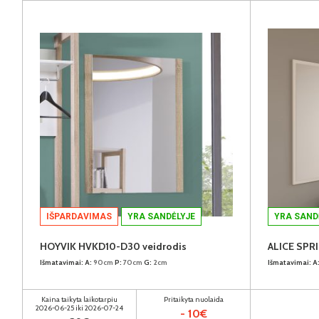
IŠPARDAVIMAS
YRA SANDĖLYJE
YRA SAND
HOYVIK HVKD10-D30 veidrodis
ALICE SPR
Išmatavimai:
A:
90cm
P:
70cm
G:
2cm
Išmatavimai:
A
Kaina taikyta laikotarpiu
Pritaikyta nuolaida
2026-06-25 iki 2026-07-24
- 10€