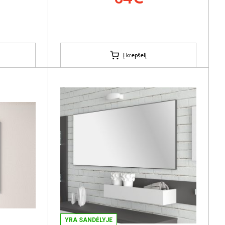
Į krepšelį
YRA SANDĖLYJE