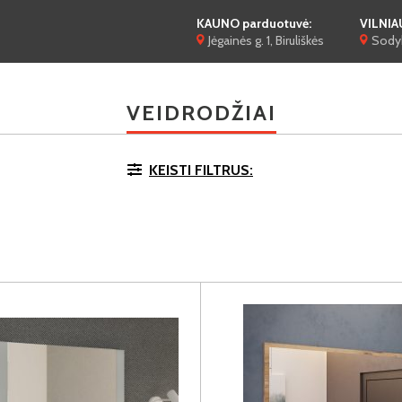
KAUNO parduotuvė:
VILNIA
Jėgainės g. 1, Biruliškės
Sodyb
VEIDRODŽIAI
KEISTI FILTRUS: