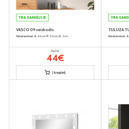
YRA SANDĖLYJE
YRA SAND
VASCO 09 veidrodis
TULUZA TU
Išmatavimai:
A:
66cm
P:
50cm
G:
2cm
Išmatavimai:
A
Kaina:
44€
Į krepšelį