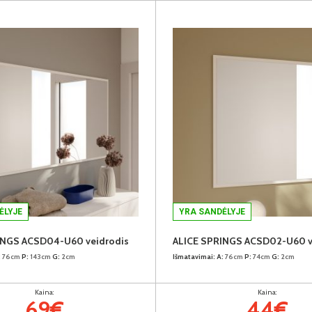
ĖLYJE
YRA SANDĖLYJE
INGS ACSD04-U60 veidrodis
ALICE SPRINGS ACSD02-U60 v
:
76cm
P:
143cm
G:
2cm
Išmatavimai:
A:
76cm
P:
74cm
G:
2cm
Kaina:
Kaina:
69€
44€