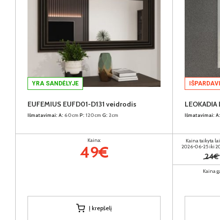
YRA SANDĖLYJE
IŠPARDAV
EUFEMIUS EUFD01-D131 veidrodis
LEOKADIA 
Išmatavimai:
A:
60cm
P:
120cm
G:
2cm
Išmatavimai:
A
Kaina:
Kaina taikyta la
49€
2026-06-25 iki 
24€
Kaina g
Į krepšelį