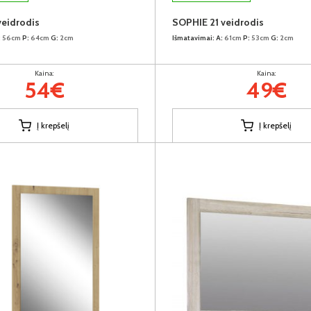
veidrodis
SOPHIE 21 veidrodis
:
56cm
P:
64cm
G:
2cm
Išmatavimai:
A:
61cm
P:
53cm
G:
2cm
Kaina:
Kaina:
54€
49€
Į krepšelį
Į krepšelį