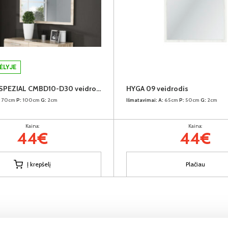
ĖLYJE
COMBINO SPEZIAL CMBD10-D30 veidrodis
HYGA 09 veidrodis
:
70cm
P:
100cm
G:
2cm
Išmatavimai:
A:
65cm
P:
50cm
G:
2cm
Kaina:
Kaina:
44€
44€
Į krepšelį
Plačiau