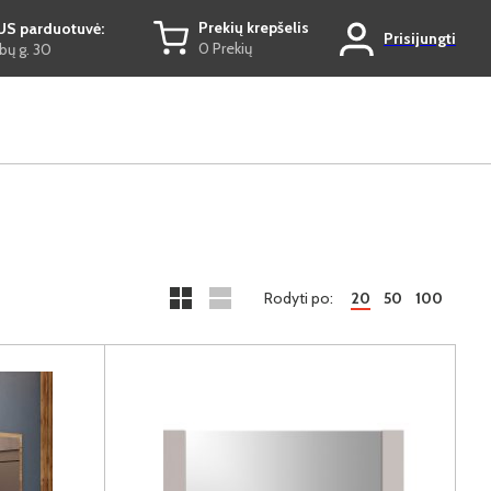
Prekių krepšelis
US parduotuvė:
Prisijungti
0 Prekių
ų g. 30
Rodyti po:
20
50
100