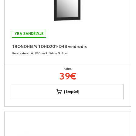
YRA SANDĖLYJE
TRONDHEIM TDHD201-D48 veidrodis
Išmatavimai:
A:
100cm
P:
54cm
G:
2cm
Kaina:
39€
Į krepšelį