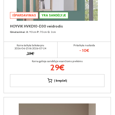
IŠPARDAVIMAS
YRA SANDĖLYJE
HOYVIK HVKD10-D30 veidrodis
Išmatavimai:
A:
90cm
P:
70cm
G:
2cm
Kaina taikyta laikotarpiu
Pritaikyta nuolaida
2026-06-25 iki 2026-07-24
- 10€
39€
Kaina galioja sandėlyje esančioms prekėms
29€
Į krepšelį