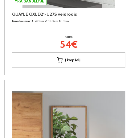
YRA SANDĖLYJE
QUAYLE QXLD21-U27S veidrodis
Išmatavimai:
A:
60cm
P:
150cm
G:
3cm
Kaina:
54€
Į krepšelį