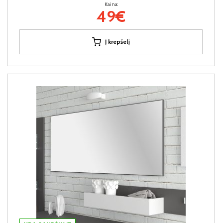
Kaina:
49€
Į krepšelį