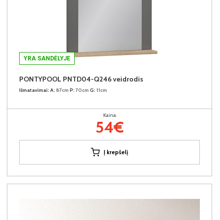
YRA SANDĖLYJE
PONTYPOOL PNTD04-Q246 veidrodis
Išmatavimai:
A:
87cm
P:
70cm
G:
11cm
Kaina:
54€
Į krepšelį