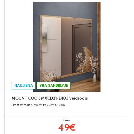
NAUJIENA
YRA SANDĖLYJE
MOUNT COOK MXCD21-D103 veidrodis
Išmatavimai:
A:
90cm
P:
95cm
G:
2cm
Kaina:
49€