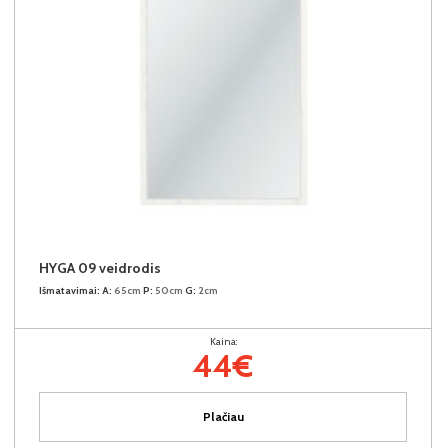
HYGA 09 veidrodis
Išmatavimai:
A:
65cm
P:
50cm
G:
2cm
Kaina:
44€
Plačiau