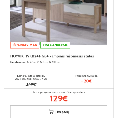
IŠPARDAVIMAS
YRA SANDĖLYJE
HOYVIK HVKB241-Q54 kampinis rašomasis stalas
Išmatavimai:
A:
77cm
P:
170cm
G:
138cm
Kaina taikyta laikotarpiu
Pritaikyta nuolaida
2026-06-21 iki 2026-07-20
- 20€
149€
Kaina galioja sandėlyje esančioms prekėms
129€
Į krepšelį