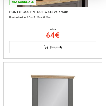
YRA SANDĖLYJE
PONTYPOOL PNTD05-Q246 veidrodis
Išmatavimai:
A:
87cm
P:
99cm
G:
11cm
Kaina:
64€
Į krepšelį