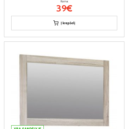
Kaina:
39€
Į krepšelį
YRA SANDĖLYJE