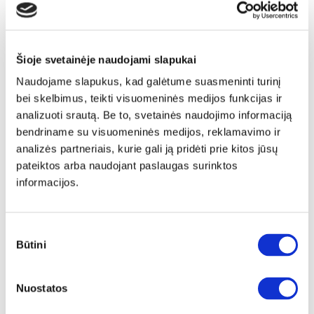
Šioje svetainėje naudojami slapukai
Naudojame slapukus, kad galėtume suasmeninti turinį
bei skelbimus, teikti visuomeninės medijos funkcijas ir
analizuoti srautą. Be to, svetainės naudojimo informaciją
bendriname su visuomeninės medijos, reklamavimo ir
analizės partneriais, kurie gali ją pridėti prie kitos jūsų
pateiktos arba naudojant paslaugas surinktos
informacijos.
Sutikimo
YRA SANDĖLYJE
Būtini
pasirinkimas
ALICE SPRINGS ACSD02-U60 veidrodis
Nuostatos
Išmatavimai:
A:
76cm
P:
74cm
G:
2cm