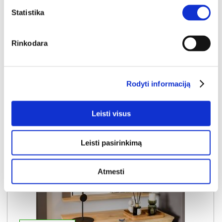
Kaina:
Statistika
44€
Rinkodara
Į krepšelį
Rodyti informaciją
Leisti visus
Leisti pasirinkimą
Atmesti