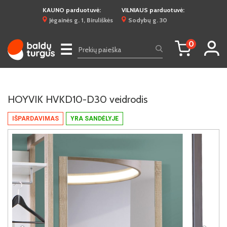
KAUNO parduotuvė:
VILNIAUS parduotuvė:
Jėgainės g. 1, Biruliškės
Sodybų g. 30
0
☰
HOYVIK HVKD10-D30 veidrodis
IŠPARDAVIMAS
YRA SANDĖLYJE