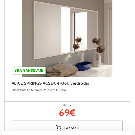
YRA SANDĖLYJE
ALICE SPRINGS ACSD04-U60 veidrodis
Išmatavimai:
A:
76cm
P:
143cm
G:
2cm
Kaina:
69€
Į krepšelį