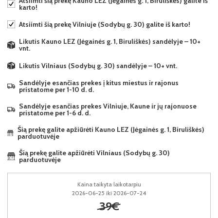
Atsiimti šią prekę Kauno LEZ (Jėgainės g. 1, Biruliškės) galite iš
karto!
Atsiimti šią prekę Vilniuje (Sodybų g. 30) galite iš karto!
Likutis Kauno LEZ (Jėgainės g. 1, Biruliškės) sandėlyje – 10+
vnt.
Likutis Vilniaus (Sodybų g. 30) sandėlyje – 10+ vnt.
Sandėlyje esančias prekes į kitus miestus ir rajonus
pristatome per 1-10 d. d.
Sandėlyje esančias prekes Vilniuje, Kaune ir jų rajonuose
pristatome per 1-6 d. d.
Šią prekę galite apžiūrėti Kauno LEZ (Jėgainės g. 1, Biruliškės)
parduotuvėje
Šią prekę galite apžiūrėti Vilniaus (Sodybų g. 30)
parduotuvėje
Kaina taikyta laikotarpiu
2026-06-25 iki 2026-07-24
39€