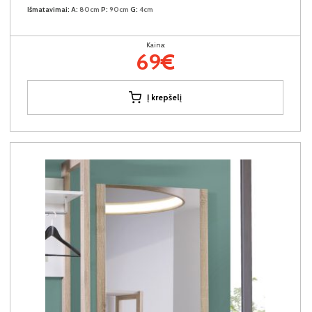
Išmatavimai:
A:
80cm
P:
90cm
G:
4cm
Kaina:
69€
Į krepšelį