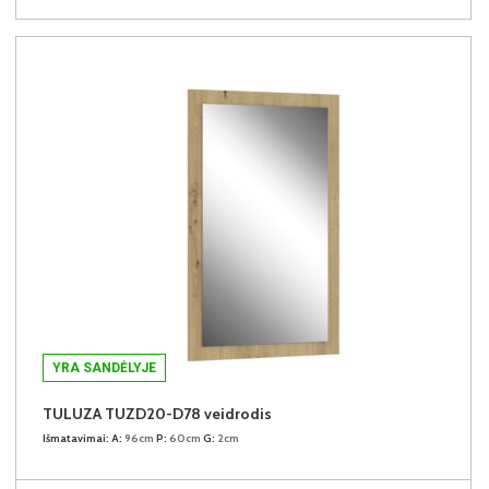
YRA SANDĖLYJE
TULUZA TUZD20-D78 veidrodis
Išmatavimai:
A:
96cm
P:
60cm
G:
2cm