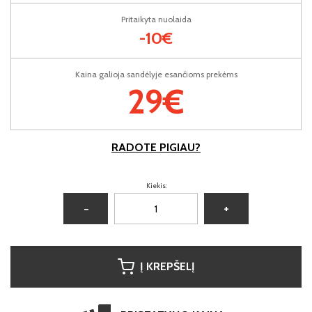
Pritaikyta nuolaida
-10€
Kaina galioja sandėlyje esančioms prekėms
29€
RADOTE PIGIAU?
Kiekis:
−
+
Į KREPŠELĮ