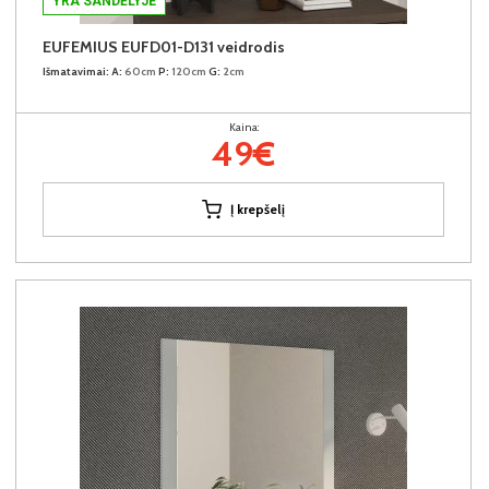
YRA SANDĖLYJE
EUFEMIUS EUFD01-D131 veidrodis
Išmatavimai:
A:
60cm
P:
120cm
G:
2cm
Kaina:
49€
Į krepšelį