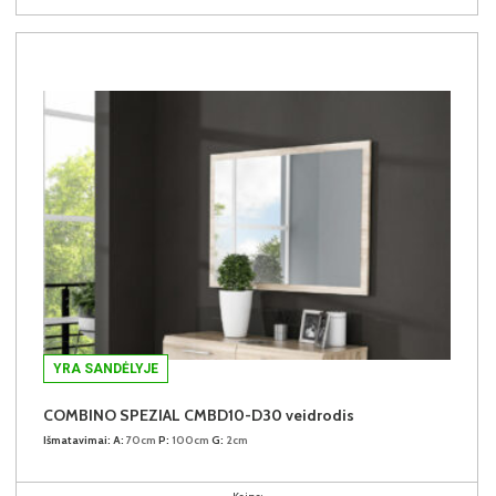
YRA SANDĖLYJE
COMBINO SPEZIAL CMBD10-D30 veidrodis
Išmatavimai:
A:
70cm
P:
100cm
G:
2cm