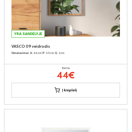
YRA SANDĖLYJE
VASCO 09 veidrodis
Išmatavimai:
A:
66cm
P:
50cm
G:
2cm
Kaina:
44€
Į krepšelį