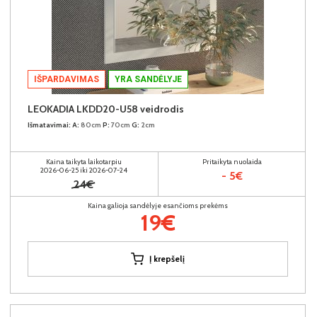
IŠPARDAVIMAS
YRA SANDĖLYJE
LEOKADIA LKDD20-U58 veidrodis
Išmatavimai:
A:
80cm
P:
70cm
G:
2cm
Kaina taikyta laikotarpiu
Pritaikyta nuolaida
2026-06-25 iki 2026-07-24
- 5€
24€
Kaina galioja sandėlyje esančioms prekėms
19€
Į krepšelį