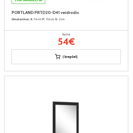
PORTLAND PRTD20-D41 veidrodis
Išmatavimai:
A:
76cm
P:
116cm
G:
2cm
Kaina:
54€
Į krepšelį