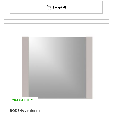
Į krepšelį
YRA SANDĖLYJE
BODENA veidrodis