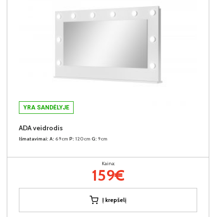
YRA SANDĖLYJE
ADA veidrodis
Išmatavimai:
A:
69cm
P:
120cm
G:
9cm
Kaina:
159€
Į krepšelį