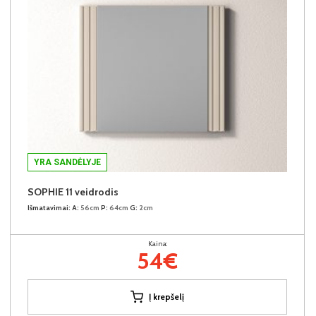
YRA SANDĖLYJE
SOPHIE 11 veidrodis
Išmatavimai:
A:
56cm
P:
64cm
G:
2cm
Kaina:
54€
Į krepšelį