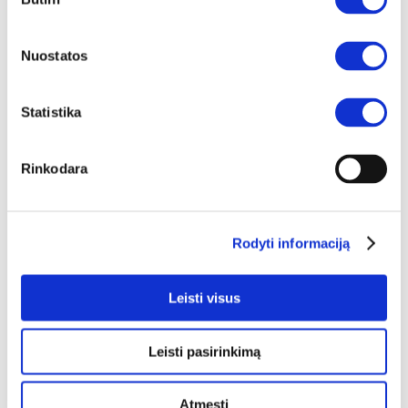
pasirinkimas
RODYTI PRODUKTUS
Nuostatos
Statistika
Rinkodara
Rodyti informaciją
CHIKUMA svetainės baldai
Leisti visus
RODYTI PRODUKTUS
Leisti pasirinkimą
Atmesti