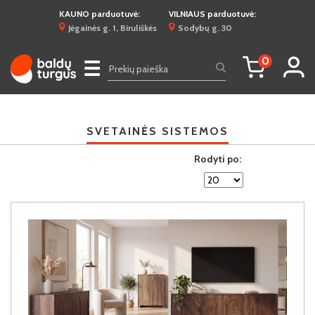
KAUNO parduotuvė:
VILNIAUS parduotuvė:
Jėgainės g. 1, Biruliškės
Sodybų g. 30
0
☰
SVETAINĖS SISTEMOS
Rodyti po: