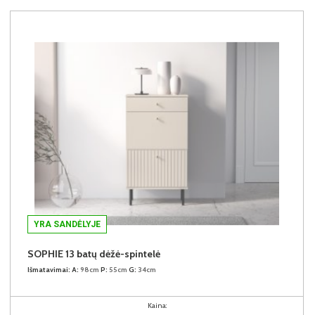
YRA SANDĖLYJE
SOPHIE 13 batų dėžė-spintelė
Išmatavimai:
A:
98cm
P:
55cm
G:
34cm
Kaina: