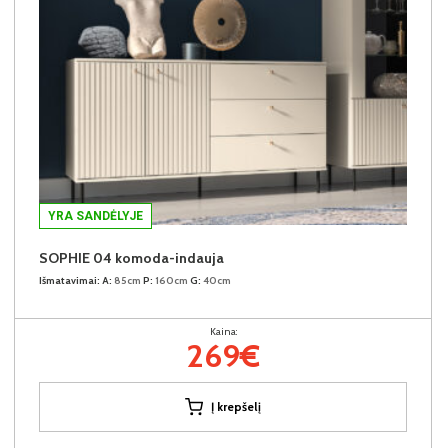
YRA SANDĖLYJE
SOPHIE 04 komoda-indauja
Išmatavimai:
A:
85cm
P:
160cm
G:
40cm
Kaina:
269€
Į krepšelį