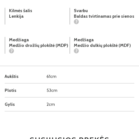
Kilmės šalis
Svarbu
Lenkija
Baldas tvirtinamas prie sienos
?
Medžiaga
Medžiaga
Medžio drožlių plokštė (MDP)
Medžio dulkių plokštė (MDF)
?
?
Aukštis
61cm
Plotis
53cm
Gylis
2cm