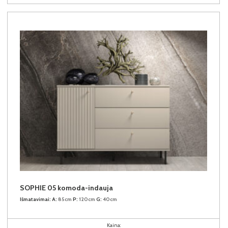
SOPHIE 05 komoda-indauja
Išmatavimai:
A:
85cm
P:
120cm
G:
40cm
Kaina: