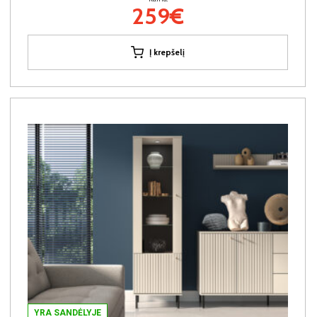
259€
Į krepšelį
YRA SANDĖLYJE