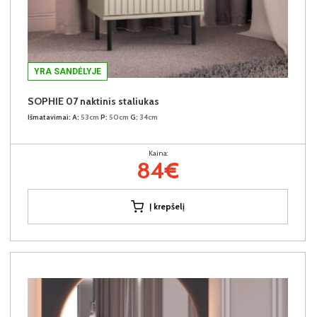
YRA SANDĖLYJE
SOPHIE 07 naktinis staliukas
Išmatavimai:
A:
53cm
P:
50cm
G:
34cm
Kaina:
84€
Į krepšelį