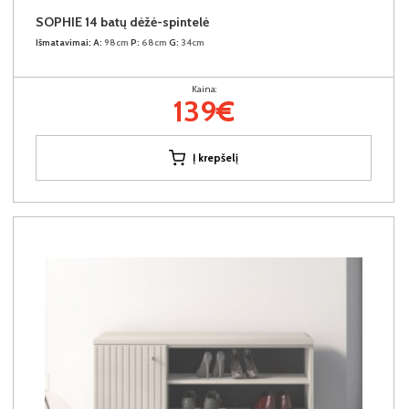
SOPHIE 14 batų dėžė-spintelė
Išmatavimai:
A:
98cm
P:
68cm
G:
34cm
Kaina:
139€
Į krepšelį