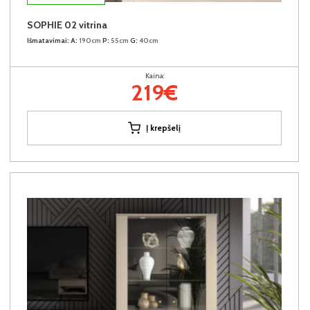
SOPHIE 02 vitrina
Išmatavimai:
A:
190cm
P:
55cm
G:
40cm
Kaina:
219€
Į krepšelį