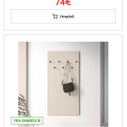
74€
Į krepšelį
YRA SANDĖLYJE