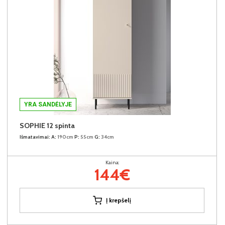
YRA SANDĖLYJE
SOPHIE 12 spinta
Išmatavimai:
A:
190cm
P:
55cm
G:
34cm
Kaina:
144€
Į krepšelį