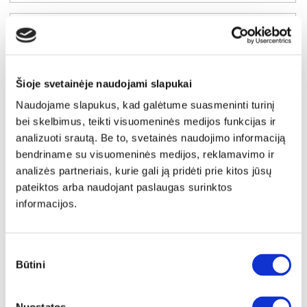
Šioje svetainėje naudojami slapukai
Naudojame slapukus, kad galėtume suasmeninti turinį
bei skelbimus, teikti visuomeninės medijos funkcijas ir
analizuoti srautą. Be to, svetainės naudojimo informaciją
bendriname su visuomeninės medijos, reklamavimo ir
analizės partneriais, kurie gali ją pridėti prie kitos jūsų
pateiktos arba naudojant paslaugas surinktos
informacijos.
YRA SANDĖLYJE
SOPHIE 09 pakabinama lentyna
Sutikimo
Būtini
Išmatavimai:
A:
18cm
P:
120cm
G:
20cm
pasirinkimas
Kaina: