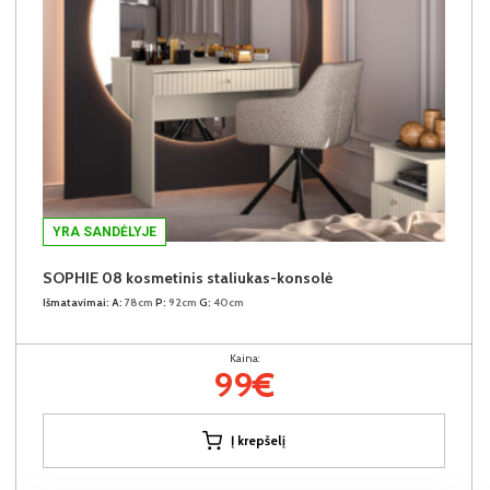
YRA SANDĖLYJE
SOPHIE 08 kosmetinis staliukas-konsolė
Išmatavimai:
A:
78cm
P:
92cm
G:
40cm
Kaina:
99€
Į krepšelį