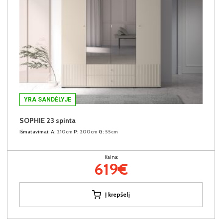
YRA SANDĖLYJE
SOPHIE 23 spinta
Išmatavimai:
A:
210cm
P:
200cm
G:
55cm
Kaina:
619€
Į krepšelį