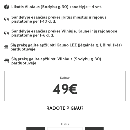
Likutis Vilniaus (Sodybų g. 30) sandėlyje – 4 vnt.
Sandėlyje esančias prekes į kitus miestus ir rajonus
pristatome per 1-10 d. d.
Sandėlyje esančias prekes Vilniuje, Kaune ir jų rajonuose
pristatome per 1-6 d. d.
Šią prekę galite apžiūrėti Kauno LEZ (Jėgainės g. 1, Biruliškės)
parduotuvėje
Šią prekę galite apžiūrėti Vilniaus (Sodybų g. 30)
parduotuvėje
Kaina:
49€
RADOTE PIGIAU?
Kiekis: