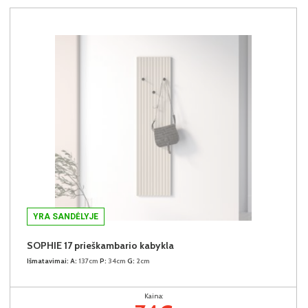
YRA SANDĖLYJE
SOPHIE 17 prieškambario kabykla
Išmatavimai:
A:
137cm
P:
34cm
G:
2cm
Kaina: