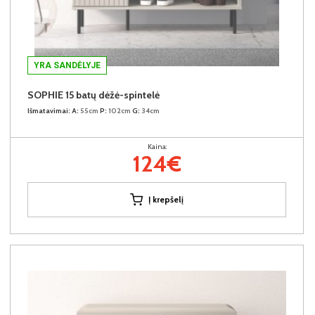
YRA SANDĖLYJE
SOPHIE 15 batų dėžė-spintelė
Išmatavimai:
A:
55cm
P:
102cm
G:
34cm
Kaina:
124€
Į krepšelį