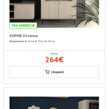
YRA SANDĖLYJE
SOPHIE 03 vitrina
Išmatavimai:
A:
151cm
P:
92cm
G:
40cm
Kaina:
264€
Į krepšelį