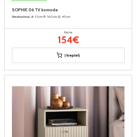
SOPHIE 06 TV komoda
Išmatavimai:
A:
53cm
P:
160cm
G:
40cm
Kaina:
154€
Į krepšelį