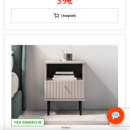
39€
Į krepšelį
YRA SANDĖLYJE
Kiekis: