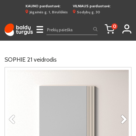
KAUNO parduotuvė:
VILNIAUS parduotuvė:
Jėgainės g. 1, Biruliškės
Sodybų g. 30
0
☰
SOPHIE 21 veidrodis