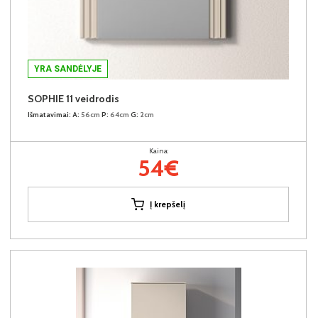
YRA SANDĖLYJE
SOPHIE 11 veidrodis
Išmatavimai:
A:
56cm
P:
64cm
G:
2cm
Kaina:
54€
Į krepšelį