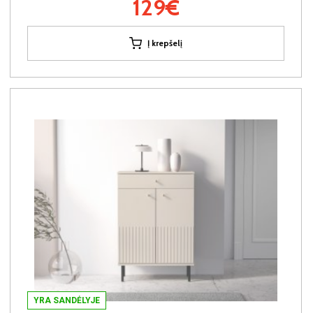
129€
Į krepšelį
YRA SANDĖLYJE