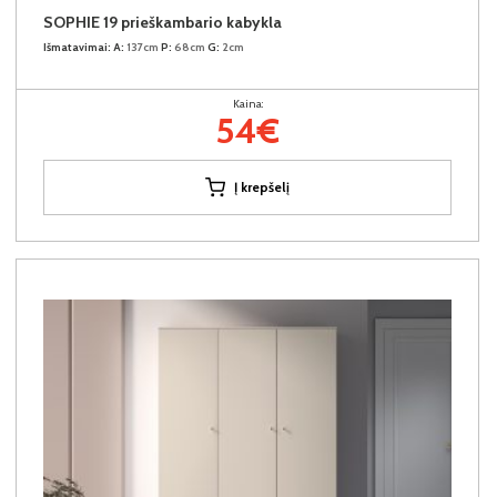
SOPHIE 19 prieškambario kabykla
Išmatavimai:
A:
137cm
P:
68cm
G:
2cm
Kaina:
54€
Į krepšelį