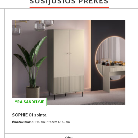
SUSIJUSIOS PREKĖS
YRA SANDĖLYJE
SOPHIE 01 spinta
Išmatavimai:
A:
190cm
P:
92cm
G:
53cm
Kaina: