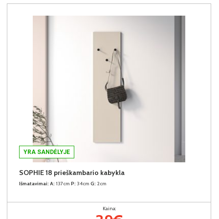
YRA SANDĖLYJE
SOPHIE 18 prieškambario kabykla
Išmatavimai:
A:
137cm
P:
34cm
G:
2cm
Kaina: