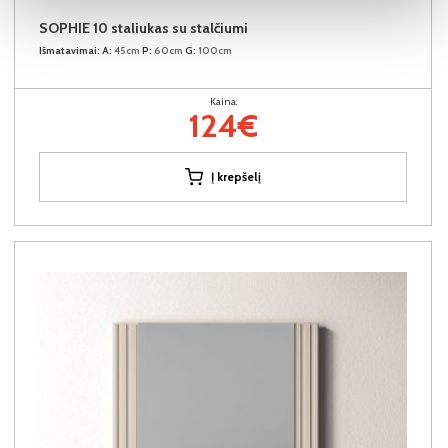
SOPHIE 10 staliukas su stalčiumi
Išmatavimai:
A:
45cm
P:
60cm
G:
100cm
Kaina:
124€
Į krepšelį