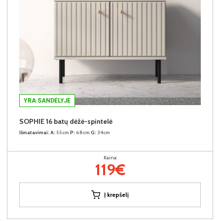
YRA SANDĖLYJE
SOPHIE 16 batų dėžė-spintelė
Išmatavimai:
A:
55cm
P:
68cm
G:
34cm
Kaina:
119€
Į krepšelį