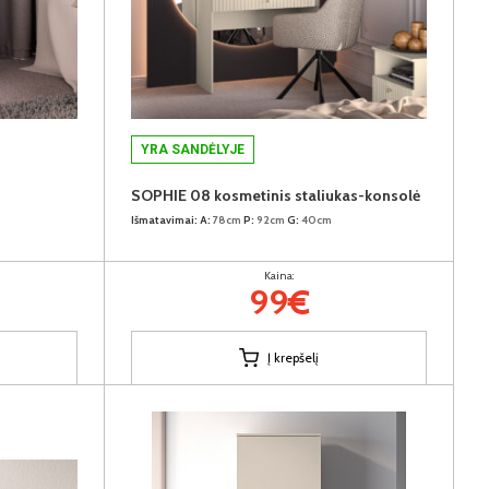
YRA SANDĖLYJE
SOPHIE 08 kosmetinis staliukas-konsolė
Išmatavimai:
A:
78cm
P:
92cm
G:
40cm
Kaina:
99€
Į krepšelį