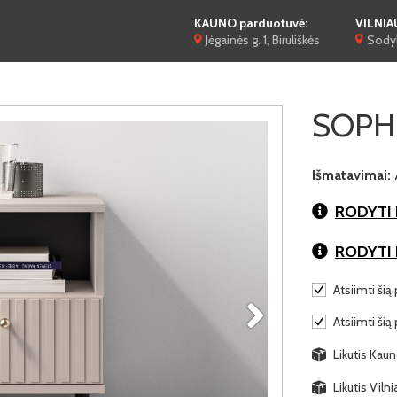
KAUNO parduotuvė:
VILNIA
Jėgainės g. 1, Biruliškės
Sodyb
SOPHIE
Išmatavimai:
RODYTI 
RODYTI
Atsiimti šią 
Atsiimti šią
Likutis Kaun
Likutis Viln