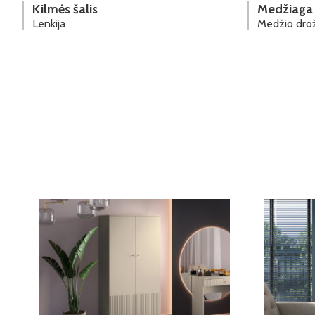
Kilmės šalis
Medžiaga
Lenkija
Medžio drož