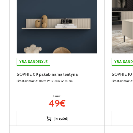
YRA SANDĖLYJE
YRA SAND
SOPHIE 09 pakabinama lentyna
SOPHIE 10 s
Išmatavimai:
A:
18cm
P:
120cm
G:
20cm
Išmatavimai:
A
Kaina:
49€
Į krepšelį