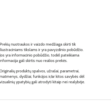
Prekių nuotraukos ir vaizdo medžiaga skirti tik
iliustraciniams tikslams ir yra pavyzdinio pobūdžio.
Jos yra informacinio pobūdžio, todėl pateikiama
informacija gali skirtis nuo realios prekės.
Originalių produktų spalvos, užrašai, parametrai,
matmenys, dydžiai, funkcijos ir/ar kitos savybės dėl
vizualinių ypatybių gali atrodyti kitaip nei realybėje.