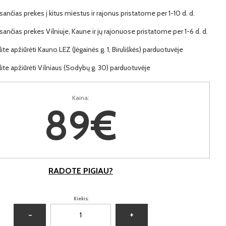
ančias prekes į kitus miestus ir rajonus pristatome per 1-10 d. d.
ančias prekes Vilniuje, Kaune ir jų rajonuose pristatome per 1-6 d. d.
lite apžiūrėti Kauno LEZ (Jėgainės g. 1, Biruliškės) parduotuvėje
lite apžiūrėti Vilniaus (Sodybų g. 30) parduotuvėje
Kaina:
89€
RADOTE PIGIAU?
Kiekis:
−
+