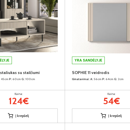
ĖLYJE
YRA SANDĖLYJE
taliukas su stalčiumi
SOPHIE 11 veidrodis
:
45cm
P:
60cm
G:
100cm
Išmatavimai:
A:
56cm
P:
64cm
G:
2cm
Kaina:
Kaina:
124€
54€
Į krepšelį
Į krepšelį