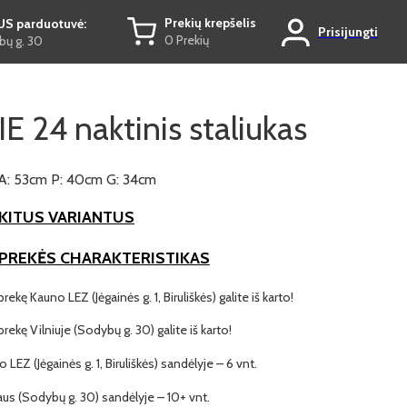
Prekių krepšelis
US parduotuvė:
Prisijungti
0 Prekių
ų g. 30
 24 naktinis staliukas
A: 53cm P: 40cm G: 34cm
KITUS VARIANTUS
 PREKĖS CHARAKTERISTIKAS
prekę Kauno LEZ (Jėgainės g. 1, Biruliškės) galite iš karto!
 prekę Vilniuje (Sodybų g. 30) galite iš karto!
o LEZ (Jėgainės g. 1, Biruliškės) sandėlyje – 6 vnt.
iaus (Sodybų g. 30) sandėlyje – 10+ vnt.