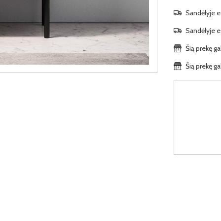
Sandėlyje es
Sandėlyje es
Šią prekę ga
Šią prekę ga