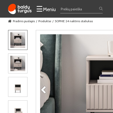
☰
Meniu
Pradinis puslapis
Produktai
SOPHIE 24 naktinis staliukas