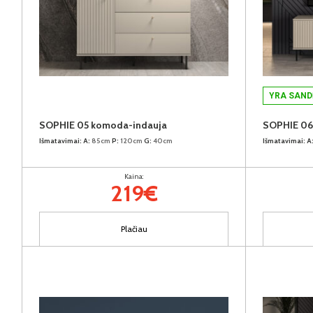
YRA SAND
SOPHIE 05 komoda-indauja
SOPHIE 06
Išmatavimai:
A:
85cm
P:
120cm
G:
40cm
Išmatavimai:
A
Kaina:
219€
Plačiau