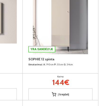
YRA SANDĖLYJE
SOPHIE 12 spinta
Išmatavimai:
A:
190cm
P:
55cm
G:
34cm
Kaina:
144€
Į krepšelį