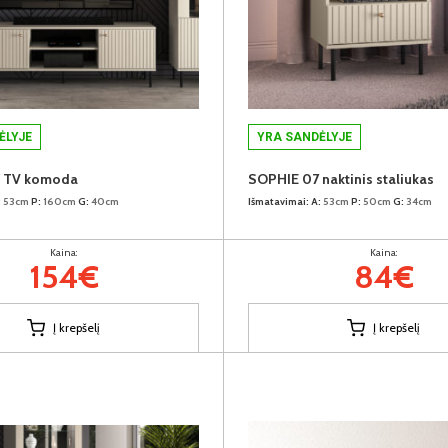
ĖLYJE
YRA SANDĖLYJE
 TV komoda
SOPHIE 07 naktinis staliukas
:
53cm
P:
160cm
G:
40cm
Išmatavimai:
A:
53cm
P:
50cm
G:
34cm
Kaina:
Kaina:
154€
84€
Į krepšelį
Į krepšelį