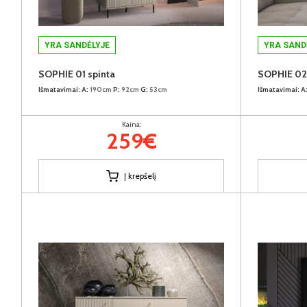
YRA SANDĖLYJE
YRA SAND
SOPHIE 01 spinta
SOPHIE 02 
Išmatavimai:
A:
190cm
P:
92cm
G:
53cm
Išmatavimai:
A
Kaina:
259€
Į krepšelį