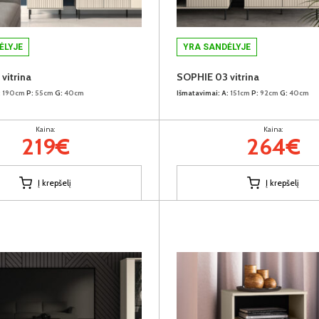
ĖLYJE
YRA SANDĖLYJE
vitrina
SOPHIE 03 vitrina
:
190cm
P:
55cm
G:
40cm
Išmatavimai:
A:
151cm
P:
92cm
G:
40cm
Kaina:
Kaina:
219€
264€
Į krepšelį
Į krepšelį