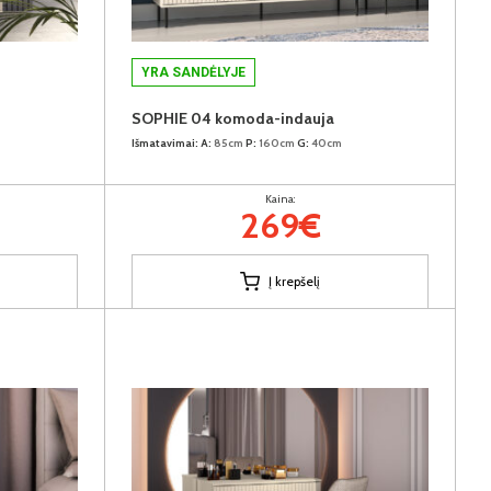
YRA SANDĖLYJE
SOPHIE 04 komoda-indauja
Išmatavimai:
A:
85cm
P:
160cm
G:
40cm
Kaina:
269€
Į krepšelį