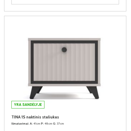
YRA SANDĖLYJE
TINA 1S naktinis staliukas
Išmatavimai:
A:
41cm
P:
48cm
G:
37cm