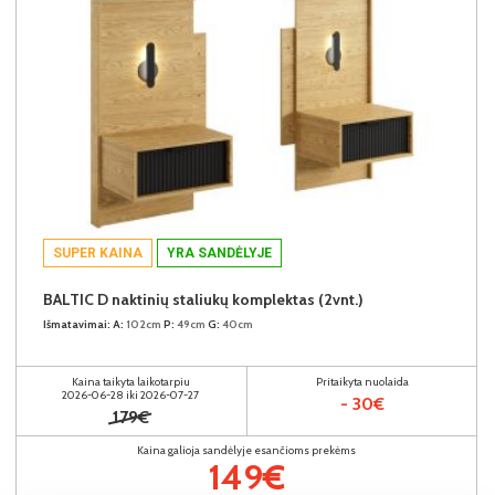
SUPER KAINA
YRA SANDĖLYJE
BALTIC D naktinių staliukų komplektas (2vnt.)
Išmatavimai:
A:
102cm
P:
49cm
G:
40cm
Kaina taikyta laikotarpiu
Pritaikyta nuolaida
2026-06-28 iki 2026-07-27
- 30€
179€
Kaina galioja sandėlyje esančioms prekėms
149€