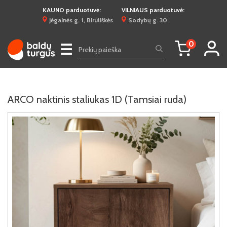
KAUNO parduotuvė:
VILNIAUS parduotuvė:
Jėgainės g. 1, Biruliškės
Sodybų g. 30
0
☰
ARCO naktinis staliukas 1D (Tamsiai ruda)