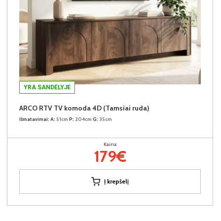
YRA SANDĖLYJE
ARCO RTV TV komoda 4D (Tamsiai ruda)
Išmatavimai:
A:
51cm
P:
204cm
G:
35cm
Kaina:
179€
Į krepšelį