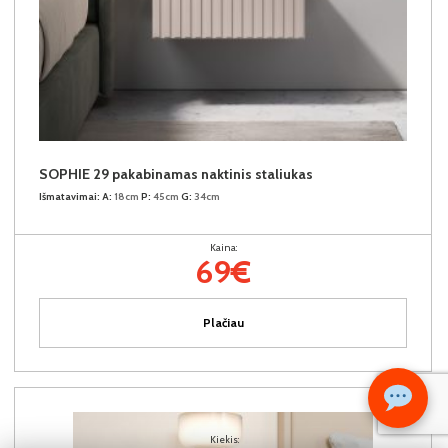
SOPHIE 29 pakabinamas naktinis staliukas
Išmatavimai:
A:
18cm
P:
45cm
G:
34cm
Kaina:
69€
Plačiau
Kiekis: