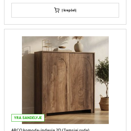
Į krepšelį
YRA SANDĖLYJE
ARCO komoda-indauja 2D (Tamsiai ruda)