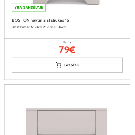
YRA SANDĖLYJE
BOSTON naktinis staliukas 1S
Išmatavimai:
A:
53cm
P:
51cm
G:
46cm
Kaina:
79€
Į krepšelį