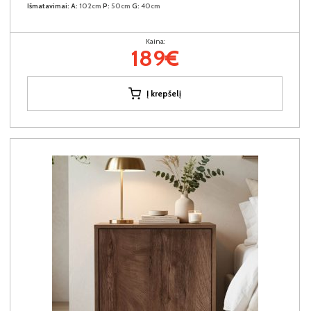
Išmatavimai:
A:
102cm
P:
50cm
G:
40cm
Kaina:
189€
Į krepšelį