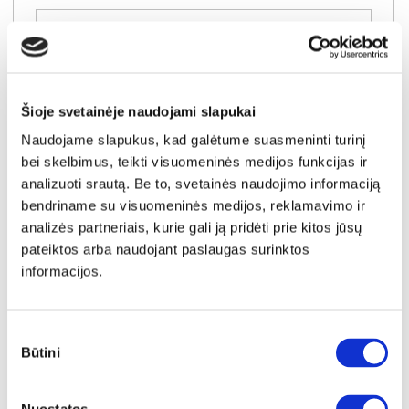
Į krepšelį
Šioje svetainėje naudojami slapukai
Naudojame slapukus, kad galėtume suasmeninti turinį
bei skelbimus, teikti visuomeninės medijos funkcijas ir
analizuoti srautą. Be to, svetainės naudojimo informaciją
bendriname su visuomeninės medijos, reklamavimo ir
analizės partneriais, kurie gali ją pridėti prie kitos jūsų
pateiktos arba naudojant paslaugas surinktos
informacijos.
Sutikimo
Būtini
pasirinkimas
IŠPARDAVIMAS
YRA SANDĖLYJE
NEST naktinių staliukų komplektas (2 vnt.)