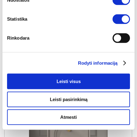
Nuostatos
Išmatavimai:
A:
41cm
P:
52cm
G:
40cm
:
A:
cm
P:
cm
G:
cm
Statistika
Kaina taikyta laikotarpiu
Pritaikyta nuolaida
2026-06-25 iki 2026-07-24
- 10€
129€
Rinkodara
Kaina galioja sandėlyje esančioms prekėms
119€
Rodyti informaciją
Į krepšelį
Leisti visus
Leisti pasirinkimą
Atmesti