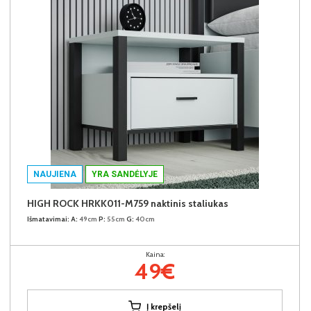
NAUJIENA
YRA SANDĖLYJE
HIGH ROCK HRKK011-M759 naktinis staliukas
Išmatavimai:
A:
49cm
P:
55cm
G:
40cm
Kaina:
49€
Į krepšelį