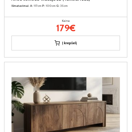
Išmatavimai:
A:
117cm
P:
100cm
G:
35cm
Kaina:
179€
Į krepšelį