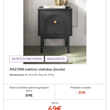
EKSPOZICINĖ PREKĖ
NUKAINOTA
MAZOMA naktinis staliukas (Juoda)
Išmatavimai:
A:
54cm
P:
42cm
G:
39cm
Kitoms šio baldo spalvoms galiojanti
Pritaikyta nuolaida
kaina
- 20€
89€
Kaina:
69€