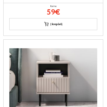
Kaina:
59€
Į krepšelį