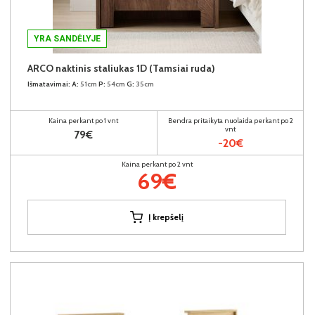
YRA SANDĖLYJE
ARCO naktinis staliukas 1D (Tamsiai ruda)
Išmatavimai:
A:
51cm
P:
54cm
G:
35cm
Kaina perkant po 1 vnt
Bendra pritaikyta nuolaida perkant po 2
vnt
79€
-20€
Kaina perkant po 2 vnt
69€
Į krepšelį