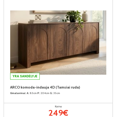
YRA SANDĖLYJE
ARCO komoda-indauja 4D (Tamsiai ruda)
Išmatavimai:
A:
83cm
P:
204cm
G:
35cm
Kaina:
249€