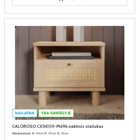
NAUJIENA
YRA SANDĖLYJE
CALOROSO CXSK011-M696 naktinis staliukas
Išmatavimai:
A:
44cm
P:
45cm
G:
41cm