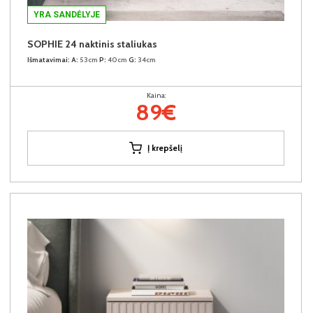
YRA SANDĖLYJE
SOPHIE 24 naktinis staliukas
Išmatavimai:
A:
53cm
P:
40cm
G:
34cm
Kaina:
89€
Į krepšelį