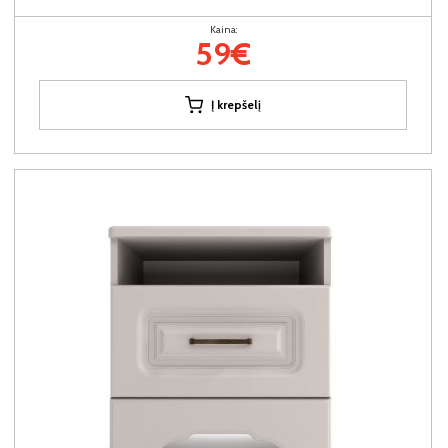
Kaina:
59€
Į krepšelį