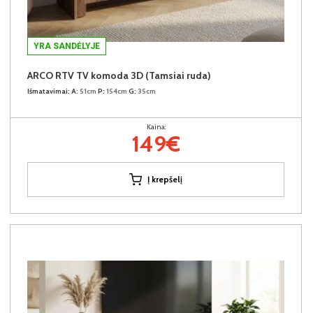
YRA SANDĖLYJE
ARCO RTV TV komoda 3D (Tamsiai ruda)
Išmatavimai:
A:
51cm
P:
154cm
G:
35cm
Kaina:
149€
Į krepšelį