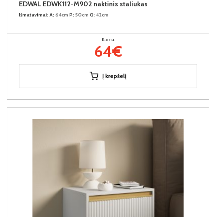
EDWAL EDWK112-M902 naktinis staliukas
Išmatavimai:
A:
64cm
P:
50cm
G:
42cm
Kaina:
64€
Į krepšelį