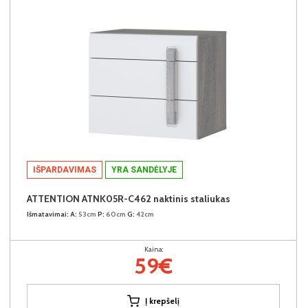
IŠPARDAVIMAS
YRA SANDĖLYJE
ATTENTION ATNK05R-C462 naktinis staliukas
Išmatavimai:
A:
53cm
P:
60cm
G:
42cm
Kaina:
59€
Į krepšelį