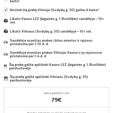
karto!
Atsiimti šią prekę Vilniuje (Sodybų g. 30) galite iš karto!
Likutis Kauno LEZ (Jėgainės g. 1, Biruliškės) sandėlyje – 10+
vnt.
Likutis Vilniaus (Sodybų g. 30) sandėlyje – 10+ vnt.
Sandėlyje esančias prekes į kitus miestus ir rajonus
pristatome per 1-10 d. d.
Sandėlyje esančias prekes Vilniuje, Kaune ir jų rajonuose
pristatome per 1-6 d. d.
Šią prekę galite apžiūrėti Kauno LEZ (Jėgainės g. 1, Biruliškės)
parduotuvėje
Šią prekę galite apžiūrėti Vilniaus (Sodybų g. 30)
parduotuvėje
Kaina perkant 1 vnt
79€
Bendra pritaikyta nuolaida perkant po 2 vnt