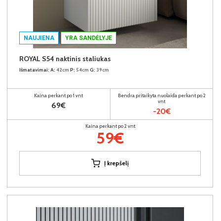
NAUJIENA
YRA SANDĖLYJE
ROYAL S54 naktinis staliukas
Išmatavimai:
A:
42cm
P:
54cm
G:
39cm
Kaina perkant po 1 vnt
Bendra pritaikyta nuolaida perkant po 2
vnt
69€
-20€
Kaina perkant po 2 vnt
59€
Į krepšelį