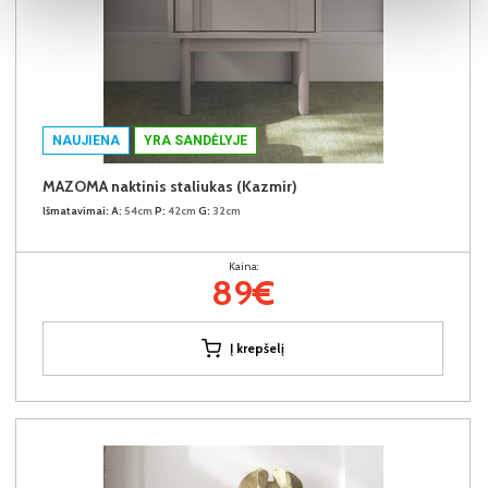
NAUJIENA
YRA SANDĖLYJE
MAZOMA naktinis staliukas (Kazmir)
Išmatavimai:
A:
54cm
P:
42cm
G:
32cm
Kaina:
89€
Į krepšelį