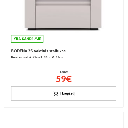
YRA SANDĖLYJE
BODENA 2S naktinis staliukas
Išmatavimai:
A:
43cm
P:
55cm
G:
35cm
Kaina:
59€
Į krepšelį