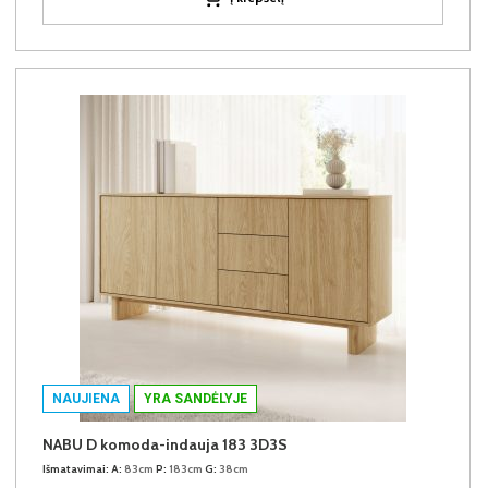
NAUJIENA
YRA SANDĖLYJE
NABU D komoda-indauja 183 3D3S
Išmatavimai:
A:
83cm
P:
183cm
G:
38cm