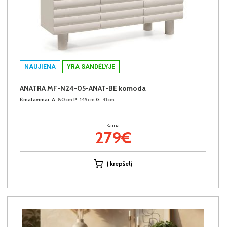
NAUJIENA
YRA SANDĖLYJE
ANATRA MF-N24-05-ANAT-BE komoda
Išmatavimai:
A:
80cm
P:
149cm
G:
41cm
Kaina:
279€
Į krepšelį