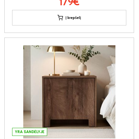
179€
Į krepšelį
YRA SANDĖLYJE