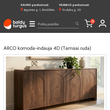
KAUNO parduotuvė:
VILNIAUS parduotuvė:
Jėgainės g. 1, Biruliškės
Sodybų g. 30
0
☰
ARCO komoda-indauja 4D (Tamsiai ruda)