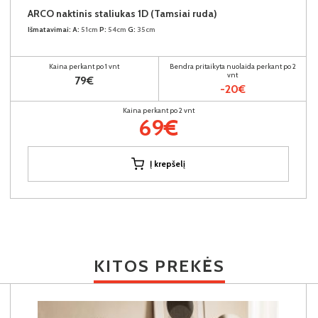
ARCO naktinis staliukas 1D (Tamsiai ruda)
Išmatavimai:
A:
51cm
P:
54cm
G:
35cm
Kaina perkant po 1 vnt
Bendra pritaikyta nuolaida perkant po 2
vnt
79€
-20€
Kaina perkant po 2 vnt
69€
Į krepšelį
KITOS PREKĖS