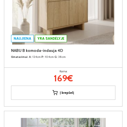
NAUJIENA
YRA SANDĖLYJE
NABU B komoda-indauja 4D
Išmatavimai:
A:
124cm
P:
104cm
G:
38cm
Kaina:
169€
Į krepšelį