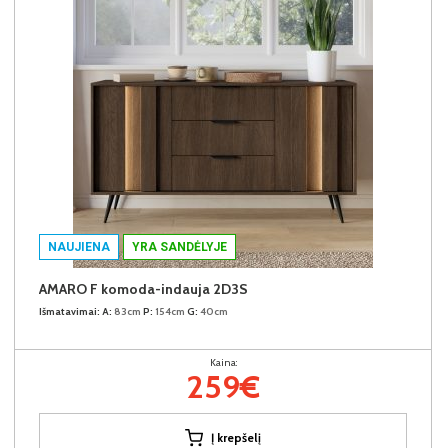
NAUJIENA
YRA SANDĖLYJE
AMARO F komoda-indauja 2D3S
Išmatavimai:
A:
83cm
P:
154cm
G:
40cm
Kaina:
259€
Į krepšelį