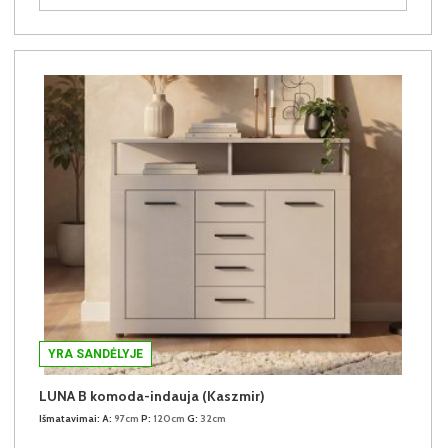
YRA SANDĖLYJE
LUNA B komoda-indauja (Kaszmir)
Išmatavimai:
A:
97cm
P:
120cm
G:
32cm