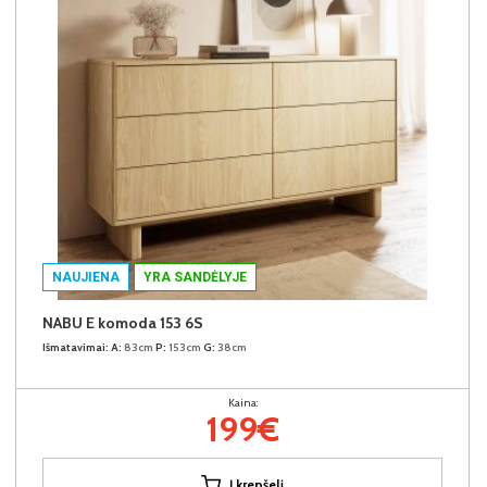
NAUJIENA
YRA SANDĖLYJE
NABU E komoda 153 6S
Išmatavimai:
A:
83cm
P:
153cm
G:
38cm
Kaina:
199€
Į krepšelį