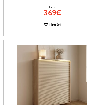
Kaina:
369€
Į krepšelį