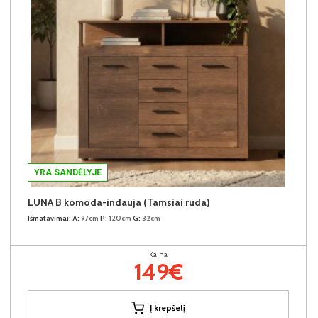
YRA SANDĖLYJE
LUNA B komoda-indauja (Tamsiai ruda)
Išmatavimai:
A:
97cm
P:
120cm
G:
32cm
Kaina:
149€
Į krepšelį