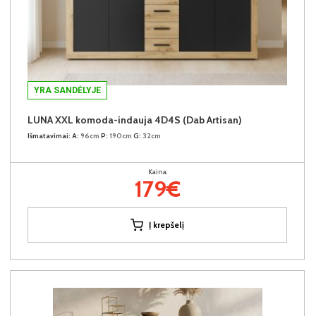
YRA SANDĖLYJE
LUNA XXL komoda-indauja 4D4S (Dab Artisan)
Išmatavimai:
A:
96cm
P:
190cm
G:
32cm
Kaina:
179€
Į krepšelį