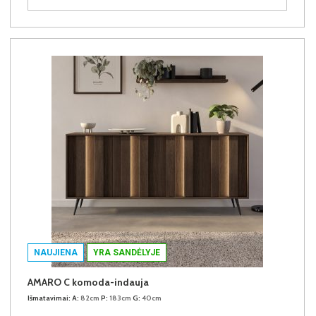
NAUJIENA
YRA SANDĖLYJE
AMARO C komoda-indauja
Išmatavimai:
A:
82cm
P:
183cm
G:
40cm