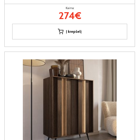
Kaina:
274€
Į krepšelį