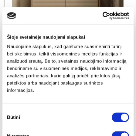
Šioje svetainėje naudojami slapukai
NAUJIENA
YRA SANDĖLYJE
Naudojame slapukus, kad galėtume suasmeninti turinį
bei skelbimus, teikti visuomeninės medijos funkcijas ir
SEMI D komoda-indauja 2D2S
analizuoti srautą. Be to, svetainės naudojimo informaciją
Išmatavimai:
A:
84cm
P:
104cm
G:
40cm
bendriname su visuomeninės medijos, reklamavimo ir
analizės partneriais, kurie gali ją pridėti prie kitos jūsų
Kaina:
224€
pateiktos arba naudojant paslaugas surinktos
informacijos.
Į krepšelį
Sutikimo
Būtini
pasirinkimas