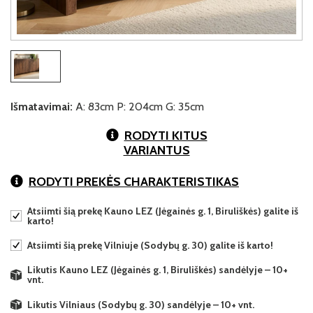
Išmatavimai:
A: 83cm P: 204cm G: 35cm
RODYTI KITUS
VARIANTUS
RODYTI PREKĖS CHARAKTERISTIKAS
Atsiimti šią prekę Kauno LEZ (Jėgainės g. 1, Biruliškės) galite iš
karto!
Atsiimti šią prekę Vilniuje (Sodybų g. 30) galite iš karto!
Likutis Kauno LEZ (Jėgainės g. 1, Biruliškės) sandėlyje – 10+
vnt.
Likutis Vilniaus (Sodybų g. 30) sandėlyje – 10+ vnt.