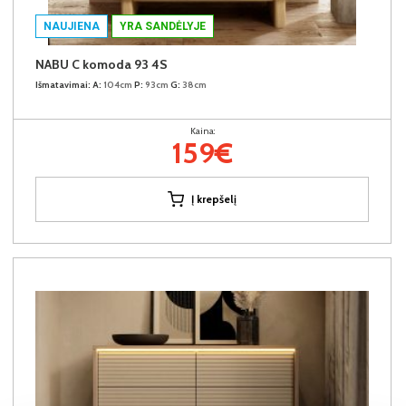
NAUJIENA
YRA SANDĖLYJE
NABU C komoda 93 4S
Išmatavimai:
A:
104cm
P:
93cm
G:
38cm
Kaina:
159€
Į krepšelį