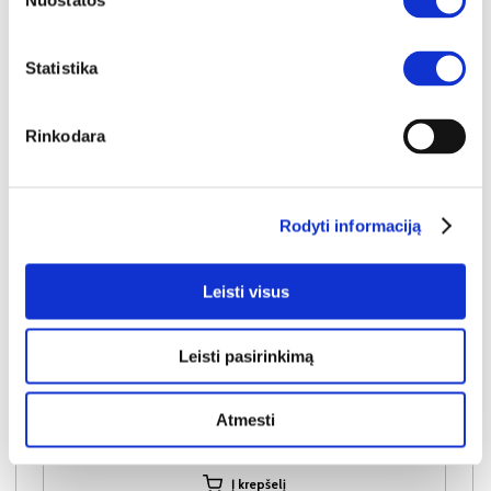
Nuostatos
Statistika
Rinkodara
Rodyti informaciją
NAUJIENA
YRA SANDĖLYJE
Leisti visus
SEMI C komoda-indauja 3D3S
Išmatavimai:
A:
84cm
P:
154cm
G:
40cm
Leisti pasirinkimą
Kaina:
319€
Atmesti
Į krepšelį