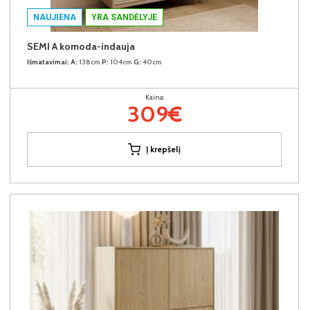
NAUJIENA
YRA SANDĖLYJE
SEMI A komoda-indauja
Išmatavimai:
A:
138cm
P:
104cm
G:
40cm
Kaina:
309€
Į krepšelį