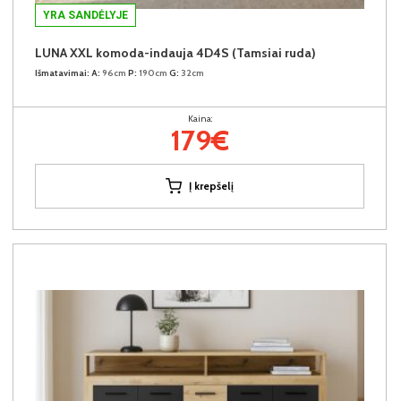
YRA SANDĖLYJE
LUNA XXL komoda-indauja 4D4S (Tamsiai ruda)
Išmatavimai:
A:
96cm
P:
190cm
G:
32cm
Kaina:
179€
Į krepšelį