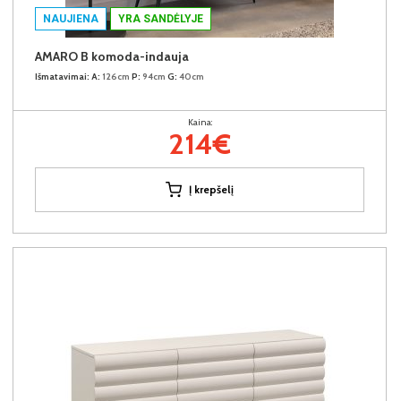
NAUJIENA
YRA SANDĖLYJE
AMARO B komoda-indauja
Išmatavimai:
A:
126cm
P:
94cm
G:
40cm
Kaina:
214€
Į krepšelį