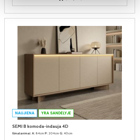
NAUJIENA
YRA SANDĖLYJE
SEMI B komoda-indauja 4D
Išmatavimai:
A:
84cm
P:
204cm
G:
40cm