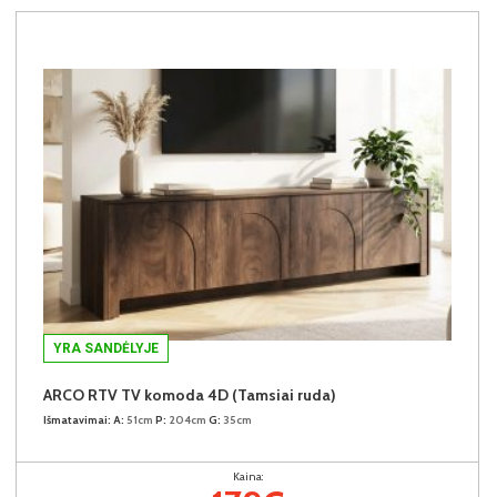
YRA SANDĖLYJE
ARCO RTV TV komoda 4D (Tamsiai ruda)
Išmatavimai:
A:
51cm
P:
204cm
G:
35cm
Kaina: