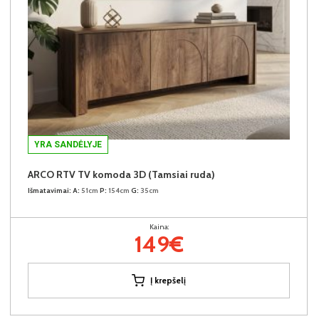
YRA SANDĖLYJE
ARCO RTV TV komoda 3D (Tamsiai ruda)
Išmatavimai:
A:
51cm
P:
154cm
G:
35cm
Kaina:
149€
Į krepšelį