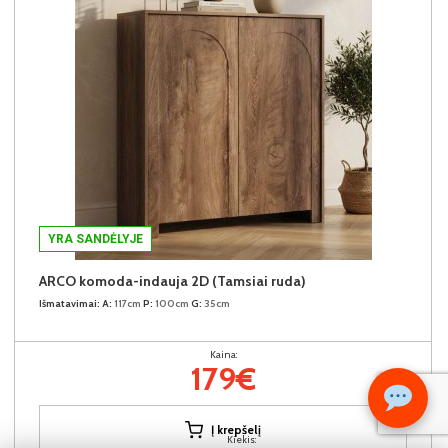
YRA SANDĖLYJE
ARCO komoda-indauja 2D (Tamsiai ruda)
Išmatavimai:
A:
117cm
P:
100cm
G:
35cm
Kaina:
179€
Į krepšelį
Kiekis: