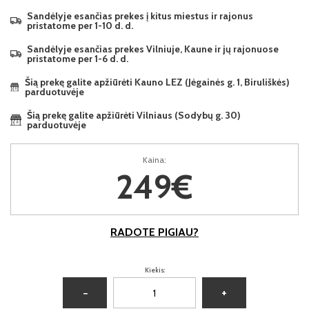
Sandėlyje esančias prekes į kitus miestus ir rajonus
pristatome per 1-10 d. d.
Sandėlyje esančias prekes Vilniuje, Kaune ir jų rajonuose
pristatome per 1-6 d. d.
Šią prekę galite apžiūrėti Kauno LEZ (Jėgainės g. 1, Biruliškės)
parduotuvėje
Šią prekę galite apžiūrėti Vilniaus (Sodybų g. 30)
parduotuvėje
Kaina:
249€
RADOTE PIGIAU?
Kiekis:
−
+