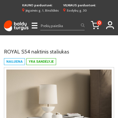
KAUNO parduotuvė:
VILNIAUS parduotuvė:
Jėgainės g. 1, Biruliškės
Sodybų g. 30
0
☰
ROYAL S54 naktinis staliukas
NAUJIENA
YRA SANDĖLYJE