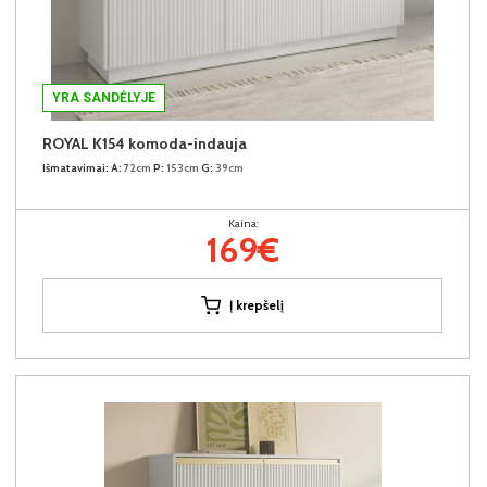
YRA SANDĖLYJE
ROYAL K154 komoda-indauja
Išmatavimai:
A:
72cm
P:
153cm
G:
39cm
Kaina:
169€
Į krepšelį