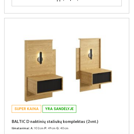
SUPER KAINA
YRA SANDĖLYJE
BALTIC D naktinių staliukų komplektas (2vnt.)
Išmatavimai:
A:
102cm
P:
49cm
G:
40cm