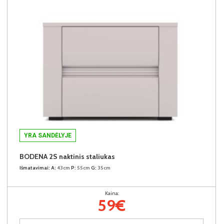
YRA SANDĖLYJE
BODENA 2S naktinis staliukas
Išmatavimai:
A:
43cm
P:
55cm
G:
35cm
Kaina:
59€