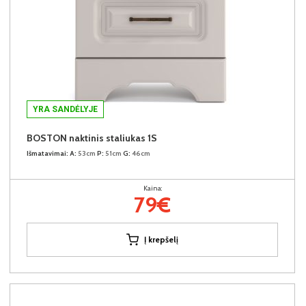
YRA SANDĖLYJE
BOSTON naktinis staliukas 1S
Išmatavimai:
A:
53cm
P:
51cm
G:
46cm
Kaina:
79€
Į krepšelį