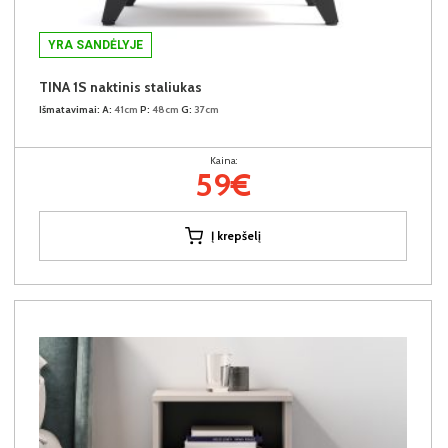
YRA SANDĖLYJE
TINA 1S naktinis staliukas
Išmatavimai:
A:
41cm
P:
48cm
G:
37cm
Kaina:
59€
Į krepšelį