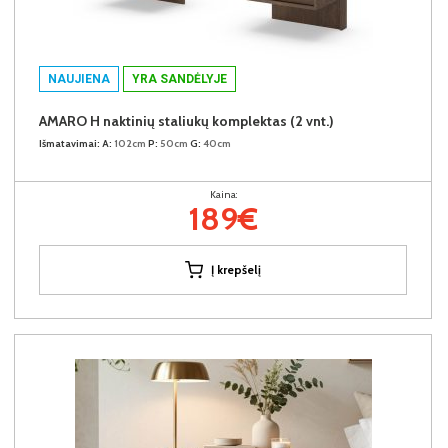
NAUJIENA
YRA SANDĖLYJE
AMARO H naktinių staliukų komplektas (2 vnt.)
Išmatavimai:
A:
102cm
P:
50cm
G:
40cm
Kaina:
189€
Į krepšelį