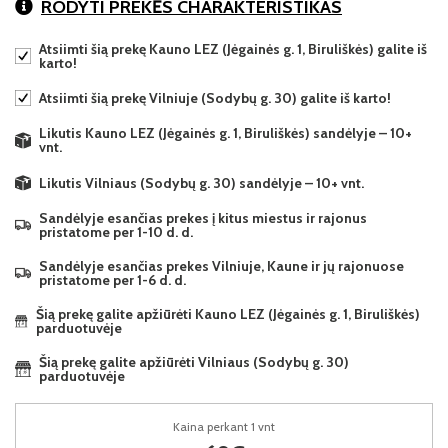
RODYTI PREKĖS CHARAKTERISTIKAS
Atsiimti šią prekę Kauno LEZ (Jėgainės g. 1, Biruliškės) galite iš
karto!
Atsiimti šią prekę Vilniuje (Sodybų g. 30) galite iš karto!
Likutis Kauno LEZ (Jėgainės g. 1, Biruliškės) sandėlyje – 10+
vnt.
Likutis Vilniaus (Sodybų g. 30) sandėlyje – 10+ vnt.
Sandėlyje esančias prekes į kitus miestus ir rajonus
pristatome per 1-10 d. d.
Sandėlyje esančias prekes Vilniuje, Kaune ir jų rajonuose
pristatome per 1-6 d. d.
Šią prekę galite apžiūrėti Kauno LEZ (Jėgainės g. 1, Biruliškės)
parduotuvėje
Šią prekę galite apžiūrėti Vilniaus (Sodybų g. 30)
parduotuvėje
Kaina perkant 1 vnt