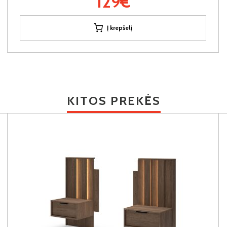
129€
Į krepšelį
KITOS PREKĖS