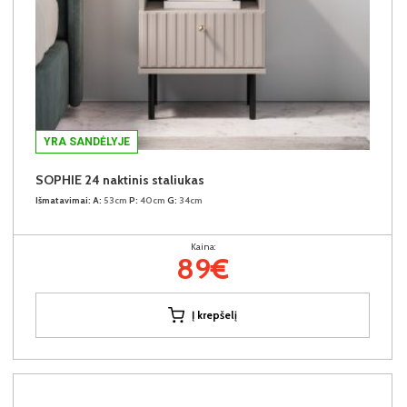
YRA SANDĖLYJE
SOPHIE 24 naktinis staliukas
Išmatavimai:
A:
53cm
P:
40cm
G:
34cm
Kaina:
89€
Į krepšelį