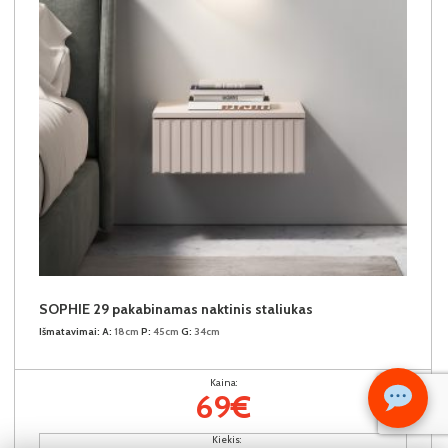
SOPHIE 29 pakabinamas naktinis staliukas
Išmatavimai:
A:
18cm
P:
45cm
G:
34cm
Kaina:
69€
Kiekis: