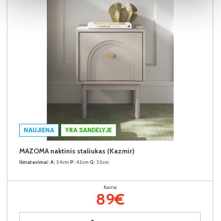
NAUJIENA
YRA SANDĖLYJE
MAZOMA naktinis staliukas (Kazmir)
Išmatavimai:
A:
54cm
P:
42cm
G:
32cm
Kaina:
89€