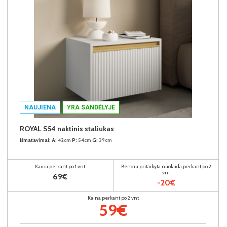
NAUJIENA
YRA SANDĖLYJE
ROYAL S54 naktinis staliukas
Išmatavimai:
A:
42cm
P:
54cm
G:
39cm
Kaina perkant po 1 vnt
Bendra pritaikyta nuolaida perkant po 2
vnt
69€
-20€
Kaina perkant po 2 vnt
59€