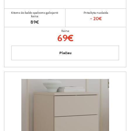
Kitoms šio baldo spalvoms galiojanti
Pritaikyta nuolaida
kaina
- 20€
89€
Kaina:
69€
Plačiau