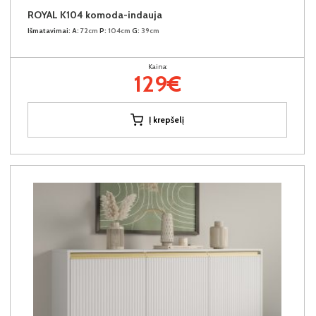
ROYAL K104 komoda-indauja
Išmatavimai:
A:
72cm
P:
104cm
G:
39cm
Kaina:
129€
Į krepšelį