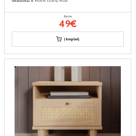
Išmatavimai:
A:
49cm
P:
55cm
G:
40cm
Kaina:
49€
Į krepšelį