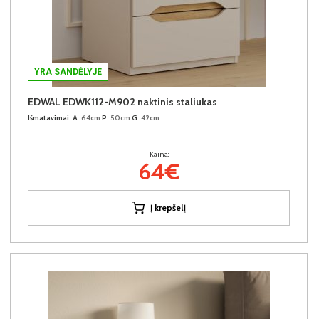
YRA SANDĖLYJE
EDWAL EDWK112-M902 naktinis staliukas
Išmatavimai:
A:
64cm
P:
50cm
G:
42cm
Kaina:
64€
Į krepšelį