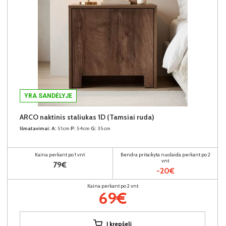
YRA SANDĖLYJE
ARCO naktinis staliukas 1D (Tamsiai ruda)
Išmatavimai:
A:
51cm
P:
54cm
G:
35cm
Kaina perkant po 1 vnt
Bendra pritaikyta nuolaida perkant po 2
vnt
79€
-20€
Kaina perkant po 2 vnt
69€
Į krepšelį