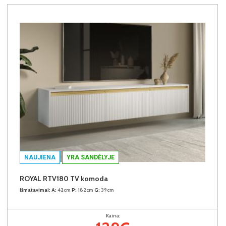
NAUJIENA
YRA SANDĖLYJE
ROYAL RTV180 TV komoda
Išmatavimai:
A:
42cm
P:
182cm
G:
39cm
Kaina: