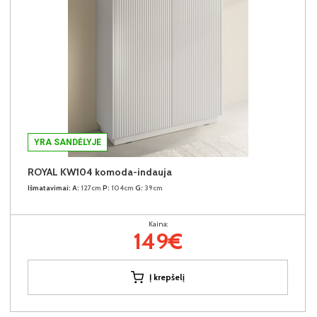
YRA SANDĖLYJE
ROYAL KW104 komoda-indauja
Išmatavimai:
A:
127cm
P:
104cm
G:
39cm
Kaina:
149€
Į krepšelį