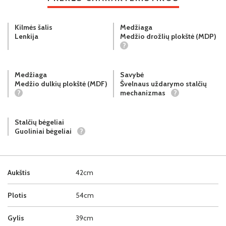
Kilmės šalis
Medžiaga
Lenkija
Medžio drožlių plokštė (MDP)
?
Medžiaga
Savybė
Medžio dulkių plokštė (MDF)
Švelnaus uždarymo stalčių
?
mechanizmas
?
Stalčių bėgeliai
Guoliniai bėgeliai
?
Aukštis
42cm
Plotis
54cm
Gylis
39cm