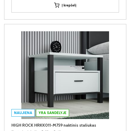
Į krepšelį
NAUJIENA
YRA SANDĖLYJE
HIGH ROCK HRKK011-M759 naktinis staliukas