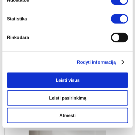
Nuostatos
Statistika
IŠPARDAVIMAS
YRA SANDĖLYJE
Rinkodara
NEST naktinių staliukų komplektas (2 vnt.)
Išmatavimai:
A:
41cm
P:
52cm
G:
40cm
:
A:
cm
P:
cm
G:
cm
Rodyti informaciją
Kaina taikyta laikotarpiu
Pritaikyta nuolaida
2026-06-25 iki 2026-07-24
- 10€
129€
Leisti visus
Kaina galioja sandėlyje esančioms prekėms
119€
Leisti pasirinkimą
Į krepšelį
Atmesti