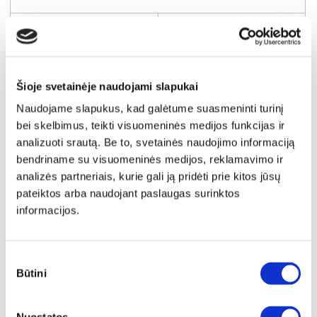
Kaina taikyta laikotarpiu
Pritaikyta nuolaida
2026-06-28 iki 2026-07-27
- 30€
179€
Kaina galioja sandėlyje esančioms prekėms
149€
Šioje svetainėje naudojami slapukai
Naudojame slapukus, kad galėtume suasmeninti turinį
Į krepšelį
bei skelbimus, teikti visuomeninės medijos funkcijas ir
analizuoti srautą. Be to, svetainės naudojimo informaciją
bendriname su visuomeninės medijos, reklamavimo ir
analizės partneriais, kurie gali ją pridėti prie kitos jūsų
pateiktos arba naudojant paslaugas surinktos
informacijos.
Sutikimo
Būtini
pasirinkimas