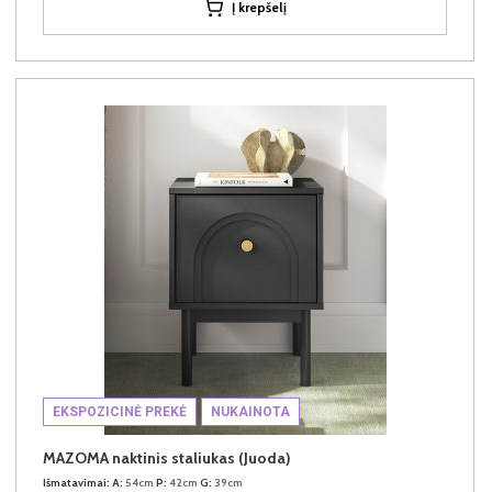
Į krepšelį
EKSPOZICINĖ PREKĖ
NUKAINOTA
MAZOMA naktinis staliukas (Juoda)
Išmatavimai:
A:
54cm
P:
42cm
G:
39cm