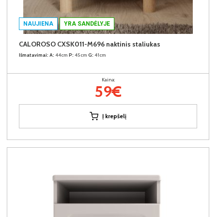
NAUJIENA
YRA SANDĖLYJE
CALOROSO CXSK011-M696 naktinis staliukas
Išmatavimai:
A:
44cm
P:
45cm
G:
41cm
Kaina:
59€
Į krepšelį