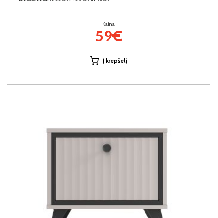
Kaina:
59€
Į krepšelį