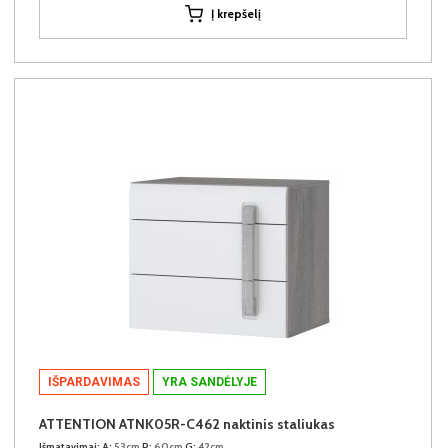
Į krepšelį
IŠPARDAVIMAS
YRA SANDĖLYJE
ATTENTION ATNK05R-C462 naktinis staliukas
Išmatavimai:
A:
53cm
P:
60cm
G:
42cm