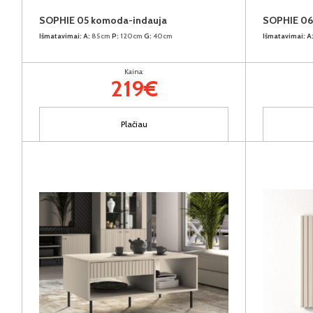
SOPHIE 05 komoda-indauja
SOPHIE 06
Išmatavimai:
A:
85cm
P:
120cm
G:
40cm
Išmatavimai:
A
Kaina:
219€
Plačiau