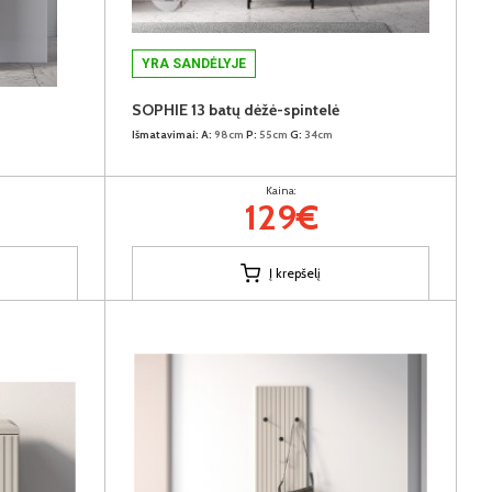
YRA SANDĖLYJE
SOPHIE 13 batų dėžė-spintelė
Išmatavimai:
A:
98cm
P:
55cm
G:
34cm
Kaina:
129€
Į krepšelį