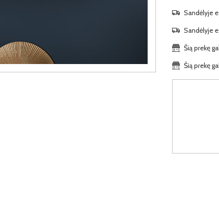
Sandėlyje es
Sandėlyje es
Šią prekę ga
Šią prekę ga