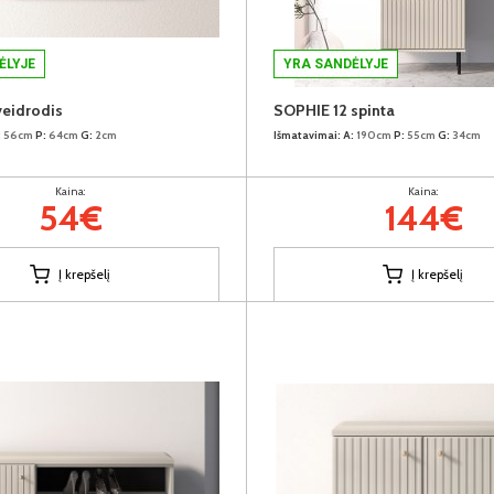
ĖLYJE
YRA SANDĖLYJE
veidrodis
SOPHIE 12 spinta
:
56cm
P:
64cm
G:
2cm
Išmatavimai:
A:
190cm
P:
55cm
G:
34cm
Kaina:
Kaina:
54€
144€
Į krepšelį
Į krepšelį