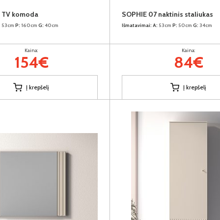
 TV komoda
SOPHIE 07 naktinis staliukas
:
53cm
P:
160cm
G:
40cm
Išmatavimai:
A:
53cm
P:
50cm
G:
34cm
Kaina:
Kaina:
154€
84€
Į krepšelį
Į krepšelį