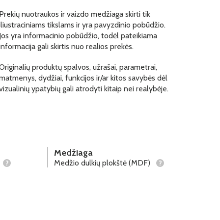
Prekių nuotraukos ir vaizdo medžiaga skirti tik
iliustraciniams tikslams ir yra pavyzdinio pobūdžio.
Jos yra informacinio pobūdžio, todėl pateikiama
informacija gali skirtis nuo realios prekės.
Originalių produktų spalvos, užrašai, parametrai,
matmenys, dydžiai, funkcijos ir/ar kitos savybės dėl
vizualinių ypatybių gali atrodyti kitaip nei realybėje.
Medžiaga
Medžio dulkių plokštė (MDF)
?
?