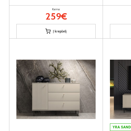
Kaina:
259€
Į krepšelį
YRA SAND