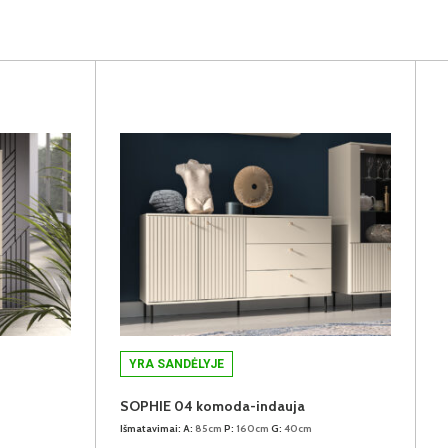
YRA SANDĖLYJE
SOPHIE 04 komoda-indauja
Išmatavimai:
A:
85cm
P:
160cm
G:
40cm