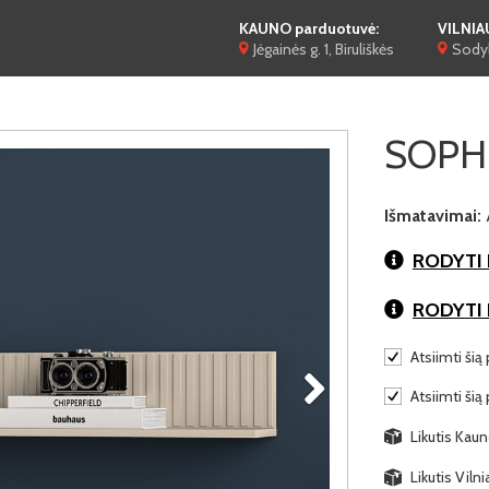
KAUNO parduotuvė:
VILNIA
Jėgainės g. 1, Biruliškės
Sodyb
SOPHI
Išmatavimai:
RODYTI 
RODYTI
Atsiimti šią 
Atsiimti šią
Likutis Kaun
Likutis Viln