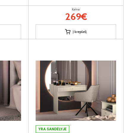
Kaina:
269€
Į krepšelį
YRA SANDĖLYJE