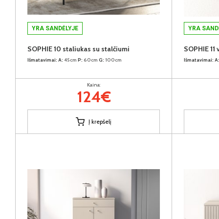
YRA SANDĖLYJE
YRA SAND
SOPHIE 10 staliukas su stalčiumi
SOPHIE 11 
Išmatavimai:
A:
45cm
P:
60cm
G:
100cm
Išmatavimai:
A
Kaina:
124€
Į krepšelį