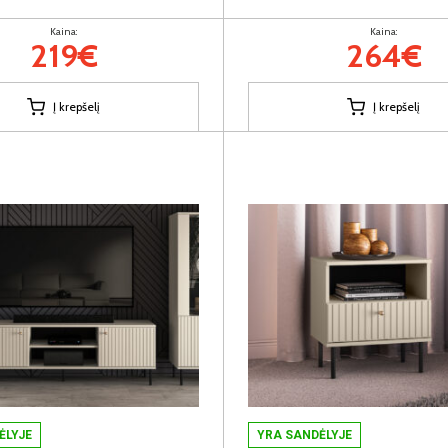
Kaina:
Kaina:
219€
264€
Į krepšelį
Į krepšelį
ĖLYJE
YRA SANDĖLYJE