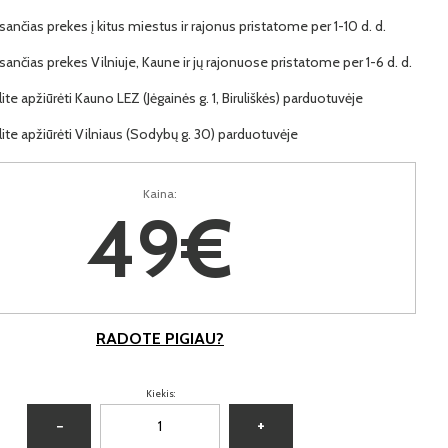
ančias prekes į kitus miestus ir rajonus pristatome per 1-10 d. d.
ančias prekes Vilniuje, Kaune ir jų rajonuose pristatome per 1-6 d. d.
lite apžiūrėti Kauno LEZ (Jėgainės g. 1, Biruliškės) parduotuvėje
lite apžiūrėti Vilniaus (Sodybų g. 30) parduotuvėje
Kaina:
49€
RADOTE PIGIAU?
Kiekis:
−
+