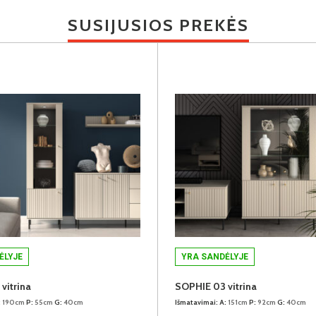
SUSIJUSIOS PREKĖS
ĖLYJE
YRA SANDĖLYJE
vitrina
SOPHIE 03 vitrina
:
190cm
P:
55cm
G:
40cm
Išmatavimai:
A:
151cm
P:
92cm
G:
40cm