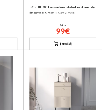
SOPHIE 08 kosmetinis staliukas-konsolė
Išmatavimai:
A:
78cm
P:
92cm
G:
40cm
Kaina:
99€
Į krepšelį