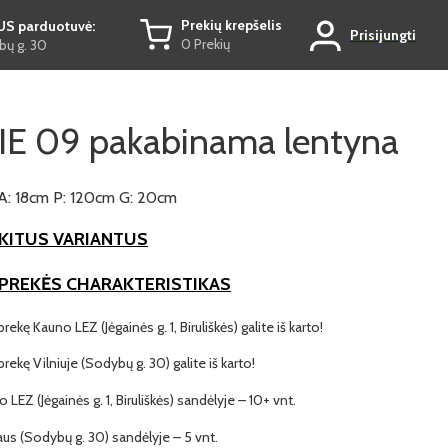
Prekių krepšelis
US parduotuvė:
Prisijungti
0 Prekių
ų g. 30
E 09 pakabinama lentyna
A: 18cm P: 120cm G: 20cm
KITUS VARIANTUS
 PREKĖS CHARAKTERISTIKAS
prekę Kauno LEZ (Jėgainės g. 1, Biruliškės) galite iš karto!
 prekę Vilniuje (Sodybų g. 30) galite iš karto!
o LEZ (Jėgainės g. 1, Biruliškės) sandėlyje – 10+ vnt.
iaus (Sodybų g. 30) sandėlyje – 5 vnt.