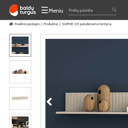
☰
Meniu
Pradinis puslapis
Produktai
SOPHIE 09 pakabinama lentyna