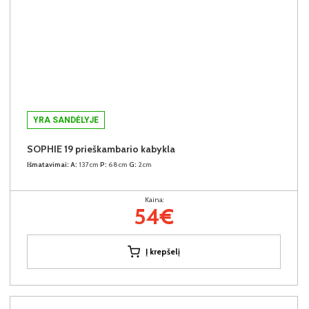
YRA SANDĖLYJE
SOPHIE 19 prieškambario kabykla
Išmatavimai:
A:
137cm
P:
68cm
G:
2cm
Kaina:
54€
Į krepšelį