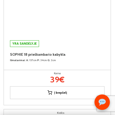
YRA SANDĖLYJE
SOPHIE 18 prieškambario kabykla
Išmatavimai:
A:
137cm
P:
34cm
G:
2cm
Kaina:
39€
Į krepšelį
Kiekis: