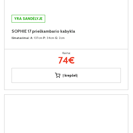
YRA SANDĖLYJE
SOPHIE 17 prieškambario kabykla
Išmatavimai:
A:
137cm
P:
34cm
G:
2cm
Kaina:
74€
Į krepšelį