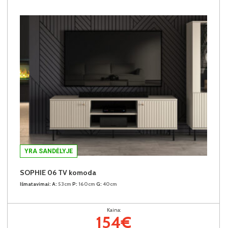
YRA SANDĖLYJE
SOPHIE 06 TV komoda
Išmatavimai:
A:
53cm
P:
160cm
G:
40cm
Kaina:
154€