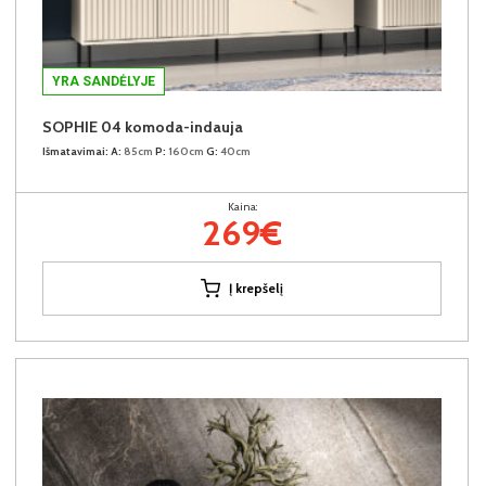
YRA SANDĖLYJE
SOPHIE 04 komoda-indauja
Išmatavimai:
A:
85cm
P:
160cm
G:
40cm
Kaina:
269€
Į krepšelį