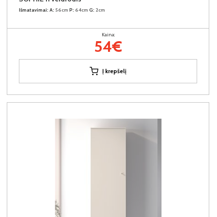
Išmatavimai:
A:
56cm
P:
64cm
G:
2cm
Kaina:
54€
Į krepšelį