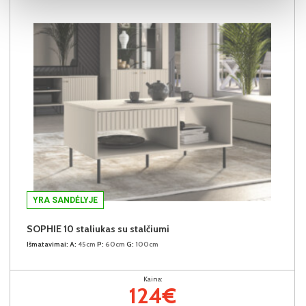
YRA SANDĖLYJE
SOPHIE 10 staliukas su stalčiumi
Išmatavimai:
A:
45cm
P:
60cm
G:
100cm
Kaina:
124€