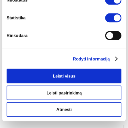
Nuostatos
Statistika
Rinkodara
YRA SANDĖLYJE
Rodyti informaciją
SOPHIE 09 pakabinama lentyna
Išmatavimai:
A:
18cm
P:
120cm
G:
20cm
Leisti visus
Kaina:
49€
Leisti pasirinkimą
Į krepšelį
Atmesti