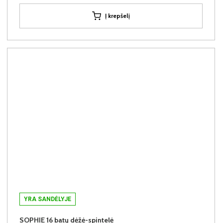
Į krepšelį
YRA SANDĖLYJE
SOPHIE 16 batų dėžė-spintelė