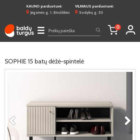
KAUNO parduotuvė:
VILNIAUS parduotuvė:
Jėgainės g. 1, Biruliškės
Sodybų g. 30
0
☰
SOPHIE 15 batų dėžė-spintelė