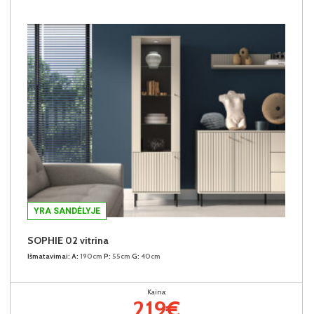
YRA SANDĖLYJE
SOPHIE 02 vitrina
Išmatavimai:
A:
190cm
P:
55cm
G:
40cm
Kaina:
219€