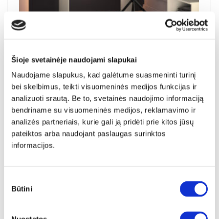
YRA SANDĖLYJE
SOPHIE 08 kosmetinis staliukas-konsolė
Šioje svetainėje naudojami slapukai
Išmatavimai:
A:
78cm
P:
92cm
G:
40cm
Naudojame slapukus, kad galėtume suasmeninti turinį
bei skelbimus, teikti visuomeninės medijos funkcijas ir
Kaina:
99€
analizuoti srautą. Be to, svetainės naudojimo informaciją
bendriname su visuomeninės medijos, reklamavimo ir
analizės partneriais, kurie gali ją pridėti prie kitos jūsų
Į krepšelį
pateiktos arba naudojant paslaugas surinktos
informacijos.
Sutikimo
Būtini
pasirinkimas