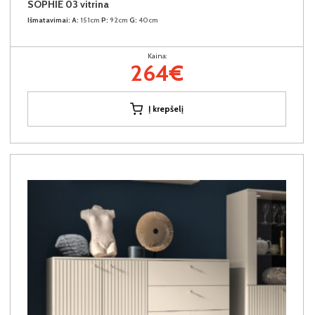
SOPHIE 03 vitrina
Išmatavimai:
A:
151cm
P:
92cm
G:
40cm
Kaina:
264€
Į krepšelį