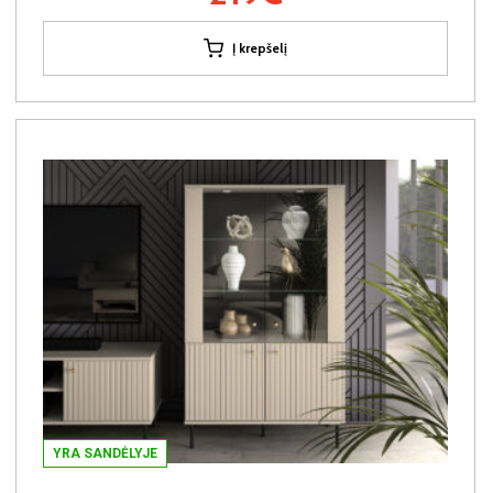
Į krepšelį
YRA SANDĖLYJE