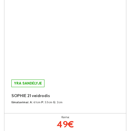
YRA SANDĖLYJE
SOPHIE 21 veidrodis
Išmatavimai:
A:
61cm
P:
53cm
G:
2cm
Kaina:
49€