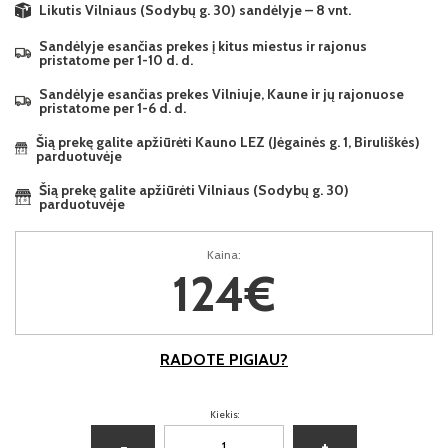
Likutis Vilniaus (Sodybų g. 30) sandėlyje – 8 vnt.
Sandėlyje esančias prekes į kitus miestus ir rajonus
pristatome per 1-10 d. d.
Sandėlyje esančias prekes Vilniuje, Kaune ir jų rajonuose
pristatome per 1-6 d. d.
Šią prekę galite apžiūrėti Kauno LEZ (Jėgainės g. 1, Biruliškės)
parduotuvėje
Šią prekę galite apžiūrėti Vilniaus (Sodybų g. 30)
parduotuvėje
Kaina:
124€
RADOTE PIGIAU?
Kiekis:
−
+