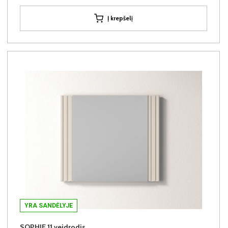
Į krepšelį
YRA SANDĖLYJE
SOPHIE 11 veidrodis