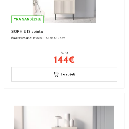
YRA SANDĖLYJE
SOPHIE 12 spinta
Išmatavimai:
A:
190cm
P:
55cm
G:
34cm
Kaina:
144€
Į krepšelį