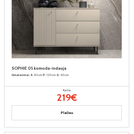
SOPHIE 05 komoda-indauja
Išmatavimai:
A:
85cm
P:
120cm
G:
40cm
Kaina:
219€
Plačiau