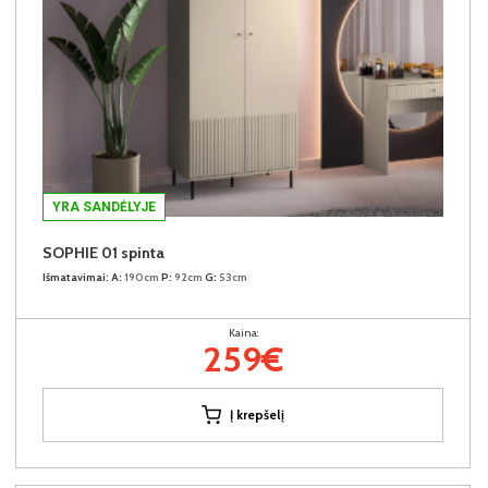
YRA SANDĖLYJE
SOPHIE 01 spinta
Išmatavimai:
A:
190cm
P:
92cm
G:
53cm
Kaina:
259€
Į krepšelį