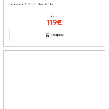
Išmatavimai:
A:
55cm
P:
68cm
G:
34cm
Kaina:
119€
Į krepšelį