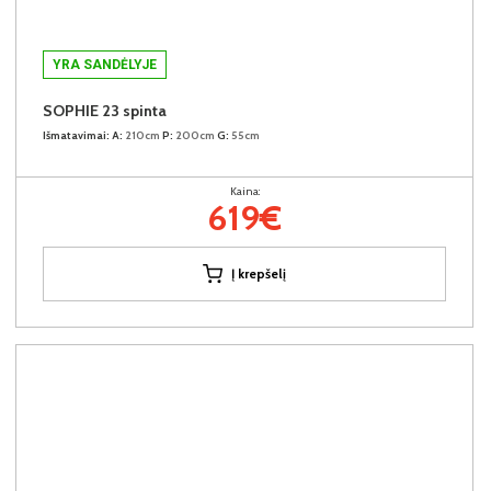
YRA SANDĖLYJE
SOPHIE 23 spinta
Išmatavimai:
A:
210cm
P:
200cm
G:
55cm
Kaina:
619€
Į krepšelį