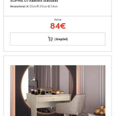
SOPHIE 07 naktinis staliukas
Išmatavimai:
A:
53cm
P:
50cm
G:
34cm
Kaina:
84€
Į krepšelį