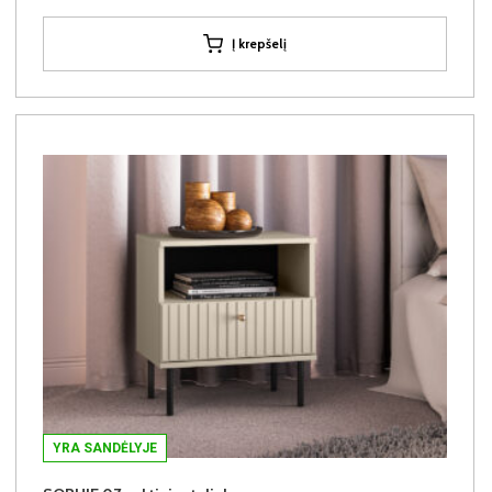
Į krepšelį
YRA SANDĖLYJE