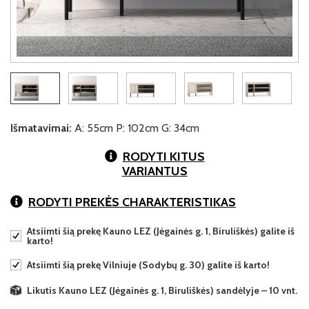
Išmatavimai:
A: 55cm P: 102cm G: 34cm
RODYTI KITUS
VARIANTUS
RODYTI PREKĖS CHARAKTERISTIKAS
Atsiimti šią prekę Kauno LEZ (Jėgainės g. 1, Biruliškės) galite iš
karto!
Atsiimti šią prekę Vilniuje (Sodybų g. 30) galite iš karto!
Likutis Kauno LEZ (Jėgainės g. 1, Biruliškės) sandėlyje – 10 vnt.