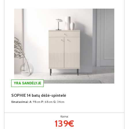
YRA SANDĖLYJE
SOPHIE 14 batų dėžė-spintelė
Išmatavimai:
A:
98cm
P:
68cm
G:
34cm
Kaina:
139€