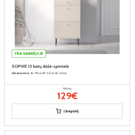
YRA SANDĖLYJE
SOPHIE 13 batų dėžė-spintelė
Išmatavimai:
A:
98cm
P:
55cm
G:
34cm
Kaina:
129€
Į krepšelį