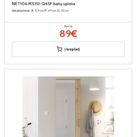
NET106 MS151-Q45F batų spinta
Išmatavimai:
A:
179cm
P:
69cm
G:
35cm
Kaina:
89€
Į krepšelį