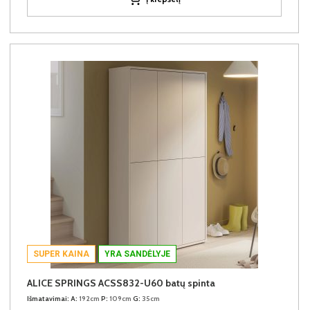
SUPER KAINA
YRA SANDĖLYJE
ALICE SPRINGS ACSS832-U60 batų spinta
Išmatavimai:
A:
192cm
P:
109cm
G:
35cm