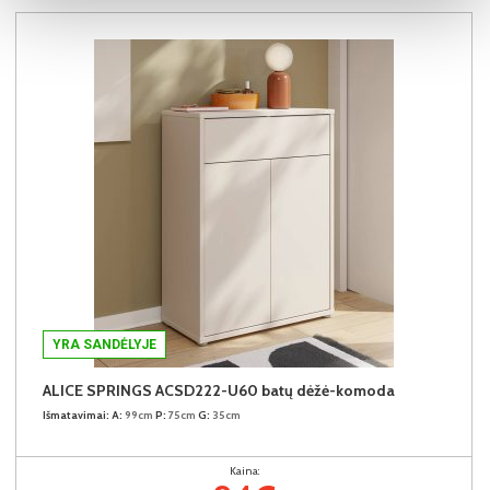
YRA SANDĖLYJE
ALICE SPRINGS ACSD222-U60 batų dėžė-komoda
Išmatavimai:
A:
99cm
P:
75cm
G:
35cm
Kaina: