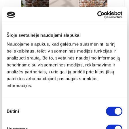
YRA SANDĖLYJE
Šioje svetainėje naudojami slapukai
ALICE SPRINGS ACSS822-U60 batų spinta
Naudojame slapukus, kad galėtume suasmeninti turinį
Išmatavimai:
A:
192cm
P:
75cm
G:
35cm
bei skelbimus, teikti visuomeninės medijos funkcijas ir
analizuoti srautą. Be to, svetainės naudojimo informaciją
Kaina:
149€
bendriname su visuomeninės medijos, reklamavimo ir
analizės partneriais, kurie gali ją pridėti prie kitos jūsų
pateiktos arba naudojant paslaugas surinktos
Į krepšelį
informacijos.
Sutikimo
Būtini
pasirinkimas