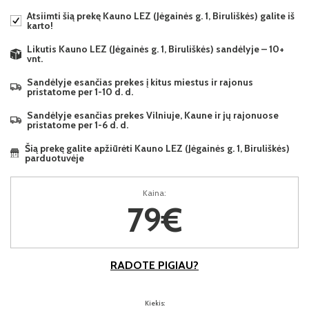
Atsiimti šią prekę Kauno LEZ (Jėgainės g. 1, Biruliškės) galite iš
karto!
Likutis Kauno LEZ (Jėgainės g. 1, Biruliškės) sandėlyje – 10+
vnt.
Sandėlyje esančias prekes į kitus miestus ir rajonus
pristatome per 1-10 d. d.
Sandėlyje esančias prekes Vilniuje, Kaune ir jų rajonuose
pristatome per 1-6 d. d.
Šią prekę galite apžiūrėti Kauno LEZ (Jėgainės g. 1, Biruliškės)
parduotuvėje
Kaina:
79€
RADOTE PIGIAU?
Kiekis: