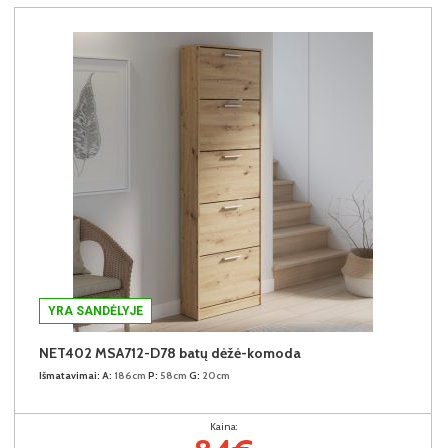
YRA SANDĖLYJE
NET402 MSA712-D78 batų dėžė-komoda
Išmatavimai:
A:
186cm
P:
58cm
G:
20cm
Kaina: