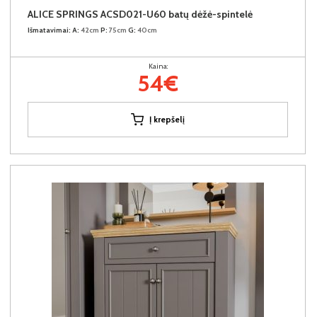
ALICE SPRINGS ACSD021-U60 batų dėžė-spintelė
Išmatavimai:
A:
42cm
P:
75cm
G:
40cm
Kaina:
54€
Į krepšelį