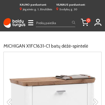
KAUNO parduotuvė:
VILNIAUS parduotuvė:
Jėgainės g. 1, Biruliškės
Sodybų g. 30
0
☰
MICHIGAN X1FC1631-C1 batų dėžė-spintelė