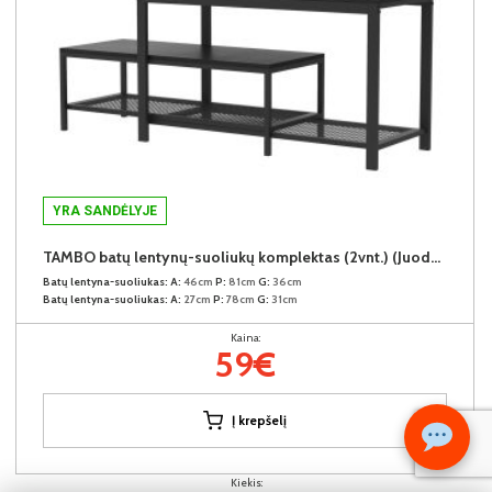
YRA SANDĖLYJE
TAMBO batų lentynų-suoliukų komplektas (2vnt.) (Juodas)
Batų lentyna-suoliukas:
A:
46cm
P:
81cm
G:
36cm
Batų lentyna-suoliukas:
A:
27cm
P:
78cm
G:
31cm
Kaina:
59€
Į krepšelį
Kiekis: