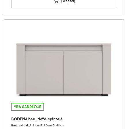
Į krepšelį
YRA SANDĖLYJE
BODENA batų dėžė-spintelė
Išmatavimai:
A:
51cm
P:
90cm
G:
40cm