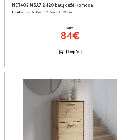
NET402 MSA712-120 batų dėžė-komoda
Išmatavimai:
A:
186cm
P:
58cm
G:
20cm
Kaina:
84€
Į krepšelį