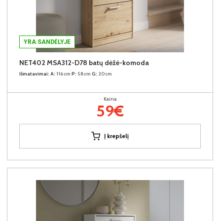
YRA SANDĖLYJE
NET402 MSA312-D78 batų dėžė-komoda
Išmatavimai:
A:
116cm
P:
58cm
G:
20cm
Kaina:
59€
Į krepšelį