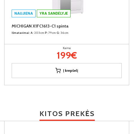
NAUJIENA
YRA SANDĖLYJE
MICHIGAN X1FC1613-C1 spinta
Išmatavimai:
A:
203cm
P:
79cm
G:
36cm
Kaina:
199€
Į krepšelį
KITOS PREKĖS