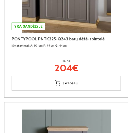
YRA SANDĖLYJE
PONTYPOOL PNTK225-Q243 batų dėžė-spintelė
Išmatavimai:
A:
101cm
P:
99cm
G:
44cm
Kaina:
204€
Į krepšelį