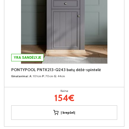
YRA SANDĖLYJE
PONTYPOOL PNTK213-Q243 batų dėžė-spintelė
Išmatavimai:
A:
101cm
P:
70cm
G:
44cm
Kaina:
154€
Į krepšelį