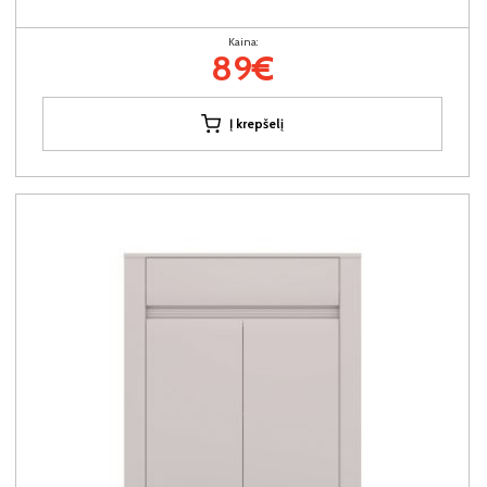
Kaina:
89€
Į krepšelį