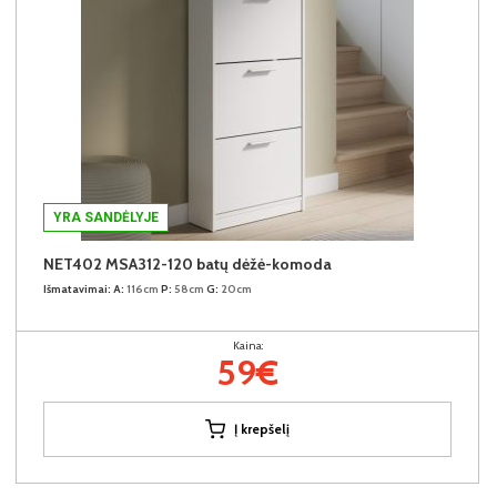
YRA SANDĖLYJE
NET402 MSA312-120 batų dėžė-komoda
Išmatavimai:
A:
116cm
P:
58cm
G:
20cm
Kaina:
59€
Į krepšelį