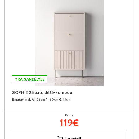
YRA SANDĖLYJE
SOPHIE 25 batų dėžė-komoda
Išmatavimai:
A:
126cm
P:
60cm
G:
15cm
Kaina:
119€
Į krepšelį