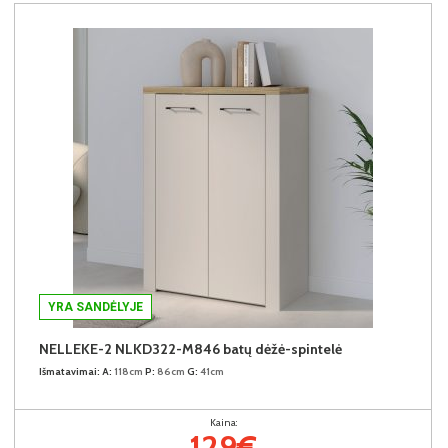
YRA SANDĖLYJE
NELLEKE-2 NLKD322-M846 batų dėžė-spintelė
Išmatavimai:
A:
118cm
P:
86cm
G:
41cm
Kaina:
129€