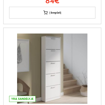
84€
Į krepšelį
YRA SANDĖLYJE