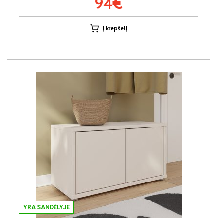
94€
Į krepšelį
YRA SANDĖLYJE