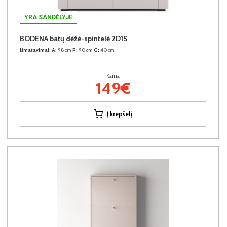
YRA SANDĖLYJE
BODENA batų dėžė-spintelė 2D1S
Išmatavimai:
A:
98cm
P:
90cm
G:
40cm
Kaina:
149€
Į krepšelį