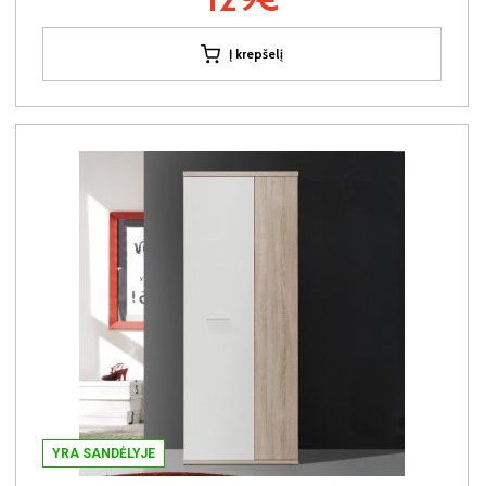
Į krepšelį
YRA SANDĖLYJE