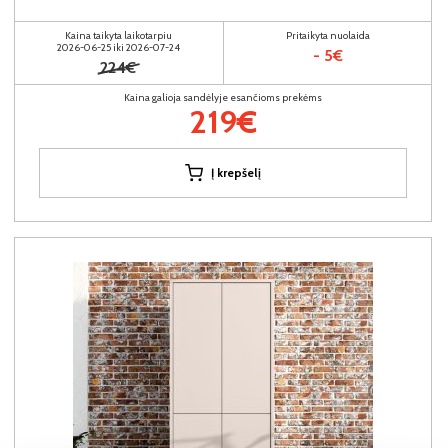
Kaina taikyta laikotarpiu
Pritaikyta nuolaida
2026-06-25 iki 2026-07-24
- 5€
224€
Kaina galioja sandėlyje esančioms prekėms
219€
Į krepšelį