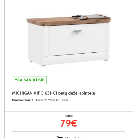
YRA SANDĖLYJE
MICHIGAN X1FC1631-C1 batų dėžė-spintelė
Išmatavimai:
A:
43cm
P:
79cm
G:
36cm
Kaina:
79€