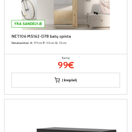
YRA SANDĖLYJE
NET106 MS162-D78 batų spinta
Išmatavimai:
A:
179cm
P:
50cm
G:
35cm
Kaina:
99€
Į krepšelį