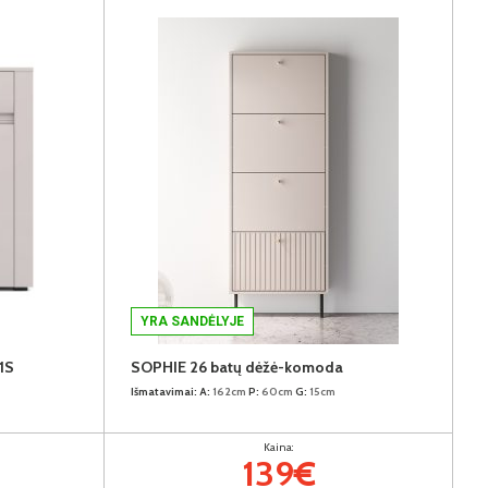
YRA SANDĖLYJE
1S
SOPHIE 26 batų dėžė-komoda
Išmatavimai:
A:
162cm
P:
60cm
G:
15cm
Kaina:
139€