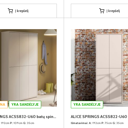
Į krepšelį
Į krepšelį
INA
YRA SANDĖLYJE
YRA SANDĖLYJE
ALICE SPRINGS ACSS832-U60 batų spinta
:
192cm
P:
109cm
G:
35cm
Išmatavimai:
A:
192cm
P:
75cm
G:
35cm