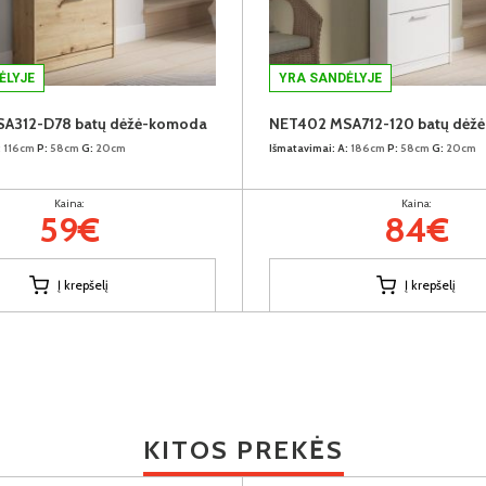
ĖLYJE
YRA SANDĖLYJE
A312-D78 batų dėžė-komoda
NET402 MSA712-120 batų dėž
:
116cm
P:
58cm
G:
20cm
Išmatavimai:
A:
186cm
P:
58cm
G:
20cm
Kaina:
Kaina:
59€
84€
Į krepšelį
Į krepšelį
KITOS PREKĖS