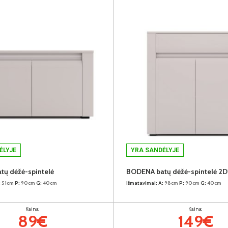
ĖLYJE
YRA SANDĖLYJE
ų dėžė-spintelė
BODENA batų dėžė-spintelė 2D
:
51cm
P:
90cm
G:
40cm
Išmatavimai:
A:
98cm
P:
90cm
G:
40cm
Kaina:
Kaina:
89€
149€