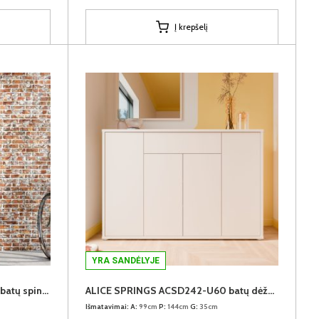
Į krepšelį
YRA SANDĖLYJE
ALICE SPRINGS ACSS822-U60 batų spinta
ALICE SPRINGS ACSD242-U60 batų dėžė-komoda
Išmatavimai:
A:
99cm
P:
144cm
G:
35cm