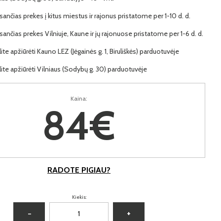
ančias prekes į kitus miestus ir rajonus pristatome per 1-10 d. d.
ančias prekes Vilniuje, Kaune ir jų rajonuose pristatome per 1-6 d. d.
lite apžiūrėti Kauno LEZ (Jėgainės g. 1, Biruliškės) parduotuvėje
lite apžiūrėti Vilniaus (Sodybų g. 30) parduotuvėje
Kaina:
84€
RADOTE PIGIAU?
Kiekis:
−
+