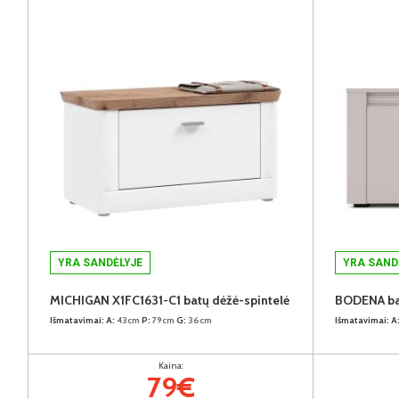
YRA SANDĖLYJE
YRA SAND
MICHIGAN X1FC1631-C1 batų dėžė-spintelė
BODENA bat
Išmatavimai:
A:
43cm
P:
79cm
G:
36cm
Išmatavimai:
A
Kaina:
79€