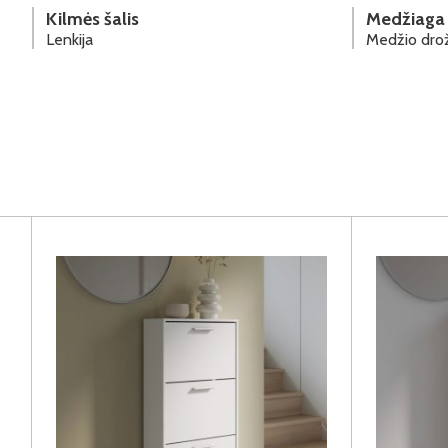
Kilmės šalis
Medžiaga
Lenkija
Medžio drož