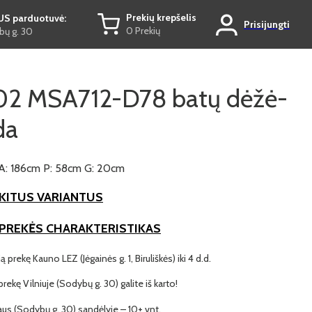
Prekių krepšelis
US parduotuvė:
Prisijungti
0 Prekių
ų g. 30
2 MSA712-D78 batų dėžė-
da
A: 186cm P: 58cm G: 20cm
KITUS VARIANTUS
 PREKĖS CHARAKTERISTIKAS
ą prekę Kauno LEZ (Jėgainės g. 1, Biruliškės) iki 4 d.d.
 prekę Vilniuje (Sodybų g. 30) galite iš karto!
iaus (Sodybų g. 30) sandėlyje – 10+ vnt.