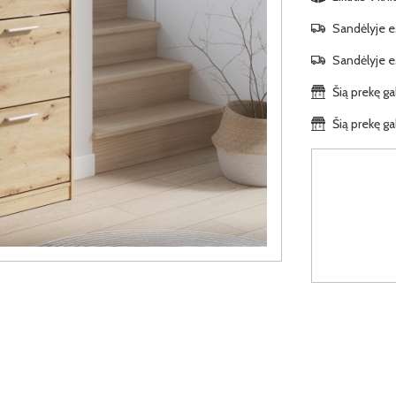
Sandėlyje es
Sandėlyje es
Šią prekę ga
Šią prekę ga