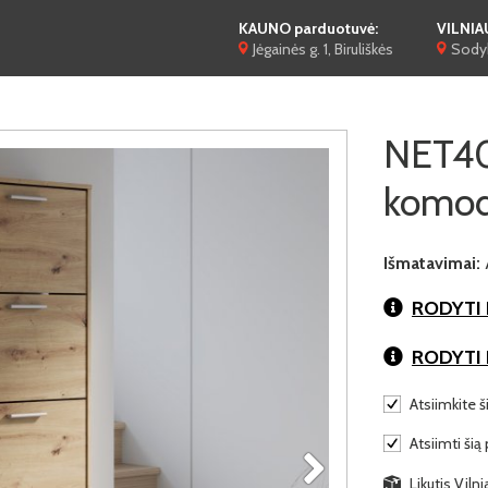
KAUNO parduotuvė:
VILNIA
Jėgainės g. 1, Biruliškės
Sodyb
NET40
komo
Išmatavimai:
RODYTI 
RODYTI
Atsiimkite ši
Atsiimti šią
Likutis Viln