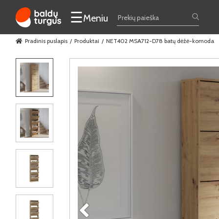
☰
Meniu
Pradinis puslapis
Produktai
NET402 MSA712-D78 batų dėžė-komoda