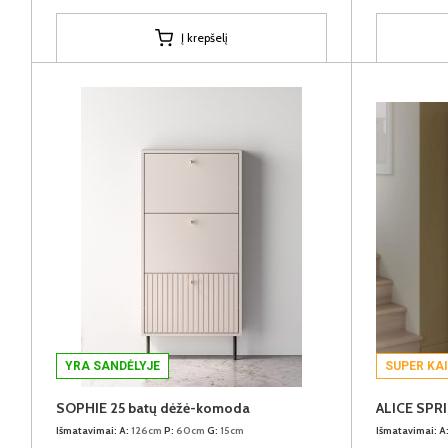
Į krepšelį
YRA SANDĖLYJE
SUPER KA
SOPHIE 25 batų dėžė-komoda
Išmatavimai:
A:
126cm
P:
60cm
G:
15cm
Išmatavimai:
A