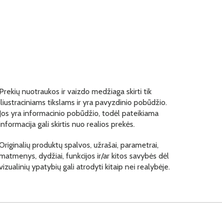
Prekių nuotraukos ir vaizdo medžiaga skirti tik
iliustraciniams tikslams ir yra pavyzdinio pobūdžio.
Jos yra informacinio pobūdžio, todėl pateikiama
informacija gali skirtis nuo realios prekės.
Originalių produktų spalvos, užrašai, parametrai,
matmenys, dydžiai, funkcijos ir/ar kitos savybės dėl
vizualinių ypatybių gali atrodyti kitaip nei realybėje.