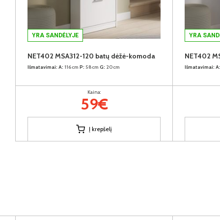
YRA SANDĖLYJE
YRA SAND
NET402 MSA312-120 batų dėžė-komoda
NET402 MS
Išmatavimai:
A:
116cm
P:
58cm
G:
20cm
Išmatavimai:
A
Kaina:
59€
Į krepšelį