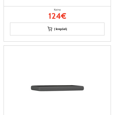
Kaina:
124€
Į krepšelį