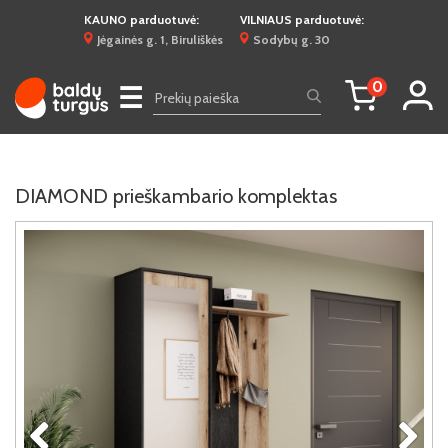
KAUNO parduotuvė:
VILNIAUS parduotuvė:
Jėgainės g. 1, Biruliškės
Sodybų g. 30
0
☰
DIAMOND prieškambario komplektas