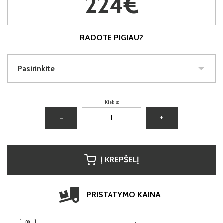
224€
RADOTE PIGIAU?
Pasirinkite
Kiekis:
−
+
Į KREPŠELĮ
PRISTATYMO KAINA