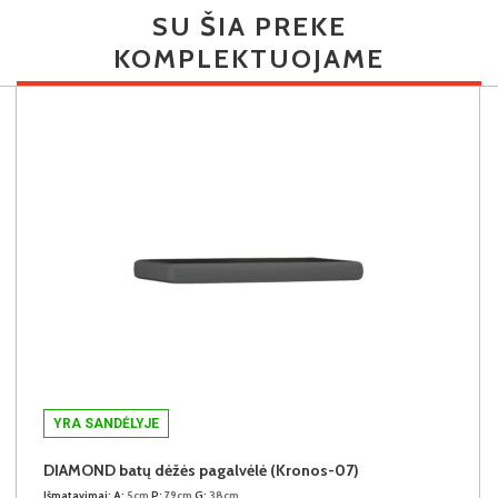
SU ŠIA PREKE
KOMPLEKTUOJAME
YRA SANDĖLYJE
DIAMOND batų dėžės pagalvėlė (Kronos-07)
Išmatavimai:
A:
5cm
P:
79cm
G:
38cm