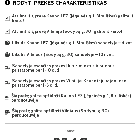
RODYTI PREKĖS CHARAKTERISTIKAS
Atsiimti šią prekę Kauno LEZ (Jėgainės g. 1, Biruliškės) galite iš
karto!
Atsiimti šią prekę Vilniuje (Sodybų g. 30) galite iš karto!
Likutis Kauno LEZ (Jėgainės g. 1, Biruliškės) sandėlyje – 4 vnt.
Likutis Vilniaus (Sodybų g. 30) sandėlyje – 10+ vnt.
Sandėlyje esančias prekes į kitus miestus ir rajonus
pristatome per 1-10 d. d.
Sandėlyje esančias prekes Vilniuje, Kaune ir jų rajonuose
pristatome per 1-6 d. d.
Šią prekę galite apžiūrėti Kauno LEZ (Jėgainės g. 1, Biruliškės)
parduotuvėje
Šią prekę galite apžiūrėti Vilniaus (Sodybų g. 30)
parduotuvėje
Kaina: