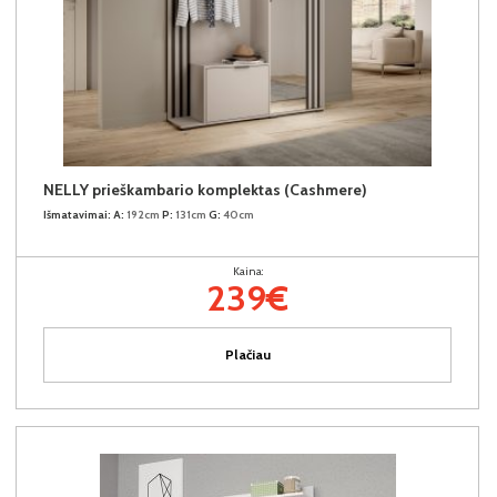
NELLY prieškambario komplektas (Cashmere)
Išmatavimai:
A:
192cm
P:
131cm
G:
40cm
Kaina:
239€
Plačiau