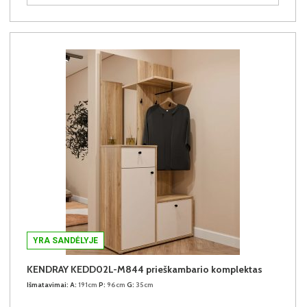
YRA SANDĖLYJE
KENDRAY KEDD02L-M844 prieškambario komplektas
Išmatavimai:
A:
191cm
P:
96cm
G:
35cm