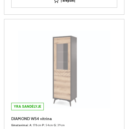
Į krepšelį
YRA SANDĖLYJE
DIAMOND W54 vitrina
Išmatavimai:
A:
178cm
P:
54cm
G:
39cm