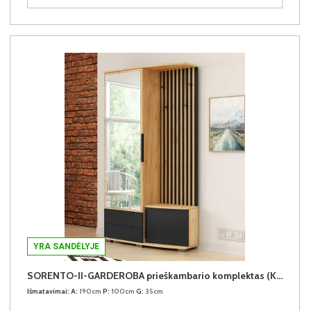
YRA SANDĖLYJE
SORENTO-II-GARDEROBA prieškambario komplektas (Kairinis)
Išmatavimai:
A:
190cm
P:
100cm
G:
35cm