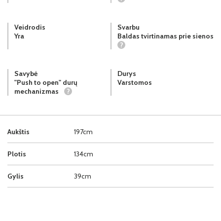
Veidrodis
Svarbu
Yra
Baldas tvirtinamas prie sienos
?
Savybė
Durys
"Push to open" durų
Varstomos
mechanizmas
?
Aukštis
197cm
Plotis
134cm
Gylis
39cm