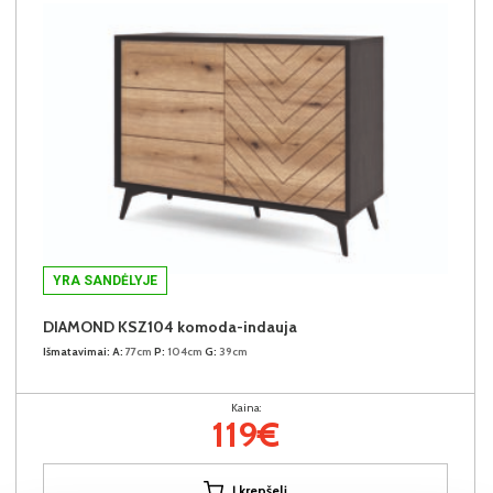
YRA SANDĖLYJE
DIAMOND KSZ104 komoda-indauja
Išmatavimai:
A:
77cm
P:
104cm
G:
39cm
Kaina:
119€
Į krepšelį