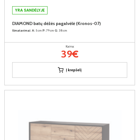
YRA SANDĖLYJE
DIAMOND batų dėžės pagalvėlė (Kronos-07)
Išmatavimai:
A:
5cm
P:
79cm
G:
38cm
Kaina:
39€
Į krepšelį