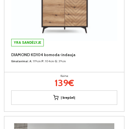
YRA SANDĖLYJE
DIAMOND KD104 komoda-indauja
Išmatavimai:
A:
119cm
P:
104cm
G:
39cm
Kaina:
139€
Į krepšelį