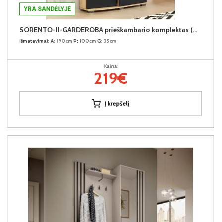
YRA SANDĖLYJE
SORENTO-II-GARDEROBA prieškambario komplektas (Dešininis)
Išmatavimai:
A:
190cm
P:
100cm
G:
35cm
Kaina:
219€
Į krepšelį