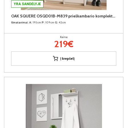
YRA SANDĖLYJE
OAK SQUERE OSQD01B-M839 prieškambario komplektas
Išmatavimai:
A:
195cm
P:
109cm
G:
42cm
Kaina:
219€
Į krepšelį