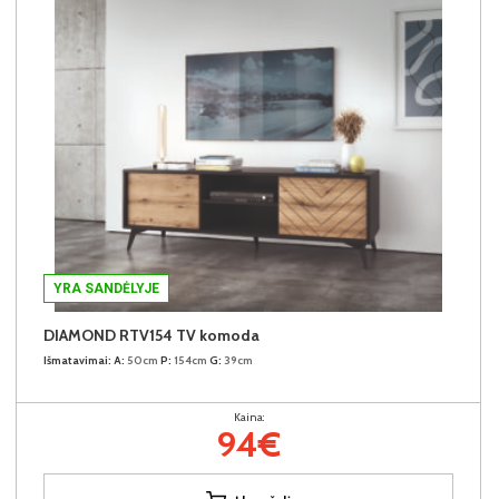
YRA SANDĖLYJE
DIAMOND RTV154 TV komoda
Išmatavimai:
A:
50cm
P:
154cm
G:
39cm
Kaina:
94€