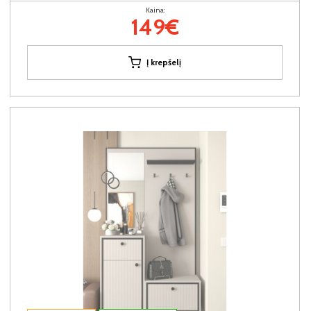
Kaina:
149€
Į krepšelį