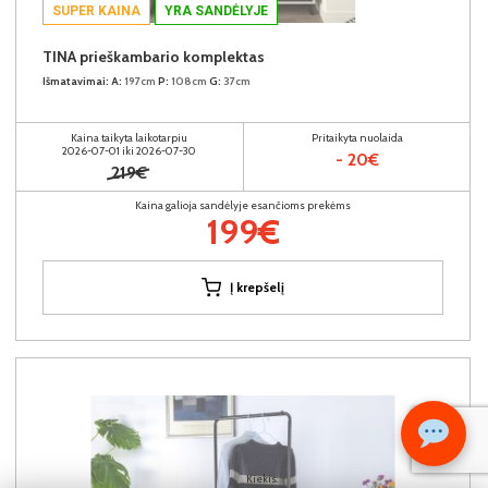
SUPER KAINA
YRA SANDĖLYJE
TINA prieškambario komplektas
Išmatavimai:
A:
197cm
P:
108cm
G:
37cm
Kaina taikyta laikotarpiu
Pritaikyta nuolaida
2026-07-01 iki 2026-07-30
- 20€
219€
Kaina galioja sandėlyje esančioms prekėms
199€
Į krepšelį
Kiekis: