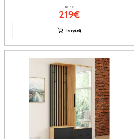
Kaina:
219€
Į krepšelį