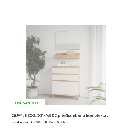
YRA SANDĖLYJE
QUAYLE QXLD01-M802 prieškambario komplektas
Išmatavimai:
A:
200cm
P:
75cm
G:
34cm