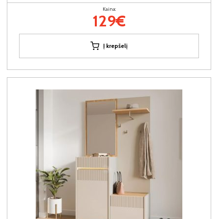
Kaina:
129€
Į krepšelį