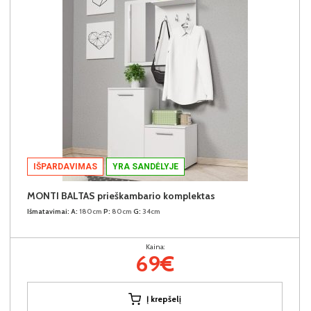
IŠPARDAVIMAS
YRA SANDĖLYJE
MONTI BALTAS prieškambario komplektas
Išmatavimai:
A:
180cm
P:
80cm
G:
34cm
Kaina:
69€
Į krepšelį