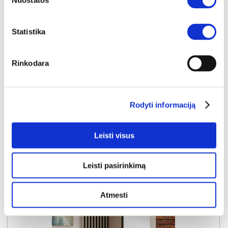
Nuostatos
YRA SANDĖLYJE
Statistika
TORINO-II GARDEROBA prieškambario komplektas (Kairinis)
Išmatavimai:
A:
190cm
P:
100cm
G:
35cm
Rinkodara
Kaina:
239€
Rodyti informaciją
Į krepšelį
Leisti visus
Leisti pasirinkimą
Atmesti