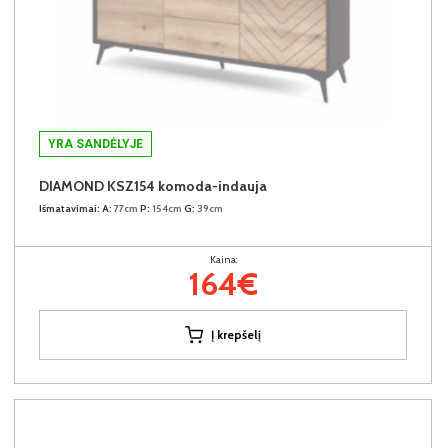
YRA SANDĖLYJE
DIAMOND KSZ154 komoda-indauja
Išmatavimai:
A:
77cm
P:
154cm
G:
39cm
Kaina:
164€
Į krepšelį