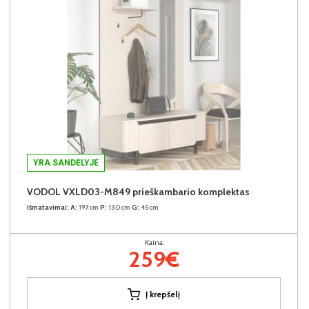
YRA SANDĖLYJE
VODOL VXLD03-M849 prieškambario komplektas
Išmatavimai:
A:
197cm
P:
130cm
G:
45cm
Kaina:
259€
Į krepšelį