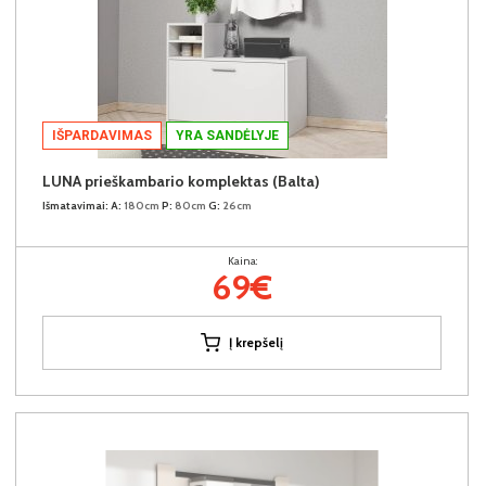
IŠPARDAVIMAS
YRA SANDĖLYJE
LUNA prieškambario komplektas (Balta)
Išmatavimai:
A:
180cm
P:
80cm
G:
26cm
Kaina:
69€
Į krepšelį