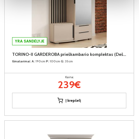
YRA SANDĖLYJE
TORINO-II GARDEROBA prieškambario komplektas (Dešininis)
Išmatavimai:
A:
190cm
P:
100cm
G:
35cm
Kaina:
239€
Į krepšelį