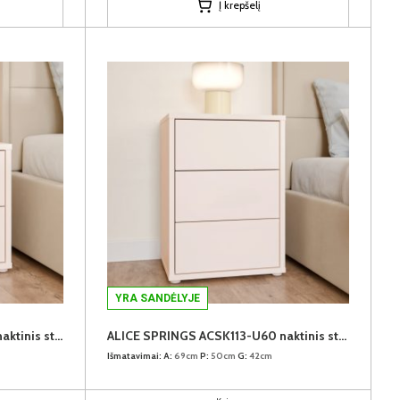
Į krepšelį
YRA SANDĖLYJE
ALICE SPRINGS ACSK011-U60 naktinis staliukas
ALICE SPRINGS ACSK113-U60 naktinis staliukas
Išmatavimai:
A:
69cm
P:
50cm
G:
42cm