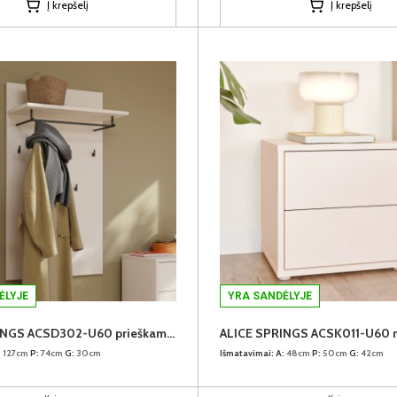
Į krepšelį
Į krepšelį
ĖLYJE
YRA SANDĖLYJE
ALICE SPRINGS ACSD302-U60 prieškambario kabykla
:
127cm
P:
74cm
G:
30cm
Išmatavimai:
A:
48cm
P:
50cm
G:
42cm