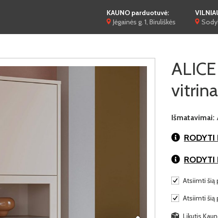
KAUNO parduotuvė:
VILNIA
Jėgainės g. 1, Biruliškės
Sodyb
ALICE
vitrina
Išmatavimai:
RODYTI 
RODYTI
Atsiimti šią 
Atsiimti šią
Likutis Kaun