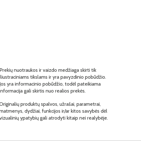
Prekių nuotraukos ir vaizdo medžiaga skirti tik
iliustraciniams tikslams ir yra pavyzdinio pobūdžio.
Jos yra informacinio pobūdžio, todėl pateikiama
informacija gali skirtis nuo realios prekės.
Originalių produktų spalvos, užrašai, parametrai,
matmenys, dydžiai, funkcijos ir/ar kitos savybės dėl
vizualinių ypatybių gali atrodyti kitaip nei realybėje.