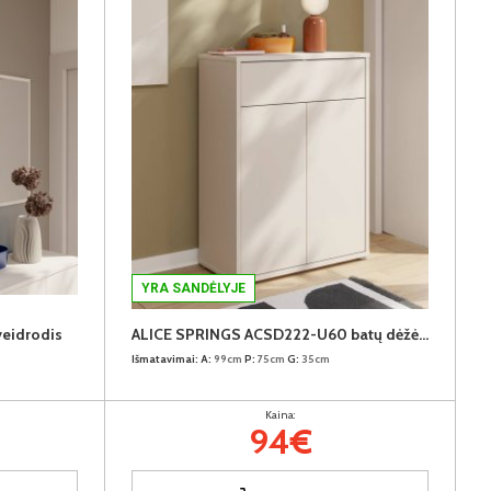
YRA SANDĖLYJE
eidrodis
ALICE SPRINGS ACSD222-U60 batų dėžė-komoda
Išmatavimai:
A:
99cm
P:
75cm
G:
35cm
Kaina:
94€