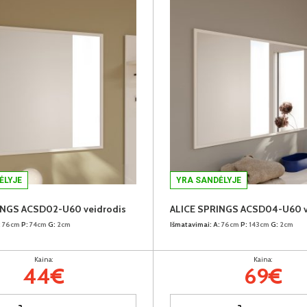
ĖLYJE
YRA SANDĖLYJE
INGS ACSD02-U60 veidrodis
ALICE SPRINGS ACSD04-U60 v
:
76cm
P:
74cm
G:
2cm
Išmatavimai:
A:
76cm
P:
143cm
G:
2cm
Kaina:
Kaina:
44€
69€