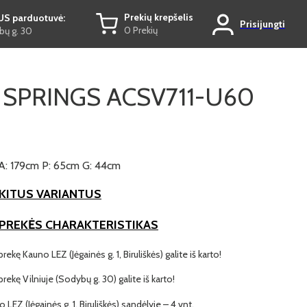
Prekių krepšelis
US parduotuvė:
Prisijungti
0 Prekių
ų g. 30
 SPRINGS ACSV711-U60
A: 179cm P: 65cm G: 44cm
KITUS VARIANTUS
 PREKĖS CHARAKTERISTIKAS
prekę Kauno LEZ (Jėgainės g. 1, Biruliškės) galite iš karto!
 prekę Vilniuje (Sodybų g. 30) galite iš karto!
o LEZ (Jėgainės g. 1, Biruliškės) sandėlyje – 4 vnt.