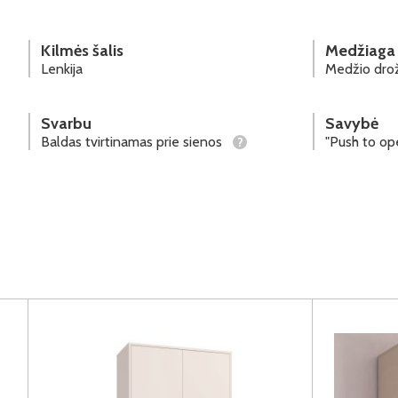
Kilmės šalis
Medžiaga
Lenkija
Medžio drož
Svarbu
Savybė
Baldas tvirtinamas prie sienos
"Push to o
?