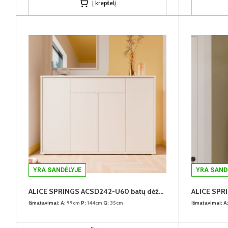
Į krepšelį
YRA SANDĖLYJE
YRA SAND
ALICE SPRINGS ACSD242-U60 batų dėžė-komoda
Išmatavimai:
A:
99cm
P:
144cm
G:
35cm
Išmatavimai:
A