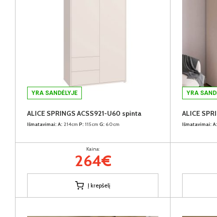
YRA SANDĖLYJE
YRA SAND
ALICE SPRINGS ACSS921-U60 spinta
ALICE SPR
Išmatavimai:
A:
214cm
P:
115cm
G:
60cm
Išmatavimai:
A
Kaina:
264€
Į krepšelį