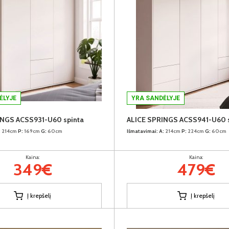
ĖLYJE
YRA SANDĖLYJE
INGS ACSS931-U60 spinta
ALICE SPRINGS ACSS941-U60 s
:
214cm
P:
169cm
G:
60cm
Išmatavimai:
A:
214cm
P:
224cm
G:
60cm
Kaina:
Kaina:
349€
479€
Į krepšelį
Į krepšelį