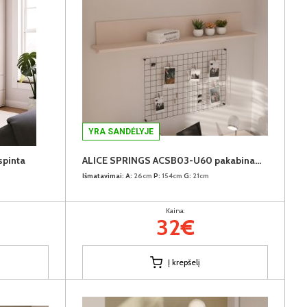
YRA SANDĖLYJE
pinta
ALICE SPRINGS ACSB03-U60 pakabinama lentyna
Išmatavimai:
A:
26cm
P:
154cm
G:
21cm
Kaina:
32€
Į krepšelį