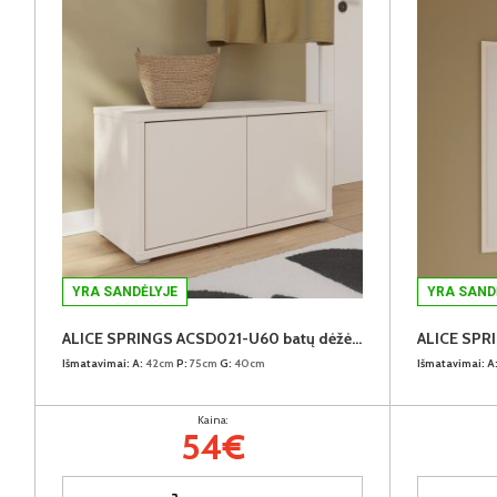
YRA SANDĖLYJE
YRA SAND
ALICE SPRINGS ACSD021-U60 batų dėžė-spintelė
ALICE SPR
Išmatavimai:
A:
42cm
P:
75cm
G:
40cm
Išmatavimai:
A
Kaina:
54€