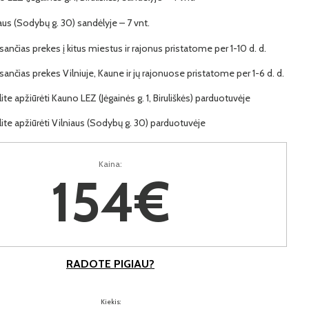
iaus (Sodybų g. 30) sandėlyje – 7 vnt.
ančias prekes į kitus miestus ir rajonus pristatome per 1-10 d. d.
ančias prekes Vilniuje, Kaune ir jų rajonuose pristatome per 1-6 d. d.
lite apžiūrėti Kauno LEZ (Jėgainės g. 1, Biruliškės) parduotuvėje
lite apžiūrėti Vilniaus (Sodybų g. 30) parduotuvėje
Kaina:
154€
RADOTE PIGIAU?
Kiekis: