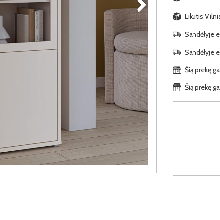
Likutis Viln
Sandėlyje es
Sandėlyje es
Šią prekę ga
Šią prekę ga