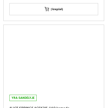
Į krepšelį
YRA SANDĖLYJE
ALICE SPRINGS ACSK215-U60 komoda