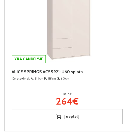
YRA SANDĖLYJE
ALICE SPRINGS ACSS921-U60 spinta
Išmatavimai:
A:
214cm
P:
115cm
G:
60cm
Kaina:
264€
Į krepšelį