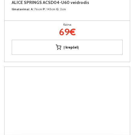
ALICE SPRINGS ACSD04-U60 veidrodis
Išmatavimai:
A:
76cm
P:
143cm
G:
2cm
Kaina:
69€
Į krepšelį