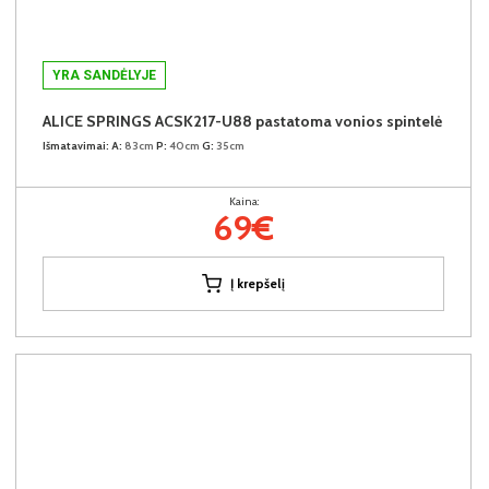
YRA SANDĖLYJE
ALICE SPRINGS ACSK217-U88 pastatoma vonios spintelė
Išmatavimai:
A:
83cm
P:
40cm
G:
35cm
Kaina:
69€
Į krepšelį