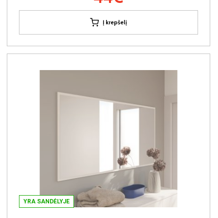
Į krepšelį
YRA SANDĖLYJE