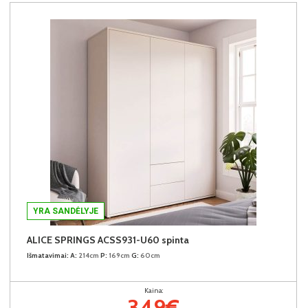
YRA SANDĖLYJE
ALICE SPRINGS ACSS931-U60 spinta
Išmatavimai:
A:
214cm
P:
169cm
G:
60cm
Kaina:
349€