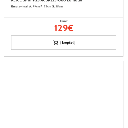
Išmatavimai:
A:
99cm
P:
75cm
G:
35cm
Kaina:
129€
Į krepšelį