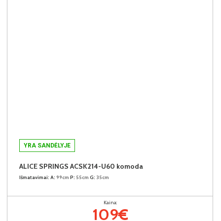
YRA SANDĖLYJE
ALICE SPRINGS ACSK214-U60 komoda
Išmatavimai:
A:
99cm
P:
55cm
G:
35cm
Kaina:
109€