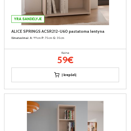
YRA SANDĖLYJE
ALICE SPRINGS ACSR212-U60 pastatoma lentyna
Išmatavimai:
A:
99cm
P:
75cm
G:
35cm
Kaina:
59€
Į krepšelį