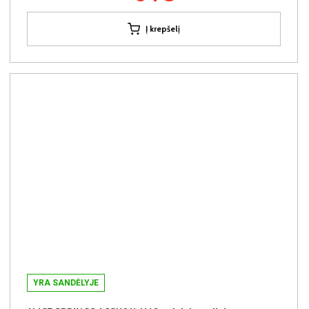
Į krepšelį
YRA SANDĖLYJE