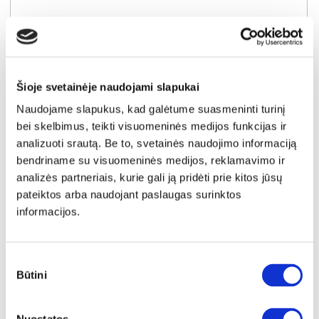
YRA SANDĖLYJE
ALICE SPRINGS ACSD222-U60 batų dėžė-komoda
Šioje svetainėje naudojami slapukai
Išmatavimai:
A:
99cm
P:
75cm
G:
35cm
Naudojame slapukus, kad galėtume suasmeninti turinį
bei skelbimus, teikti visuomeninės medijos funkcijas ir
Kaina:
analizuoti srautą. Be to, svetainės naudojimo informaciją
94€
bendriname su visuomeninės medijos, reklamavimo ir
analizės partneriais, kurie gali ją pridėti prie kitos jūsų
Į krepšelį
pateiktos arba naudojant paslaugas surinktos
informacijos.
Sutikimo
Būtini
pasirinkimas