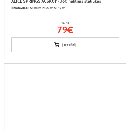
ALICE SPRINGS ACSK011-U60 naktinis staliukas
Išmatavimai:
A:
48cm
P:
50cm
G:
42cm
Kaina:
79€
Į krepšelį