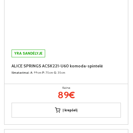
YRA SANDĖLYJE
ALICE SPRINGS ACSK221-U60 komoda-spintelė
Išmatavimai:
A:
99cm
P:
75cm
G:
35cm
Kaina:
89€
Į krepšelį