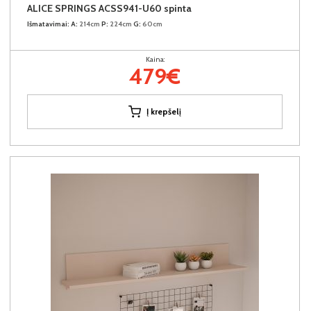
ALICE SPRINGS ACSS941-U60 spinta
Išmatavimai:
A:
214cm
P:
224cm
G:
60cm
Kaina:
479€
Į krepšelį