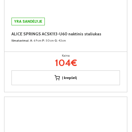
YRA SANDĖLYJE
ALICE SPRINGS ACSK113-U60 naktinis staliukas
Išmatavimai:
A:
69cm
P:
50cm
G:
42cm
Kaina:
104€
Į krepšelį