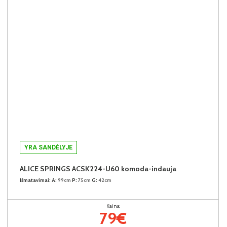
YRA SANDĖLYJE
ALICE SPRINGS ACSK224-U60 komoda-indauja
Išmatavimai:
A:
99cm
P:
75cm
G:
42cm
Kaina:
79€