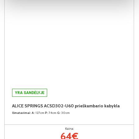
YRA SANDĖLYJE
ALICE SPRINGS ACSD302-U60 prieškambario kabykla
Išmatavimai:
A:
127cm
P:
74cm
G:
30cm
Kaina:
64€