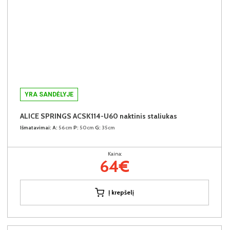
YRA SANDĖLYJE
ALICE SPRINGS ACSK114-U60 naktinis staliukas
Išmatavimai:
A:
56cm
P:
50cm
G:
35cm
Kaina:
64€
Į krepšelį