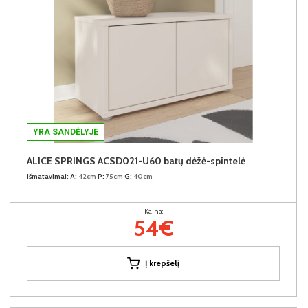
YRA SANDĖLYJE
ALICE SPRINGS ACSD021-U60 batų dėžė-spintelė
Išmatavimai:
A:
42cm
P:
75cm
G:
40cm
Kaina:
54€
Į krepšelį