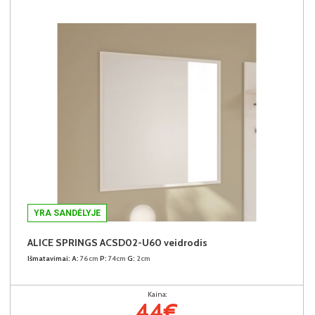
YRA SANDĖLYJE
ALICE SPRINGS ACSD02-U60 veidrodis
Išmatavimai:
A:
76cm
P:
74cm
G:
2cm
Kaina:
44€