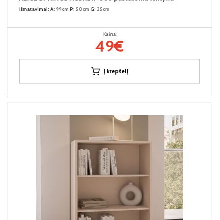
Išmatavimai:
A:
99cm
P:
50cm
G:
35cm
Kaina:
49€
Į krepšelį