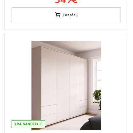
Į krepšelį
YRA SANDĖLYJE