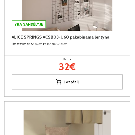
YRA SANDĖLYJE
ALICE SPRINGS ACSB03-U60 pakabinama lentyna
Išmatavimai:
A:
26cm
P:
154cm
G:
21cm
Kaina:
32€
Į krepšelį