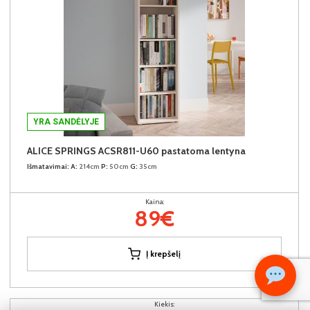
YRA SANDĖLYJE
ALICE SPRINGS ACSR811-U60 pastatoma lentyna
Išmatavimai:
A:
214cm
P:
50cm
G:
35cm
Kaina:
89€
Į krepšelį
Kiekis: