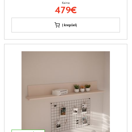
Kaina:
479€
Į krepšelį