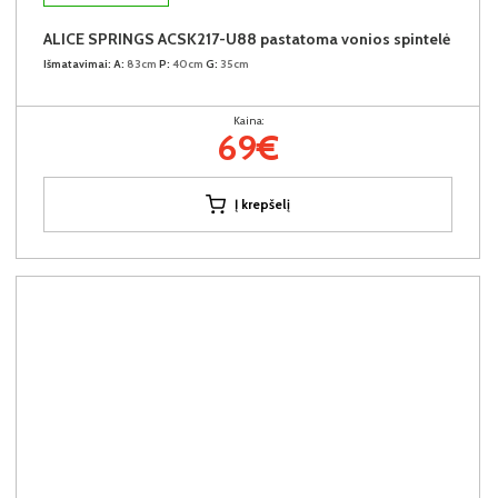
ALICE SPRINGS ACSK217-U88 pastatoma vonios spintelė
Išmatavimai:
A:
83cm
P:
40cm
G:
35cm
Kaina:
69€
Į krepšelį