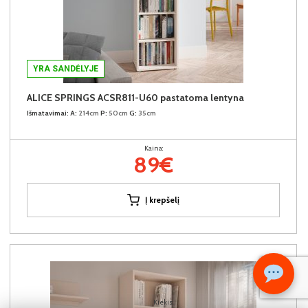
YRA SANDĖLYJE
ALICE SPRINGS ACSR811-U60 pastatoma lentyna
Išmatavimai:
A:
214cm
P:
50cm
G:
35cm
Kaina:
89€
Į krepšelį
Kiekis: