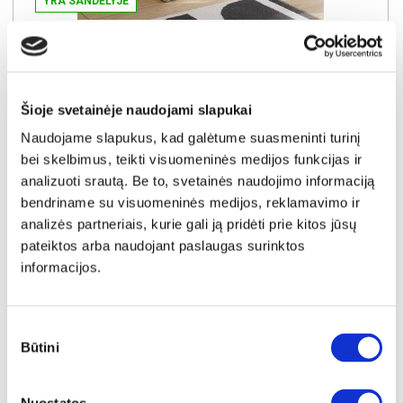
YRA SANDĖLYJE
ALICE SPRINGS ACSD222-U60 batų dėžė-komoda
Išmatavimai:
A:
99cm
P:
75cm
G:
35cm
Kaina:
Šioje svetainėje naudojami slapukai
94€
Naudojame slapukus, kad galėtume suasmeninti turinį
bei skelbimus, teikti visuomeninės medijos funkcijas ir
Į krepšelį
analizuoti srautą. Be to, svetainės naudojimo informaciją
bendriname su visuomeninės medijos, reklamavimo ir
analizės partneriais, kurie gali ją pridėti prie kitos jūsų
pateiktos arba naudojant paslaugas surinktos
informacijos.
Sutikimo
Būtini
pasirinkimas