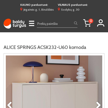
KAUNO parduotuvė:
VILNIAUS parduotuvė:
Jėgainės g. 1, Biruliškės
Sodybų g. 30
0
☰
ALICE SPRINGS ACSK232-U60 komoda