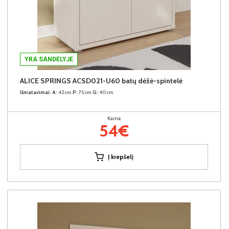
YRA SANDĖLYJE
ALICE SPRINGS ACSD021-U60 batų dėžė-spintelė
Išmatavimai:
A:
42cm
P:
75cm
G:
40cm
Kaina:
54€
Į krepšelį