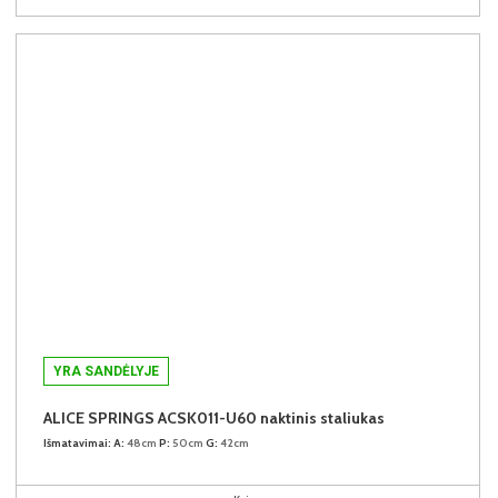
YRA SANDĖLYJE
ALICE SPRINGS ACSK011-U60 naktinis staliukas
Išmatavimai:
A:
48cm
P:
50cm
G:
42cm