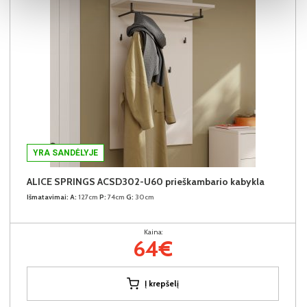
YRA SANDĖLYJE
ALICE SPRINGS ACSD302-U60 prieškambario kabykla
Išmatavimai:
A:
127cm
P:
74cm
G:
30cm
Kaina:
64€
Į krepšelį