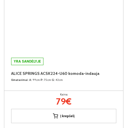
YRA SANDĖLYJE
ALICE SPRINGS ACSK224-U60 komoda-indauja
Išmatavimai:
A:
99cm
P:
75cm
G:
42cm
Kaina:
79€
Į krepšelį