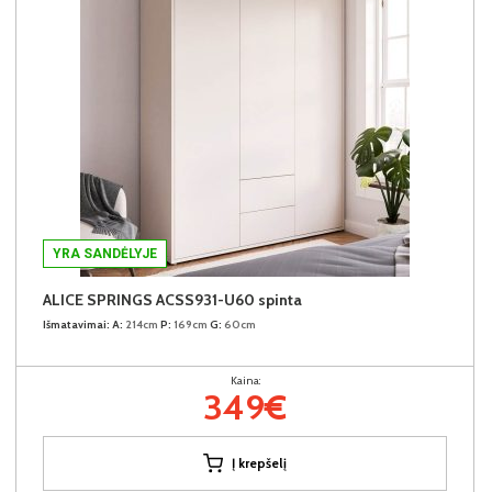
YRA SANDĖLYJE
ALICE SPRINGS ACSS931-U60 spinta
Išmatavimai:
A:
214cm
P:
169cm
G:
60cm
Kaina:
349€
Į krepšelį