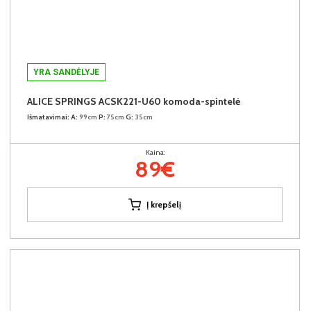
YRA SANDĖLYJE
ALICE SPRINGS ACSK221-U60 komoda-spintelė
Išmatavimai:
A:
99cm
P:
75cm
G:
35cm
Kaina:
89€
Į krepšelį