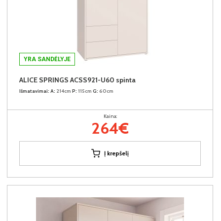
YRA SANDĖLYJE
ALICE SPRINGS ACSS921-U60 spinta
Išmatavimai:
A:
214cm
P:
115cm
G:
60cm
Kaina:
264€
Į krepšelį