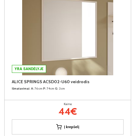
YRA SANDĖLYJE
ALICE SPRINGS ACSD02-U60 veidrodis
Išmatavimai:
A:
76cm
P:
74cm
G:
2cm
Kaina:
44€
Į krepšelį