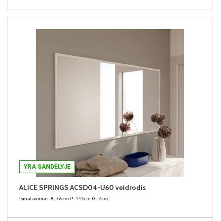
YRA SANDĖLYJE
ALICE SPRINGS ACSD04-U60 veidrodis
Išmatavimai:
A:
76cm
P:
143cm
G:
2cm