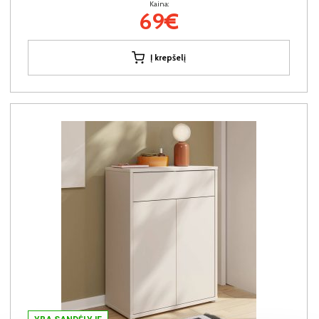
Kaina:
69€
Į krepšelį