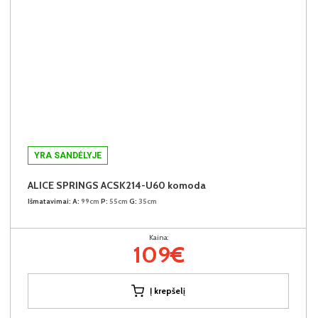
YRA SANDĖLYJE
ALICE SPRINGS ACSK214-U60 komoda
Išmatavimai:
A:
99cm
P:
55cm
G:
35cm
Kaina:
109€
Į krepšelį