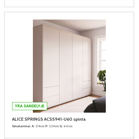
YRA SANDĖLYJE
ALICE SPRINGS ACSS941-U60 spinta
Išmatavimai:
A:
214cm
P:
224cm
G:
60cm