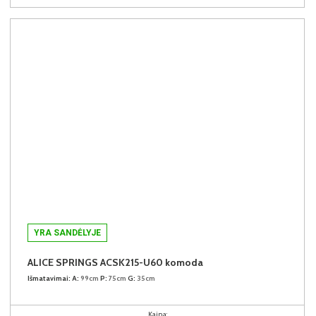
YRA SANDĖLYJE
ALICE SPRINGS ACSK215-U60 komoda
Išmatavimai:
A:
99cm
P:
75cm
G:
35cm
Kaina: