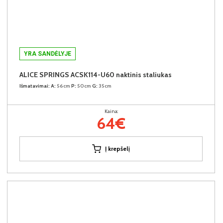
YRA SANDĖLYJE
ALICE SPRINGS ACSK114-U60 naktinis staliukas
Išmatavimai:
A:
56cm
P:
50cm
G:
35cm
Kaina:
64€
Į krepšelį