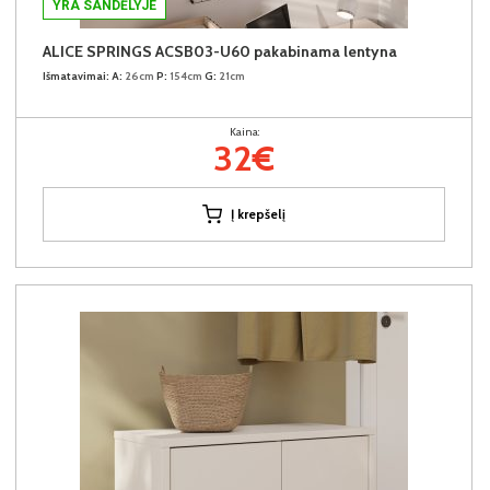
YRA SANDĖLYJE
ALICE SPRINGS ACSB03-U60 pakabinama lentyna
Išmatavimai:
A:
26cm
P:
154cm
G:
21cm
Kaina:
32€
Į krepšelį