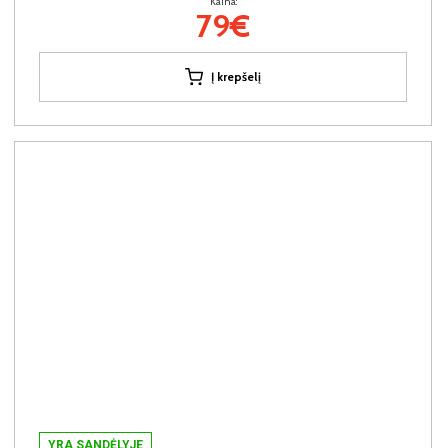
Kaina:
79€
Į krepšelį
YRA SANDĖLYJE