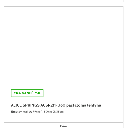
YRA SANDĖLYJE
ALICE SPRINGS ACSR211-U60 pastatoma lentyna
Išmatavimai:
A:
99cm
P:
50cm
G:
35cm
Kaina: