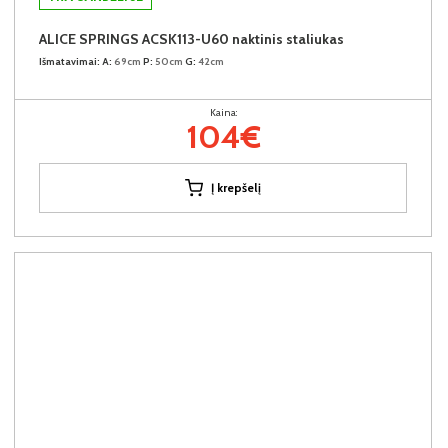
ALICE SPRINGS ACSK113-U60 naktinis staliukas
Išmatavimai:
A:
69cm
P:
50cm
G:
42cm
Kaina:
104€
Į krepšelį