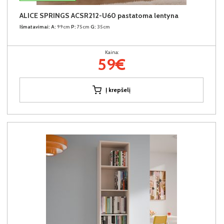
ALICE SPRINGS ACSR212-U60 pastatoma lentyna
Išmatavimai:
A:
99cm
P:
75cm
G:
35cm
Kaina:
59€
Į krepšelį