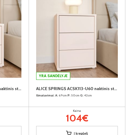
YRA SANDĖLYJE
ALICE SPRINGS ACSK011-U60 naktinis staliukas
ALICE SPRINGS ACSK113-U60 naktinis staliukas
Išmatavimai:
A:
69cm
P:
50cm
G:
42cm
Kaina:
104€
Į krepšelį