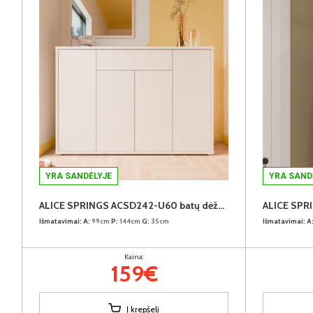
YRA SANDĖLYJE
YRA SAND
ALICE SPRINGS ACSD242-U60 batų dėžė-komoda
Išmatavimai:
A:
99cm
P:
144cm
G:
35cm
Išmatavimai:
A
Kaina:
159€
Į krepšelį