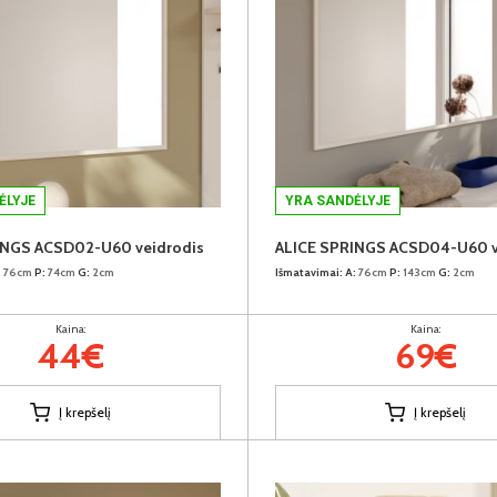
ĖLYJE
YRA SANDĖLYJE
INGS ACSD02-U60 veidrodis
ALICE SPRINGS ACSD04-U60 v
:
76cm
P:
74cm
G:
2cm
Išmatavimai:
A:
76cm
P:
143cm
G:
2cm
Kaina:
Kaina:
44€
69€
Į krepšelį
Į krepšelį