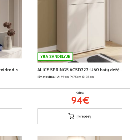
YRA SANDĖLYJE
eidrodis
ALICE SPRINGS ACSD222-U60 batų dėžė-komoda
Išmatavimai:
A:
99cm
P:
75cm
G:
35cm
Kaina:
94€
Į krepšelį