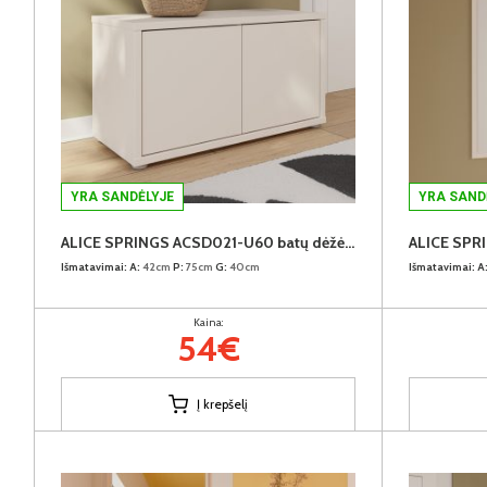
YRA SANDĖLYJE
YRA SAND
ALICE SPRINGS ACSD021-U60 batų dėžė-spintelė
ALICE SPR
Išmatavimai:
A:
42cm
P:
75cm
G:
40cm
Išmatavimai:
A
Kaina:
54€
Į krepšelį