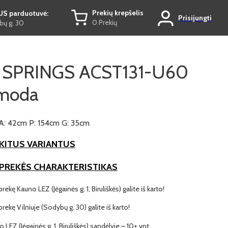
Prekių krepšelis
US parduotuvė:
Prisijungti
0 Prekių
ų g. 30
 SPRINGS ACST131-U60
moda
A: 42cm P: 154cm G: 35cm
KITUS VARIANTUS
 PREKĖS CHARAKTERISTIKAS
prekę Kauno LEZ (Jėgainės g. 1, Biruliškės) galite iš karto!
 prekę Vilniuje (Sodybų g. 30) galite iš karto!
o LEZ (Jėgainės g. 1, Biruliškės) sandėlyje – 10+ vnt.