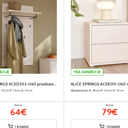
ĖLYJE
YRA SANDĖLYJE
ALICE SPRINGS ACSD302-U60 prieškambario kabykla
:
127cm
P:
74cm
G:
30cm
Išmatavimai:
A:
48cm
P:
50cm
G:
42cm
Kaina:
Kaina:
64€
79€
Į krepšelį
Į krepšelį