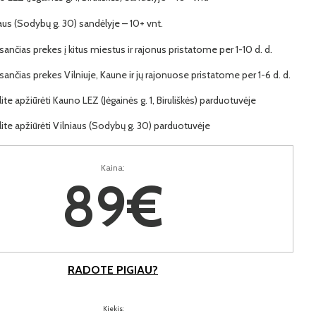
iaus (Sodybų g. 30) sandėlyje – 10+ vnt.
ančias prekes į kitus miestus ir rajonus pristatome per 1-10 d. d.
ančias prekes Vilniuje, Kaune ir jų rajonuose pristatome per 1-6 d. d.
lite apžiūrėti Kauno LEZ (Jėgainės g. 1, Biruliškės) parduotuvėje
lite apžiūrėti Vilniaus (Sodybų g. 30) parduotuvėje
Kaina:
89€
RADOTE PIGIAU?
Kiekis: