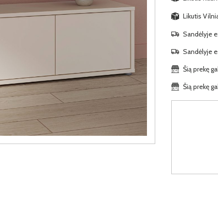
Likutis Viln
Sandėlyje es
Sandėlyje es
Šią prekę ga
Šią prekę ga