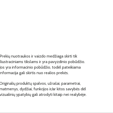
Prekių nuotraukos ir vaizdo medžiaga skirti tik
iliustraciniams tikslams ir yra pavyzdinio pobūdžio.
Jos yra informacinio pobūdžio, todėl pateikiama
informacija gali skirtis nuo realios prekės.
Originalių produktų spalvos, užrašai, parametrai,
matmenys, dydžiai, funkcijos ir/ar kitos savybės dėl
vizualinių ypatybių gali atrodyti kitaip nei realybėje.