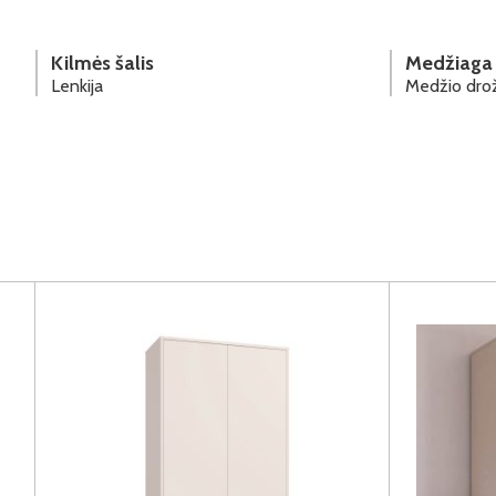
Kilmės šalis
Medžiaga
Lenkija
Medžio drož