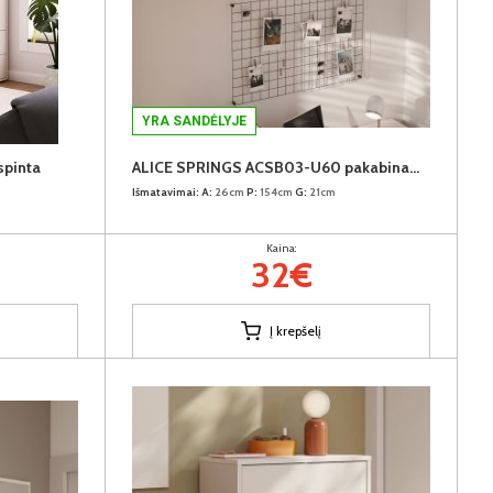
YRA SANDĖLYJE
pinta
ALICE SPRINGS ACSB03-U60 pakabinama lentyna
Išmatavimai:
A:
26cm
P:
154cm
G:
21cm
Kaina:
32€
Į krepšelį