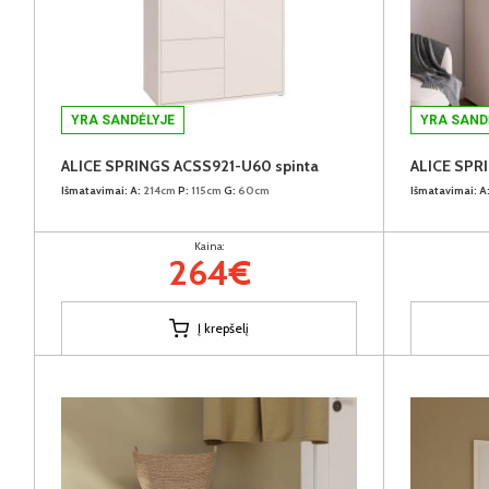
YRA SANDĖLYJE
YRA SAND
ALICE SPRINGS ACSS921-U60 spinta
ALICE SPR
Išmatavimai:
A:
214cm
P:
115cm
G:
60cm
Išmatavimai:
A
Kaina:
264€
Į krepšelį