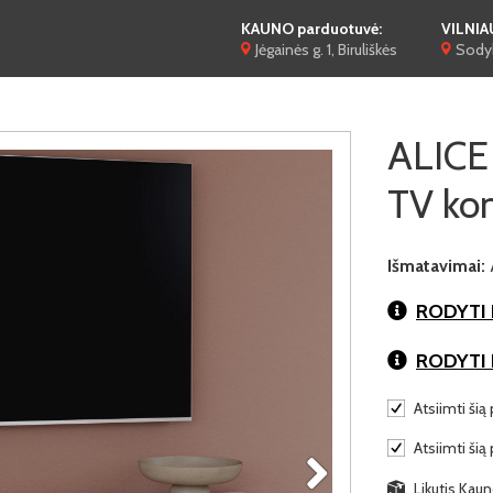
KAUNO parduotuvė:
VILNIA
Jėgainės g. 1, Biruliškės
Sodyb
ALICE
TV ko
Išmatavimai:
RODYTI 
RODYTI
Atsiimti šią 
Atsiimti šią
Likutis Kaun