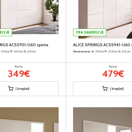
ĖLYJE
YRA SANDĖLYJE
INGS ACSS931-U60 spinta
ALICE SPRINGS ACSS941-U60 s
:
214cm
P:
169cm
G:
60cm
Išmatavimai:
A:
214cm
P:
224cm
G:
60cm
Kaina:
Kaina:
349€
479€
Į krepšelį
Į krepšelį