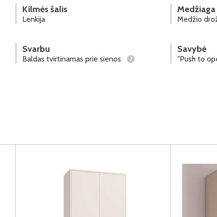
Kilmės šalis
Medžiaga
Lenkija
Medžio drož
Svarbu
Savybė
Baldas tvirtinamas prie sienos
"Push to o
?