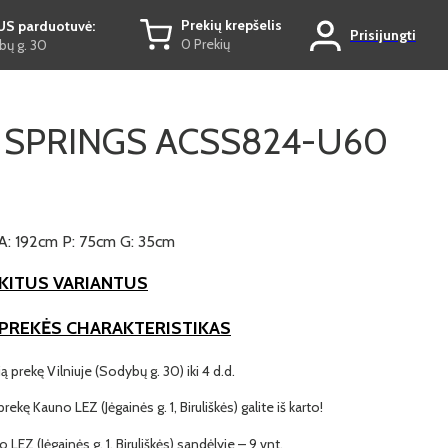
Prekių krepšelis
US parduotuvė:
Prisijungti
0 Prekių
ų g. 30
E SPRINGS ACSS824-U60
A: 192cm P: 75cm G: 35cm
KITUS VARIANTUS
 PREKĖS CHARAKTERISTIKAS
ią prekę Vilniuje (Sodybų g. 30) iki 4 d.d.
prekę Kauno LEZ (Jėgainės g. 1, Biruliškės) galite iš karto!
o LEZ (Jėgainės g. 1, Biruliškės) sandėlyje – 9 vnt.