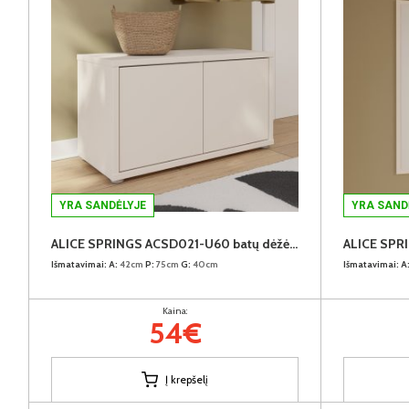
YRA SANDĖLYJE
YRA SAND
ALICE SPRINGS ACSD021-U60 batų dėžė-spintelė
ALICE SPR
Išmatavimai:
A:
42cm
P:
75cm
G:
40cm
Išmatavimai:
A
Kaina:
54€
Į krepšelį