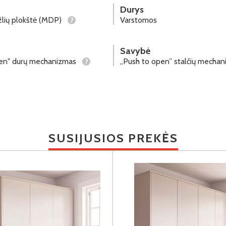
Durys
lių plokštė (MDP)
Varstomos
?
Savybė
pen" durų mechanizmas
„Push to open” stalčių mecha
?
SUSIJUSIOS PREKĖS