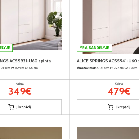
ĖLYJE
YRA SANDĖLYJE
INGS ACSS931-U60 spinta
ALICE SPRINGS ACSS941-U60 s
:
214cm
P:
169cm
G:
60cm
Išmatavimai:
A:
214cm
P:
224cm
G:
60cm
Kaina:
Kaina:
349€
479€
Į krepšelį
Į krepšelį