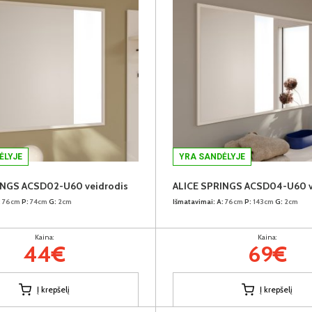
ĖLYJE
YRA SANDĖLYJE
INGS ACSD02-U60 veidrodis
ALICE SPRINGS ACSD04-U60 v
:
76cm
P:
74cm
G:
2cm
Išmatavimai:
A:
76cm
P:
143cm
G:
2cm
Kaina:
Kaina:
44€
69€
Į krepšelį
Į krepšelį