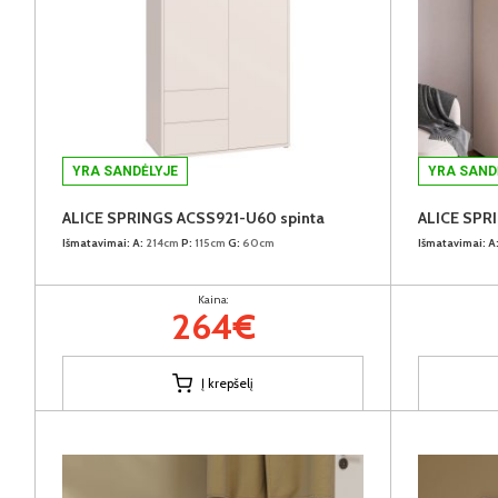
YRA SANDĖLYJE
YRA SAND
ALICE SPRINGS ACSS921-U60 spinta
ALICE SPR
Išmatavimai:
A:
214cm
P:
115cm
G:
60cm
Išmatavimai:
A
Kaina:
264€
Į krepšelį