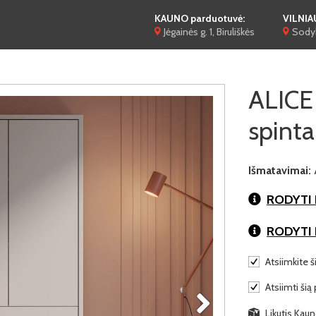
KAUNO parduotuvė:
VILNIA
Jėgainės g. 1, Biruliškės
Sodyb
ALIC
spinta
Išmatavimai:
RODYTI 
RODYTI
Atsiimkite š
Atsiimti šią 
Likutis Kaun