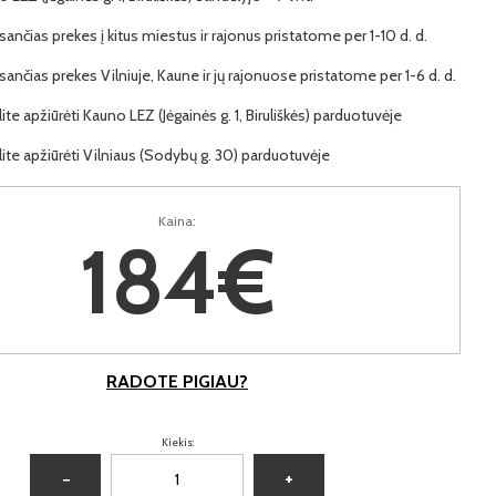
ančias prekes į kitus miestus ir rajonus pristatome per 1-10 d. d.
ančias prekes Vilniuje, Kaune ir jų rajonuose pristatome per 1-6 d. d.
lite apžiūrėti Kauno LEZ (Jėgainės g. 1, Biruliškės) parduotuvėje
lite apžiūrėti Vilniaus (Sodybų g. 30) parduotuvėje
Kaina:
184€
RADOTE PIGIAU?
Kiekis:
−
+