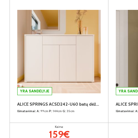
YRA SANDĖLYJE
YRA SAND
ALICE SPRINGS ACSD242-U60 batų dėžė-komoda
Išmatavimai:
A:
99cm
P:
144cm
G:
35cm
Išmatavimai:
A
Kaina:
159€