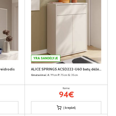
YRA SANDĖLYJE
eidrodis
ALICE SPRINGS ACSD222-U60 batų dėžė-komoda
Išmatavimai:
A:
99cm
P:
75cm
G:
35cm
Kaina:
94€
Į krepšelį