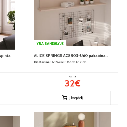
YRA SANDĖLYJE
pinta
ALICE SPRINGS ACSB03-U60 pakabinama lentyna
Išmatavimai:
A:
26cm
P:
154cm
G:
21cm
Kaina:
32€
Į krepšelį