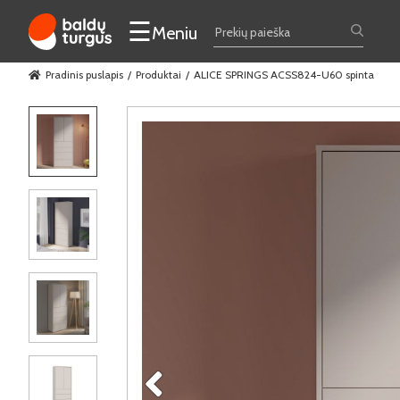
☰
Meniu
Pradinis puslapis
Produktai
ALICE SPRINGS ACSS824-U60 spinta