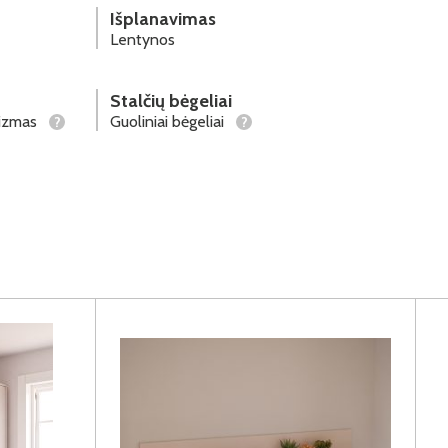
Išplanavimas
Lentynos
Stalčių bėgeliai
nizmas
Guoliniai bėgeliai
?
?