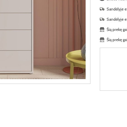
Sandėlyje es
Sandėlyje es
Šią prekę ga
Šią prekę ga