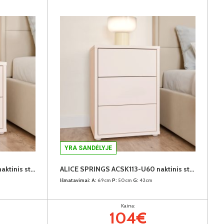
YRA SANDĖLYJE
ALICE SPRINGS ACSK011-U60 naktinis staliukas
ALICE SPRINGS ACSK113-U60 naktinis staliukas
Išmatavimai:
A:
69cm
P:
50cm
G:
42cm
Kaina:
104€