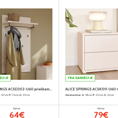
ĖLYJE
YRA SANDĖLYJE
ALICE SPRINGS ACSD302-U60 prieškambario kabykla
:
127cm
P:
74cm
G:
30cm
Išmatavimai:
A:
48cm
P:
50cm
G:
42cm
Kaina:
Kaina:
64€
79€