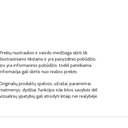
Prekių nuotraukos ir vaizdo medžiaga skirti tik
iliustraciniams tikslams ir yra pavyzdinio pobūdžio.
Jos yra informacinio pobūdžio, todėl pateikiama
informacija gali skirtis nuo realios prekės.
Originalių produktų spalvos, užrašai, parametrai,
matmenys, dydžiai, funkcijos ir/ar kitos savybės dėl
vizualinių ypatybių gali atrodyti kitaip nei realybėje.