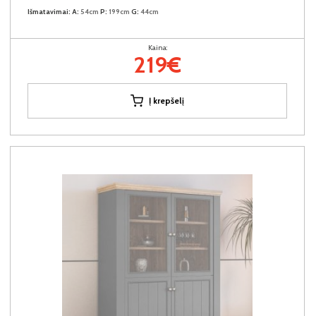
Išmatavimai:
A:
54cm
P:
199cm
G:
44cm
Kaina:
219€
Į krepšelį