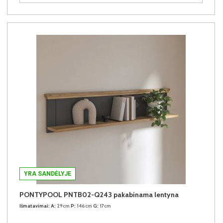
YRA SANDĖLYJE
PONTYPOOL PNTB02-Q243 pakabinama lentyna
Išmatavimai:
A:
29cm
P:
146cm
G:
17cm