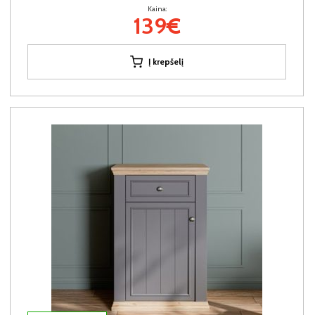
Kaina:
139€
Į krepšelį