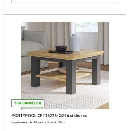
YRA SANDĖLYJE
PONTYPOOL CFTT5226-Q246 staliukas
Išmatavimai:
A:
43cm
P:
70cm
G:
70cm