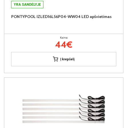
YRA SANDĖLYJE
PONTYPOOL IZLED16L56P04-WW04 LED apšvietimas
Kaina:
44€
Į krepšelį