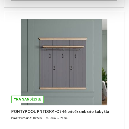
YRA SANDĖLYJE
PONTYPOOL PNTD301-Q246 prieškambario kabykla
Išmatavimai:
A:
109cm
P:
100cm
G:
29cm