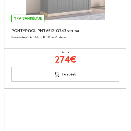
YRA SANDĖLYJE
PONTYPOOL PNTV512-Q243 vitrina
Išmatavimai:
A:
156cm
P:
119cm
G:
44cm
Kaina:
274€
Į krepšelį