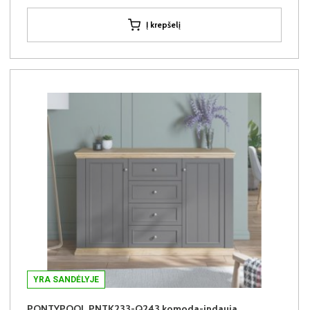
Į krepšelį
YRA SANDĖLYJE
PONTYPOOL PNTK233-Q243 komoda-indauja