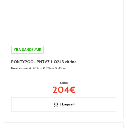
YRA SANDĖLYJE
PONTYPOOL PNTV711-Q243 vitrina
Išmatavimai:
A:
202cm
P:
70cm
G:
43cm
Kaina:
204€
Į krepšelį