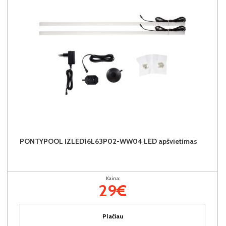
PONTYPOOL IZLED16L63P02-WW04 LED apšvietimas
Kaina:
29€
Plačiau