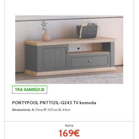
YRA SANDĖLYJE
PONTYPOOL PNTT121L-Q243 TV komoda
Išmatavimai:
A:
54cm
P:
150cm
G:
44cm
Kaina:
169€