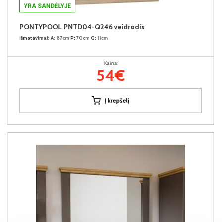
YRA SANDĖLYJE
PONTYPOOL PNTD04-Q246 veidrodis
Išmatavimai:
A:
87cm
P:
70cm
G:
11cm
Kaina:
54€
Į krepšelį