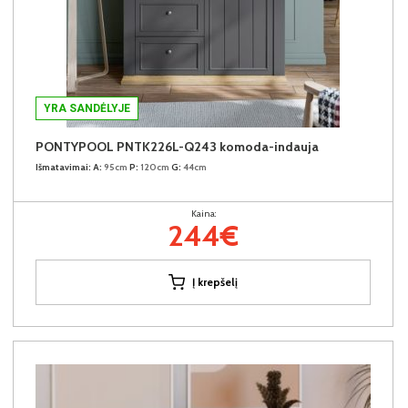
YRA SANDĖLYJE
PONTYPOOL PNTK226L-Q243 komoda-indauja
Išmatavimai:
A:
95cm
P:
120cm
G:
44cm
Kaina:
244€
Į krepšelį