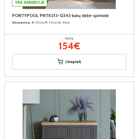
YRA SANDĖLYJE
PONTYPOOL PNTK213-Q243 batų dėžė-spintelė
Išmatavimai:
A:
101cm
P:
70cm
G:
44cm
Kaina:
154€
Į krepšelį