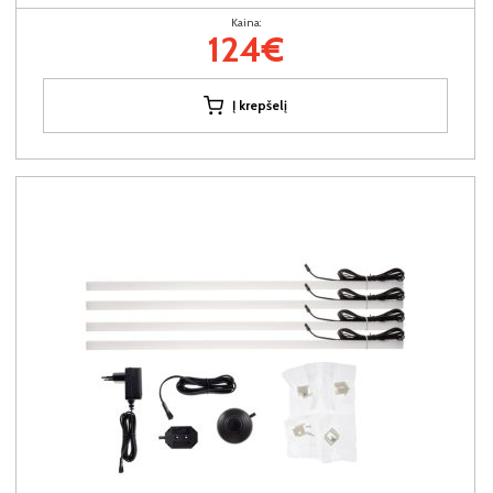
Kaina:
124€
Į krepšelį