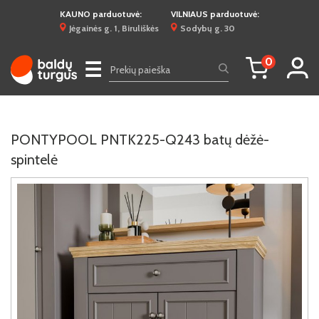
KAUNO parduotuvė:
VILNIAUS parduotuvė:
Jėgainės g. 1, Biruliškės
Sodybų g. 30
0
☰
PONTYPOOL PNTK225-Q243 batų dėžė-
spintelė