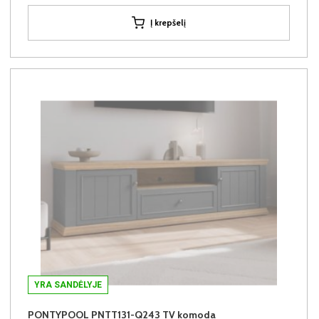
Į krepšelį
YRA SANDĖLYJE
PONTYPOOL PNTT131-Q243 TV komoda