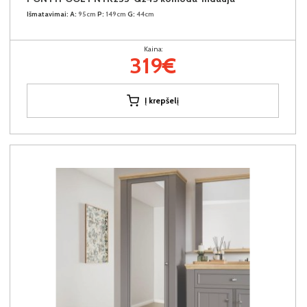
Išmatavimai:
A:
95cm
P:
149cm
G:
44cm
Kaina:
319€
Į krepšelį