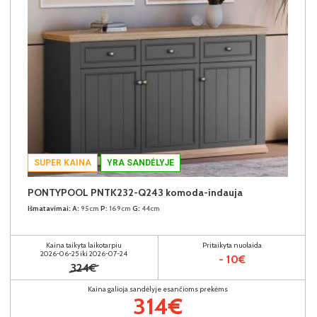
SUPER KAINA
YRA SANDĖLYJE
PONTYPOOL PNTK232-Q243 komoda-indauja
Išmatavimai:
A:
95cm
P:
169cm
G:
44cm
Kaina taikyta laikotarpiu
Pritaikyta nuolaida
2026-06-25 iki 2026-07-24
- 10€
324€
Kaina galioja sandėlyje esančioms prekėms
314€