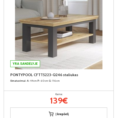
YRA SANDĖLYJE
PONTYPOOL CFTT5223-Q246 staliukas
Išmatavimai:
A:
44cm
P:
60cm
G:
116cm
Kaina:
139€
Į krepšelį