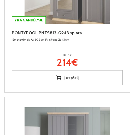
YRA SANDĖLYJE
PONTYPOOL PNTS812-Q243 spinta
Išmatavimai:
A:
202cm
P:
69cm
G:
43cm
Kaina:
214€
Į krepšelį