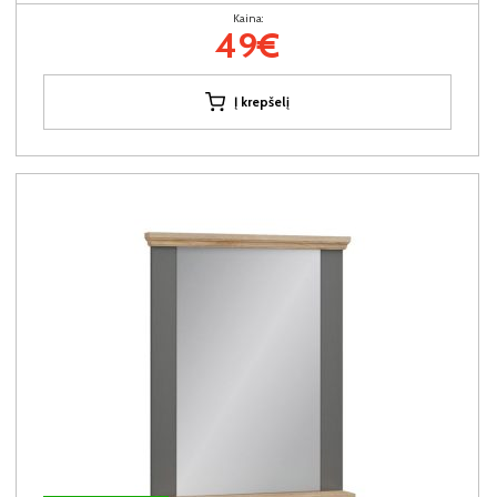
Kaina:
49€
Į krepšelį