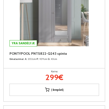
YRA SANDĖLYJE
PONTYPOOL PNTS822-Q243 spinta
Išmatavimai:
A:
202cm
P:
109cm
G:
43cm
Kaina:
299€
Į krepšelį