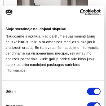
Šioje svetainėje naudojami slapukai
YRA SANDĖLYJE
Naudojame slapukus, kad galėtume suasmeninti turinį
PONTYPOOL PNTD05-Q246 veidrodis
bei skelbimus, teikti visuomeninės medijos funkcijas ir
Išmatavimai:
A:
87cm
P:
99cm
G:
11cm
analizuoti srautą. Be to, svetainės naudojimo informaciją
bendriname su visuomeninės medijos, reklamavimo ir
Kaina:
analizės partneriais, kurie gali ją pridėti prie kitos jūsų
64€
pateiktos arba naudojant paslaugas surinktos
informacijos.
Į krepšelį
Sutikimo
Būtini
pasirinkimas