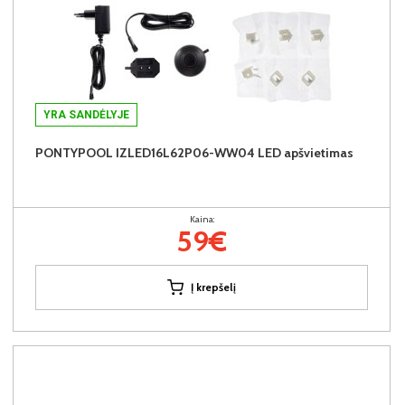
YRA SANDĖLYJE
PONTYPOOL IZLED16L62P06-WW04 LED apšvietimas
Kaina:
59€
Į krepšelį