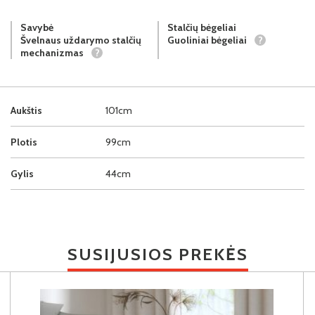
Savybė
Stalčių bėgeliai
Švelnaus uždarymo stalčių
Guoliniai bėgeliai
?
mechanizmas
?
Aukštis
101cm
Plotis
99cm
Gylis
44cm
SUSIJUSIOS PREKĖS