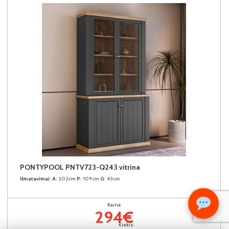
PONTYPOOL PNTV723-Q243 vitrina
Išmatavimai:
A:
202cm
P:
109cm
G:
43cm
Kaina:
294€
Kiekis: