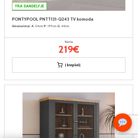
YRA SANDĖLYJE
PONTYPOOL PNTT131-Q243 TV komoda
Išmatavimai:
A:
54cm
P:
199cm
G:
44cm
Kaina:
219€
Į krepšelį
Kiekis: