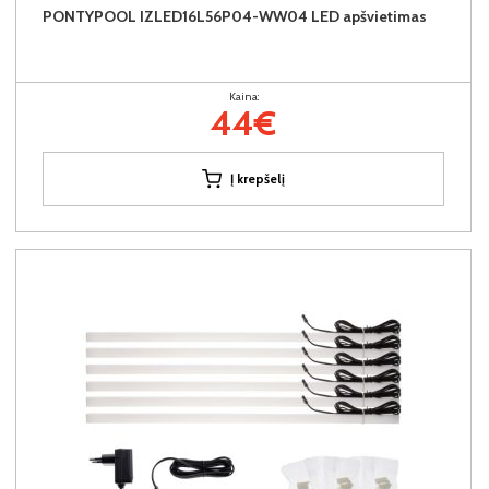
PONTYPOOL IZLED16L56P04-WW04 LED apšvietimas
Kaina:
44€
Į krepšelį