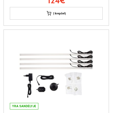
124€
Į krepšelį
YRA SANDĖLYJE