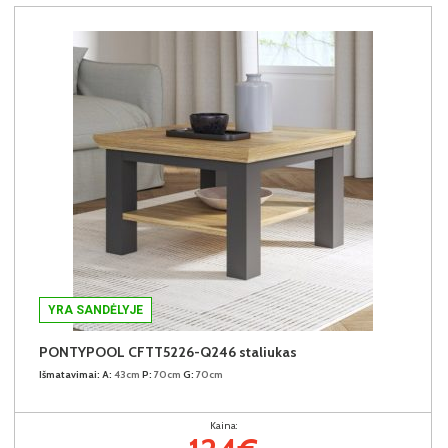
YRA SANDĖLYJE
PONTYPOOL CFTT5226-Q246 staliukas
Išmatavimai:
A:
43cm
P:
70cm
G:
70cm
Kaina: