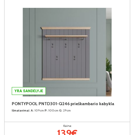
YRA SANDĖLYJE
PONTYPOOL PNTD301-Q246 prieškambario kabykla
Išmatavimai:
A:
109cm
P:
100cm
G:
29cm
Kaina:
139€