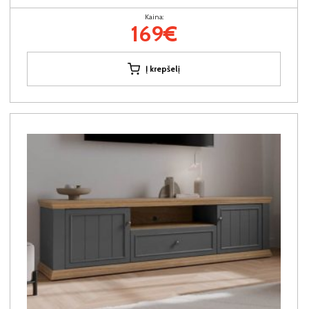
Kaina:
169€
Į krepšelį