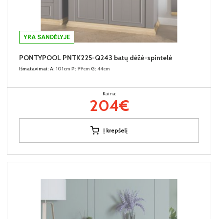
YRA SANDĖLYJE
PONTYPOOL PNTK225-Q243 batų dėžė-spintelė
Išmatavimai:
A:
101cm
P:
99cm
G:
44cm
Kaina:
204€
Į krepšelį