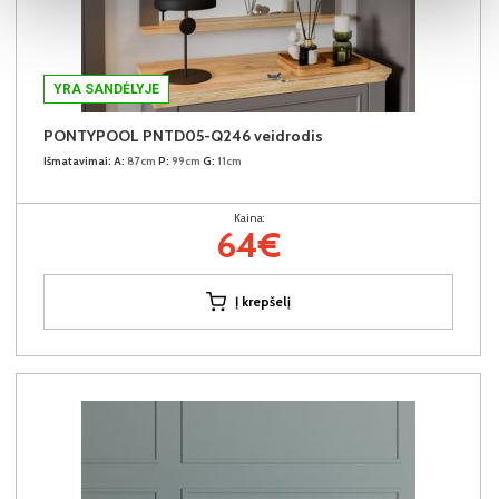
YRA SANDĖLYJE
PONTYPOOL PNTD05-Q246 veidrodis
Išmatavimai:
A:
87cm
P:
99cm
G:
11cm
Kaina:
64€
Į krepšelį