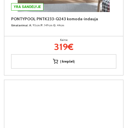
YRA SANDĖLYJE
PONTYPOOL PNTK233-Q243 komoda-indauja
Išmatavimai:
A:
95cm
P:
149cm
G:
44cm
Kaina:
319€
Į krepšelį