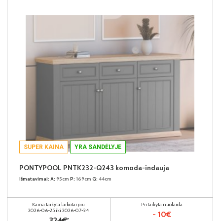
SUPER KAINA
YRA SANDĖLYJE
PONTYPOOL PNTK232-Q243 komoda-indauja
Išmatavimai:
A:
95cm
P:
169cm
G:
44cm
Kaina taikyta laikotarpiu
Pritaikyta nuolaida
2026-06-25 iki 2026-07-24
- 10€
324€