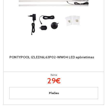
PONTYPOOL IZLED16L63P02-WW04 LED apšvietimas
Kaina:
29€
Plačiau