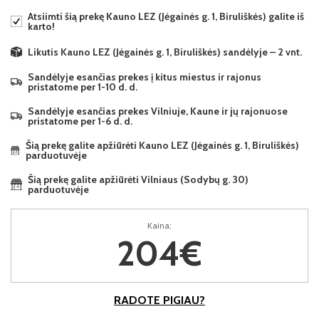
Atsiimti šią prekę Kauno LEZ (Jėgainės g. 1, Biruliškės) galite iš
karto!
Likutis Kauno LEZ (Jėgainės g. 1, Biruliškės) sandėlyje – 2 vnt.
Sandėlyje esančias prekes į kitus miestus ir rajonus
pristatome per 1-10 d. d.
Sandėlyje esančias prekes Vilniuje, Kaune ir jų rajonuose
pristatome per 1-6 d. d.
Šią prekę galite apžiūrėti Kauno LEZ (Jėgainės g. 1, Biruliškės)
parduotuvėje
Šią prekę galite apžiūrėti Vilniaus (Sodybų g. 30)
parduotuvėje
Kaina:
204€
RADOTE PIGIAU?