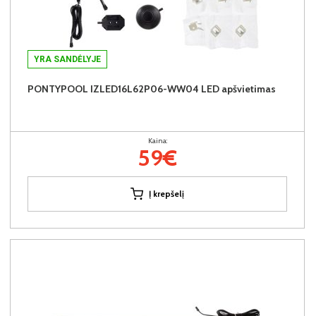
YRA SANDĖLYJE
PONTYPOOL IZLED16L62P06-WW04 LED apšvietimas
Kaina:
59€
Į krepšelį