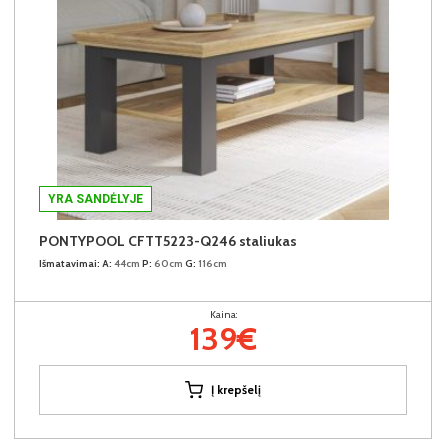
YRA SANDĖLYJE
PONTYPOOL CFTT5223-Q246 staliukas
Išmatavimai:
A:
44cm
P:
60cm
G:
116cm
Kaina:
139€
Į krepšelį