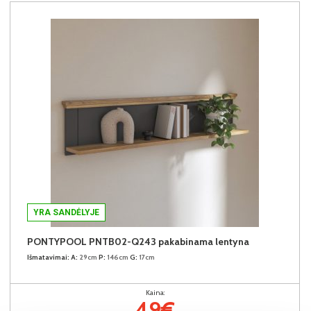
YRA SANDĖLYJE
PONTYPOOL PNTB02-Q243 pakabinama lentyna
Išmatavimai:
A:
29cm
P:
146cm
G:
17cm
Kaina:
49€