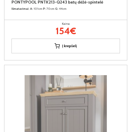
PONTYPOOL PNTK213-Q243 batų dėžė-spintelė
Išmatavimai:
A:
101cm
P:
70cm
G:
44cm
Kaina:
154€
Į krepšelį