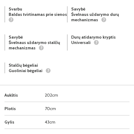
Svarbu
Savybė
Baldas tvirtinamas prie sienos
Švelnaus uždarymo durų
?
mechanizmas
?
Savybė
Durų atidarymo kryptis
Švelnaus uždarymo stalčių
Universali
?
mechanizmas
?
Stalčių bėgeliai
Guoliniai bėgeliai
?
Aukštis
202cm
Plotis
70cm
Gylis
43cm