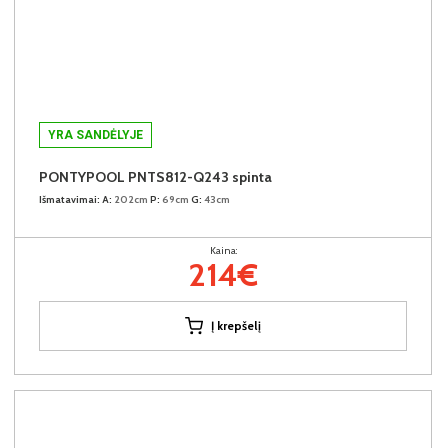
YRA SANDĖLYJE
PONTYPOOL PNTS812-Q243 spinta
Išmatavimai:
A:
202cm
P:
69cm
G:
43cm
Kaina:
214€
Į krepšelį