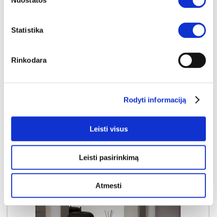
Nuostatos
PONTYPOOL PNTD04-Q246 veidrodis
Išmatavimai:
A:
87cm
P:
70cm
G:
11cm
Statistika
Kaina:
54€
Rinkodara
Į krepšelį
Rodyti informaciją
Leisti visus
Leisti pasirinkimą
Atmesti