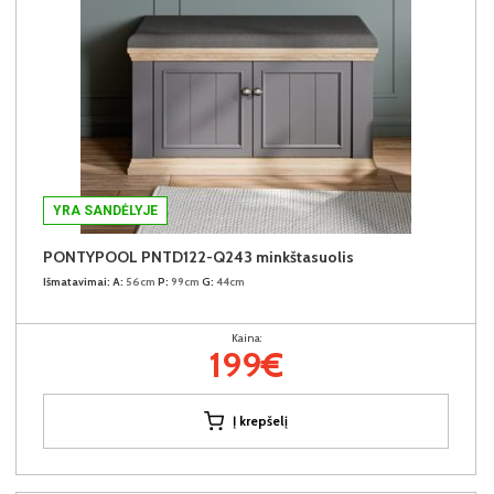
YRA SANDĖLYJE
PONTYPOOL PNTD122-Q243 minkštasuolis
Išmatavimai:
A:
56cm
P:
99cm
G:
44cm
Kaina:
199€
Į krepšelį