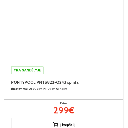
YRA SANDĖLYJE
PONTYPOOL PNTS822-Q243 spinta
Išmatavimai:
A:
202cm
P:
109cm
G:
43cm
Kaina:
299€
Į krepšelį