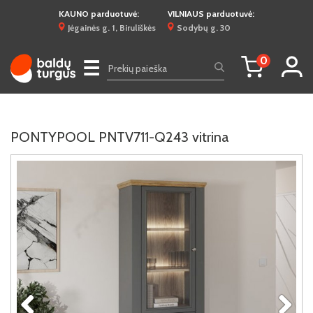
KAUNO parduotuvė:
VILNIAUS parduotuvė:
Jėgainės g. 1, Biruliškės
Sodybų g. 30
0
☰
PONTYPOOL PNTV711-Q243 vitrina