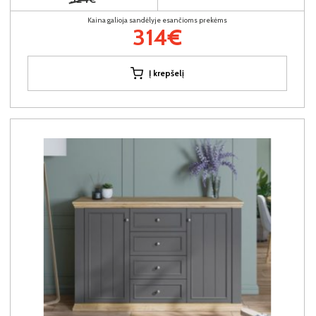
Kaina galioja sandėlyje esančioms prekėms
314€
Į krepšelį