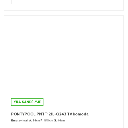
YRA SANDĖLYJE
PONTYPOOL PNTT121L-Q243 TV komoda
Išmatavimai:
A:
54cm
P:
150cm
G:
44cm