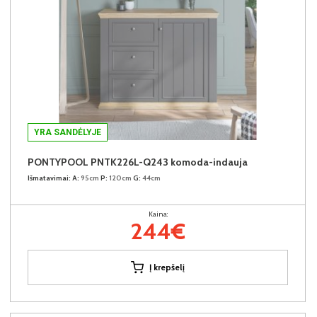
YRA SANDĖLYJE
PONTYPOOL PNTK226L-Q243 komoda-indauja
Išmatavimai:
A:
95cm
P:
120cm
G:
44cm
Kaina:
244€
Į krepšelį