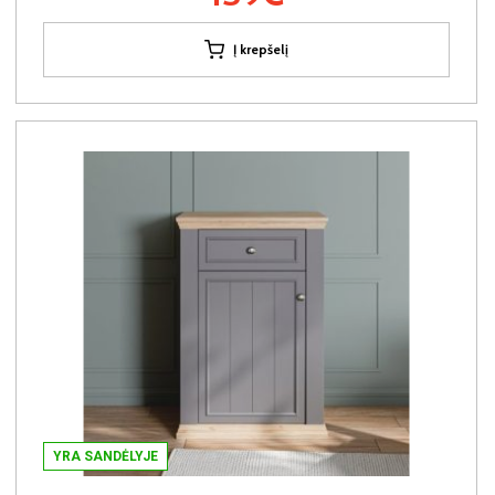
Į krepšelį
YRA SANDĖLYJE