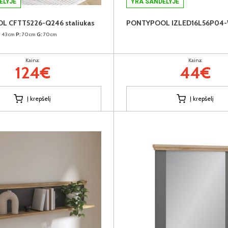
ĖLYJE
YRA SANDĖLYJE
 CFTT5226-Q246 staliukas
:
43cm
P:
70cm
G:
70cm
Kaina:
Kaina:
124€
44€
Į krepšelį
Į krepšelį