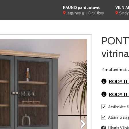
KAUNO parduotuvė:
VILNIA
Jėgainės g. 1, Biruliškės
Sodyb
PONT
vitrina
Išmatavimai:
RODYTI 
RODYTI
Atsiimkite ši
Atsiimti šią
Likutis Viln