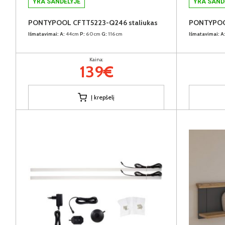
YRA SANDĖLYJE
YRA SAND
PONTYPOOL CFTT5223-Q246 staliukas
PONTYPOOL
Išmatavimai:
A:
44cm
P:
60cm
G:
116cm
Išmatavimai:
A
Kaina:
139€
Į krepšelį