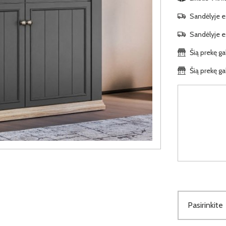
Sandėlyje es
Sandėlyje es
Šią prekę ga
Šią prekę ga
Pasirinkite