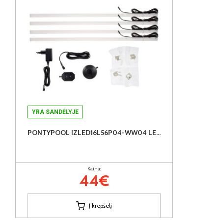
YRA SANDĖLYJE
PONTYPOOL IZLED16L56P04-WW04 LED apšvietimas
Kaina:
44€
Į krepšelį