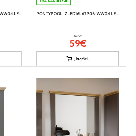
YRA SANDĖLYJE
PONTYPOOL IZLED16L56P04-WW04 LED apšvietimas
PONTYPOOL IZLED16L62P06-WW04 LED apšvietimas
Kaina:
59€
Į krepšelį