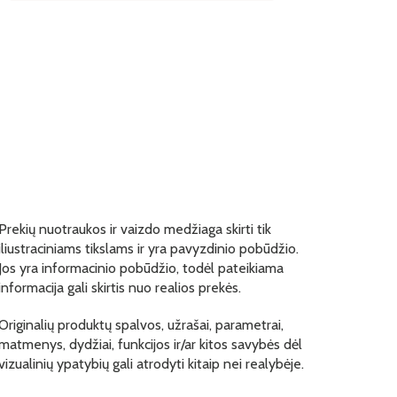
Prekių nuotraukos ir vaizdo medžiaga skirti tik
iliustraciniams tikslams ir yra pavyzdinio pobūdžio.
Jos yra informacinio pobūdžio, todėl pateikiama
informacija gali skirtis nuo realios prekės.
Originalių produktų spalvos, užrašai, parametrai,
matmenys, dydžiai, funkcijos ir/ar kitos savybės dėl
vizualinių ypatybių gali atrodyti kitaip nei realybėje.