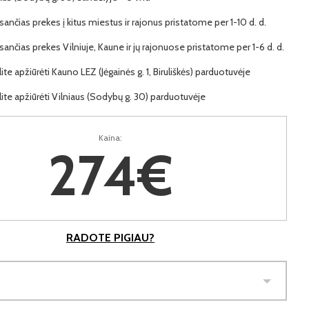
ančias prekes į kitus miestus ir rajonus pristatome per 1-10 d. d.
ančias prekes Vilniuje, Kaune ir jų rajonuose pristatome per 1-6 d. d.
lite apžiūrėti Kauno LEZ (Jėgainės g. 1, Biruliškės) parduotuvėje
lite apžiūrėti Vilniaus (Sodybų g. 30) parduotuvėje
Kaina:
274€
RADOTE PIGIAU?