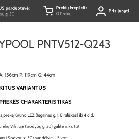
Prekių krepšelis
US parduotuvė:
Prisijungti
0 Prekių
ų g. 30
YPOOL PNTV512-Q243
A: 156cm P: 119cm G: 44cm
KITUS VARIANTUS
 PREKĖS CHARAKTERISTIKAS
ą prekę Kauno LEZ (Jėgainės g. 1, Biruliškės) iki 4 d.d.
 prekę Vilniuje (Sodybų g. 30) galite iš karto!
iaus (Sodybų g. 30) sandėlyje – 5 vnt.