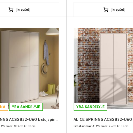
Į krepšelį
Į krepšelį
INA
YRA SANDĖLYJE
YRA SANDĖLYJE
ALICE SPRINGS ACSS832-U60 batų spinta
:
192cm
P:
109cm
G:
35cm
Išmatavimai:
A:
192cm
P:
75cm
G:
35cm