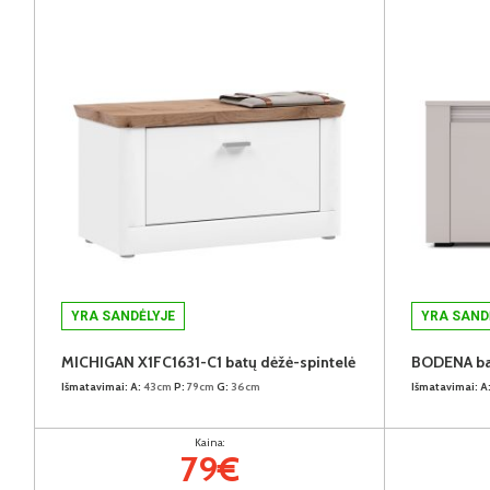
YRA SANDĖLYJE
YRA SAND
MICHIGAN X1FC1631-C1 batų dėžė-spintelė
BODENA bat
Išmatavimai:
A:
43cm
P:
79cm
G:
36cm
Išmatavimai:
A
Kaina:
79€