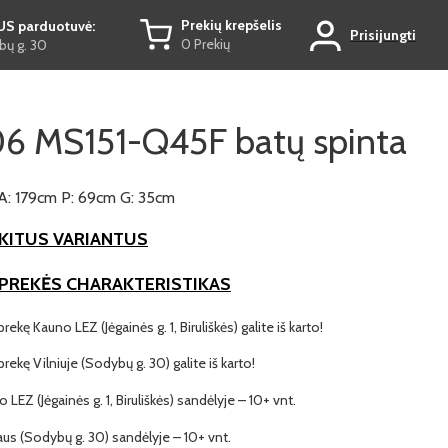
Prekių krepšelis
US parduotuvė:
Prisijungti
0 Prekių
ų g. 30
6 MS151-Q45F batų spinta
A: 179cm P: 69cm G: 35cm
KITUS VARIANTUS
 PREKĖS CHARAKTERISTIKAS
prekę Kauno LEZ (Jėgainės g. 1, Biruliškės) galite iš karto!
 prekę Vilniuje (Sodybų g. 30) galite iš karto!
o LEZ (Jėgainės g. 1, Biruliškės) sandėlyje – 10+ vnt.
iaus (Sodybų g. 30) sandėlyje – 10+ vnt.