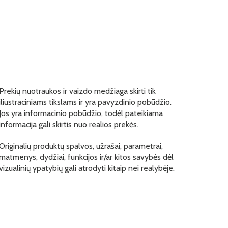
Prekių nuotraukos ir vaizdo medžiaga skirti tik
iliustraciniams tikslams ir yra pavyzdinio pobūdžio.
Jos yra informacinio pobūdžio, todėl pateikiama
informacija gali skirtis nuo realios prekės.
Originalių produktų spalvos, užrašai, parametrai,
matmenys, dydžiai, funkcijos ir/ar kitos savybės dėl
vizualinių ypatybių gali atrodyti kitaip nei realybėje.