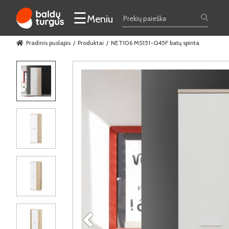
☰
Meniu
Pradinis puslapis
Produktai
NET106 MS151-Q45F batų spinta