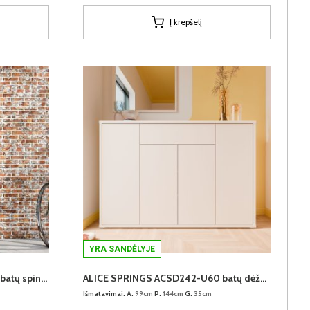
Į krepšelį
YRA SANDĖLYJE
ALICE SPRINGS ACSS822-U60 batų spinta
ALICE SPRINGS ACSD242-U60 batų dėžė-komoda
Išmatavimai:
A:
99cm
P:
144cm
G:
35cm