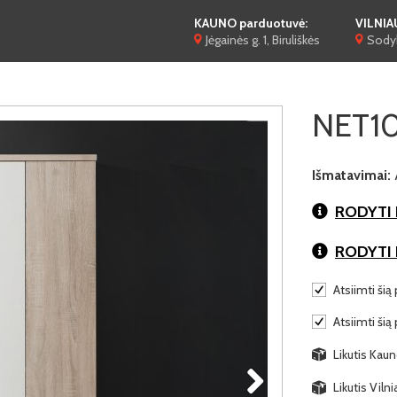
KAUNO parduotuvė:
VILNIA
Jėgainės g. 1, Biruliškės
Sodyb
NET10
Išmatavimai:
RODYTI 
RODYTI
Atsiimti šią 
Atsiimti šią
Likutis Kaun
Likutis Viln