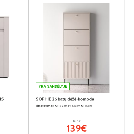
YRA SANDĖLYJE
1S
SOPHIE 26 batų dėžė-komoda
Išmatavimai:
A:
162cm
P:
60cm
G:
15cm
Kaina:
139€