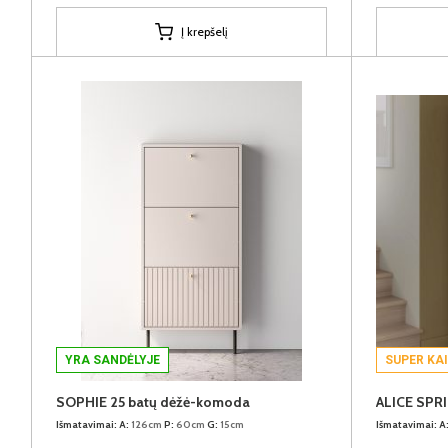
Į krepšelį
YRA SANDĖLYJE
SUPER KA
SOPHIE 25 batų dėžė-komoda
Išmatavimai:
A:
126cm
P:
60cm
G:
15cm
Išmatavimai:
A