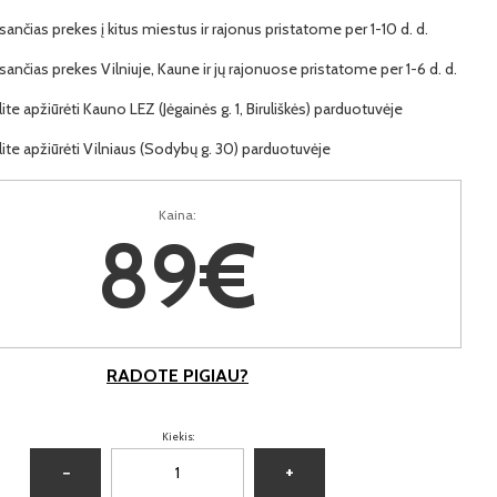
ančias prekes į kitus miestus ir rajonus pristatome per 1-10 d. d.
ančias prekes Vilniuje, Kaune ir jų rajonuose pristatome per 1-6 d. d.
lite apžiūrėti Kauno LEZ (Jėgainės g. 1, Biruliškės) parduotuvėje
lite apžiūrėti Vilniaus (Sodybų g. 30) parduotuvėje
Kaina:
89€
RADOTE PIGIAU?
Kiekis:
−
+