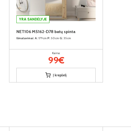
YRA SANDĖLYJE
NET106 MS162-D78 batų spinta
Išmatavimai:
A:
179cm
P:
50cm
G:
35cm
Kaina:
99€
Į krepšelį