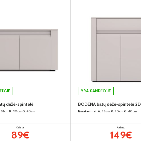
ĖLYJE
YRA SANDĖLYJE
ų dėžė-spintelė
BODENA batų dėžė-spintelė 2D
:
51cm
P:
90cm
G:
40cm
Išmatavimai:
A:
98cm
P:
90cm
G:
40cm
Kaina:
Kaina:
89€
149€