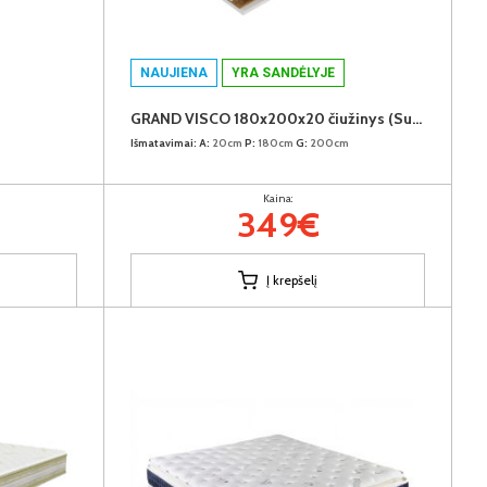
NAUJIENA
YRA SANDĖLYJE
GRAND VISCO 180x200x20 čiužinys (Susuktas)
Išmatavimai:
A:
20cm
P:
180cm
G:
200cm
Kaina:
349€
Į krepšelį