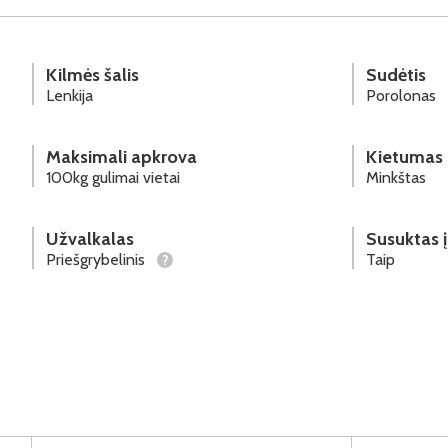
Kilmės šalis
Sudėtis
Lenkija
Porolonas
Maksimali apkrova
Kietumas
100kg gulimai vietai
Minkštas
Užvalkalas
Susuktas į
Priešgrybelinis
Taip
?