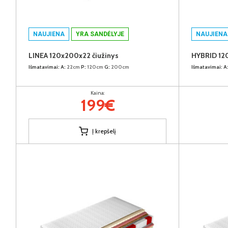
NAUJIENA
YRA SANDĖLYJE
NAUJIENA
LINEA 120x200x22 čiužinys
HYBRID 12
Išmatavimai:
A:
22cm
P:
120cm
G:
200cm
Išmatavimai:
A
Kaina:
199€
Į krepšelį