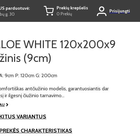
Prekių krepšelis
US parduotuvė:
Prisijungti
0 Prekių
ų g. 30
ALOE WHITE 120x200x9
žinis (9cm)
A: 9cm P: 120cm G: 200cm
komfortiškas antčiužinio modelis, garantuosiantis dar
sį ir ilgesnį čiužinio tarnavimo…
IAU
KITUS VARIANTUS
 PREKĖS CHARAKTERISTIKAS