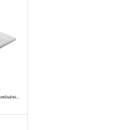
TOP ALOE WHITE 180x200x9 antčiužinis (9cm) (Susuktas)