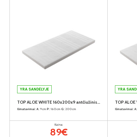
YRA SANDĖLYJE
YRA SAND
TOP ALOE WHITE 160x200x9 antčiužinis (9cm) (Susuktas)
Išmatavimai:
A:
9cm
P:
160cm
G:
200cm
Išmatavimai:
A
Kaina:
89€