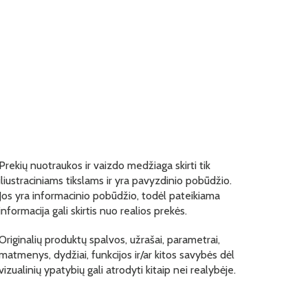
Prekių nuotraukos ir vaizdo medžiaga skirti tik
iliustraciniams tikslams ir yra pavyzdinio pobūdžio.
Jos yra informacinio pobūdžio, todėl pateikiama
informacija gali skirtis nuo realios prekės.
Originalių produktų spalvos, užrašai, parametrai,
matmenys, dydžiai, funkcijos ir/ar kitos savybės dėl
vizualinių ypatybių gali atrodyti kitaip nei realybėje.