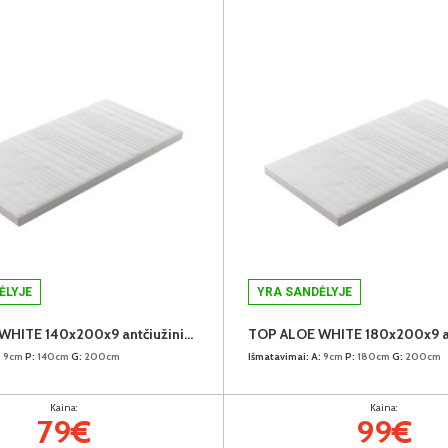
ĖLYJE
YRA SANDĖLYJE
TOP ALOE WHITE 140x200x9 antčiužinis (9cm) (Susuktas)
:
9cm
P:
140cm
G:
200cm
Išmatavimai:
A:
9cm
P:
180cm
G:
200cm
Kaina:
Kaina:
79€
99€