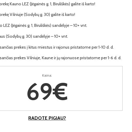
prekę Kauno LEZ (Jėgainės g. 1, Biruliškės) galite iš karto!
 prekę Vilniuje (Sodybų g. 30) galite iš karto!
o LEZ (Jėgainės g. 1, Biruliškės) sandėlyje – 10+ vnt.
iaus (Sodybų g. 30) sandėlyje – 10+ vnt.
ančias prekes į kitus miestus ir rajonus pristatome per 1-10 d. d.
ančias prekes Vilniuje, Kaune ir jų rajonuose pristatome per 1-6 d. d.
Kaina:
69€
RADOTE PIGIAU?