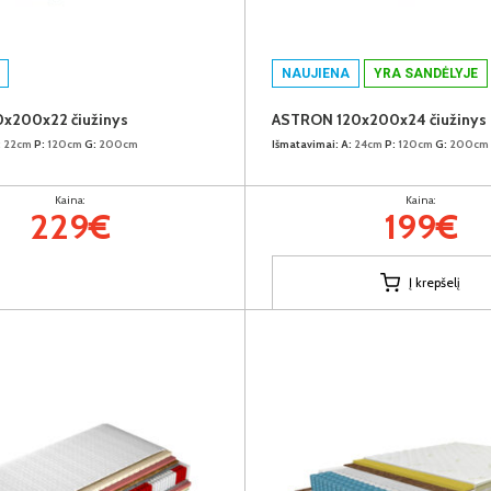
NAUJIENA
YRA SANDĖLYJE
0x200x22 čiužinys
ASTRON 120x200x24 čiužinys
:
22cm
P:
120cm
G:
200cm
Išmatavimai:
A:
24cm
P:
120cm
G:
200cm
Kaina:
Kaina:
229€
199€
Į krepšelį