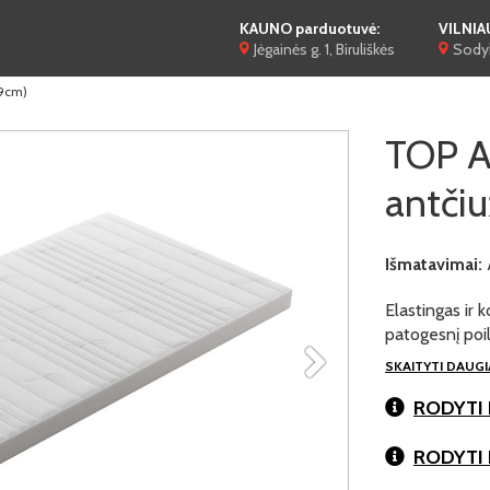
KAUNO parduotuvė:
VILNIA
Jėgainės g. 1, Biruliškės
Sodyb
(9cm)
TOP 
antčiu
Išmatavimai:
Elastingas ir 
patogesnį poil
SKAITYTI DAUG
RODYTI 
RODYTI