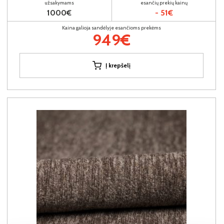
užsakymams
esančių prekių kainų
1000€
- 51€
Kaina galioja sandėlyje esančioms prekėms
949€
Į krepšelį