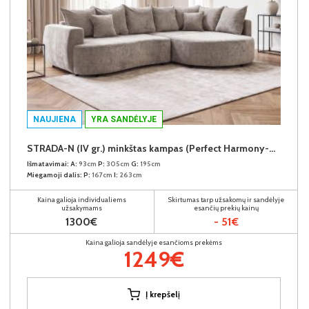
NAUJIENA
YRA SANDĖLYJE
STRADA-N (IV gr.) minkštas kampas (Perfect Harmony-04) D
Išmatavimai:
A:
93cm
P:
305cm
G:
195cm
Miegamoji dalis:
P:
167cm
I:
263cm
Kaina galioja individualiems
Skirtumas tarp užsakomų ir sandėlyje
užsakymams
esančių prekių kainų
1300€
- 51€
Kaina galioja sandėlyje esančioms prekėms
1249€
Į krepšelį