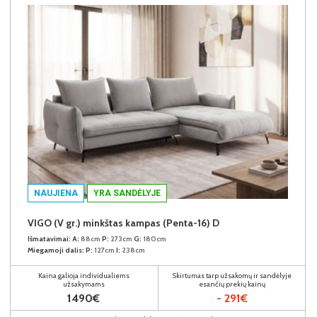
NAUJIENA
YRA SANDĖLYJE
VIGO (V gr.) minkštas kampas (Penta-16) D
Išmatavimai:
A:
88cm
P:
273cm
G:
180cm
Miegamoji dalis:
P:
127cm
I:
238cm
Kaina galioja individualiems
Skirtumas tarp užsakomų ir sandėlyje
užsakymams
esančių prekių kainų
1490€
- 291€