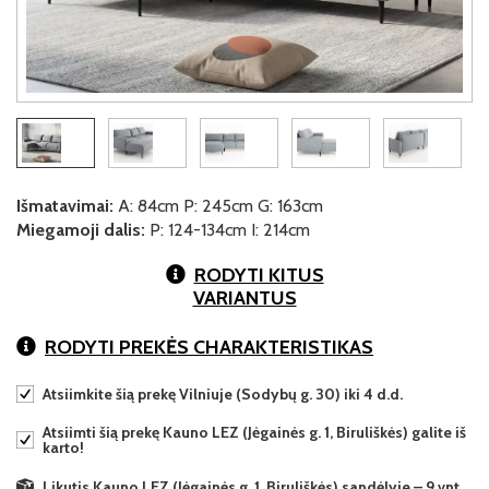
Išmatavimai:
A: 84cm P: 245cm G: 163cm
Miegamoji dalis:
P: 124-134cm I: 214cm
RODYTI KITUS
VARIANTUS
RODYTI PREKĖS CHARAKTERISTIKAS
Atsiimkite šią prekę Vilniuje (Sodybų g. 30) iki 4 d.d.
Atsiimti šią prekę Kauno LEZ (Jėgainės g. 1, Biruliškės) galite iš
karto!
Likutis Kauno LEZ (Jėgainės g. 1, Biruliškės) sandėlyje – 9 vnt.