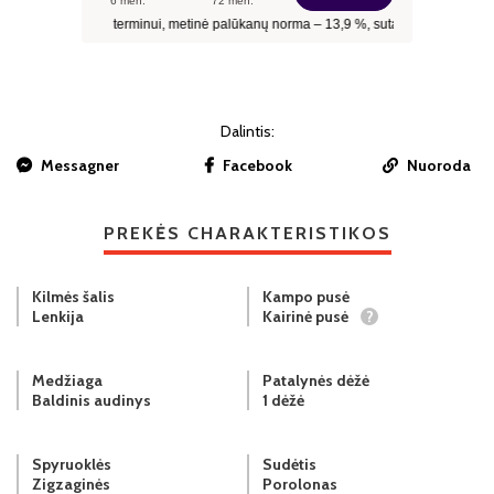
Dalintis:
Messagner
Facebook
Nuoroda
PREKĖS CHARAKTERISTIKOS
Kilmės šalis
Kampo pusė
Lenkija
Kairinė pusė
?
Medžiaga
Patalynės dėžė
Baldinis audinys
1 dėžė
Spyruoklės
Sudėtis
Zigzaginės
Porolonas