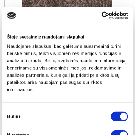
NAUJIENA
YRA SANDĖLYJE
WAVE-N (III gr.) minkštas kampas (Amari-966) D
Išmatavimai:
A:
94cm
P:
267cm
G:
192cm
Šioje svetainėje naudojami slapukai
Miegamoji dalis:
P:
143cm
I:
230cm
Naudojame slapukus, kad galėtume suasmeninti turinį
Kaina galioja individualiems
Skirtumas tarp užsakomų ir sandėlyje
bei skelbimus, teikti visuomeninės medijos funkcijas ir
užsakymams
esančių prekių kainų
1000€
- 51€
analizuoti srautą. Be to, svetainės naudojimo informaciją
bendriname su visuomeninės medijos, reklamavimo ir
Kaina galioja sandėlyje esančioms prekėms
949€
analizės partneriais, kurie gali ją pridėti prie kitos jūsų
pateiktos arba naudojant paslaugas surinktos
informacijos.
Į krepšelį
Sutikimo
Būtini
pasirinkimas