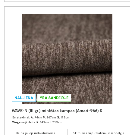
NAUJIENA
YRA SANDĖLYJE
WAVE-N (III gr.) minkštas kampas (Amari-966) K
Išmatavimai:
A:
94cm
P:
267cm
G:
192cm
Miegamoji dalis:
P:
143cm
I:
230cm
Kaina galioja individualiems
Skirtumas tarp užsakomų ir sandėlyje