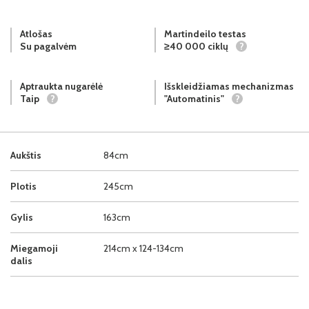
Atlošas
Martindeilo testas
Su pagalvėm
≥40 000 ciklų
?
Aptraukta nugarėlė
Išskleidžiamas mechanizmas
Taip
?
"Automatinis"
?
Aukštis
84cm
Plotis
245cm
Gylis
163cm
Miegamoji
214cm x 124-134cm
dalis