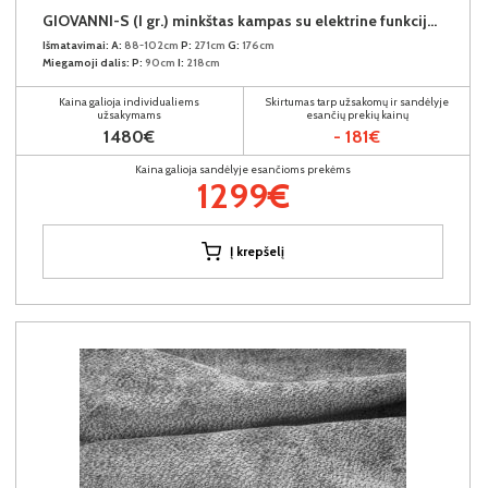
GIOVANNI-S (I gr.) minkštas kampas su elektrine funkcija (Aphrodite-21) K
Išmatavimai:
A:
88-102cm
P:
271cm
G:
176cm
Miegamoji dalis:
P:
90cm
I:
218cm
Kaina galioja individualiems
Skirtumas tarp užsakomų ir sandėlyje
užsakymams
esančių prekių kainų
1480€
- 181€
Kaina galioja sandėlyje esančioms prekėms
1299€
Į krepšelį