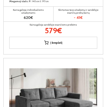
Miegamoji dalis:
P:
140cm
I:
197cm
Kaina galioja individualiems
Skirtumas tarp užsakomų ir sandėlyje
užsakymams
esančių prekių kainų
620€
- 41€
Kaina galioja sandėlyje esančioms prekėms
579€
Į krepšelį