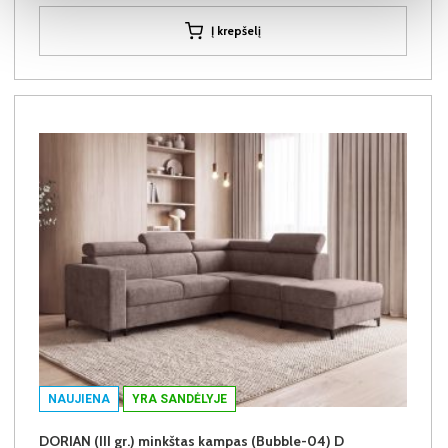
Į krepšelį
NAUJIENA
YRA SANDĖLYJE
DORIAN (III gr.) minkštas kampas (Bubble-04) D