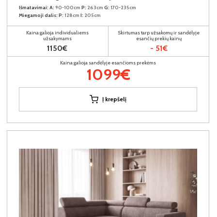
Išmatavimai:
A:
90-100cm
P:
263cm
G:
170-235cm
Miegamoji dalis:
P:
128cm
I:
205cm
Kaina galioja individualiems
Skirtumas tarp užsakomų ir sandėlyje
užsakymams
esančių prekių kainų
1150€
- 51€
Kaina galioja sandėlyje esančioms prekėms
1099€
Į krepšelį