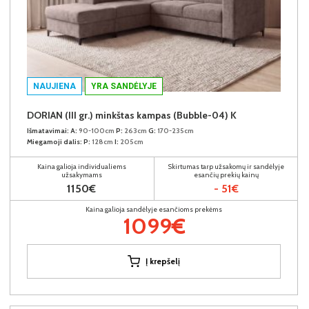
NAUJIENA
YRA SANDĖLYJE
DORIAN (III gr.) minkštas kampas (Bubble-04) K
Išmatavimai:
A:
90-100cm
P:
263cm
G:
170-235cm
Miegamoji dalis:
P:
128cm
I:
205cm
Kaina galioja individualiems
Skirtumas tarp užsakomų ir sandėlyje
užsakymams
esančių prekių kainų
1150€
- 51€
Kaina galioja sandėlyje esančioms prekėms
1099€
Į krepšelį