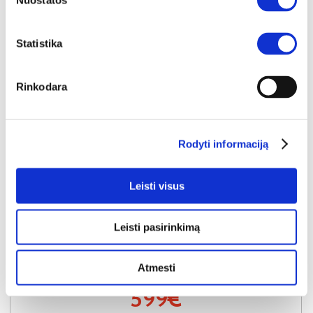
Nuostatos
Statistika
Rinkodara
Rodyti informaciją
NAUJIENA
YRA SANDĖLYJE
Leisti visus
PAKO (II gr.) minkštas kampas (Toro-05)
Išmatavimai:
A:
89-100cm
P:
231cm
G:
162cm
Miegamoji dalis:
P:
123cm
I:
204cm
Leisti pasirinkimą
Kaina galioja individualiems
Skirtumas tarp užsakomų ir sandėlyje
užsakymams
esančių prekių kainų
650€
- 51€
Atmesti
Kaina galioja sandėlyje esančioms prekėms
599€