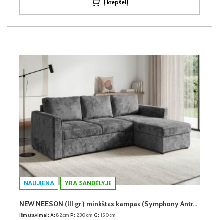
Į krepšelį
NAUJIENA
YRA SANDĖLYJE
NEW NEESON (III gr.) minkštas kampas (Symphony Antracite-20)
Išmatavimai:
A:
82cm
P:
230cm
G:
150cm