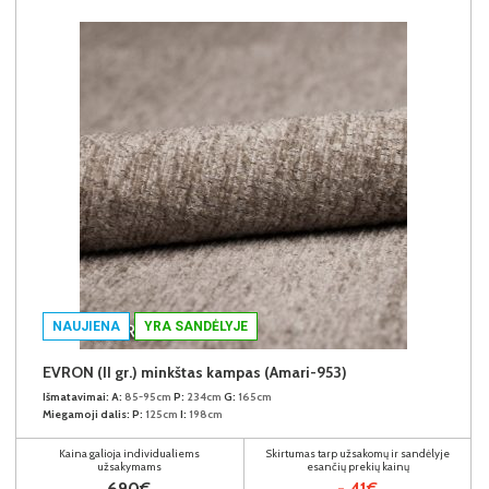
NAUJIENA
YRA SANDĖLYJE
EVRON (II gr.) minkštas kampas (Amari-953)
Išmatavimai:
A:
85-95cm
P:
234cm
G:
165cm
Miegamoji dalis:
P:
125cm
I:
198cm
Kaina galioja individualiems
Skirtumas tarp užsakomų ir sandėlyje
užsakymams
esančių prekių kainų
690€
- 41€