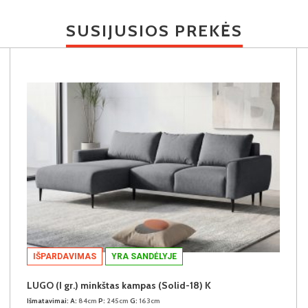
SUSIJUSIOS PREKĖS
IŠPARDAVIMAS
YRA SANDĖLYJE
LUGO (I gr.) minkštas kampas (Solid-18) K
Išmatavimai:
A:
84cm
P:
245cm
G:
163cm