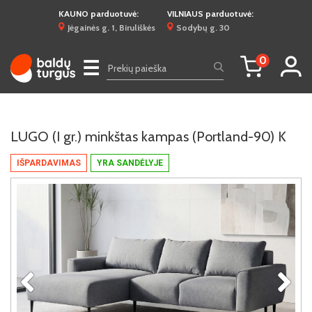
KAUNO parduotuvė:
VILNIAUS parduotuvė:
Jėgainės g. 1, Biruliškės
Sodybų g. 30
0
☰
LUGO (I gr.) minkštas kampas (Portland-90) K
IŠPARDAVIMAS
YRA SANDĖLYJE