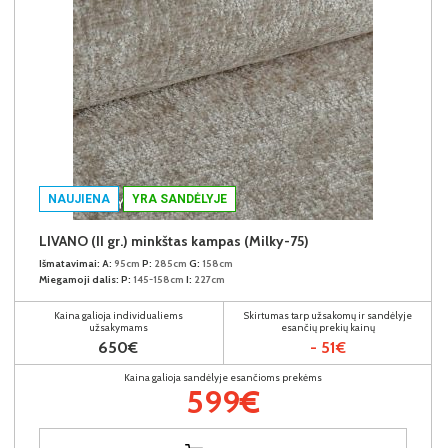
NAUJIENA
YRA SANDĖLYJE
LIVANO (II gr.) minkštas kampas (Milky-75)
Išmatavimai:
A:
95cm
P:
285cm
G:
158cm
Miegamoji dalis:
P:
145-158cm
I:
227cm
Kaina galioja individualiems
Skirtumas tarp užsakomų ir sandėlyje
užsakymams
esančių prekių kainų
650€
- 51€
Kaina galioja sandėlyje esančioms prekėms
599€