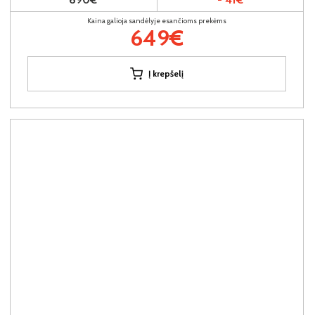
Kaina galioja sandėlyje esančioms prekėms
649€
Į krepšelį