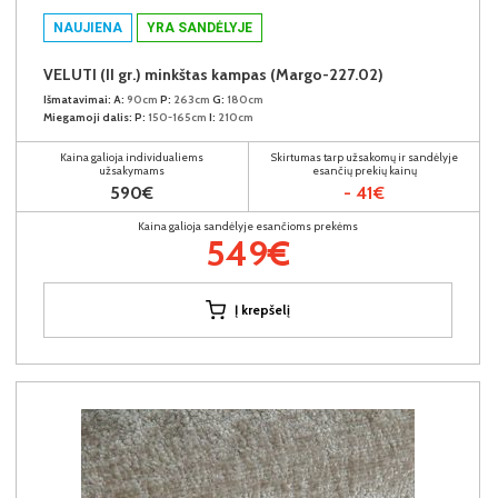
NAUJIENA
YRA SANDĖLYJE
VELUTI (II gr.) minkštas kampas (Margo-227.02)
Išmatavimai:
A:
90cm
P:
263cm
G:
180cm
Miegamoji dalis:
P:
150-165cm
I:
210cm
Kaina galioja individualiems
Skirtumas tarp užsakomų ir sandėlyje
užsakymams
esančių prekių kainų
590€
- 41€
Kaina galioja sandėlyje esančioms prekėms
549€
Į krepšelį