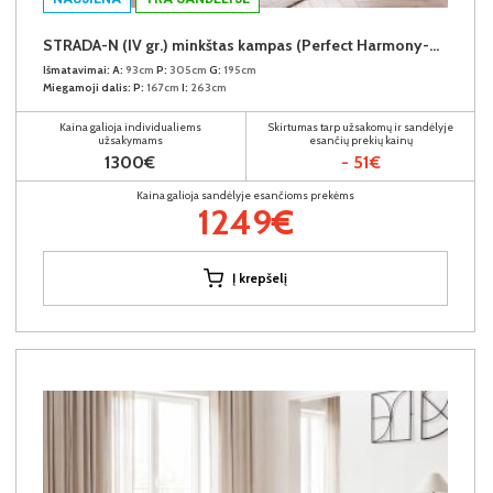
STRADA-N (IV gr.) minkštas kampas (Perfect Harmony-04) K
Išmatavimai:
A:
93cm
P:
305cm
G:
195cm
Miegamoji dalis:
P:
167cm
I:
263cm
Kaina galioja individualiems
Skirtumas tarp užsakomų ir sandėlyje
užsakymams
esančių prekių kainų
1300€
- 51€
Kaina galioja sandėlyje esančioms prekėms
1249€
Į krepšelį