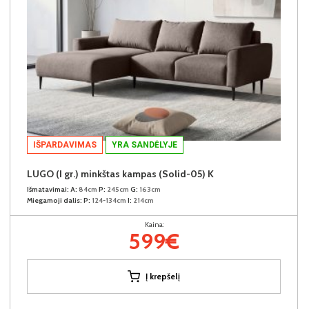
IŠPARDAVIMAS
YRA SANDĖLYJE
LUGO (I gr.) minkštas kampas (Solid-05) K
Išmatavimai:
A:
84cm
P:
245cm
G:
163cm
Miegamoji dalis:
P:
124-134cm
I:
214cm
Kaina:
599€
Į krepšelį