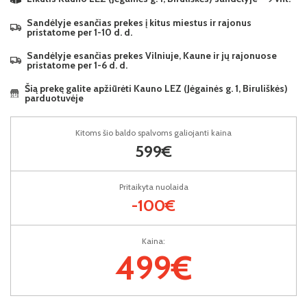
Sandėlyje esančias prekes į kitus miestus ir rajonus
pristatome per 1-10 d. d.
Sandėlyje esančias prekes Vilniuje, Kaune ir jų rajonuose
pristatome per 1-6 d. d.
Šią prekę galite apžiūrėti Kauno LEZ (Jėgainės g. 1, Biruliškės)
parduotuvėje
Kitoms šio baldo spalvoms galiojanti kaina
599€
Pritaikyta nuolaida
-100€
Kaina:
499€