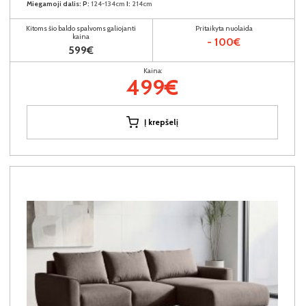
Miegamoji dalis:
P:
124-134cm
I:
214cm
Kitoms šio baldo spalvoms galiojanti
Pritaikyta nuolaida
kaina
- 100€
599€
Kaina:
499€
Į krepšelį