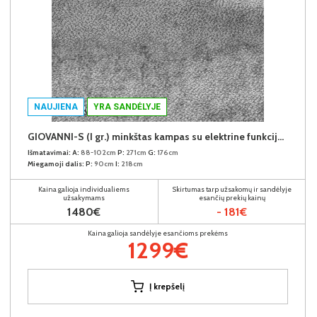
NAUJIENA
YRA SANDĖLYJE
GIOVANNI-S (I gr.) minkštas kampas su elektrine funkcija (Aphrodite-21) D
Išmatavimai:
A:
88-102cm
P:
271cm
G:
176cm
Miegamoji dalis:
P:
90cm
I:
218cm
Kaina galioja individualiems
Skirtumas tarp užsakomų ir sandėlyje
užsakymams
esančių prekių kainų
1480€
- 181€
Kaina galioja sandėlyje esančioms prekėms
1299€
Į krepšelį