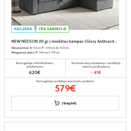
NAUJIENA
YRA SANDĖLYJE
NEW NEESON (III gr.) minkštas kampas (Glory Anthracite-18)
Išmatavimai:
A:
82cm
P:
230cm
G:
150cm
Miegamoji dalis:
P:
140cm
I:
197cm
Kaina galioja individualiems
Skirtumas tarp užsakomų ir sandėlyje
užsakymams
esančių prekių kainų
620€
- 41€
Kaina galioja sandėlyje esančioms prekėms
579€
Į krepšelį