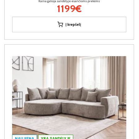
Kaina galioja sandėlyje esančioms prekėms
1199€
Į krepšelį
NAUJIENA
YRA SANDĖLYJE