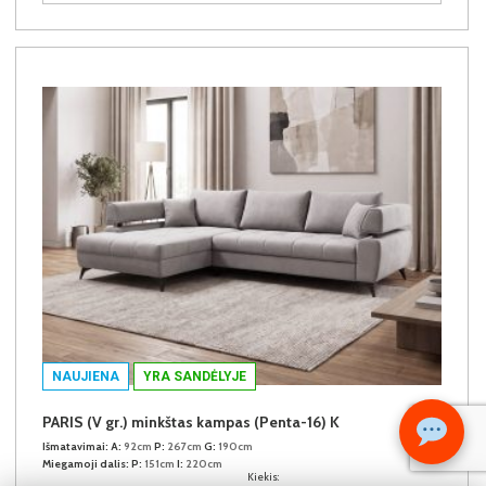
NAUJIENA
YRA SANDĖLYJE
PARIS (V gr.) minkštas kampas (Penta-16) K
Išmatavimai:
A:
92cm
P:
267cm
G:
190cm
Miegamoji dalis:
P:
151cm
I:
220cm
Kiekis: