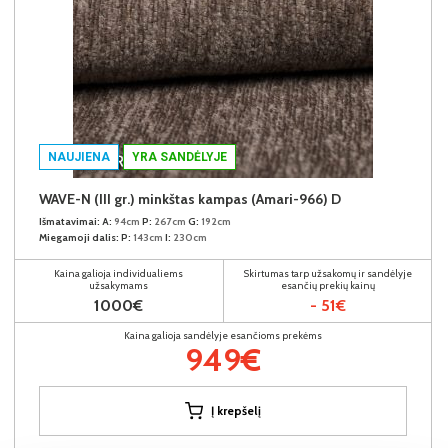
NAUJIENA
YRA SANDĖLYJE
WAVE-N (III gr.) minkštas kampas (Amari-966) D
Išmatavimai:
A:
94cm
P:
267cm
G:
192cm
Miegamoji dalis:
P:
143cm
I:
230cm
Kaina galioja individualiems
Skirtumas tarp užsakomų ir sandėlyje
užsakymams
esančių prekių kainų
1000€
- 51€
Kaina galioja sandėlyje esančioms prekėms
949€
Į krepšelį