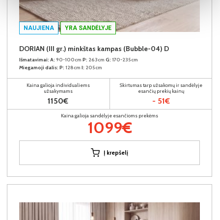
NAUJIENA
YRA SANDĖLYJE
DORIAN (III gr.) minkštas kampas (Bubble-04) D
Išmatavimai:
A:
90-100cm
P:
263cm
G:
170-235cm
Miegamoji dalis:
P:
128cm
I:
205cm
Kaina galioja individualiems
Skirtumas tarp užsakomų ir sandėlyje
užsakymams
esančių prekių kainų
1150€
- 51€
Kaina galioja sandėlyje esančioms prekėms
1099€
Į krepšelį