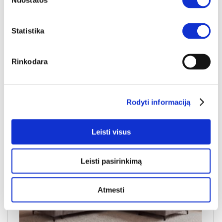
Nuostatos
užsakymams
esančių prekių kainų
650€
- 51€
Statistika
Kaina galioja sandėlyje esančioms prekėms
599€
Rinkodara
Į krepšelį
Rodyti informaciją
Leisti visus
Leisti pasirinkimą
Atmesti