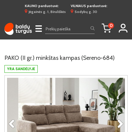
KAUNO parduotuvė:
VILNIAUS parduotuvė:
Jėgainės g. 1, Biruliškės
Sodybų g. 30
0
☰
PAKO (II gr.) minkštas kampas (Sereno-684)
YRA SANDĖLYJE