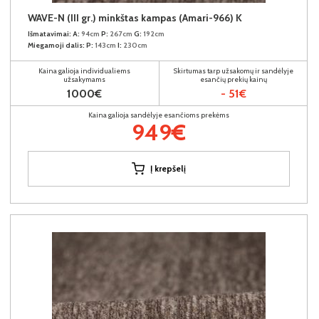
WAVE-N (III gr.) minkštas kampas (Amari-966) K
Išmatavimai:
A:
94cm
P:
267cm
G:
192cm
Miegamoji dalis:
P:
143cm
I:
230cm
Kaina galioja individualiems
Skirtumas tarp užsakomų ir sandėlyje
užsakymams
esančių prekių kainų
1000€
- 51€
Kaina galioja sandėlyje esančioms prekėms
949€
Į krepšelį