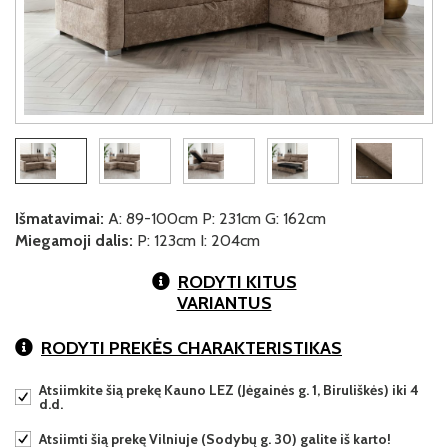
Išmatavimai:
A: 89-100cm P: 231cm G: 162cm
Miegamoji dalis:
P: 123cm I: 204cm
RODYTI KITUS
VARIANTUS
RODYTI PREKĖS CHARAKTERISTIKAS
Atsiimkite šią prekę Kauno LEZ (Jėgainės g. 1, Biruliškės) iki 4
d.d.
Atsiimti šią prekę Vilniuje (Sodybų g. 30) galite iš karto!