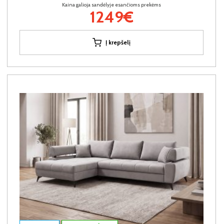
Kaina galioja sandėlyje esančioms prekėms
1249€
Į krepšelį