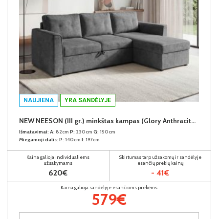
NAUJIENA
YRA SANDĖLYJE
NEW NEESON (III gr.) minkštas kampas (Glory Anthracite-18)
Išmatavimai:
A:
82cm
P:
230cm
G:
150cm
Miegamoji dalis:
P:
140cm
I:
197cm
Kaina galioja individualiems
Skirtumas tarp užsakomų ir sandėlyje
užsakymams
esančių prekių kainų
620€
- 41€
Kaina galioja sandėlyje esančioms prekėms
579€