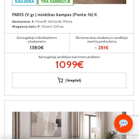
NAUJIENA
YRA SANDĖLYJE
PARIS (V gr.) minkštas kampas (Penta-16) K
Išmatavimai:
A:
92cm
P:
267cm
G:
190cm
Miegamoji dalis:
P:
151cm
I:
220cm
Kaina galioja individualiems
Skirtumas tarp užsakomų ir sandėlyje
užsakymams
esančių prekių kainų
1380€
- 281€
Kaina galioja sandėlyje esančioms prekėms
1099€
Į krepšelį
Kiekis: