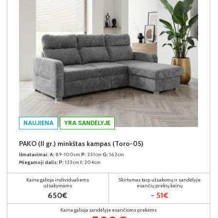
NAUJIENA
YRA SANDĖLYJE
PAKO (II gr.) minkštas kampas (Toro-05)
Išmatavimai:
A:
89-100cm
P:
231cm
G:
162cm
Miegamoji dalis:
P:
123cm
I:
204cm
Kaina galioja individualiems
Skirtumas tarp užsakomų ir sandėlyje
užsakymams
esančių prekių kainų
650€
- 51€
Kaina galioja sandėlyje esančioms prekėms