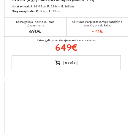
Išmatavimai:
A:
85-95cm
P:
234cm
G:
165cm
Miegamoji dalis:
P:
125cm
I:
198cm
Kaina galioja individualiems
Skirtumas tarp užsakomų ir sandėlyje
užsakymams
esančių prekių kainų
690€
- 41€
Kaina galioja sandėlyje esančioms prekėms
649€
Į krepšelį