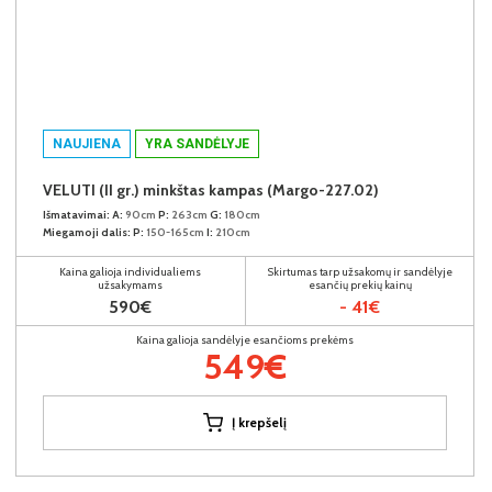
NAUJIENA
YRA SANDĖLYJE
VELUTI (II gr.) minkštas kampas (Margo-227.02)
Išmatavimai:
A:
90cm
P:
263cm
G:
180cm
Miegamoji dalis:
P:
150-165cm
I:
210cm
Kaina galioja individualiems
Skirtumas tarp užsakomų ir sandėlyje
užsakymams
esančių prekių kainų
590€
- 41€
Kaina galioja sandėlyje esančioms prekėms
549€
Į krepšelį