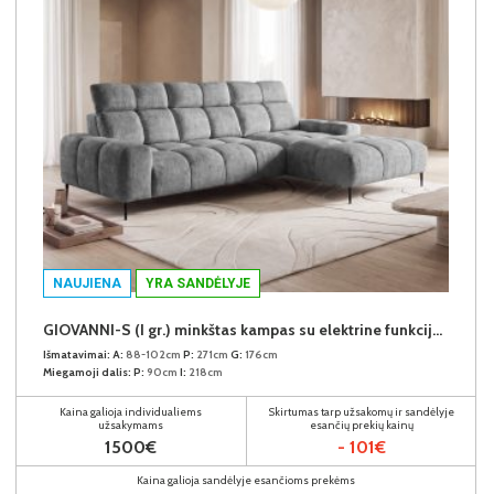
NAUJIENA
YRA SANDĖLYJE
GIOVANNI-S (I gr.) minkštas kampas su elektrine funkcija (Aphrodite-21) D
Išmatavimai:
A:
88-102cm
P:
271cm
G:
176cm
Miegamoji dalis:
P:
90cm
I:
218cm
Kaina galioja individualiems
Skirtumas tarp užsakomų ir sandėlyje
užsakymams
esančių prekių kainų
1500€
- 101€
Kaina galioja sandėlyje esančioms prekėms