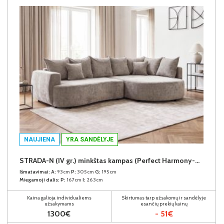
NAUJIENA
YRA SANDĖLYJE
STRADA-N (IV gr.) minkštas kampas (Perfect Harmony-04) D
Išmatavimai:
A:
93cm
P:
305cm
G:
195cm
Miegamoji dalis:
P:
167cm
I:
263cm
Kaina galioja individualiems
Skirtumas tarp užsakomų ir sandėlyje
užsakymams
esančių prekių kainų
1300€
- 51€