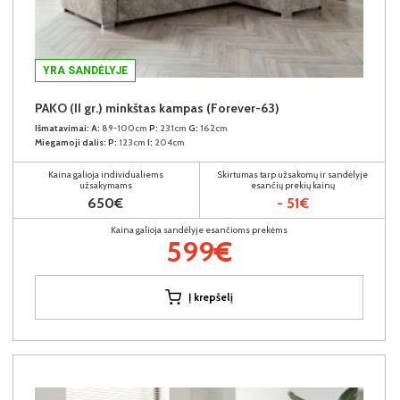
YRA SANDĖLYJE
PAKO (II gr.) minkštas kampas (Forever-63)
Išmatavimai:
A:
89-100cm
P:
231cm
G:
162cm
Miegamoji dalis:
P:
123cm
I:
204cm
Kaina galioja individualiems
Skirtumas tarp užsakomų ir sandėlyje
užsakymams
esančių prekių kainų
650€
- 51€
Kaina galioja sandėlyje esančioms prekėms
599€
Į krepšelį