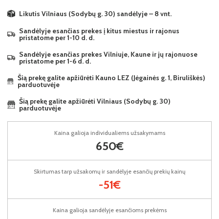
Likutis Vilniaus (Sodybų g. 30) sandėlyje – 8 vnt.
Sandėlyje esančias prekes į kitus miestus ir rajonus
pristatome per 1-10 d. d.
Sandėlyje esančias prekes Vilniuje, Kaune ir jų rajonuose
pristatome per 1-6 d. d.
Šią prekę galite apžiūrėti Kauno LEZ (Jėgainės g. 1, Biruliškės)
parduotuvėje
Šią prekę galite apžiūrėti Vilniaus (Sodybų g. 30)
parduotuvėje
Kaina galioja individualiems užsakymams
650€
Skirtumas tarp užsakomų ir sandėlyje esančių prekių kainų
-51€
Kaina galioja sandėlyje esančioms prekėms