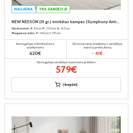
NAUJIENA
YRA SANDĖLYJE
NEW NEESON (III gr.) minkštas kampas (Symphony Antracite-20)
Išmatavimai:
A:
82cm
P:
230cm
G:
150cm
Miegamoji dalis:
P:
140cm
I:
197cm
Kaina galioja individualiems
Skirtumas tarp užsakomų ir sandėlyje
užsakymams
esančių prekių kainų
620€
- 41€
Kaina galioja sandėlyje esančioms prekėms
579€
Į krepšelį