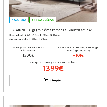
NAUJIENA
YRA SANDĖLYJE
GIOVANNI-S (I gr.) minkštas kampas su elektrine funkcija (Aphrodite-21) K
Išmatavimai:
A:
88-102cm
P:
271cm
G:
176cm
Miegamoji dalis:
P:
90cm
I:
218cm
Kaina galioja individualiems
Skirtumas tarp užsakomų ir sandėlyje
užsakymams
esančių prekių kainų
1500€
- 101€
Kaina galioja sandėlyje esančioms prekėms
1399€
Į krepšelį