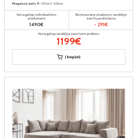
Miegamoji dalis:
P:
127cm
I:
238cm
Kaina galioja individualiems
Skirtumas tarp užsakomų ir sandėlyje
užsakymams
esančių prekių kainų
1490€
- 291€
Kaina galioja sandėlyje esančioms prekėms
1199€
Į krepšelį