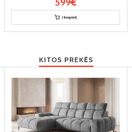
599€
Į krepšelį
KITOS PREKĖS