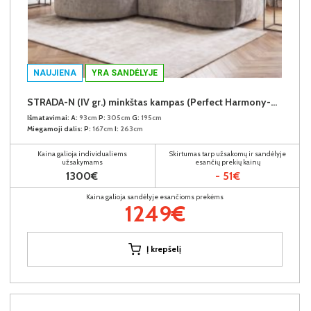
NAUJIENA
YRA SANDĖLYJE
STRADA-N (IV gr.) minkštas kampas (Perfect Harmony-04) K
Išmatavimai:
A:
93cm
P:
305cm
G:
195cm
Miegamoji dalis:
P:
167cm
I:
263cm
Kaina galioja individualiems
Skirtumas tarp užsakomų ir sandėlyje
užsakymams
esančių prekių kainų
1300€
- 51€
Kaina galioja sandėlyje esančioms prekėms
1249€
Į krepšelį