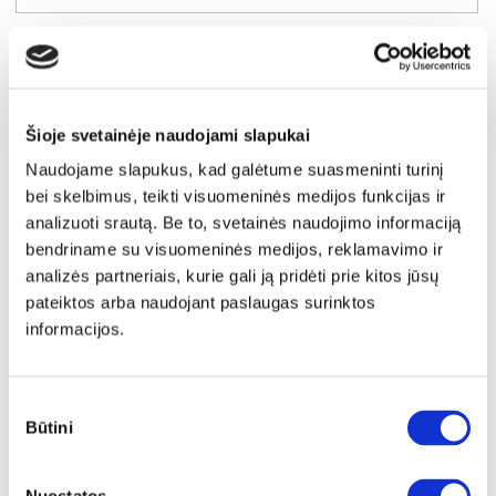
Šioje svetainėje naudojami slapukai
Naudojame slapukus, kad galėtume suasmeninti turinį
bei skelbimus, teikti visuomeninės medijos funkcijas ir
analizuoti srautą. Be to, svetainės naudojimo informaciją
bendriname su visuomeninės medijos, reklamavimo ir
analizės partneriais, kurie gali ją pridėti prie kitos jūsų
pateiktos arba naudojant paslaugas surinktos
informacijos.
NAUJIENA
YRA SANDĖLYJE
Sutikimo
PAKO (II gr.) minkštas kampas (Toro-05)
Būtini
pasirinkimas
Išmatavimai:
A:
89-100cm
P:
231cm
G:
162cm
Miegamoji dalis:
P:
123cm
I:
204cm
Kaina galioja individualiems
Skirtumas tarp užsakomų ir sandėlyje