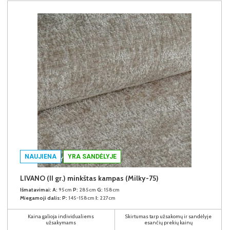
NAUJIENA
YRA SANDĖLYJE
LIVANO (II gr.) minkštas kampas (Milky-75)
Išmatavimai:
A:
95cm
P:
285cm
G:
158cm
Miegamoji dalis:
P:
145-158cm
I:
227cm
Kaina galioja individualiems
Skirtumas tarp užsakomų ir sandėlyje
užsakymams
esančių prekių kainų