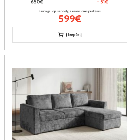
650€
- 51€
Kaina galioja sandėlyje esančioms prekėms
599€
Į krepšelį