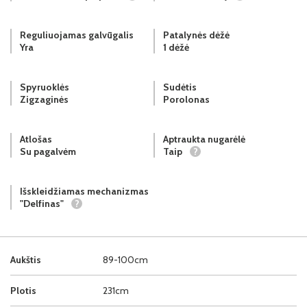
Reguliuojamas galvūgalis
Patalynės dėžė
Yra
1 dėžė
Spyruoklės
Sudėtis
Zigzaginės
Porolonas
Atlošas
Aptraukta nugarėlė
Su pagalvėm
Taip
?
Išskleidžiamas mechanizmas
"Delfinas"
?
Aukštis
89-100cm
Plotis
231cm