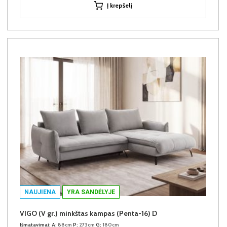
Į krepšelį
NAUJIENA
YRA SANDĖLYJE
VIGO (V gr.) minkštas kampas (Penta-16) D
Išmatavimai:
A:
88cm
P:
273cm
G:
180cm