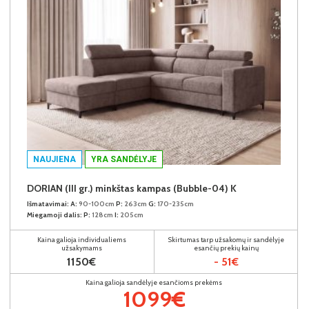
NAUJIENA
YRA SANDĖLYJE
DORIAN (III gr.) minkštas kampas (Bubble-04) K
Išmatavimai:
A:
90-100cm
P:
263cm
G:
170-235cm
Miegamoji dalis:
P:
128cm
I:
205cm
Kaina galioja individualiems
Skirtumas tarp užsakomų ir sandėlyje
užsakymams
esančių prekių kainų
1150€
- 51€
Kaina galioja sandėlyje esančioms prekėms
1099€