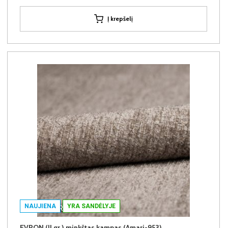
Į krepšelį
NAUJIENA
YRA SANDĖLYJE
EVRON (II gr.) minkštas kampas (Amari-953)