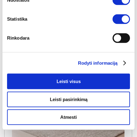
1150€
- 51€
Nuostatos
Kaina galioja sandėlyje esančioms prekėms
1099€
Statistika
Į krepšelį
Rinkodara
Rodyti informaciją
Leisti visus
Leisti pasirinkimą
Atmesti