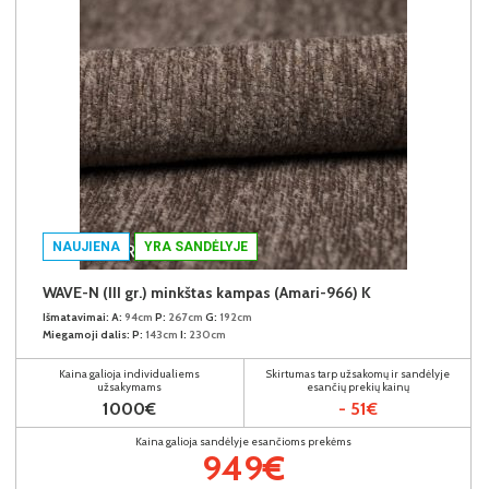
NAUJIENA
YRA SANDĖLYJE
WAVE-N (III gr.) minkštas kampas (Amari-966) K
Išmatavimai:
A:
94cm
P:
267cm
G:
192cm
Miegamoji dalis:
P:
143cm
I:
230cm
Kaina galioja individualiems
Skirtumas tarp užsakomų ir sandėlyje
užsakymams
esančių prekių kainų
1000€
- 51€
Kaina galioja sandėlyje esančioms prekėms
949€