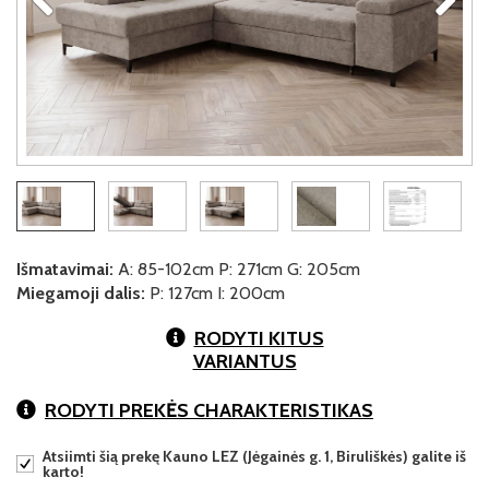
Išmatavimai:
A: 85-102cm P: 271cm G: 205cm
Miegamoji dalis:
P: 127cm I: 200cm
RODYTI KITUS
VARIANTUS
RODYTI PREKĖS CHARAKTERISTIKAS
Atsiimti šią prekę Kauno LEZ (Jėgainės g. 1, Biruliškės) galite iš
karto!