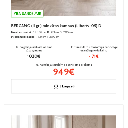
YRA SANDĖLYJE
BERGAMO (II gr.) minkštas kampas (Liberty-05) D
Išmatavimai:
A:
85-102cm
P:
271cm
G:
205cm
Miegamoji dalis:
P:
127cm
I:
200cm
Kaina galioja individualiems
Skirtumas tarp užsakomų ir sandėlyje
užsakymams
esančių prekių kainų
1020€
- 71€
Kaina galioja sandėlyje esančioms prekėms
949€
Į krepšelį