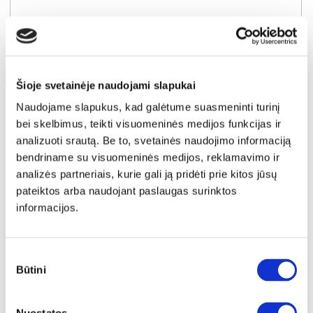
Šioje svetainėje naudojami slapukai
Naudojame slapukus, kad galėtume suasmeninti turinį
bei skelbimus, teikti visuomeninės medijos funkcijas ir
analizuoti srautą. Be to, svetainės naudojimo informaciją
bendriname su visuomeninės medijos, reklamavimo ir
analizės partneriais, kurie gali ją pridėti prie kitos jūsų
pateiktos arba naudojant paslaugas surinktos
informacijos.
NAUJIENA
YRA SANDĖLYJE
DORIAN (III gr.) minkštas kampas (Bubble-04) D
Sutikimo
Išmatavimai:
A:
90-100cm
P:
263cm
G:
170-235cm
Miegamoji dalis:
P:
128cm
I:
205cm
Būtini
pasirinkimas
Kaina galioja individualiems
Skirtumas tarp užsakomų ir sandėlyje
užsakymams
esančių prekių kainų