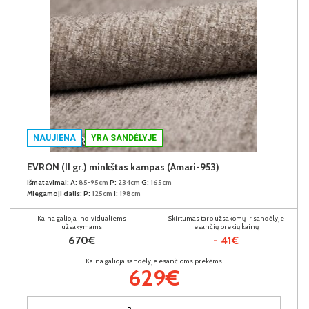
NAUJIENA
YRA SANDĖLYJE
EVRON (II gr.) minkštas kampas (Amari-953)
Išmatavimai:
A:
85-95cm
P:
234cm
G:
165cm
Miegamoji dalis:
P:
125cm
I:
198cm
Kaina galioja individualiems
Skirtumas tarp užsakomų ir sandėlyje
užsakymams
esančių prekių kainų
670€
- 41€
Kaina galioja sandėlyje esančioms prekėms
629€