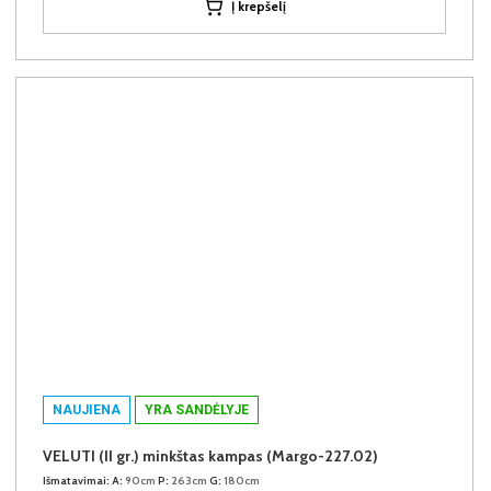
Į krepšelį
NAUJIENA
YRA SANDĖLYJE
VELUTI (II gr.) minkštas kampas (Margo-227.02)
Išmatavimai:
A:
90cm
P:
263cm
G:
180cm