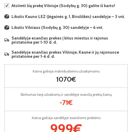
Atsiimti šią prekę Vilniuje (Sodybų g. 30) galite iš karto!
Likutis Kauno LEZ (Jėgainės g. 1, Biruliškės) sandėlyje – 3 vnt.
Likutis Vilniaus (Sodybų g. 30) sandėlyje – 6 vnt.
Sandėlyje esančias prekes į kitus miestus ir rajonus
pristatome per 1-10 d. d.
Sandėlyje esančias prekes Vilniuje, Kaune ir jų rajonuose
pristatome per 1-6 d. d.
Kaina galioja individualiems užsakymams
1070€
Skirtumas tarp užsakomų ir sandėlyje esančių prekių kainų
-71€
Kaina galioja sandėlyje esančioms prekėms
999€