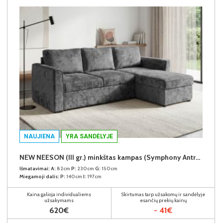
NAUJIENA
YRA SANDĖLYJE
NEW NEESON (III gr.) minkštas kampas (Symphony Antracite-20)
Išmatavimai:
A:
82cm
P:
230cm
G:
150cm
Miegamoji dalis:
P:
140cm
I:
197cm
Kaina galioja individualiems
Skirtumas tarp užsakomų ir sandėlyje
užsakymams
esančių prekių kainų
620€
- 41€