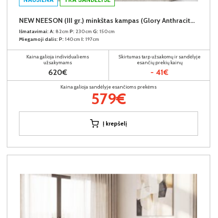
NEW NEESON (III gr.) minkštas kampas (Glory Anthracite-18)
Išmatavimai:
A:
82cm
P:
230cm
G:
150cm
Miegamoji dalis:
P:
140cm
I:
197cm
Kaina galioja individualiems
Skirtumas tarp užsakomų ir sandėlyje
užsakymams
esančių prekių kainų
620€
- 41€
Kaina galioja sandėlyje esančioms prekėms
579€
Į krepšelį