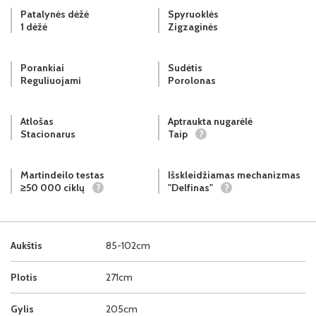
Patalynės dėžė
Spyruoklės
1 dėžė
Zigzaginės
Porankiai
Sudėtis
Reguliuojami
Porolonas
Atlošas
Aptraukta nugarėlė
Stacionarus
Taip
?
Martindeilo testas
Išskleidžiamas mechanizmas
≥50 000 ciklų
?
"Delfinas"
?
Aukštis
85-102cm
Plotis
271cm
Gylis
205cm