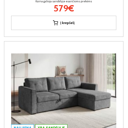
Kaina galioja sandėlyje esančioms prekėms
579€
Į krepšelį
NAUJIENA
YRA SANDĖLYJE