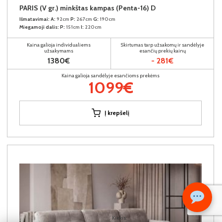
PARIS (V gr.) minkštas kampas (Penta-16) D
Išmatavimai:
A:
92cm
P:
267cm
G:
190cm
Miegamoji dalis:
P:
151cm
I:
220cm
Kaina galioja individualiems
Skirtumas tarp užsakomų ir sandėlyje
užsakymams
esančių prekių kainų
1380€
- 281€
Kaina galioja sandėlyje esančioms prekėms
1099€
Į krepšelį
Kiekis: