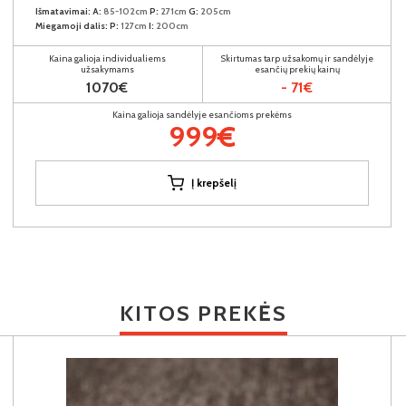
Išmatavimai:
A:
85-102cm
P:
271cm
G:
205cm
Miegamoji dalis:
P:
127cm
I:
200cm
Kaina galioja individualiems
Skirtumas tarp užsakomų ir sandėlyje
užsakymams
esančių prekių kainų
1070€
- 71€
Kaina galioja sandėlyje esančioms prekėms
999€
Į krepšelį
KITOS PREKĖS