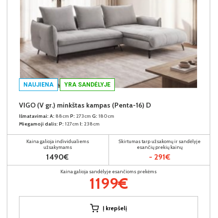
NAUJIENA
YRA SANDĖLYJE
VIGO (V gr.) minkštas kampas (Penta-16) D
Išmatavimai:
A:
88cm
P:
273cm
G:
180cm
Miegamoji dalis:
P:
127cm
I:
238cm
Kaina galioja individualiems
Skirtumas tarp užsakomų ir sandėlyje
užsakymams
esančių prekių kainų
1490€
- 291€
Kaina galioja sandėlyje esančioms prekėms
1199€
Į krepšelį