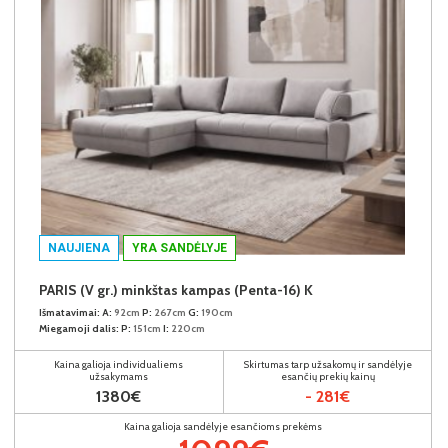
NAUJIENA
YRA SANDĖLYJE
PARIS (V gr.) minkštas kampas (Penta-16) K
Išmatavimai:
A:
92cm
P:
267cm
G:
190cm
Miegamoji dalis:
P:
151cm
I:
220cm
Kaina galioja individualiems
Skirtumas tarp užsakomų ir sandėlyje
užsakymams
esančių prekių kainų
1380€
- 281€
Kaina galioja sandėlyje esančioms prekėms