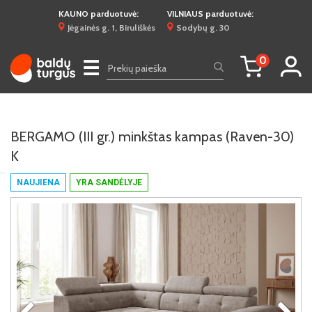
KAUNO parduotuvė:
VILNIAUS parduotuvė:
Jėgainės g. 1, Biruliškės
Sodybų g. 30
0
☰
BERGAMO (III gr.) minkštas kampas (Raven-30)
K
NAUJIENA
YRA SANDĖLYJE