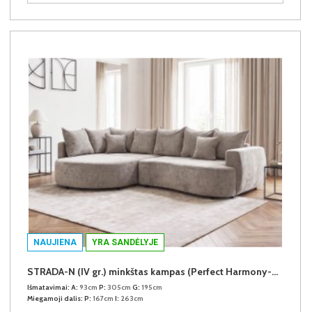
NAUJIENA
YRA SANDĖLYJE
STRADA-N (IV gr.) minkštas kampas (Perfect Harmony-04) K
Išmatavimai:
A:
93cm
P:
305cm
G:
195cm
Miegamoji dalis:
P:
167cm
I:
263cm