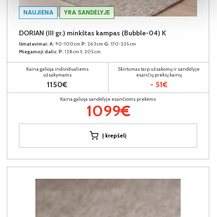
NAUJIENA
YRA SANDĖLYJE
DORIAN (III gr.) minkštas kampas (Bubble-04) K
Išmatavimai:
A:
90-100cm
P:
263cm
G:
170-235cm
Miegamoji dalis:
P:
128cm
I:
205cm
Kaina galioja individualiems
Skirtumas tarp užsakomų ir sandėlyje
užsakymams
esančių prekių kainų
1150€
- 51€
Kaina galioja sandėlyje esančioms prekėms
1099€
Į krepšelį