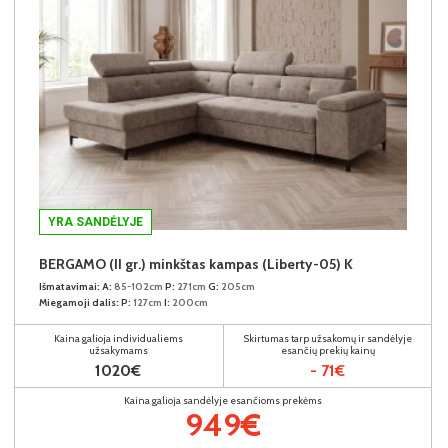
YRA SANDĖLYJE
BERGAMO (II gr.) minkštas kampas (Liberty-05) K
Išmatavimai:
A:
85-102cm
P:
271cm
G:
205cm
Miegamoji dalis:
P:
127cm
I:
200cm
Kaina galioja individualiems
Skirtumas tarp užsakomų ir sandėlyje
užsakymams
esančių prekių kainų
1020€
- 71€
Kaina galioja sandėlyje esančioms prekėms
949€