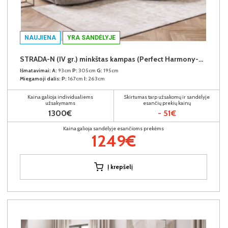
NAUJIENA
YRA SANDĖLYJE
STRADA-N (IV gr.) minkštas kampas (Perfect Harmony-04) D
Išmatavimai:
A:
93cm
P:
305cm
G:
195cm
Miegamoji dalis:
P:
167cm
I:
263cm
Kaina galioja individualiems
Skirtumas tarp užsakomų ir sandėlyje
užsakymams
esančių prekių kainų
1300€
- 51€
Kaina galioja sandėlyje esančioms prekėms
1249€
Į krepšelį