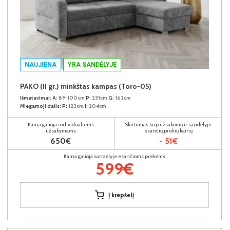
NAUJIENA
YRA SANDĖLYJE
PAKO (II gr.) minkštas kampas (Toro-05)
Išmatavimai:
A:
89-100cm
P:
231cm
G:
162cm
Miegamoji dalis:
P:
123cm
I:
204cm
Kaina galioja individualiems
Skirtumas tarp užsakomų ir sandėlyje
užsakymams
esančių prekių kainų
650€
- 51€
Kaina galioja sandėlyje esančioms prekėms
599€
Į krepšelį