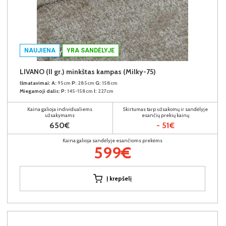
NAUJIENA
YRA SANDĖLYJE
LIVANO (II gr.) minkštas kampas (Milky-75)
Išmatavimai:
A:
95cm
P:
285cm
G:
158cm
Miegamoji dalis:
P:
145-158cm
I:
227cm
Kaina galioja individualiems
Skirtumas tarp užsakomų ir sandėlyje
užsakymams
esančių prekių kainų
650€
- 51€
Kaina galioja sandėlyje esančioms prekėms
599€
Į krepšelį