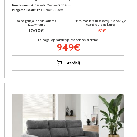
Išmatavimai:
A:
94cm
P:
267cm
G:
192cm
Miegamoji dalis:
P:
143cm
I:
230cm
Kaina galioja individualiems
Skirtumas tarp užsakomų ir sandėlyje
užsakymams
esančių prekių kainų
1000€
- 51€
Kaina galioja sandėlyje esančioms prekėms
949€
Į krepšelį