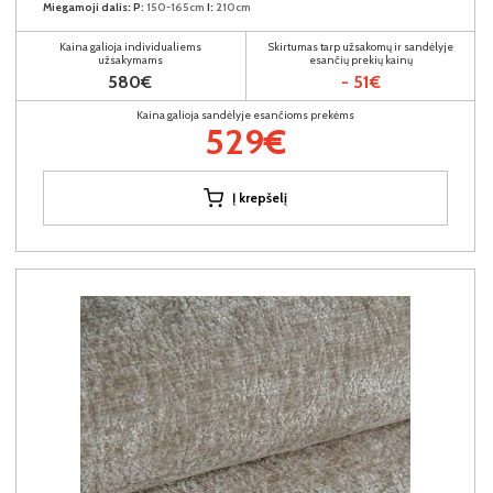
Miegamoji dalis:
P:
150-165cm
I:
210cm
Kaina galioja individualiems
Skirtumas tarp užsakomų ir sandėlyje
užsakymams
esančių prekių kainų
580€
- 51€
Kaina galioja sandėlyje esančioms prekėms
529€
Į krepšelį