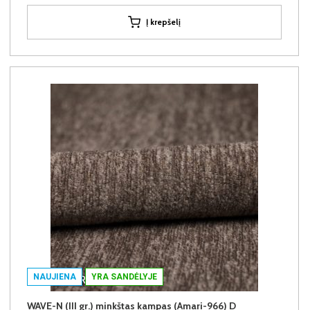
Į krepšelį
NAUJIENA
YRA SANDĖLYJE
WAVE-N (III gr.) minkštas kampas (Amari-966) D