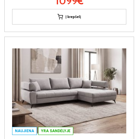
1099€
Į krepšelį
NAUJIENA
YRA SANDĖLYJE