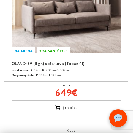
NAUJIENA
YRA SANDĖLYJE
OLAND-3V (II gr.) sofa-lova (Topaz-11)
Išmatavimai:
A:
92cm
P:
209cm
G:
102cm
Miegamoji dalis:
P:
152cm
I:
190cm
Kaina:
649€
Į krepšelį
Kiekis: