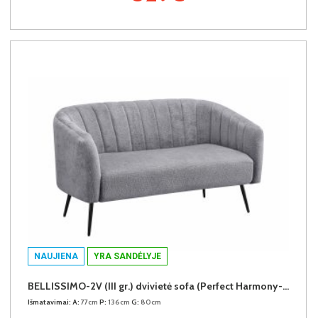
NAUJIENA
YRA SANDĖLYJE
BELLISSIMO-2V (III gr.) dvivietė sofa (Perfect Harmony-85)
Išmatavimai:
A:
77cm
P:
136cm
G:
80cm