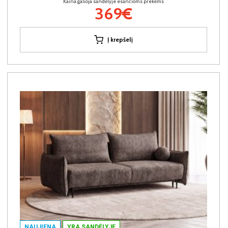
Kaina galioja sandėlyje esančioms prekėms
369€
Į krepšelį
NAUJIENA
YRA SANDĖLYJE