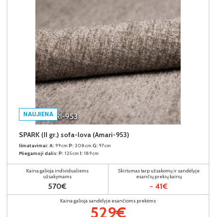
NAUJIENA
SPARK (II gr.) sofa-lova (Amari-953)
Išmatavimai:
A:
99cm
P:
208cm
G:
97cm
Miegamoji dalis:
P:
125cm
I:
189cm
Kaina galioja individualiems
Skirtumas tarp užsakomų ir sandėlyje
užsakymams
esančių prekių kainų
570€
- 41€
Kaina galioja sandėlyje esančioms prekėms
529€