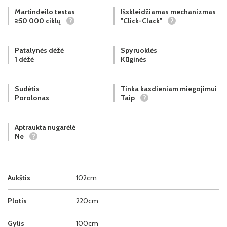
Martindeilo testas
Išskleidžiamas mechanizmas
≥50 000 ciklų
?
"Click-Clack"
?
Patalynės dėžė
Spyruoklės
1 dėžė
Kūginės
Sudėtis
Tinka kasdieniam miegojimui
Porolonas
Taip
?
Aptraukta nugarėlė
Ne
?
Aukštis
102cm
Plotis
220cm
Gylis
100cm