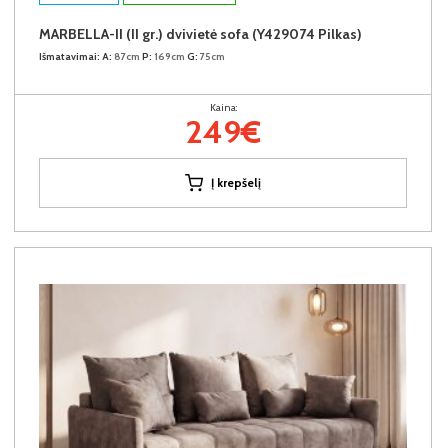
MARBELLA-II (II gr.) dvivietė sofa (Y429074 Pilkas)
Išmatavimai:
A:
87cm
P:
169cm
G:
75cm
Kaina:
249€
Į krepšelį