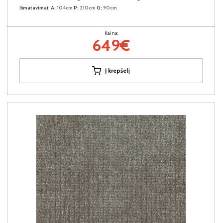
Išmatavimai:
A:
104cm
P:
210cm
G:
90cm
Kaina:
649€
Į krepšelį