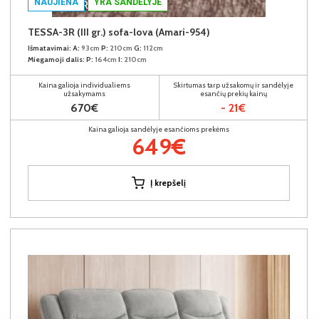
NAUJIENA
YRA SANDĖLYJE
TESSA-3R (III gr.) sofa-lova (Amari-954)
Išmatavimai:
A:
93cm
P:
210cm
G:
112cm
Miegamoji dalis:
P:
164cm
I:
210cm
Kaina galioja individualiems
Skirtumas tarp užsakomų ir sandėlyje
užsakymams
esančių prekių kainų
670€
- 21€
Kaina galioja sandėlyje esančioms prekėms
649€
Į krepšelį