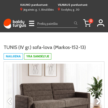
KAUNO parduotuvė:
VILNIAUS parduotuvė:
Jėgainės g. 1, Biruliškės
Sodybų g. 30
0
☰
TUNIS (IV gr.) sofa-lova (Markos-152-13)
NAUJIENA
YRA SANDĖLYJE