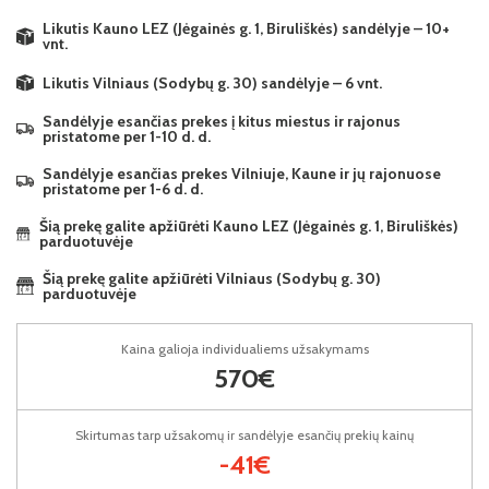
Likutis Kauno LEZ (Jėgainės g. 1, Biruliškės) sandėlyje – 10+
vnt.
Likutis Vilniaus (Sodybų g. 30) sandėlyje – 6 vnt.
Sandėlyje esančias prekes į kitus miestus ir rajonus
pristatome per 1-10 d. d.
Sandėlyje esančias prekes Vilniuje, Kaune ir jų rajonuose
pristatome per 1-6 d. d.
Šią prekę galite apžiūrėti Kauno LEZ (Jėgainės g. 1, Biruliškės)
parduotuvėje
Šią prekę galite apžiūrėti Vilniaus (Sodybų g. 30)
parduotuvėje
Kaina galioja individualiems užsakymams
570€
Skirtumas tarp užsakomų ir sandėlyje esančių prekių kainų
-41€