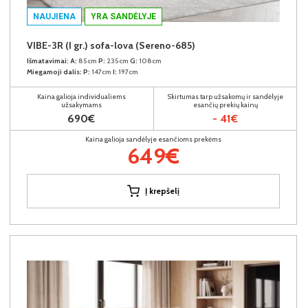
NAUJIENA
YRA SANDĖLYJE
VIBE-3R (I gr.) sofa-lova (Sereno-685)
Išmatavimai:
A:
85cm
P:
235cm
G:
108cm
Miegamoji dalis:
P:
147cm
I:
197cm
Kaina galioja individualiems
Skirtumas tarp užsakomų ir sandėlyje
užsakymams
esančių prekių kainų
690€
- 41€
Kaina galioja sandėlyje esančioms prekėms
649€
Į krepšelį