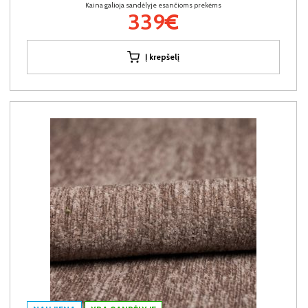
Kaina galioja sandėlyje esančioms prekėms
339€
Į krepšelį