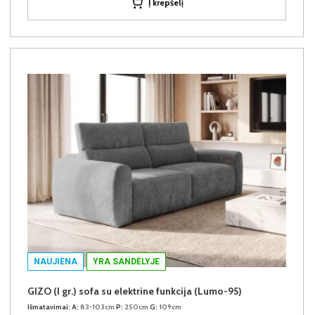
Į krepšelį
NAUJIENA
YRA SANDĖLYJE
GIZO (I gr.) sofa su elektrine funkcija (Lumo-95)
Išmatavimai:
A:
83-103cm
P:
250cm
G:
109cm