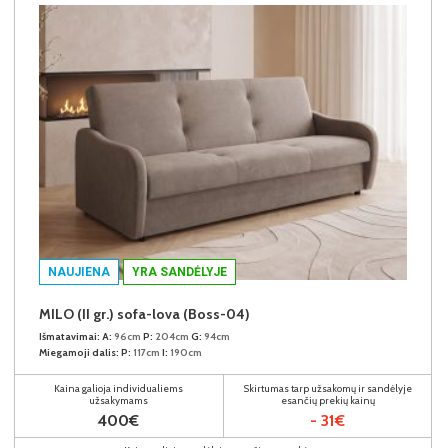
NAUJIENA
YRA SANDĖLYJE
MILO (II gr.) sofa-lova (Boss-04)
Išmatavimai:
A:
96cm
P:
204cm
G:
94cm
Miegamoji dalis:
P:
117cm
I:
190cm
Kaina galioja individualiems
Skirtumas tarp užsakomų ir sandėlyje
užsakymams
esančių prekių kainų
400€
- 31€