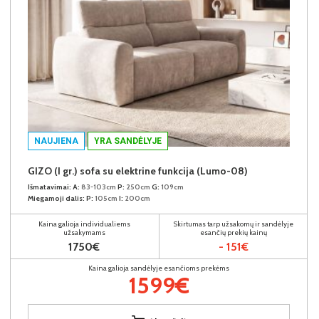
NAUJIENA
YRA SANDĖLYJE
GIZO (I gr.) sofa su elektrine funkcija (Lumo-08)
Išmatavimai:
A:
83-103cm
P:
250cm
G:
109cm
Miegamoji dalis:
P:
105cm
I:
200cm
Kaina galioja individualiems
Skirtumas tarp užsakomų ir sandėlyje
užsakymams
esančių prekių kainų
1750€
- 151€
Kaina galioja sandėlyje esančioms prekėms
1599€