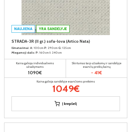
NAUJIENA
YRA SANDĖLYJE
STRADA-3R (II gr.) sofa-lova (Artico Nata)
Išmatavimai:
A:
100cm
P:
290cm
G:
125cm
Miegamoji dalis:
P:
160cm
I:
240cm
Kaina galioja individualiems
Skirtumas tarp užsakomų ir sandėlyje
užsakymams
esančių prekių kainų
1090€
- 41€
Kaina galioja sandėlyje esančioms prekėms
1049€
Į krepšelį