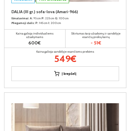
DALIA (III gr.) sofa-lova (Amari-966)
Išmatavimai:
A:
95cm
P:
225cm
G:
100cm
Miegamoji dalis:
P:
145cm
I:
200cm
Kaina galioja individualiems
Skirtumas tarp užsakomų ir sandėlyje
užsakymams
esančių prekių kainų
600€
- 51€
Kaina galioja sandėlyje esančioms prekėms
549€
Į krepšelį