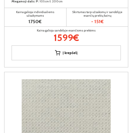
Miegamoji dalis:
P:
105cm
I:
200cm
Kaina galioja individualiems
Skirtumas tarp užsakomų ir sandėlyje
užsakymams
esančių prekių kainų
1750€
- 151€
Kaina galioja sandėlyje esančioms prekėms
1599€
Į krepšelį