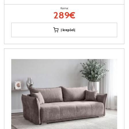
Kaina:
289€
Į krepšelį