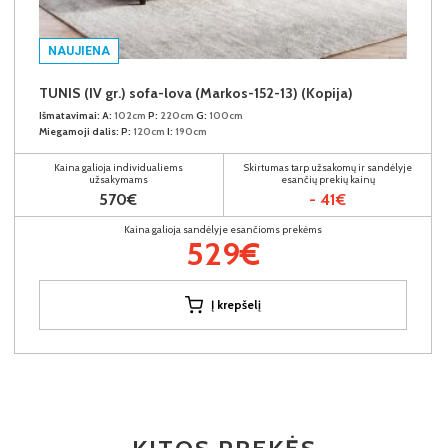
NAUJIENA
TUNIS (IV gr.) sofa-lova (Markos-152-13) (Kopija)
Išmatavimai:
A:
102cm
P:
220cm
G:
100cm
Miegamoji dalis:
P:
120cm
I:
190cm
Kaina galioja individualiems
Skirtumas tarp užsakomų ir sandėlyje
užsakymams
esančių prekių kainų
570€
- 41€
Kaina galioja sandėlyje esančioms prekėms
529€
Į krepšelį