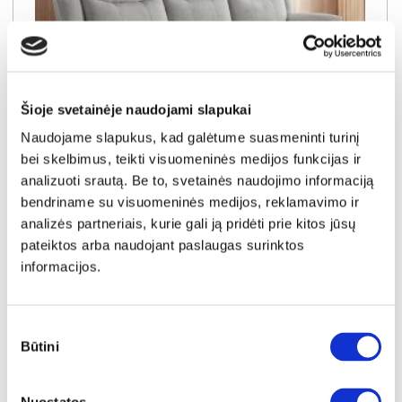
Šioje svetainėje naudojami slapukai
Naudojame slapukus, kad galėtume suasmeninti turinį
bei skelbimus, teikti visuomeninės medijos funkcijas ir
NAUJIENA
YRA SANDĖLYJE
analizuoti srautą. Be to, svetainės naudojimo informaciją
LANCASTER-III (II gr.) trivietė sofa-reglaineris (EDA828-10 Pilkas)
bendriname su visuomeninės medijos, reklamavimo ir
Išmatavimai:
A:
104cm
P:
210cm
G:
90cm
analizės partneriais, kurie gali ją pridėti prie kitos jūsų
pateiktos arba naudojant paslaugas surinktos
Kaina:
informacijos.
649€
Sutikimo
Į krepšelį
Būtini
pasirinkimas