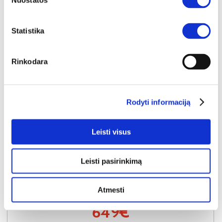
Nuostatos
Statistika
Rinkodara
Rodyti informaciją
Leisti visus
NAUJIENA
YRA SANDĖLYJE
Leisti pasirinkimą
LANCASTER-III (II gr.) trivietė sofa-reglaineris (EDA828-05 Rudas)
Išmatavimai:
A:
104cm
P:
210cm
G:
90cm
Atmesti
Kaina:
649€