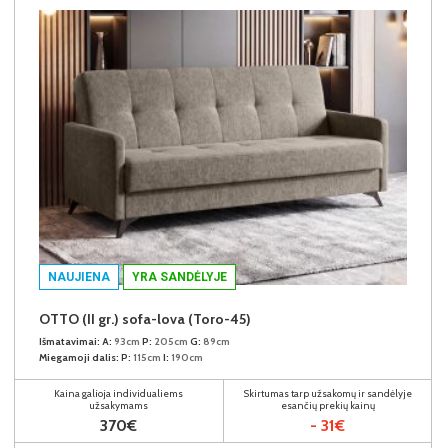
NAUJIENA
YRA SANDĖLYJE
OTTO (II gr.) sofa-lova (Toro-45)
Išmatavimai:
A:
93cm
P:
205cm
G:
89cm
Miegamoji dalis:
P:
115cm
I:
190cm
Kaina galioja individualiems
Skirtumas tarp užsakomų ir sandėlyje
užsakymams
esančių prekių kainų
370€
- 31€