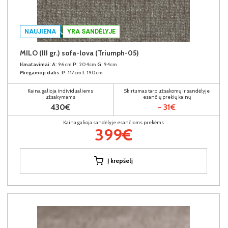
NAUJIENA
YRA SANDĖLYJE
MILO (III gr.) sofa-lova (Triumph-05)
Išmatavimai:
A:
96cm
P:
204cm
G:
94cm
Miegamoji dalis:
P:
117cm
I:
190cm
Kaina galioja individualiems
Skirtumas tarp užsakomų ir sandėlyje
užsakymams
esančių prekių kainų
430€
- 31€
Kaina galioja sandėlyje esančioms prekėms
399€
Į krepšelį