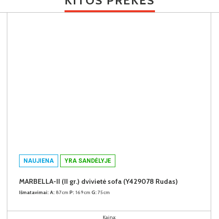
KITOS PREKĖS
NAUJIENA
YRA SANDĖLYJE
MARBELLA-II (II gr.) dvivietė sofa (Y429078 Rudas)
Išmatavimai:
A:
87cm
P:
169cm
G:
75cm
Kaina: