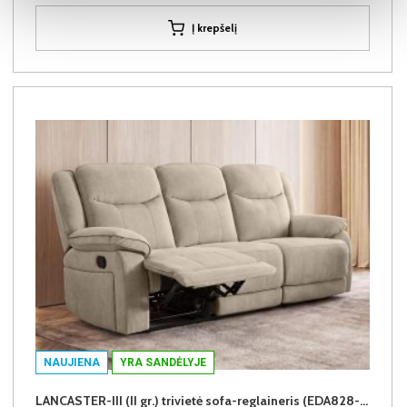
Į krepšelį
NAUJIENA
YRA SANDĖLYJE
LANCASTER-III (II gr.) trivietė sofa-reglaineris (EDA828-02 Šviesiai rudas)