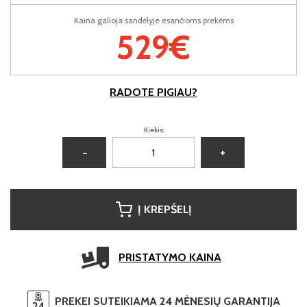
Kaina galioja sandėlyje esančioms prekėms
529€
RADOTE PIGIAU?
Kiekis:
−
+
Į KREPŠELĮ
PRISTATYMO KAINA
PREKEI SUTEIKIAMA 24 MĖNESIŲ GARANTIJA