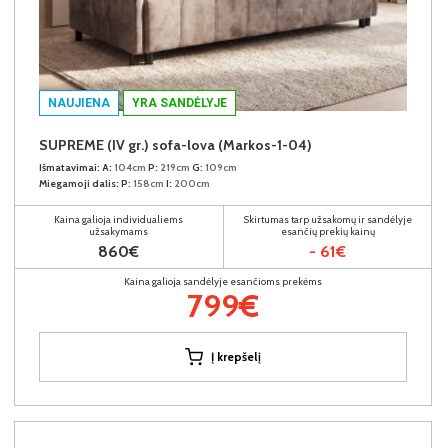
NAUJIENA
YRA SANDĖLYJE
SUPREME (IV gr.) sofa-lova (Markos-1-04)
Išmatavimai:
A:
104cm
P:
219cm
G:
109cm
Miegamoji dalis:
P:
158cm
I:
200cm
Kaina galioja individualiems
Skirtumas tarp užsakomų ir sandėlyje
užsakymams
esančių prekių kainų
860€
- 61€
Kaina galioja sandėlyje esančioms prekėms
799€
Į krepšelį