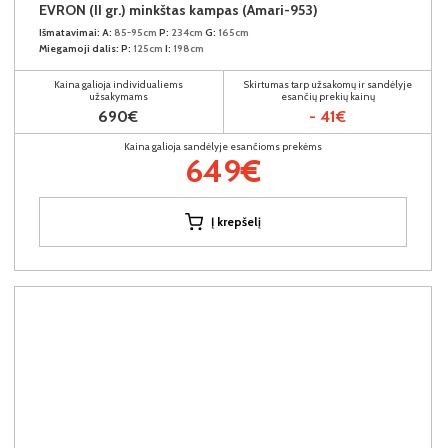
EVRON (II gr.) minkštas kampas (Amari-953)
Išmatavimai:
A:
85-95cm
P:
234cm
G:
165cm
Miegamoji dalis:
P:
125cm
I:
198cm
Kaina galioja individualiems
Skirtumas tarp užsakomų ir sandėlyje
užsakymams
esančių prekių kainų
690€
- 41€
Kaina galioja sandėlyje esančioms prekėms
649€
Į krepšelį