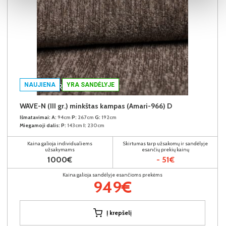
NAUJIENA
YRA SANDĖLYJE
WAVE-N (III gr.) minkštas kampas (Amari-966) D
Išmatavimai:
A:
94cm
P:
267cm
G:
192cm
Miegamoji dalis:
P:
143cm
I:
230cm
Kaina galioja individualiems
Skirtumas tarp užsakomų ir sandėlyje
užsakymams
esančių prekių kainų
1000€
- 51€
Kaina galioja sandėlyje esančioms prekėms
949€
Į krepšelį