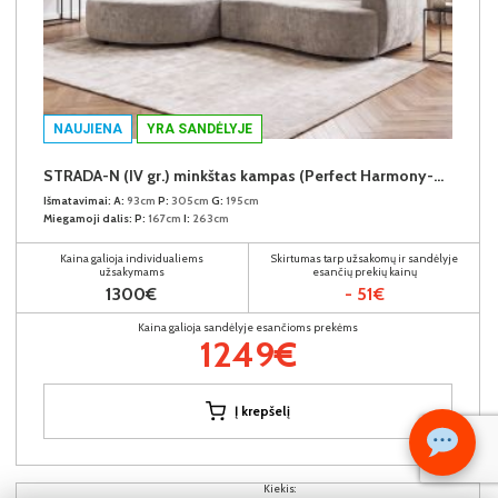
NAUJIENA
YRA SANDĖLYJE
STRADA-N (IV gr.) minkštas kampas (Perfect Harmony-04) K
Išmatavimai:
A:
93cm
P:
305cm
G:
195cm
Miegamoji dalis:
P:
167cm
I:
263cm
Kaina galioja individualiems
Skirtumas tarp užsakomų ir sandėlyje
užsakymams
esančių prekių kainų
1300€
- 51€
Kaina galioja sandėlyje esančioms prekėms
1249€
Į krepšelį
Kiekis: