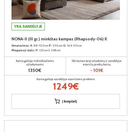
YRA SANDĖLYJE
NONA-II (III gr.) minkštas kampas (Rhapsody-06) K
Išmatavimai:
A:
88-102cm
P:
330cm
G:
164-213cm
Miegamoji dalis:
P:
125cm
I:
248cm
Kaina galioja individualiems
Skirtumas tarp užsakomų ir sandėlyje
užsakymams
esančių prekių kainų
1350€
- 101€
Kaina galioja sandėlyje esančioms prekėms
1249€
Į krepšelį