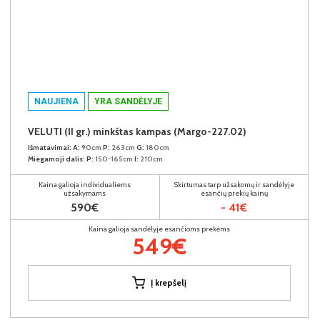
NAUJIENA
YRA SANDĖLYJE
VELUTI (II gr.) minkštas kampas (Margo-227.02)
Išmatavimai:
A:
90cm
P:
263cm
G:
180cm
Miegamoji dalis:
P:
150-165cm
I:
210cm
Kaina galioja individualiems
Skirtumas tarp užsakomų ir sandėlyje
užsakymams
esančių prekių kainų
590€
- 41€
Kaina galioja sandėlyje esančioms prekėms
549€
Į krepšelį