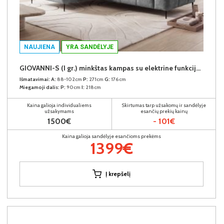
NAUJIENA
YRA SANDĖLYJE
GIOVANNI-S (I gr.) minkštas kampas su elektrine funkcija (Aphrodite-21) K
Išmatavimai:
A:
88-102cm
P:
271cm
G:
176cm
Miegamoji dalis:
P:
90cm
I:
218cm
Kaina galioja individualiems
Skirtumas tarp užsakomų ir sandėlyje
užsakymams
esančių prekių kainų
1500€
- 101€
Kaina galioja sandėlyje esančioms prekėms
1399€
Į krepšelį