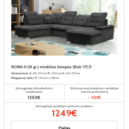
NONA-II (III gr.) minkštas kampas (Bali-17) D
Išmatavimai:
A:
88-102cm
P:
330cm
G:
164-213cm
Miegamoji dalis:
P:
125cm
I:
248cm
Kaina galioja individualiems
Skirtumas tarp užsakomų ir sandėlyje
užsakymams
esančių prekių kainų
1350€
- 101€
Kaina galioja sandėlyje esančioms prekėms
1249€
Plačiau