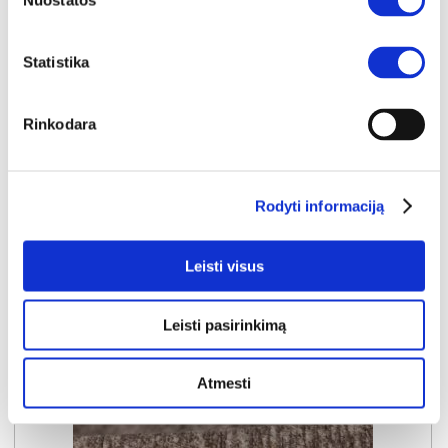
Nuostatos
WAVE-N (III gr.) minkštas kampas (Amari-966) K
Išmatavimai:
A:
94cm
P:
267cm
G:
192cm
Statistika
Miegamoji dalis:
P:
143cm
I:
230cm
Kaina galioja individualiems
Skirtumas tarp užsakomų ir sandėlyje
Rinkodara
užsakymams
esančių prekių kainų
1000€
- 51€
Kaina galioja sandėlyje esančioms prekėms
949€
Rodyti informaciją
Į krepšelį
Leisti visus
Leisti pasirinkimą
Atmesti