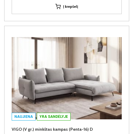
Į krepšelį
NAUJIENA
YRA SANDĖLYJE
VIGO (V gr.) minkštas kampas (Penta-16) D