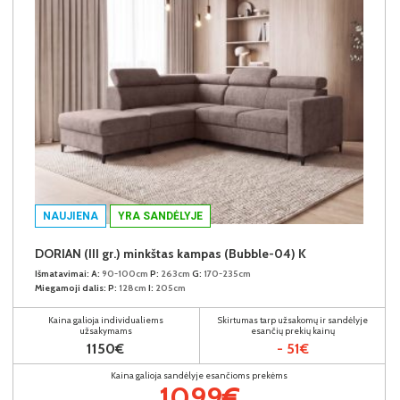
NAUJIENA
YRA SANDĖLYJE
DORIAN (III gr.) minkštas kampas (Bubble-04) K
Išmatavimai:
A:
90-100cm
P:
263cm
G:
170-235cm
Miegamoji dalis:
P:
128cm
I:
205cm
Kaina galioja individualiems
Skirtumas tarp užsakomų ir sandėlyje
užsakymams
esančių prekių kainų
1150€
- 51€
Kaina galioja sandėlyje esančioms prekėms
1099€