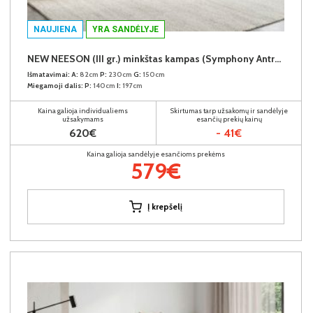
NAUJIENA
YRA SANDĖLYJE
NEW NEESON (III gr.) minkštas kampas (Symphony Antracite-20)
Išmatavimai:
A:
82cm
P:
230cm
G:
150cm
Miegamoji dalis:
P:
140cm
I:
197cm
Kaina galioja individualiems
Skirtumas tarp užsakomų ir sandėlyje
užsakymams
esančių prekių kainų
620€
- 41€
Kaina galioja sandėlyje esančioms prekėms
579€
Į krepšelį