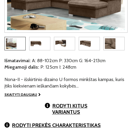
Išmatavimai:
A: 88-102cm P: 330cm G: 164-213cm
Miegamoji dalis:
P: 125cm I: 248cm
Nona-II - išskirtinio dizaino U formos minkštas kampas, kuris
įtiks kiekvienam ieškančiam kokybės…
SKAITYTI DAUGIAU
RODYTI KITUS
VARIANTUS
RODYTI PREKĖS CHARAKTERISTIKAS