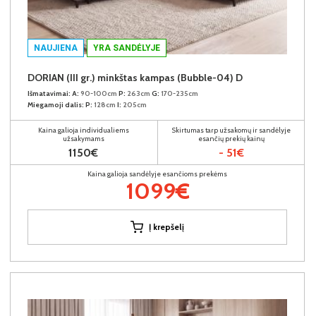
NAUJIENA
YRA SANDĖLYJE
DORIAN (III gr.) minkštas kampas (Bubble-04) D
Išmatavimai:
A:
90-100cm
P:
263cm
G:
170-235cm
Miegamoji dalis:
P:
128cm
I:
205cm
Kaina galioja individualiems
Skirtumas tarp užsakomų ir sandėlyje
užsakymams
esančių prekių kainų
1150€
- 51€
Kaina galioja sandėlyje esančioms prekėms
1099€
Į krepšelį