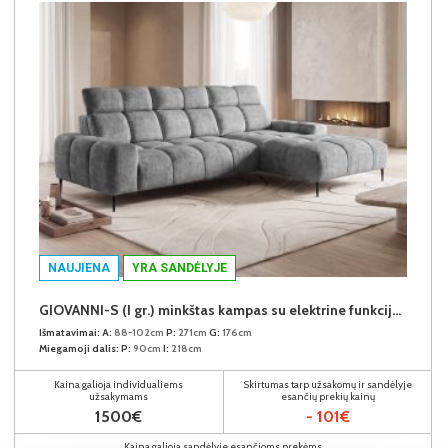
NAUJIENA
YRA SANDĖLYJE
GIOVANNI-S (I gr.) minkštas kampas su elektrine funkcija (Aphrodite-21) D
Išmatavimai:
A:
88-102cm
P:
271cm
G:
176cm
Miegamoji dalis:
P:
90cm
I:
218cm
Kaina galioja individualiems
Skirtumas tarp užsakomų ir sandėlyje
užsakymams
esančių prekių kainų
1500€
- 101€
Kaina galioja sandėlyje esančioms prekėms