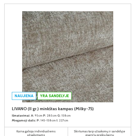
NAUJIENA
YRA SANDĖLYJE
LIVANO (II gr.) minkštas kampas (Milky-75)
Išmatavimai:
A:
95cm
P:
285cm
G:
158cm
Miegamoji dalis:
P:
145-158cm
I:
227cm
Kaina galioja individualiems
Skirtumas tarp užsakomų ir sandėlyje
užsakymams
esančių prekių kainų