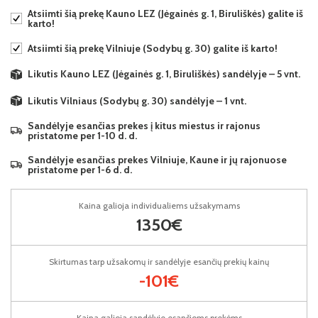
Atsiimti šią prekę Kauno LEZ (Jėgainės g. 1, Biruliškės) galite iš
karto!
Atsiimti šią prekę Vilniuje (Sodybų g. 30) galite iš karto!
Likutis Kauno LEZ (Jėgainės g. 1, Biruliškės) sandėlyje – 5 vnt.
Likutis Vilniaus (Sodybų g. 30) sandėlyje – 1 vnt.
Sandėlyje esančias prekes į kitus miestus ir rajonus
pristatome per 1-10 d. d.
Sandėlyje esančias prekes Vilniuje, Kaune ir jų rajonuose
pristatome per 1-6 d. d.
Kaina galioja individualiems užsakymams
1350€
Skirtumas tarp užsakomų ir sandėlyje esančių prekių kainų
-101€
Kaina galioja sandėlyje esančioms prekėms