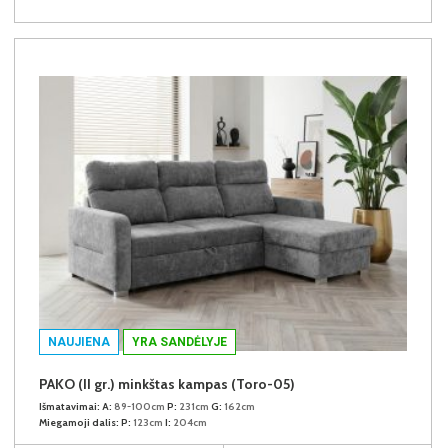
NAUJIENA
YRA SANDĖLYJE
PAKO (II gr.) minkštas kampas (Toro-05)
Išmatavimai:
A:
89-100cm
P:
231cm
G:
162cm
Miegamoji dalis:
P:
123cm
I:
204cm