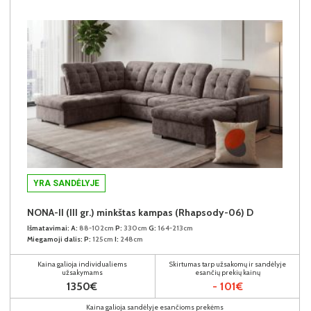
YRA SANDĖLYJE
NONA-II (III gr.) minkštas kampas (Rhapsody-06) D
Išmatavimai:
A:
88-102cm
P:
330cm
G:
164-213cm
Miegamoji dalis:
P:
125cm
I:
248cm
Kaina galioja individualiems
Skirtumas tarp užsakomų ir sandėlyje
užsakymams
esančių prekių kainų
1350€
- 101€
Kaina galioja sandėlyje esančioms prekėms