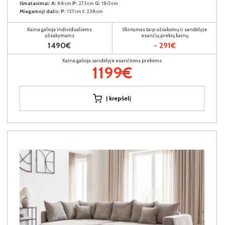
Išmatavimai:
A:
88cm
P:
273cm
G:
180cm
Miegamoji dalis:
P:
127cm
I:
238cm
Kaina galioja individualiems
Skirtumas tarp užsakomų ir sandėlyje
užsakymams
esančių prekių kainų
1490€
- 291€
Kaina galioja sandėlyje esančioms prekėms
1199€
Į krepšelį