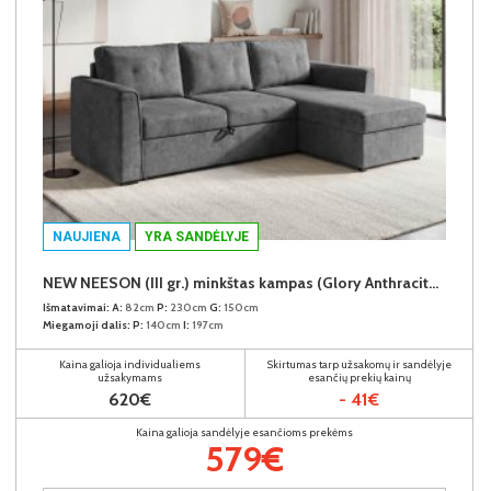
NAUJIENA
YRA SANDĖLYJE
NEW NEESON (III gr.) minkštas kampas (Glory Anthracite-18)
Išmatavimai:
A:
82cm
P:
230cm
G:
150cm
Miegamoji dalis:
P:
140cm
I:
197cm
Kaina galioja individualiems
Skirtumas tarp užsakomų ir sandėlyje
užsakymams
esančių prekių kainų
620€
- 41€
Kaina galioja sandėlyje esančioms prekėms
579€