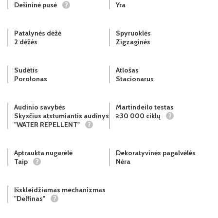
Dešininė pusė
?
Yra
Patalynės dėžė
Spyruoklės
2 dėžės
Zigzaginės
Sudėtis
Atlošas
Porolonas
Stacionarus
Audinio savybės
Martindeilo testas
Skysčius atstumiantis audinys
≥30 000 ciklų
?
"WATER REPELLENT"
?
Aptraukta nugarėlė
Dekoratyvinės pagalvėlės
Taip
?
Nėra
Išskleidžiamas mechanizmas
"Delfinas"
?