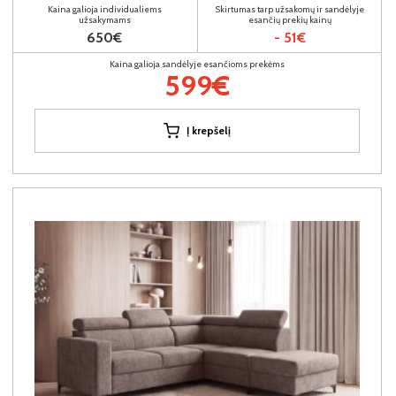
Kaina galioja individualiems
Skirtumas tarp užsakomų ir sandėlyje
užsakymams
esančių prekių kainų
650€
- 51€
Kaina galioja sandėlyje esančioms prekėms
599€
Į krepšelį