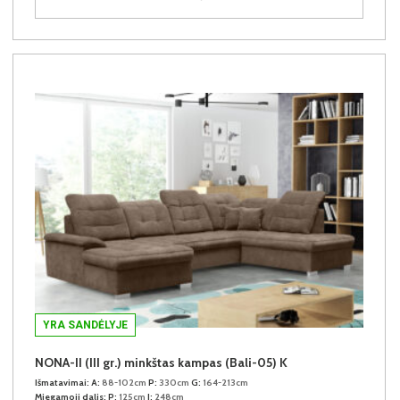
YRA SANDĖLYJE
NONA-II (III gr.) minkštas kampas (Bali-05) K
Išmatavimai:
A:
88-102cm
P:
330cm
G:
164-213cm
Miegamoji dalis:
P:
125cm
I:
248cm