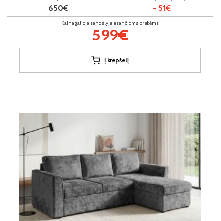
650€
- 51€
Kaina galioja sandėlyje esančioms prekėms
599€
Į krepšelį