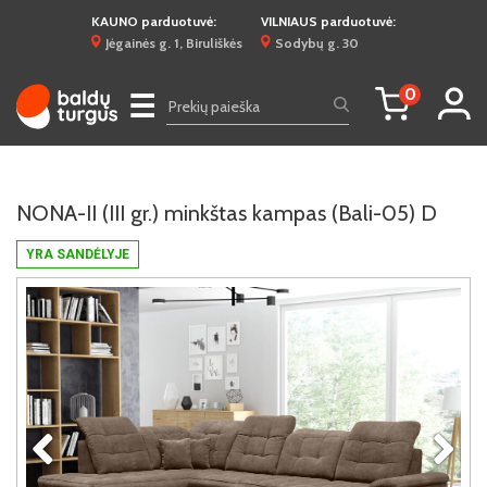
KAUNO parduotuvė:
VILNIAUS parduotuvė:
Jėgainės g. 1, Biruliškės
Sodybų g. 30
0
☰
NONA-II (III gr.) minkštas kampas (Bali-05) D
YRA SANDĖLYJE