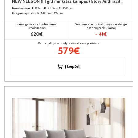
NEW NEESON (III gr.) minkštas kampas (Glory Anthracite-18)
Išmatavimai:
A:
82cm
P:
230cm
G:
150cm
Miegamoji dalis:
P:
140cm
I:
197cm
Kaina galioja individualiems
Skirtumas tarp užsakomų ir sandėlyje
užsakymams
esančių prekių kainų
620€
- 41€
Kaina galioja sandėlyje esančioms prekėms
579€
Į krepšelį