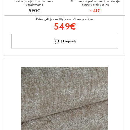
Kaina galioja individualiems
Skirtumas tarp užsakomų ir sandėlyje
užsakymams
esančių prekių kainų
590€
- 41€
Kaina galioja sandėlyje esančioms prekėms
549€
Į krepšelį