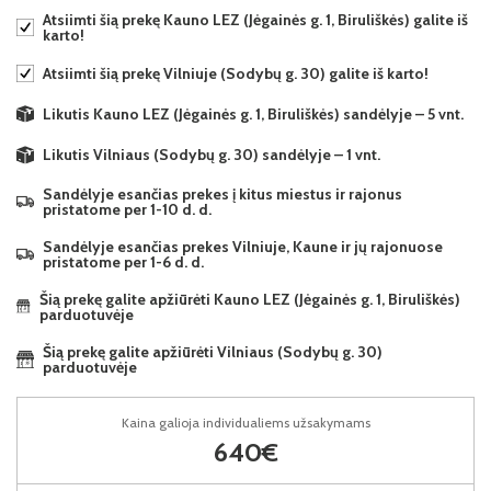
Atsiimti šią prekę Kauno LEZ (Jėgainės g. 1, Biruliškės) galite iš
karto!
Atsiimti šią prekę Vilniuje (Sodybų g. 30) galite iš karto!
Likutis Kauno LEZ (Jėgainės g. 1, Biruliškės) sandėlyje – 5 vnt.
Likutis Vilniaus (Sodybų g. 30) sandėlyje – 1 vnt.
Sandėlyje esančias prekes į kitus miestus ir rajonus
pristatome per 1-10 d. d.
Sandėlyje esančias prekes Vilniuje, Kaune ir jų rajonuose
pristatome per 1-6 d. d.
Šią prekę galite apžiūrėti Kauno LEZ (Jėgainės g. 1, Biruliškės)
parduotuvėje
Šią prekę galite apžiūrėti Vilniaus (Sodybų g. 30)
parduotuvėje
Kaina galioja individualiems užsakymams
640€