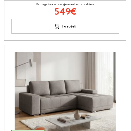
Kaina galioja sandėlyje esančioms prekėms
549€
Į krepšelį