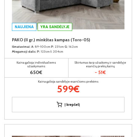
NAUJIENA
YRA SANDĖLYJE
PAKO (II gr.) minkštas kampas (Toro-05)
Išmatavimai:
A:
89-100cm
P:
231cm
G:
162cm
Miegamoji dalis:
P:
123cm
I:
204cm
Kaina galioja individualiems
Skirtumas tarp užsakomų ir sandėlyje
užsakymams
esančių prekių kainų
650€
- 51€
Kaina galioja sandėlyje esančioms prekėms
599€
Į krepšelį