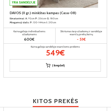
YRA SANDĖLYJE
DAVOS (II gr.) minkštas kampas (Casa-08)
Išmatavimai:
A:
92cm
P:
256cm
G:
180cm
Miegamoji dalis:
P:
130-144cm
I:
210cm
Kaina galioja individualiems
Skirtumas tarp užsakomų ir sandėlyje
užsakymams
esančių prekių kainų
600€
- 51€
Kaina galioja sandėlyje esančioms prekėms
549€
Į krepšelį
KITOS PREKĖS