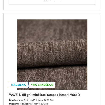
NAUJIENA
YRA SANDĖLYJE
WAVE-N (III gr.) minkštas kampas (Amari-966) D
Išmatavimai:
A:
94cm
P:
267cm
G:
192cm
Miegamoji dalis:
P:
143cm
I:
230cm