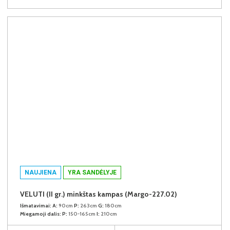
NAUJIENA
YRA SANDĖLYJE
VELUTI (II gr.) minkštas kampas (Margo-227.02)
Išmatavimai:
A:
90cm
P:
263cm
G:
180cm
Miegamoji dalis:
P:
150-165cm
I:
210cm