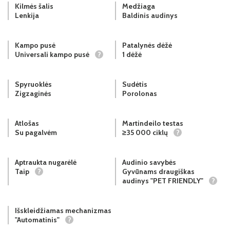
Kilmės šalis
Medžiaga
Lenkija
Baldinis audinys
Kampo pusė
Patalynės dėžė
Universali kampo pusė
?
1 dėžė
Spyruoklės
Sudėtis
Zigzaginės
Porolonas
Atlošas
Martindeilo testas
Su pagalvėm
≥35 000 ciklų
?
Aptraukta nugarėlė
Audinio savybės
Taip
?
Gyvūnams draugiškas
audinys "PET FRIENDLY"
?
Išskleidžiamas mechanizmas
"Automatinis"
?