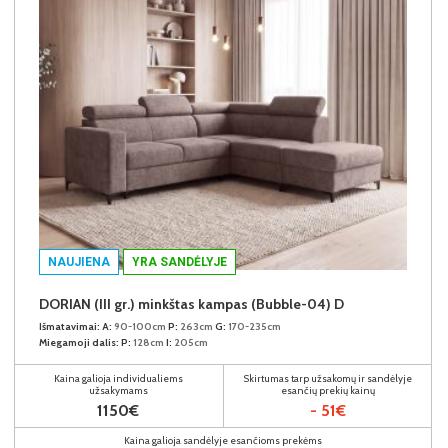
NAUJIENA
YRA SANDĖLYJE
DORIAN (III gr.) minkštas kampas (Bubble-04) D
Išmatavimai:
A:
90-100cm
P:
263cm
G:
170-235cm
Miegamoji dalis:
P:
128cm
I:
205cm
Kaina galioja individualiems
Skirtumas tarp užsakomų ir sandėlyje
užsakymams
esančių prekių kainų
1150€
- 51€
Kaina galioja sandėlyje esančioms prekėms