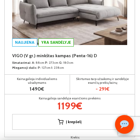
NAUJIENA
YRA SANDĖLYJE
VIGO (V gr.) minkštas kampas (Penta-16) D
Išmatavimai:
A:
88cm
P:
273cm
G:
180cm
Miegamoji dalis:
P:
127cm
I:
238cm
Kaina galioja individualiems
Skirtumas tarp užsakomų ir sandėlyje
užsakymams
esančių prekių kainų
1490€
- 291€
Kaina galioja sandėlyje esančioms prekėms
1199€
Į krepšelį
Kiekis: