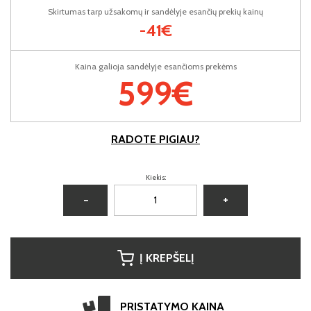
Skirtumas tarp užsakomų ir sandėlyje esančių prekių kainų
-41€
Kaina galioja sandėlyje esančioms prekėms
599€
RADOTE PIGIAU?
Kiekis:
−
+
Į KREPŠELĮ
PRISTATYMO KAINA