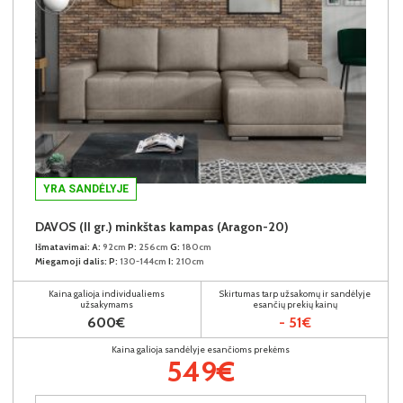
YRA SANDĖLYJE
DAVOS (II gr.) minkštas kampas (Aragon-20)
Išmatavimai:
A:
92cm
P:
256cm
G:
180cm
Miegamoji dalis:
P:
130-144cm
I:
210cm
Kaina galioja individualiems
Skirtumas tarp užsakomų ir sandėlyje
užsakymams
esančių prekių kainų
600€
- 51€
Kaina galioja sandėlyje esančioms prekėms
549€