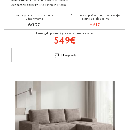
Išmatavimai:
A:
92cm
P:
256cm
G:
180cm
Miegamoji dalis:
P:
130-144cm
I:
210cm
Kaina galioja individualiems
Skirtumas tarp užsakomų ir sandėlyje
užsakymams
esančių prekių kainų
600€
- 51€
Kaina galioja sandėlyje esančioms prekėms
549€
Į krepšelį