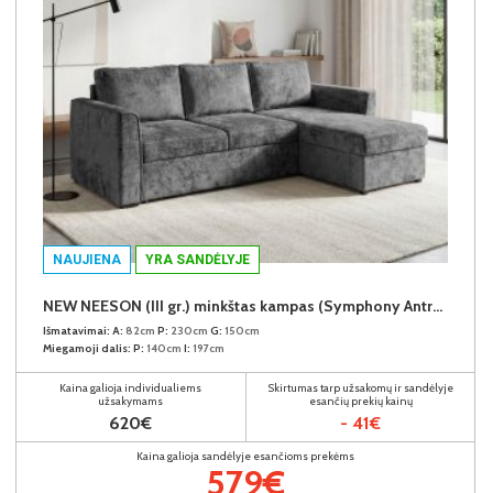
NAUJIENA
YRA SANDĖLYJE
NEW NEESON (III gr.) minkštas kampas (Symphony Antracite-20)
Išmatavimai:
A:
82cm
P:
230cm
G:
150cm
Miegamoji dalis:
P:
140cm
I:
197cm
Kaina galioja individualiems
Skirtumas tarp užsakomų ir sandėlyje
užsakymams
esančių prekių kainų
620€
- 41€
Kaina galioja sandėlyje esančioms prekėms
579€