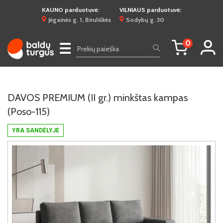
KAUNO parduotuvė:
VILNIAUS parduotuvė:
Jėgainės g. 1, Biruliškės
Sodybų g. 30
0
☰
DAVOS PREMIUM (II gr.) minkštas kampas
(Poso-115)
YRA SANDĖLYJE