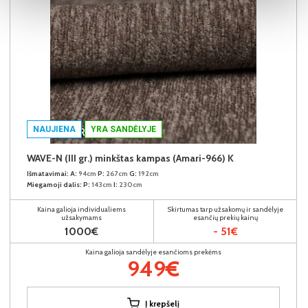
NAUJIENA
YRA SANDĖLYJE
WAVE-N (III gr.) minkštas kampas (Amari-966) K
Išmatavimai:
A:
94cm
P:
267cm
G:
192cm
Miegamoji dalis:
P:
143cm
I:
230cm
Kaina galioja individualiems
Skirtumas tarp užsakomų ir sandėlyje
užsakymams
esančių prekių kainų
1000€
- 51€
Kaina galioja sandėlyje esančioms prekėms
949€
Į krepšelį