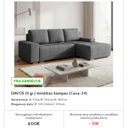
YRA SANDĖLYJE
DAVOS (II gr.) minkštas kampas (Casa-24)
Išmatavimai:
A:
92cm
P:
256cm
G:
180cm
Miegamoji dalis:
P:
130-144cm
I:
210cm
Kaina galioja individualiems
Skirtumas tarp užsakomų ir sandėlyje
užsakymams
esančių prekių kainų
600€
- 51€