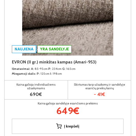
NAUJIENA
YRA SANDĖLYJE
EVRON (II gr.) minkštas kampas (Amari-953)
Išmatavimai:
A:
85-95cm
P:
234cm
G:
165cm
Miegamoji dalis:
P:
125cm
I:
198cm
Kaina galioja individualiems
Skirtumas tarp užsakomų ir sandėlyje
užsakymams
esančių prekių kainų
690€
- 41€
Kaina galioja sandėlyje esančioms prekėms
649€
Į krepšelį