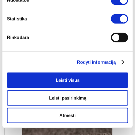
Nuostatos
NAUJIENA
YRA SANDĖLYJE
GIOVANNI-S (I gr.) minkštas kampas su elektrine funkcija (Aphrodite-21) D
Statistika
Išmatavimai:
A:
88-102cm
P:
271cm
G:
176cm
Miegamoji dalis:
P:
90cm
I:
218cm
Rinkodara
Kaina galioja individualiems
Skirtumas tarp užsakomų ir sandėlyje
užsakymams
esančių prekių kainų
1500€
- 101€
Kaina galioja sandėlyje esančioms prekėms
1399€
Rodyti informaciją
Leisti visus
Į krepšelį
Leisti pasirinkimą
Atmesti