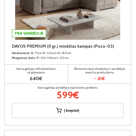
YRA SANDĖLYJE
DAVOS PREMIUM (II gr.) minkštas kampas (Poso-03)
Išmatavimai:
A:
92cm
P:
256cm
G:
180cm
Miegamoji dalis:
P:
130-144cm
I:
210cm
Kaina galioja individualiems
Skirtumas tarp užsakomų ir sandėlyje
užsakymams
esančių prekių kainų
640€
- 41€
Kaina galioja sandėlyje esančioms prekėms
599€
Į krepšelį