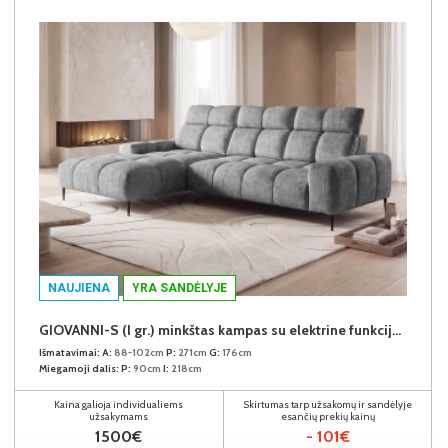
NAUJIENA
YRA SANDĖLYJE
GIOVANNI-S (I gr.) minkštas kampas su elektrine funkcija (Aphrodite-21) K
Išmatavimai:
A:
88-102cm
P:
271cm
G:
176cm
Miegamoji dalis:
P:
90cm
I:
218cm
Kaina galioja individualiems
Skirtumas tarp užsakomų ir sandėlyje
užsakymams
esančių prekių kainų
1500€
- 101€