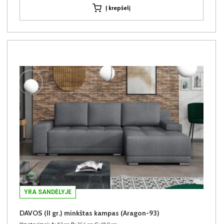
Į krepšelį
YRA SANDĖLYJE
DAVOS (II gr.) minkštas kampas (Aragon-93)