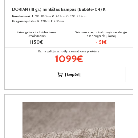
DORIAN (III gr.) minkštas kampas (Bubble-04) K
Išmatavimai:
A:
90-100cm
P:
263cm
G:
170-235cm
Miegamoji dalis:
P:
128cm
I:
205cm
Kaina galioja individualiems
Skirtumas tarp užsakomų ir sandėlyje
užsakymams
esančių prekių kainų
1150€
- 51€
Kaina galioja sandėlyje esančioms prekėms
1099€
Į krepšelį