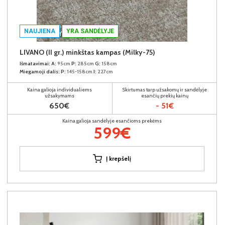
NAUJIENA
YRA SANDĖLYJE
LIVANO (II gr.) minkštas kampas (Milky-75)
Išmatavimai:
A:
95cm
P:
285cm
G:
158cm
Miegamoji dalis:
P:
145-158cm
I:
227cm
Kaina galioja individualiems
Skirtumas tarp užsakomų ir sandėlyje
užsakymams
esančių prekių kainų
650€
- 51€
Kaina galioja sandėlyje esančioms prekėms
599€
Į krepšelį