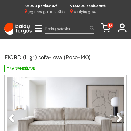
KAUNO parduotuvė:
VILNIAUS parduotuvė:
Jėgainės g. 1, Biruliškės
Sodybų g. 30
0
☰
FIORD (II gr.) sofa-lova (Poso-140)
YRA SANDĖLYJE