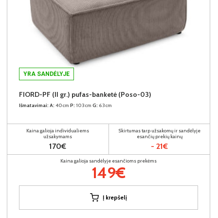
YRA SANDĖLYJE
FIORD-PF (II gr.) pufas-banketė (Poso-03)
Išmatavimai:
A:
40cm
P:
103cm
G:
63cm
Kaina galioja individualiems
Skirtumas tarp užsakomų ir sandėlyje
užsakymams
esančių prekių kainų
170€
- 21€
Kaina galioja sandėlyje esančioms prekėms
149€
Į krepšelį