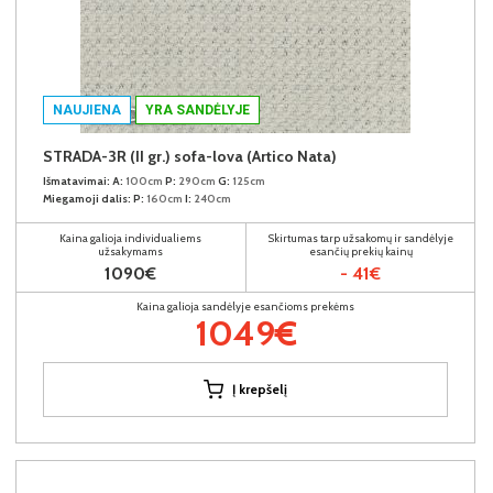
NAUJIENA
YRA SANDĖLYJE
STRADA-3R (II gr.) sofa-lova (Artico Nata)
Išmatavimai:
A:
100cm
P:
290cm
G:
125cm
Miegamoji dalis:
P:
160cm
I:
240cm
Kaina galioja individualiems
Skirtumas tarp užsakomų ir sandėlyje
užsakymams
esančių prekių kainų
1090€
- 41€
Kaina galioja sandėlyje esančioms prekėms
1049€
Į krepšelį