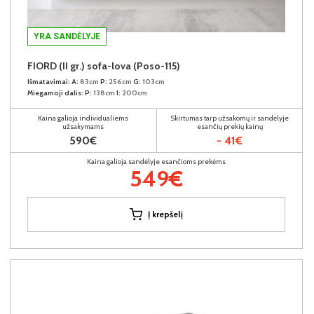
YRA SANDĖLYJE
FIORD (II gr.) sofa-lova (Poso-115)
Išmatavimai:
A:
83cm
P:
256cm
G:
103cm
Miegamoji dalis:
P:
138cm
I:
200cm
Kaina galioja individualiems
Skirtumas tarp užsakomų ir sandėlyje
užsakymams
esančių prekių kainų
590€
- 41€
Kaina galioja sandėlyje esančioms prekėms
549€
Į krepšelį