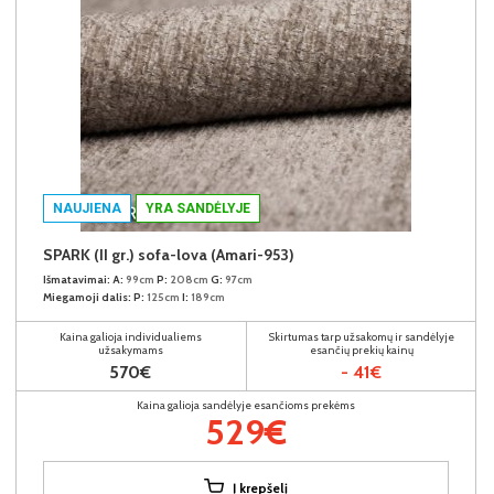
NAUJIENA
YRA SANDĖLYJE
SPARK (II gr.) sofa-lova (Amari-953)
Išmatavimai:
A:
99cm
P:
208cm
G:
97cm
Miegamoji dalis:
P:
125cm
I:
189cm
Kaina galioja individualiems
Skirtumas tarp užsakomų ir sandėlyje
užsakymams
esančių prekių kainų
570€
- 41€
Kaina galioja sandėlyje esančioms prekėms
529€
Į krepšelį