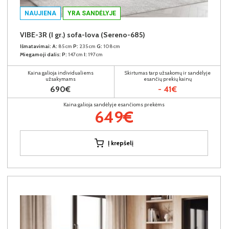
NAUJIENA
YRA SANDĖLYJE
VIBE-3R (I gr.) sofa-lova (Sereno-685)
Išmatavimai:
A:
85cm
P:
235cm
G:
108cm
Miegamoji dalis:
P:
147cm
I:
197cm
Kaina galioja individualiems
Skirtumas tarp užsakomų ir sandėlyje
užsakymams
esančių prekių kainų
690€
- 41€
Kaina galioja sandėlyje esančioms prekėms
649€
Į krepšelį