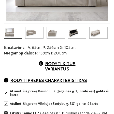
Išmatavimai:
A: 83cm P: 256cm G: 103cm
Miegamoji dalis:
P: 138cm I: 200cm
RODYTI KITUS
VARIANTUS
RODYTI PREKĖS CHARAKTERISTIKAS
Atsiimti šią prekę Kauno LEZ (Jėgainės g. 1, Biruliškės) galite iš
karto!
Atsiimti šią prekę Vilniuje (Sodybų g. 30) galite iš karto!
Likutis Kauno LEZ (Jėgainės g. 1, Biruliškės) sandėlyje – 6 vnt.