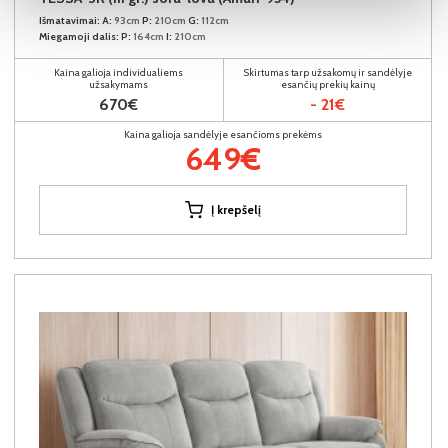
Išmatavimai:
A:
93cm
P:
210cm
G:
112cm
Miegamoji dalis:
P:
164cm
I:
210cm
Kaina galioja individualiems
Skirtumas tarp užsakomų ir sandėlyje
užsakymams
esančių prekių kainų
670€
- 21€
Kaina galioja sandėlyje esančioms prekėms
649€
Į krepšelį