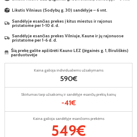
Likutis Vilniaus (Sodybų g. 30) sandėlyje – 6 vnt.
Sandėlyje esančias prekes į kitus miestus ir rajonus
pristatome per 1-10 d. d.
Sandėlyje esančias prekes Vilniuje, Kaune ir jų rajonuose
pristatome per 1-6 d. d.
Šią prekę galite apžiūrėti Kauno LEZ (Jėgainės g. 1, Biruliškės)
parduotuvėje
Kaina galioja individualiems užsakymams
590€
Skirtumas tarp užsakomų ir sandėlyje esančių prekių kainų
-41€
Kaina galioja sandėlyje esančioms prekėms
549€