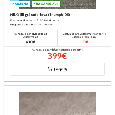
NAUJIENA
YRA SANDĖLYJE
MILO (III gr.) sofa-lova (Triumph-05)
Išmatavimai:
A:
96cm
P:
204cm
G:
94cm
Miegamoji dalis:
P:
117cm
I:
190cm
Kaina galioja individualiems
Skirtumas tarp užsakomų ir sandėlyje
užsakymams
esančių prekių kainų
430€
- 31€
Kaina galioja sandėlyje esančioms prekėms
399€
Į krepšelį