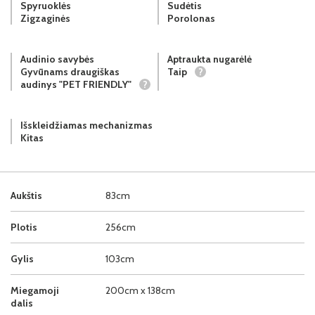
Spyruoklės
Sudėtis
Zigzaginės
Porolonas
Audinio savybės
Aptraukta nugarėlė
Gyvūnams draugiškas
Taip
?
audinys "PET FRIENDLY"
?
Išskleidžiamas mechanizmas
Kitas
Aukštis
83cm
Plotis
256cm
Gylis
103cm
Miegamoji
200cm x 138cm
dalis