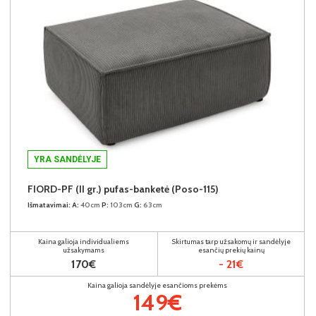
YRA SANDĖLYJE
FIORD-PF (II gr.) pufas-banketė (Poso-115)
Išmatavimai:
A:
40cm
P:
103cm
G:
63cm
Kaina galioja individualiems
Skirtumas tarp užsakomų ir sandėlyje
užsakymams
esančių prekių kainų
170€
- 21€
Kaina galioja sandėlyje esančioms prekėms
149€