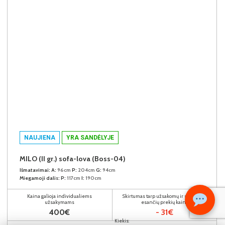
NAUJIENA
YRA SANDĖLYJE
MILO (II gr.) sofa-lova (Boss-04)
Išmatavimai:
A:
96cm
P:
204cm
G:
94cm
Miegamoji dalis:
P:
117cm
I:
190cm
Kaina galioja individualiems
Skirtumas tarp užsakomų ir sandėlyje
užsakymams
esančių prekių kainų
400€
- 31€
Kiekis: