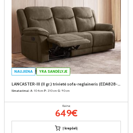
NAUJIENA
YRA SANDĖLYJE
LANCASTER-III (II gr.) trivietė sofa-reglaineris (EDA828-05 Rudas)
Išmatavimai:
A:
104cm
P:
210cm
G:
90cm
Kaina:
649€
Į krepšelį