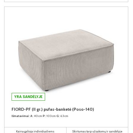
YRA SANDĖLYJE
FIORD-PF (II gr.) pufas-banketė (Poso-140)
Išmatavimai:
A:
40cm
P:
103cm
G:
63cm
Kaina galioja individualiems
Skirtumas tarp užsakomų ir sandėlyje