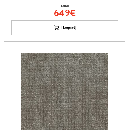
Kaina:
649€
Į krepšelį