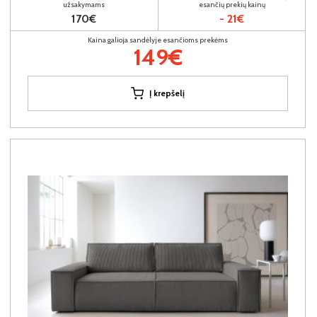
užsakymams
esančių prekių kainų
170€
- 21€
Kaina galioja sandėlyje esančioms prekėms
149€
Į krepšelį