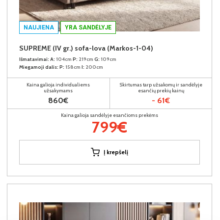
NAUJIENA
YRA SANDĖLYJE
SUPREME (IV gr.) sofa-lova (Markos-1-04)
Išmatavimai:
A:
104cm
P:
219cm
G:
109cm
Miegamoji dalis:
P:
158cm
I:
200cm
Kaina galioja individualiems
Skirtumas tarp užsakomų ir sandėlyje
užsakymams
esančių prekių kainų
860€
- 61€
Kaina galioja sandėlyje esančioms prekėms
799€
Į krepšelį