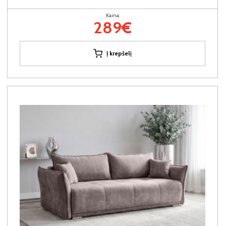
Kaina:
289€
Į krepšelį