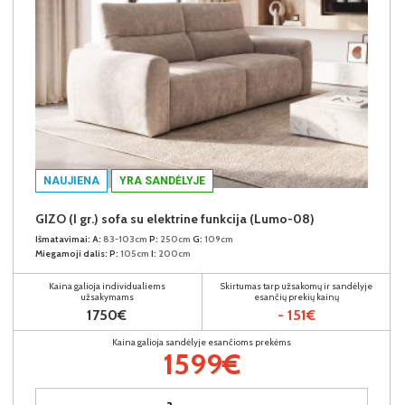
NAUJIENA
YRA SANDĖLYJE
GIZO (I gr.) sofa su elektrine funkcija (Lumo-08)
Išmatavimai:
A:
83-103cm
P:
250cm
G:
109cm
Miegamoji dalis:
P:
105cm
I:
200cm
Kaina galioja individualiems
Skirtumas tarp užsakomų ir sandėlyje
užsakymams
esančių prekių kainų
1750€
- 151€
Kaina galioja sandėlyje esančioms prekėms
1599€