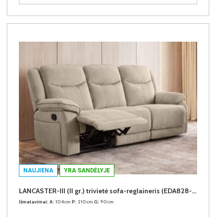
NAUJIENA
YRA SANDĖLYJE
LANCASTER-III (II gr.) trivietė sofa-reglaineris (EDA828-02 Šviesiai rudas)
Išmatavimai:
A:
104cm
P:
210cm
G:
90cm