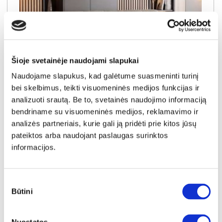
Šioje svetainėje naudojami slapukai
Naudojame slapukus, kad galėtume suasmeninti turinį
bei skelbimus, teikti visuomeninės medijos funkcijas ir
analizuoti srautą. Be to, svetainės naudojimo informaciją
bendriname su visuomeninės medijos, reklamavimo ir
NAUJIENA
YRA SANDĖLYJE
analizės partneriais, kurie gali ją pridėti prie kitos jūsų
OTTO (II gr.) sofa-lova (Toro-45)
pateiktos arba naudojant paslaugas surinktos
Išmatavimai:
A:
93cm
P:
205cm
G:
89cm
informacijos.
Miegamoji dalis:
P:
115cm
I:
190cm
Kaina galioja individualiems
Skirtumas tarp užsakomų ir sandėlyje
užsakymams
esančių prekių kainų
Sutikimo
370€
- 31€
Būtini
pasirinkimas
Kaina galioja sandėlyje esančioms prekėms
339€