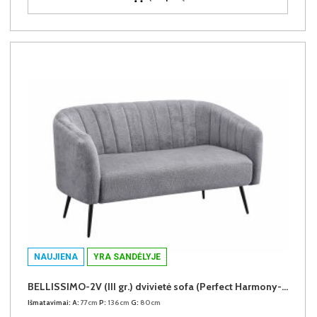
NAUJIENA
YRA SANDĖLYJE
BELLISSIMO-2V (III gr.) dvivietė sofa (Perfect Harmony-85)
Išmatavimai:
A:
77cm
P:
136cm
G:
80cm