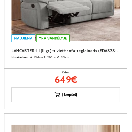
NAUJIENA
YRA SANDĖLYJE
LANCASTER-III (II gr.) trivietė sofa-reglaineris (EDA828-10 Pilkas)
Išmatavimai:
A:
104cm
P:
210cm
G:
90cm
Kaina:
649€
Į krepšelį