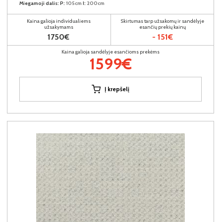
Miegamoji dalis:
P:
105cm
I:
200cm
Kaina galioja individualiems
Skirtumas tarp užsakomų ir sandėlyje
užsakymams
esančių prekių kainų
1750€
- 151€
Kaina galioja sandėlyje esančioms prekėms
1599€
Į krepšelį