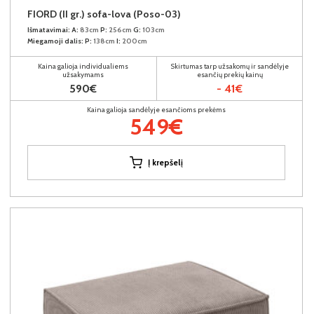
FIORD (II gr.) sofa-lova (Poso-03)
Išmatavimai:
A:
83cm
P:
256cm
G:
103cm
Miegamoji dalis:
P:
138cm
I:
200cm
Kaina galioja individualiems
Skirtumas tarp užsakomų ir sandėlyje
užsakymams
esančių prekių kainų
590€
- 41€
Kaina galioja sandėlyje esančioms prekėms
549€
Į krepšelį