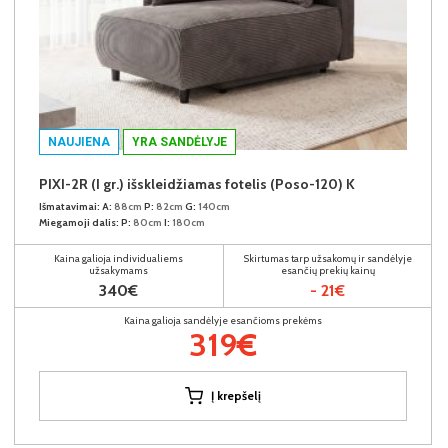
NAUJIENA
YRA SANDĖLYJE
PIXI-2R (I gr.) išskleidžiamas fotelis (Poso-120) K
Išmatavimai:
A:
88cm
P:
82cm
G:
140cm
Miegamoji dalis:
P:
80cm
I:
180cm
Kaina galioja individualiems
Skirtumas tarp užsakomų ir sandėlyje
užsakymams
esančių prekių kainų
340€
- 21€
Kaina galioja sandėlyje esančioms prekėms
319€
Į krepšelį