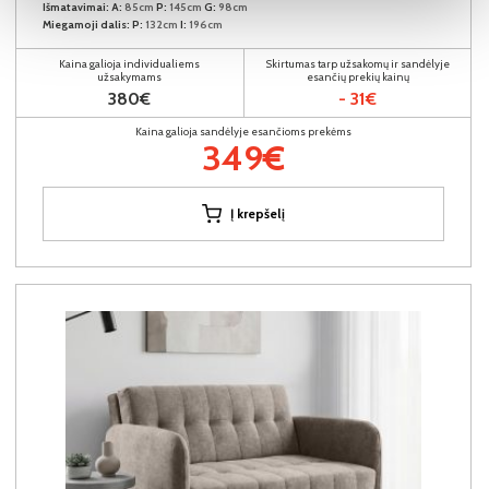
Išmatavimai:
A:
85cm
P:
145cm
G:
98cm
Miegamoji dalis:
P:
132cm
I:
196cm
Kaina galioja individualiems
Skirtumas tarp užsakomų ir sandėlyje
užsakymams
esančių prekių kainų
380€
- 31€
Kaina galioja sandėlyje esančioms prekėms
349€
Į krepšelį