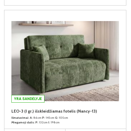
YRA SANDĖLYJE
LEO-3 (I gr.) išskleidžiamas fotelis (Nancy-13)
Išmatavimai:
A:
86cm
P:
145cm
G:
105cm
Miegamoji dalis:
P:
132cm
I:
198cm