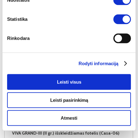
Nuostatos
Į krepšelį
Statistika
Rinkodara
Rodyti informaciją
Leisti visus
Leisti pasirinkimą
Atmesti
NAUJIENA
YRA SANDĖLYJE
VIVA GRAND-III (II gr.) išskleidžiamas fotelis (Casa-06)