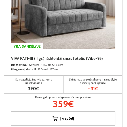
YRA SANDĖLYJE
VIVA PATI-III (II gr.) išskleidžiamas fotelis (Vibe-95)
Išmatavimai:
A:
91cm
P:
153cm
G:
93cm
Miegamoji dalis:
P:
130cm
I:
197cm
Kaina galioja individualiems
Skirtumas tarp užsakomų ir sandėlyje
užsakymams
esančių prekių kainų
390€
- 31€
Kaina galioja sandėlyje esančioms prekėms
359€
Į krepšelį