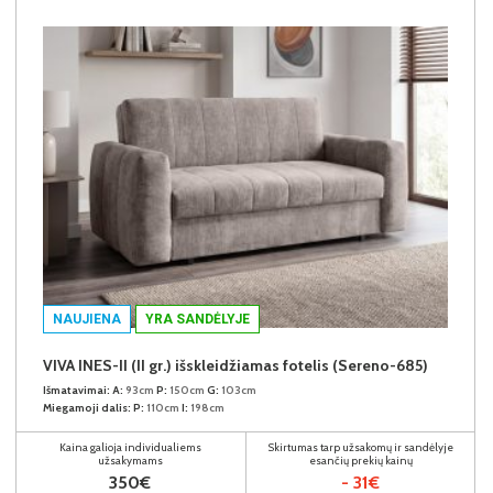
NAUJIENA
YRA SANDĖLYJE
VIVA INES-II (II gr.) išskleidžiamas fotelis (Sereno-685)
Išmatavimai:
A:
93cm
P:
150cm
G:
103cm
Miegamoji dalis:
P:
110cm
I:
198cm
Kaina galioja individualiems
Skirtumas tarp užsakomų ir sandėlyje
užsakymams
esančių prekių kainų
350€
- 31€