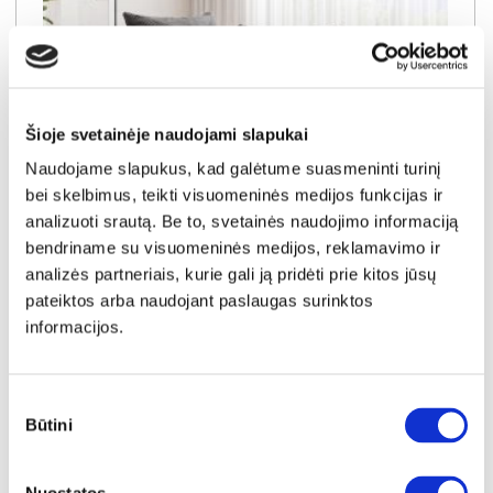
Šioje svetainėje naudojami slapukai
Naudojame slapukus, kad galėtume suasmeninti turinį
bei skelbimus, teikti visuomeninės medijos funkcijas ir
analizuoti srautą. Be to, svetainės naudojimo informaciją
NAUJIENA
YRA SANDĖLYJE
bendriname su visuomeninės medijos, reklamavimo ir
analizės partneriais, kurie gali ją pridėti prie kitos jūsų
PIXI-2R (I gr.) išskleidžiamas fotelis (Poso-115) D
pateiktos arba naudojant paslaugas surinktos
Išmatavimai:
A:
88cm
P:
82cm
G:
140cm
informacijos.
Miegamoji dalis:
P:
80cm
I:
180cm
Kaina galioja individualiems
Skirtumas tarp užsakomų ir sandėlyje
užsakymams
esančių prekių kainų
340€
- 21€
Sutikimo
Būtini
pasirinkimas
Kaina galioja sandėlyje esančioms prekėms
319€