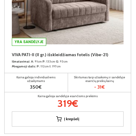
YRA SANDĖLYJE
VIVA PATI-II (II gr.) išskleidžiamas fotelis (Vibe-21)
Išmatavimai:
A:
91cm
P:
133cm
G:
93cm
Miegamoji dalis:
P:
112cm
I:
197cm
Kaina galioja individualiems
Skirtumas tarp užsakomų ir sandėlyje
užsakymams
esančių prekių kainų
350€
- 31€
Kaina galioja sandėlyje esančioms prekėms
319€
Į krepšelį