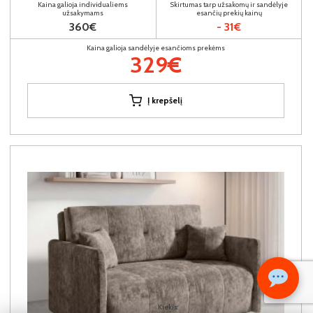
Kaina galioja individualiems
Skirtumas tarp užsakomų ir sandėlyje
užsakymams
esančių prekių kainų
360€
- 31€
Kaina galioja sandėlyje esančioms prekėms
329€
Į krepšelį
Kiekis: