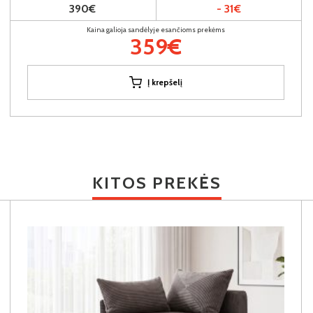
390€
- 31€
Kaina galioja sandėlyje esančioms prekėms
359€
Į krepšelį
KITOS PREKĖS