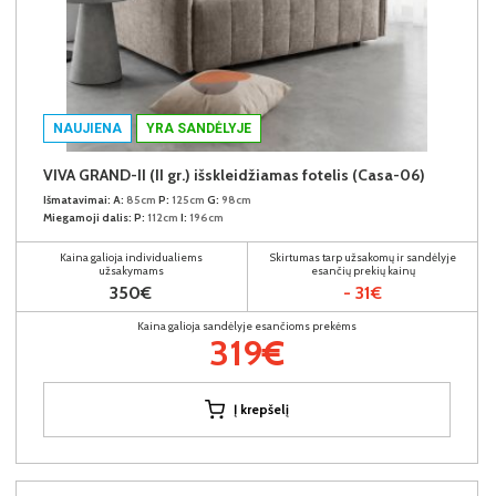
NAUJIENA
YRA SANDĖLYJE
VIVA GRAND-II (II gr.) išskleidžiamas fotelis (Casa-06)
Išmatavimai:
A:
85cm
P:
125cm
G:
98cm
Miegamoji dalis:
P:
112cm
I:
196cm
Kaina galioja individualiems
Skirtumas tarp užsakomų ir sandėlyje
užsakymams
esančių prekių kainų
350€
- 31€
Kaina galioja sandėlyje esančioms prekėms
319€
Į krepšelį