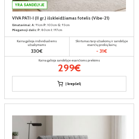
YRA SANDĖLYJE
VIVA PATI-I (II gr.) išskleidžiamas fotelis (Vibe-21)
Išmatavimai:
A:
91cm
P:
103cm
G:
93cm
Miegamoji dalis:
P:
80cm
I:
197cm
Kaina galioja individualiems
Skirtumas tarp užsakomų ir sandėlyje
užsakymams
esančių prekių kainų
330€
- 31€
Kaina galioja sandėlyje esančioms prekėms
299€
Į krepšelį