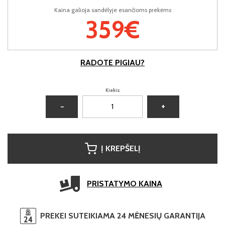
Kaina galioja sandėlyje esančioms prekėms
359€
RADOTE PIGIAU?
Kiekis:
−
+
Į KREPŠELĮ
PRISTATYMO KAINA
PREKEI SUTEIKIAMA 24 MĖNESIŲ GARANTIJA