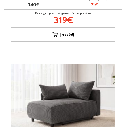
340€
- 21€
Kaina galioja sandėlyje esančioms prekėms
319€
Į krepšelį