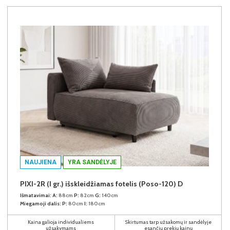
NAUJIENA
YRA SANDĖLYJE
PIXI-2R (I gr.) išskleidžiamas fotelis (Poso-120) D
Išmatavimai:
A:
88cm
P:
82cm
G:
140cm
Miegamoji dalis:
P:
80cm
I:
180cm
Kaina galioja individualiems
Skirtumas tarp užsakomų ir sandėlyje
užsakymams
esančių prekių kainų