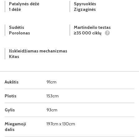
Patalynės dėžė
Spyruoklės
1 dėžė
Zigzaginės
Sudėtis
Martindeilo testas
Porolonas
≥35 000 ciklų
?
Išskleidžiamas mechanizmas
Kitas
Aukštis
91cm
Plotis
153cm
Gylis
93cm
Miegamoji
197cm x 130cm
dalis