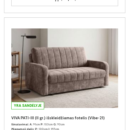
YRA SANDĖLYJE
VIVA PATI-III (II gr.) išskleidžiamas fotelis (Vibe-21)
Išmatavimai:
A:
91cm
P:
153cm
G:
93cm
Miegamoji dalis:
P:
130cm
I:
197cm