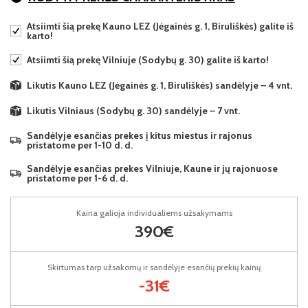
Atsiimti šią prekę Kauno LEZ (Jėgainės g. 1, Biruliškės) galite iš
karto!
Atsiimti šią prekę Vilniuje (Sodybų g. 30) galite iš karto!
Likutis Kauno LEZ (Jėgainės g. 1, Biruliškės) sandėlyje – 4 vnt.
Likutis Vilniaus (Sodybų g. 30) sandėlyje – 7 vnt.
Sandėlyje esančias prekes į kitus miestus ir rajonus
pristatome per 1-10 d. d.
Sandėlyje esančias prekes Vilniuje, Kaune ir jų rajonuose
pristatome per 1-6 d. d.
Kaina galioja individualiems užsakymams
390€
Skirtumas tarp užsakomų ir sandėlyje esančių prekių kainų
-31€