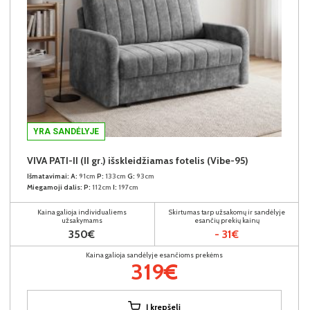
YRA SANDĖLYJE
VIVA PATI-II (II gr.) išskleidžiamas fotelis (Vibe-95)
Išmatavimai:
A:
91cm
P:
133cm
G:
93cm
Miegamoji dalis:
P:
112cm
I:
197cm
Kaina galioja individualiems
Skirtumas tarp užsakomų ir sandėlyje
užsakymams
esančių prekių kainų
350€
- 31€
Kaina galioja sandėlyje esančioms prekėms
319€
Į krepšelį