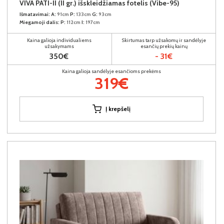
VIVA PATI-II (II gr.) išskleidžiamas fotelis (Vibe-95)
Išmatavimai:
A:
91cm
P:
133cm
G:
93cm
Miegamoji dalis:
P:
112cm
I:
197cm
Kaina galioja individualiems
Skirtumas tarp užsakomų ir sandėlyje
užsakymams
esančių prekių kainų
350€
- 31€
Kaina galioja sandėlyje esančioms prekėms
319€
Į krepšelį