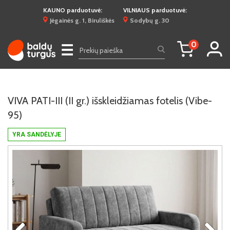
KAUNO parduotuvė:
VILNIAUS parduotuvė:
Jėgainės g. 1, Biruliškės
Sodybų g. 30
0
☰
VIVA PATI-III (II gr.) išskleidžiamas fotelis (Vibe-
95)
YRA SANDĖLYJE