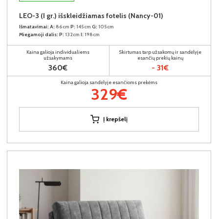
LEO-3 (I gr.) išskleidžiamas fotelis (Nancy-01)
Išmatavimai:
A:
86cm
P:
145cm
G:
105cm
Miegamoji dalis:
P:
132cm
I:
198cm
Kaina galioja individualiems
Skirtumas tarp užsakomų ir sandėlyje
užsakymams
esančių prekių kainų
360€
- 31€
Kaina galioja sandėlyje esančioms prekėms
329€
Į krepšelį