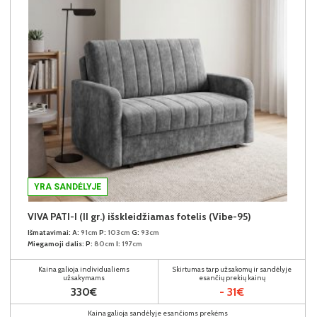
YRA SANDĖLYJE
VIVA PATI-I (II gr.) išskleidžiamas fotelis (Vibe-95)
Išmatavimai:
A:
91cm
P:
103cm
G:
93cm
Miegamoji dalis:
P:
80cm
I:
197cm
Kaina galioja individualiems
Skirtumas tarp užsakomų ir sandėlyje
užsakymams
esančių prekių kainų
330€
- 31€
Kaina galioja sandėlyje esančioms prekėms