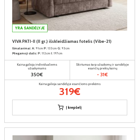
YRA SANDĖLYJE
VIVA PATI-II (II gr.) išskleidžiamas fotelis (Vibe-21)
Išmatavimai:
A:
91cm
P:
133cm
G:
93cm
Miegamoji dalis:
P:
112cm
I:
197cm
Kaina galioja individualiems
Skirtumas tarp užsakomų ir sandėlyje
užsakymams
esančių prekių kainų
350€
- 31€
Kaina galioja sandėlyje esančioms prekėms
319€
Į krepšelį