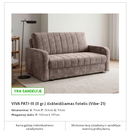
YRA SANDĖLYJE
VIVA PATI-III (II gr.) išskleidžiamas fotelis (Vibe-21)
Išmatavimai:
A:
91cm
P:
153cm
G:
93cm
Miegamoji dalis:
P:
130cm
I:
197cm
Kaina galioja individualiems
Skirtumas tarp užsakomų ir sandėlyje
užsakymams
esančių prekių kainų