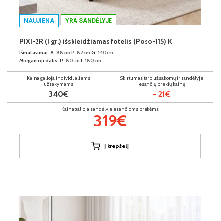
NAUJIENA
YRA SANDĖLYJE
PIXI-2R (I gr.) išskleidžiamas fotelis (Poso-115) K
Išmatavimai:
A:
88cm
P:
82cm
G:
140cm
Miegamoji dalis:
P:
80cm
I:
180cm
Kaina galioja individualiems
Skirtumas tarp užsakomų ir sandėlyje
užsakymams
esančių prekių kainų
340€
- 21€
Kaina galioja sandėlyje esančioms prekėms
319€
Į krepšelį