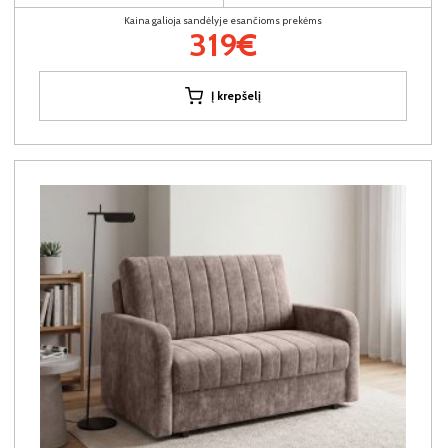
Kaina galioja sandėlyje esančioms prekėms
319€
Į krepšelį