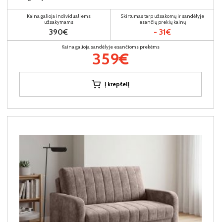
Kaina galioja individualiems
Skirtumas tarp užsakomų ir sandėlyje
užsakymams
esančių prekių kainų
390€
- 31€
Kaina galioja sandėlyje esančioms prekėms
359€
Į krepšelį