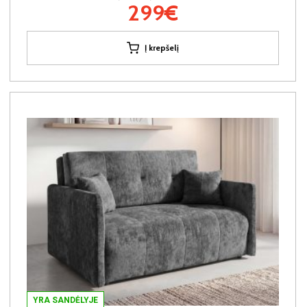
299€
Į krepšelį
YRA SANDĖLYJE