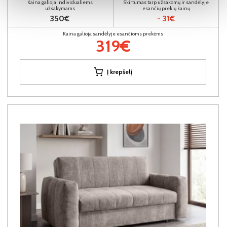
Kaina galioja individualiems
Skirtumas tarp užsakomų ir sandėlyje
užsakymams
esančių prekių kainų
350€
- 31€
Kaina galioja sandėlyje esančioms prekėms
319€
Į krepšelį