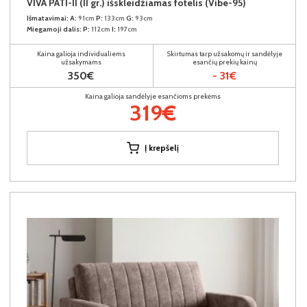
VIVA PATI-II (II gr.) išskleidžiamas fotelis (Vibe-95)
Išmatavimai:
A:
91cm
P:
133cm
G:
93cm
Miegamoji dalis:
P:
112cm
I:
197cm
Kaina galioja individualiems
Skirtumas tarp užsakomų ir sandėlyje
užsakymams
esančių prekių kainų
350€
- 31€
Kaina galioja sandėlyje esančioms prekėms
319€
Į krepšelį