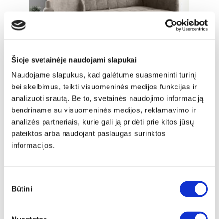
Šioje svetainėje naudojami slapukai
Naudojame slapukus, kad galėtume suasmeninti turinį
NAUJIENA
YRA SANDĖLYJE
bei skelbimus, teikti visuomeninės medijos funkcijas ir
analizuoti srautą. Be to, svetainės naudojimo informaciją
VIVA GRAND-III (II gr.) išskleidžiamas fotelis (Casa-06)
bendriname su visuomeninės medijos, reklamavimo ir
Išmatavimai:
A:
85cm
P:
145cm
G:
98cm
Miegamoji dalis:
P:
132cm
I:
196cm
analizės partneriais, kurie gali ją pridėti prie kitos jūsų
pateiktos arba naudojant paslaugas surinktos
Kaina galioja individualiems
Skirtumas tarp užsakomų ir sandėlyje
užsakymams
esančių prekių kainų
informacijos.
380€
- 31€
Kaina galioja sandėlyje esančioms prekėms
349€
Sutikimo
Būtini
pasirinkimas
Į krepšelį