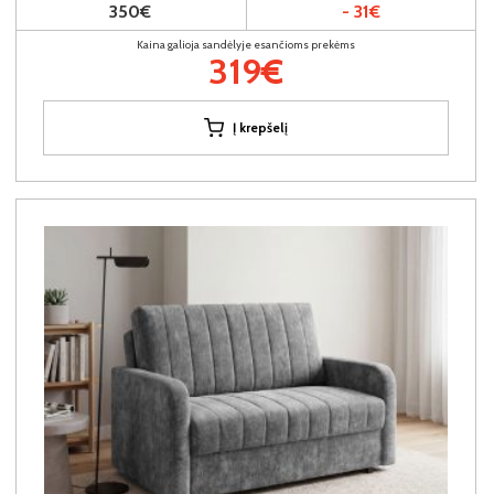
350€
- 31€
Kaina galioja sandėlyje esančioms prekėms
319€
Į krepšelį