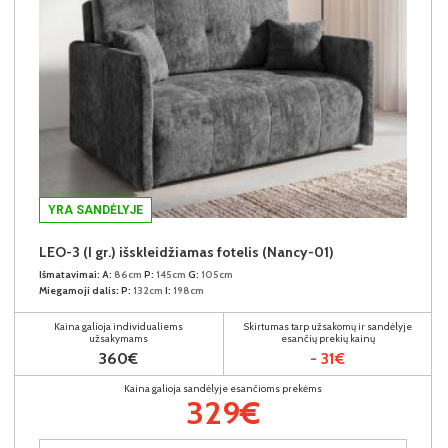
YRA SANDĖLYJE
LEO-3 (I gr.) išskleidžiamas fotelis (Nancy-01)
Išmatavimai:
A:
86cm
P:
145cm
G:
105cm
Miegamoji dalis:
P:
132cm
I:
198cm
Kaina galioja individualiems
Skirtumas tarp užsakomų ir sandėlyje
užsakymams
esančių prekių kainų
360€
- 31€
Kaina galioja sandėlyje esančioms prekėms
329€