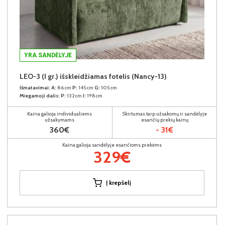
YRA SANDĖLYJE
LEO-3 (I gr.) išskleidžiamas fotelis (Nancy-13)
Išmatavimai:
A:
86cm
P:
145cm
G:
105cm
Miegamoji dalis:
P:
132cm
I:
198cm
Kaina galioja individualiems
Skirtumas tarp užsakomų ir sandėlyje
užsakymams
esančių prekių kainų
360€
- 31€
Kaina galioja sandėlyje esančioms prekėms
329€
Į krepšelį