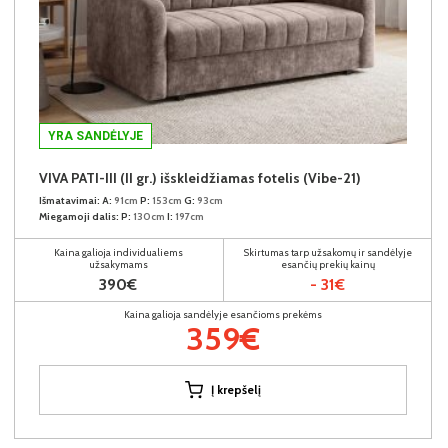
YRA SANDĖLYJE
VIVA PATI-III (II gr.) išskleidžiamas fotelis (Vibe-21)
Išmatavimai:
A:
91cm
P:
153cm
G:
93cm
Miegamoji dalis:
P:
130cm
I:
197cm
Kaina galioja individualiems
Skirtumas tarp užsakomų ir sandėlyje
užsakymams
esančių prekių kainų
390€
- 31€
Kaina galioja sandėlyje esančioms prekėms
359€
Į krepšelį