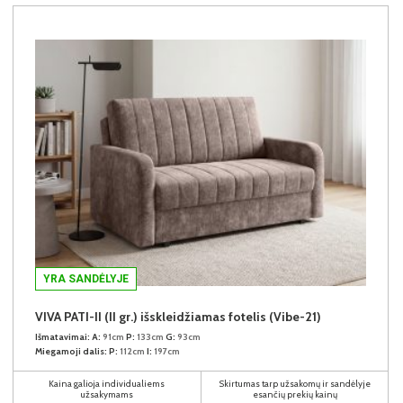
YRA SANDĖLYJE
VIVA PATI-II (II gr.) išskleidžiamas fotelis (Vibe-21)
Išmatavimai:
A:
91cm
P:
133cm
G:
93cm
Miegamoji dalis:
P:
112cm
I:
197cm
Kaina galioja individualiems
Skirtumas tarp užsakomų ir sandėlyje
užsakymams
esančių prekių kainų