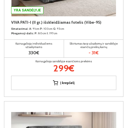
YRA SANDĖLYJE
VIVA PATI-I (II gr.) išskleidžiamas fotelis (Vibe-95)
Išmatavimai:
A:
91cm
P:
103cm
G:
93cm
Miegamoji dalis:
P:
80cm
I:
197cm
Kaina galioja individualiems
Skirtumas tarp užsakomų ir sandėlyje
užsakymams
esančių prekių kainų
330€
- 31€
Kaina galioja sandėlyje esančioms prekėms
299€
Į krepšelį