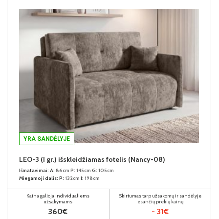
YRA SANDĖLYJE
LEO-3 (I gr.) išskleidžiamas fotelis (Nancy-08)
Išmatavimai:
A:
86cm
P:
145cm
G:
105cm
Miegamoji dalis:
P:
132cm
I:
198cm
Kaina galioja individualiems
Skirtumas tarp užsakomų ir sandėlyje
užsakymams
esančių prekių kainų
360€
- 31€