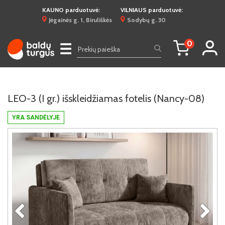
KAUNO parduotuvė:
VILNIAUS parduotuvė:
Jėgainės g. 1, Biruliškės
Sodybų g. 30
0
☰
LEO-3 (I gr.) išskleidžiamas fotelis (Nancy-08)
YRA SANDĖLYJE