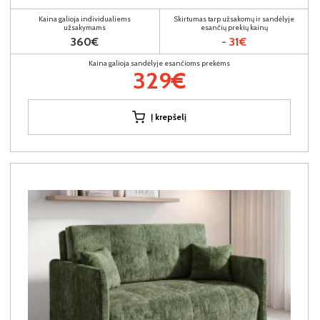
Kaina galioja individualiems
Skirtumas tarp užsakomų ir sandėlyje
užsakymams
esančių prekių kainų
360€
- 31€
Kaina galioja sandėlyje esančioms prekėms
329€
Į krepšelį