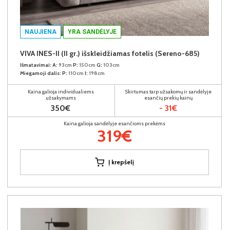
NAUJIENA
YRA SANDĖLYJE
VIVA INES-II (II gr.) išskleidžiamas fotelis (Sereno-685)
Išmatavimai:
A:
93cm
P:
150cm
G:
103cm
Miegamoji dalis:
P:
110cm
I:
198cm
Kaina galioja individualiems
Skirtumas tarp užsakomų ir sandėlyje
užsakymams
esančių prekių kainų
350€
- 31€
Kaina galioja sandėlyje esančioms prekėms
319€
Į krepšelį