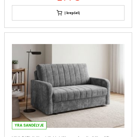
Į krepšelį
YRA SANDĖLYJE