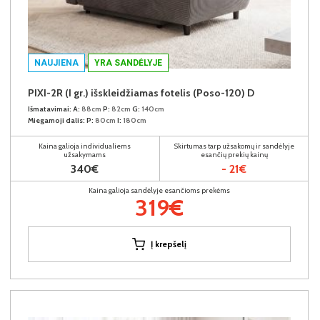
NAUJIENA
YRA SANDĖLYJE
PIXI-2R (I gr.) išskleidžiamas fotelis (Poso-120) D
Išmatavimai:
A:
88cm
P:
82cm
G:
140cm
Miegamoji dalis:
P:
80cm
I:
180cm
Kaina galioja individualiems
Skirtumas tarp užsakomų ir sandėlyje
užsakymams
esančių prekių kainų
340€
- 21€
Kaina galioja sandėlyje esančioms prekėms
319€
Į krepšelį