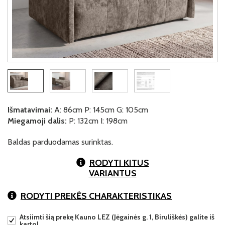
Išmatavimai:
A: 86cm P: 145cm G: 105cm
Miegamoji dalis:
P: 132cm I: 198cm
Baldas parduodamas surinktas.
RODYTI KITUS
VARIANTUS
RODYTI PREKĖS CHARAKTERISTIKAS
Atsiimti šią prekę Kauno LEZ (Jėgainės g. 1, Biruliškės) galite iš
karto!