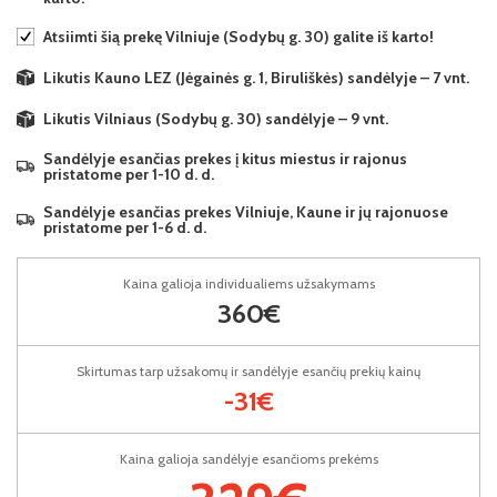
Atsiimti šią prekę Vilniuje (Sodybų g. 30) galite iš karto!
Likutis Kauno LEZ (Jėgainės g. 1, Biruliškės) sandėlyje – 7 vnt.
Likutis Vilniaus (Sodybų g. 30) sandėlyje – 9 vnt.
Sandėlyje esančias prekes į kitus miestus ir rajonus
pristatome per 1-10 d. d.
Sandėlyje esančias prekes Vilniuje, Kaune ir jų rajonuose
pristatome per 1-6 d. d.
Kaina galioja individualiems užsakymams
360€
Skirtumas tarp užsakomų ir sandėlyje esančių prekių kainų
-31€
Kaina galioja sandėlyje esančioms prekėms