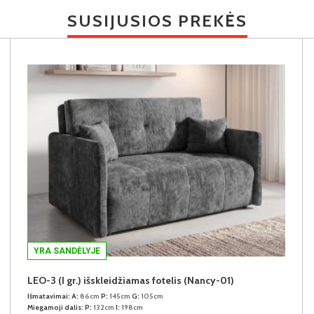
SUSIJUSIOS PREKĖS
YRA SANDĖLYJE
LEO-3 (I gr.) išskleidžiamas fotelis (Nancy-01)
Išmatavimai:
A:
86cm
P:
145cm
G:
105cm
Miegamoji dalis:
P:
132cm
I:
198cm