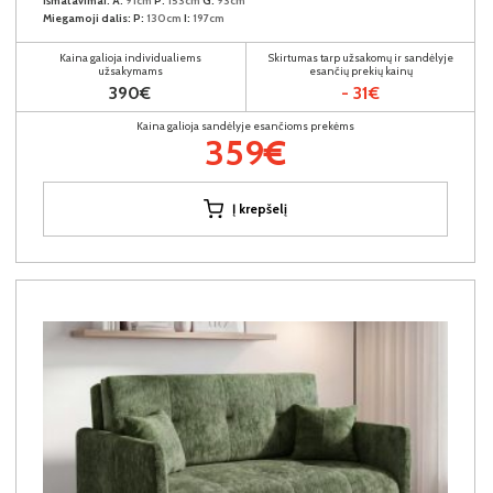
Išmatavimai:
A:
91cm
P:
153cm
G:
93cm
Miegamoji dalis:
P:
130cm
I:
197cm
Kaina galioja individualiems
Skirtumas tarp užsakomų ir sandėlyje
užsakymams
esančių prekių kainų
390€
- 31€
Kaina galioja sandėlyje esančioms prekėms
359€
Į krepšelį