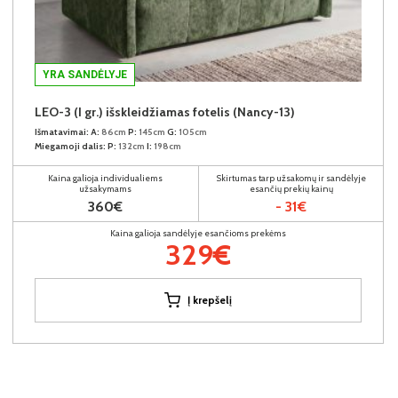
YRA SANDĖLYJE
LEO-3 (I gr.) išskleidžiamas fotelis (Nancy-13)
Išmatavimai:
A:
86cm
P:
145cm
G:
105cm
Miegamoji dalis:
P:
132cm
I:
198cm
Kaina galioja individualiems
Skirtumas tarp užsakomų ir sandėlyje
užsakymams
esančių prekių kainų
360€
- 31€
Kaina galioja sandėlyje esančioms prekėms
329€
Į krepšelį