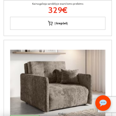
Kaina galioja sandėlyje esančioms prekėms
329€
Į krepšelį
Kiekis: