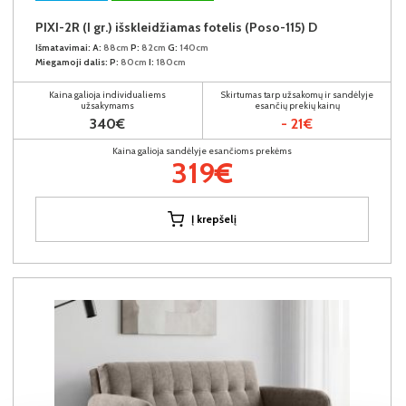
PIXI-2R (I gr.) išskleidžiamas fotelis (Poso-115) D
Išmatavimai:
A:
88cm
P:
82cm
G:
140cm
Miegamoji dalis:
P:
80cm
I:
180cm
Kaina galioja individualiems
Skirtumas tarp užsakomų ir sandėlyje
užsakymams
esančių prekių kainų
340€
- 21€
Kaina galioja sandėlyje esančioms prekėms
319€
Į krepšelį