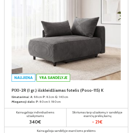
NAUJIENA
YRA SANDĖLYJE
PIXI-2R (I gr.) išskleidžiamas fotelis (Poso-115) K
Išmatavimai:
A:
88cm
P:
82cm
G:
140cm
Miegamoji dalis:
P:
80cm
I:
180cm
Kaina galioja individualiems
Skirtumas tarp užsakomų ir sandėlyje
užsakymams
esančių prekių kainų
340€
- 21€
Kaina galioja sandėlyje esančioms prekėms