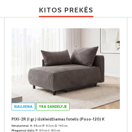
KITOS PREKĖS
NAUJIENA
YRA SANDĖLYJE
PIXI-2R (I gr.) išskleidžiamas fotelis (Poso-120) K
Išmatavimai:
A:
88cm
P:
82cm
G:
140cm
Miegamoji dalis:
P:
80cm
I:
180cm