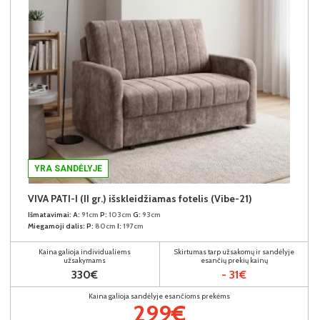
YRA SANDĖLYJE
VIVA PATI-I (II gr.) išskleidžiamas fotelis (Vibe-21)
Išmatavimai:
A:
91cm
P:
103cm
G:
93cm
Miegamoji dalis:
P:
80cm
I:
197cm
Kaina galioja individualiems
Skirtumas tarp užsakomų ir sandėlyje
užsakymams
esančių prekių kainų
330€
- 31€
Kaina galioja sandėlyje esančioms prekėms
299€