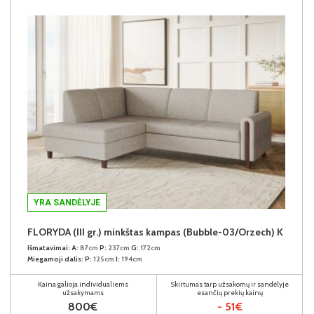
YRA SANDĖLYJE
FLORYDA (III gr.) minkštas kampas (Bubble-03/Orzech) K
Išmatavimai:
A:
87cm
P:
237cm
G:
172cm
Miegamoji dalis:
P:
125cm
I:
194cm
Kaina galioja individualiems
Skirtumas tarp užsakomų ir sandėlyje
užsakymams
esančių prekių kainų
800€
- 51€