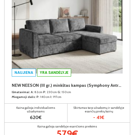
NAUJIENA
YRA SANDĖLYJE
NEW NEESON (III gr.) minkštas kampas (Symphony Antracite-20)
Išmatavimai:
A:
82cm
P:
230cm
G:
150cm
Miegamoji dalis:
P:
140cm
I:
197cm
Kaina galioja individualiems
Skirtumas tarp užsakomų ir sandėlyje
užsakymams
esančių prekių kainų
620€
- 41€
Kaina galioja sandėlyje esančioms prekėms
579€