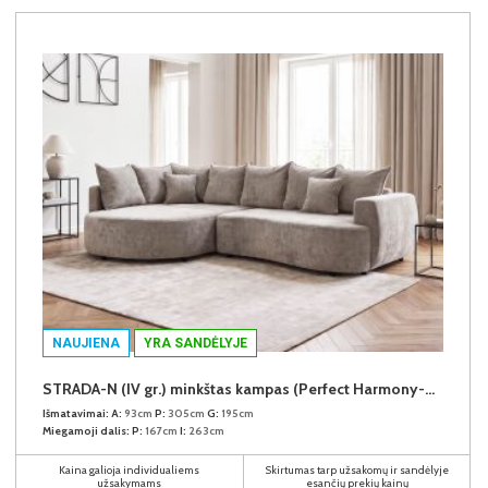
NAUJIENA
YRA SANDĖLYJE
STRADA-N (IV gr.) minkštas kampas (Perfect Harmony-04) K
Išmatavimai:
A:
93cm
P:
305cm
G:
195cm
Miegamoji dalis:
P:
167cm
I:
263cm
Kaina galioja individualiems
Skirtumas tarp užsakomų ir sandėlyje
užsakymams
esančių prekių kainų