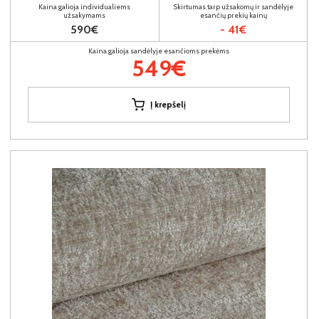
Kaina galioja individualiems
Skirtumas tarp užsakomų ir sandėlyje
užsakymams
esančių prekių kainų
590€
- 41€
Kaina galioja sandėlyje esančioms prekėms
549€
Į krepšelį