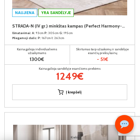
NAUJIENA
YRA SANDĖLYJE
STRADA-N (IV gr.) minkštas kampas (Perfect Harmony-04) D
Išmatavimai:
A:
93cm
P:
305cm
G:
195cm
Miegamoji dalis:
P:
167cm
I:
263cm
Kaina galioja individualiems
Skirtumas tarp užsakomų ir sandėlyje
užsakymams
esančių prekių kainų
1300€
- 51€
Kaina galioja sandėlyje esančioms prekėms
1249€
Į krepšelį
Kiekis: