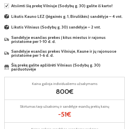
Atsiimti šią prekę Vilniuje (Sodybų g. 30) galite iš karto!
Likutis Kauno LEZ (Jėgainės g. 1, Biruliškės) sandėlyje – 4 vnt.
Likutis Vilniaus (Sodybų g. 30) sandėlyje – 2 vnt.
Sandėlyje esančias prekes į kitus miestus ir rajonus
pristatome per 1-10 d. d.
Sandėlyje esančias prekes Vilniuje, Kaune ir jų rajonuose
pristatome per 1-6 d. d.
Šią prekę galite apžiūrėti Vilniaus (Sodybų g. 30)
parduotuvėje
Kaina galioja individualiems užsakymams
800€
Skirtumas tarp užsakomų ir sandėlyje esančių prekių kainų
-51€