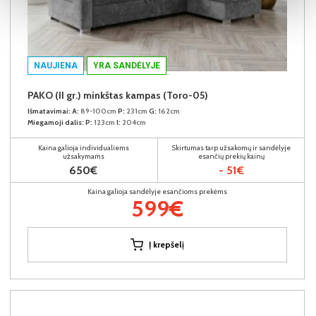
NAUJIENA
YRA SANDĖLYJE
PAKO (II gr.) minkštas kampas (Toro-05)
Išmatavimai:
A:
89-100cm
P:
231cm
G:
162cm
Miegamoji dalis:
P:
123cm
I:
204cm
Kaina galioja individualiems
Skirtumas tarp užsakomų ir sandėlyje
užsakymams
esančių prekių kainų
650€
- 51€
Kaina galioja sandėlyje esančioms prekėms
599€
Į krepšelį