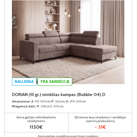
NAUJIENA
YRA SANDĖLYJE
DORIAN (III gr.) minkštas kampas (Bubble-04) D
Išmatavimai:
A:
90-100cm
P:
263cm
G:
170-235cm
Miegamoji dalis:
P:
128cm
I:
205cm
Kaina galioja individualiems
Skirtumas tarp užsakomų ir sandėlyje
užsakymams
esančių prekių kainų
1150€
- 51€
Kaina galioja sandėlyje esančioms prekėms