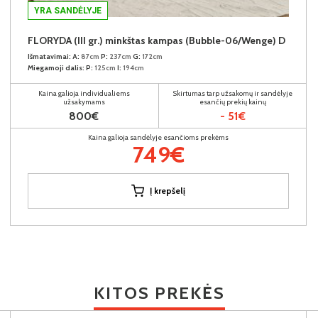
YRA SANDĖLYJE
FLORYDA (III gr.) minkštas kampas (Bubble-06/Wenge) D
Išmatavimai:
A:
87cm
P:
237cm
G:
172cm
Miegamoji dalis:
P:
125cm
I:
194cm
Kaina galioja individualiems
Skirtumas tarp užsakomų ir sandėlyje
užsakymams
esančių prekių kainų
800€
- 51€
Kaina galioja sandėlyje esančioms prekėms
749€
Į krepšelį
KITOS PREKĖS