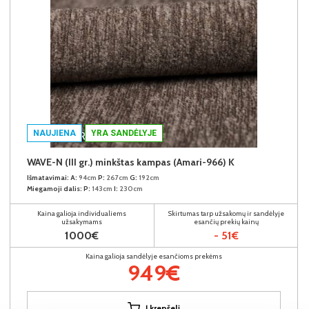
NAUJIENA
YRA SANDĖLYJE
WAVE-N (III gr.) minkštas kampas (Amari-966) K
Išmatavimai:
A:
94cm
P:
267cm
G:
192cm
Miegamoji dalis:
P:
143cm
I:
230cm
Kaina galioja individualiems
Skirtumas tarp užsakomų ir sandėlyje
užsakymams
esančių prekių kainų
1000€
- 51€
Kaina galioja sandėlyje esančioms prekėms
949€
Į krepšelį