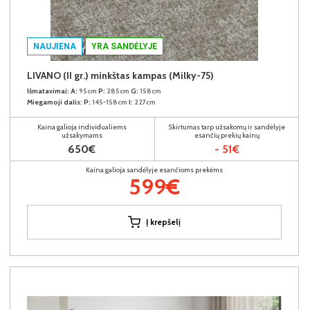
NAUJIENA
YRA SANDĖLYJE
LIVANO (II gr.) minkštas kampas (Milky-75)
Išmatavimai:
A:
95cm
P:
285cm
G:
158cm
Miegamoji dalis:
P:
145-158cm
I:
227cm
Kaina galioja individualiems
Skirtumas tarp užsakomų ir sandėlyje
užsakymams
esančių prekių kainų
650€
- 51€
Kaina galioja sandėlyje esančioms prekėms
599€
Į krepšelį