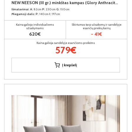
NEW NEESON (III gr.) minkštas kampas (Glory Anthracite-18)
Išmatavimai:
A:
82cm
P:
230cm
G:
150cm
Miegamoji dalis:
P:
140cm
I:
197cm
Kaina galioja individualiems
Skirtumas tarp užsakomų ir sandėlyje
užsakymams
esančių prekių kainų
620€
- 41€
Kaina galioja sandėlyje esančioms prekėms
579€
Į krepšelį