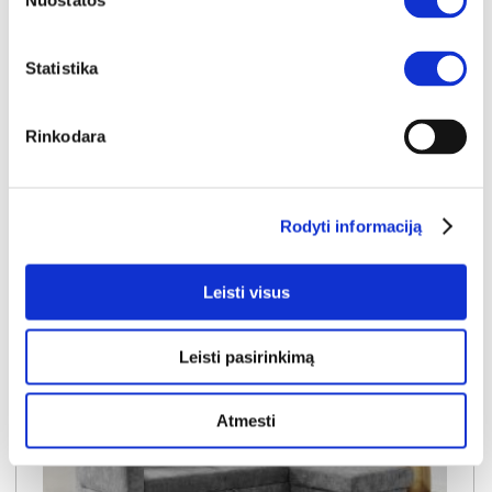
Nuostatos
Kaina galioja individualiems
Skirtumas tarp užsakomų ir sandėlyje
užsakymams
esančių prekių kainų
Statistika
1000€
- 51€
Kaina galioja sandėlyje esančioms prekėms
949€
Rinkodara
Į krepšelį
Rodyti informaciją
Leisti visus
Leisti pasirinkimą
Atmesti