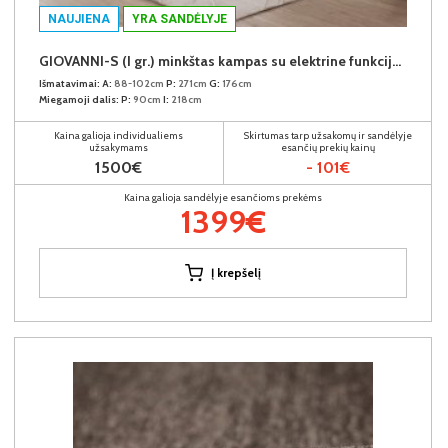
NAUJIENA
YRA SANDĖLYJE
GIOVANNI-S (I gr.) minkštas kampas su elektrine funkcija (Aphrodite-21) D
Išmatavimai:
A:
88-102cm
P:
271cm
G:
176cm
Miegamoji dalis:
P:
90cm
I:
218cm
Kaina galioja individualiems
Skirtumas tarp užsakomų ir sandėlyje
užsakymams
esančių prekių kainų
1500€
- 101€
Kaina galioja sandėlyje esančioms prekėms
1399€
Į krepšelį