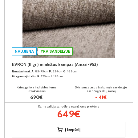
NAUJIENA
YRA SANDĖLYJE
EVRON (II gr.) minkštas kampas (Amari-953)
Išmatavimai:
A:
85-95cm
P:
234cm
G:
165cm
Miegamoji dalis:
P:
125cm
I:
198cm
Kaina galioja individualiems
Skirtumas tarp užsakomų ir sandėlyje
užsakymams
esančių prekių kainų
690€
- 41€
Kaina galioja sandėlyje esančioms prekėms
649€
Į krepšelį