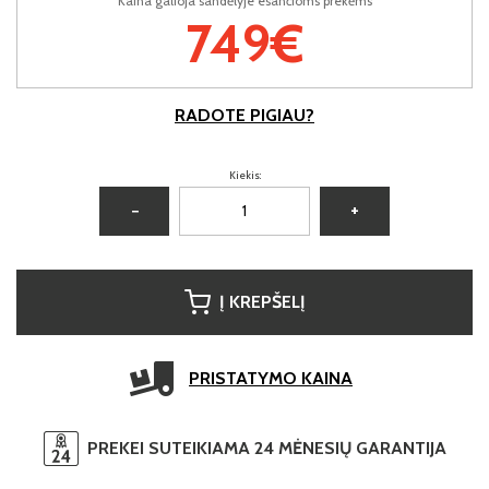
Kaina galioja sandėlyje esančioms prekėms
749€
RADOTE PIGIAU?
Kiekis:
−
+
Į KREPŠELĮ
PRISTATYMO KAINA
PREKEI SUTEIKIAMA 24 MĖNESIŲ GARANTIJA