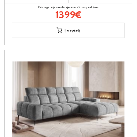
Kaina galioja sandėlyje esančioms prekėms
1399€
Į krepšelį