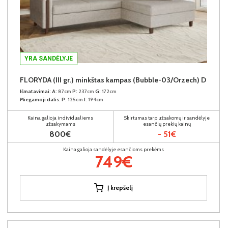
YRA SANDĖLYJE
FLORYDA (III gr.) minkštas kampas (Bubble-03/Orzech) D
Išmatavimai:
A:
87cm
P:
237cm
G:
172cm
Miegamoji dalis:
P:
125cm
I:
194cm
Kaina galioja individualiems
Skirtumas tarp užsakomų ir sandėlyje
užsakymams
esančių prekių kainų
800€
- 51€
Kaina galioja sandėlyje esančioms prekėms
749€
Į krepšelį