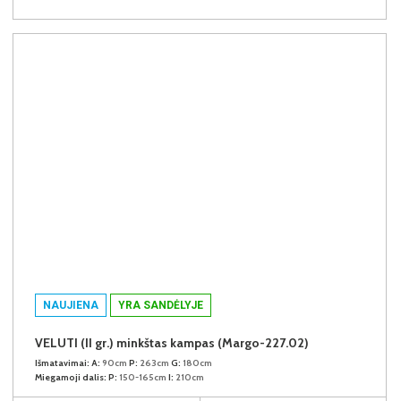
NAUJIENA
YRA SANDĖLYJE
VELUTI (II gr.) minkštas kampas (Margo-227.02)
Išmatavimai:
A:
90cm
P:
263cm
G:
180cm
Miegamoji dalis:
P:
150-165cm
I:
210cm