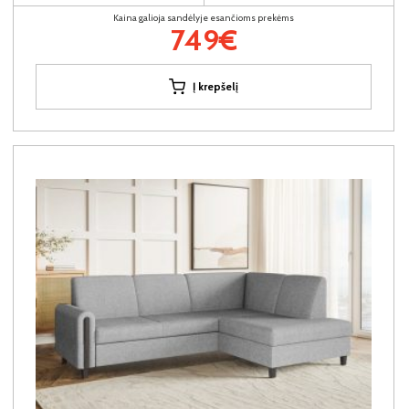
Kaina galioja sandėlyje esančioms prekėms
749€
Į krepšelį