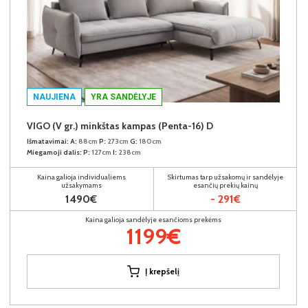
NAUJIENA
YRA SANDĖLYJE
VIGO (V gr.) minkštas kampas (Penta-16) D
Išmatavimai:
A:
88cm
P:
273cm
G:
180cm
Miegamoji dalis:
P:
127cm
I:
238cm
Kaina galioja individualiems
Skirtumas tarp užsakomų ir sandėlyje
užsakymams
esančių prekių kainų
1490€
- 291€
Kaina galioja sandėlyje esančioms prekėms
1199€
Į krepšelį