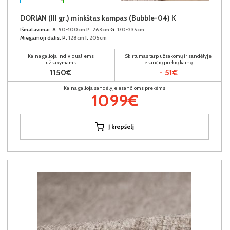
DORIAN (III gr.) minkštas kampas (Bubble-04) K
Išmatavimai:
A:
90-100cm
P:
263cm
G:
170-235cm
Miegamoji dalis:
P:
128cm
I:
205cm
Kaina galioja individualiems
Skirtumas tarp užsakomų ir sandėlyje
užsakymams
esančių prekių kainų
1150€
- 51€
Kaina galioja sandėlyje esančioms prekėms
1099€
Į krepšelį