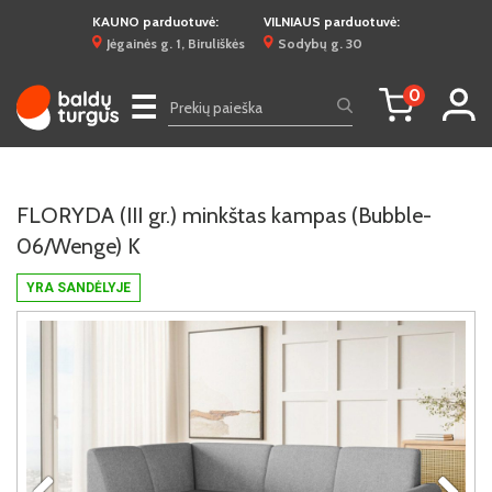
KAUNO parduotuvė:
VILNIAUS parduotuvė:
Jėgainės g. 1, Biruliškės
Sodybų g. 30
0
☰
FLORYDA (III gr.) minkštas kampas (Bubble-
06/Wenge) K
YRA SANDĖLYJE