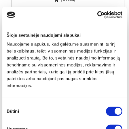
Šioje svetainėje naudojami slapukai
Naudojame slapukus, kad galėtume suasmeninti turinį
bei skelbimus, teikti visuomeninės medijos funkcijas ir
analizuoti srautą. Be to, svetainės naudojimo informaciją
bendriname su visuomeninės medijos, reklamavimo ir
analizės partneriais, kurie gali ją pridėti prie kitos jūsų
pateiktos arba naudojant paslaugas surinktos
informacijos.
Sutikimo
NAUJIENA
YRA SANDĖLYJE
Būtini
pasirinkimas
WAVE-N (III gr.) minkštas kampas (Amari-966) D
Išmatavimai:
A:
94cm
P:
267cm
G:
192cm
Miegamoji dalis:
P:
143cm
I:
230cm