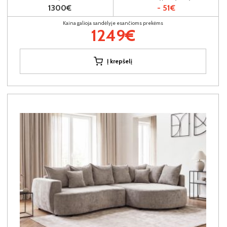
1300€
- 51€
Kaina galioja sandėlyje esančioms prekėms
1249€
Į krepšelį