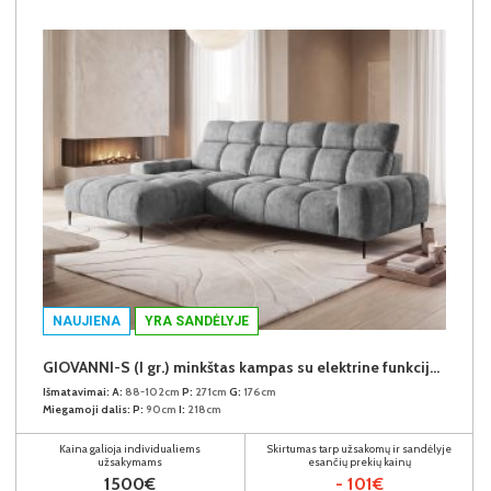
NAUJIENA
YRA SANDĖLYJE
GIOVANNI-S (I gr.) minkštas kampas su elektrine funkcija (Aphrodite-21) K
Išmatavimai:
A:
88-102cm
P:
271cm
G:
176cm
Miegamoji dalis:
P:
90cm
I:
218cm
Kaina galioja individualiems
Skirtumas tarp užsakomų ir sandėlyje
užsakymams
esančių prekių kainų
1500€
- 101€