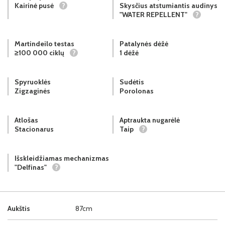
Kairinė pusė
?
Skysčius atstumiantis audinys
"WATER REPELLENT"
?
Martindeilo testas
Patalynės dėžė
≥100 000 ciklų
?
1 dėžė
Spyruoklės
Sudėtis
Zigzaginės
Porolonas
Atlošas
Aptraukta nugarėlė
Stacionarus
Taip
?
Išskleidžiamas mechanizmas
"Delfinas"
?
Aukštis
87cm