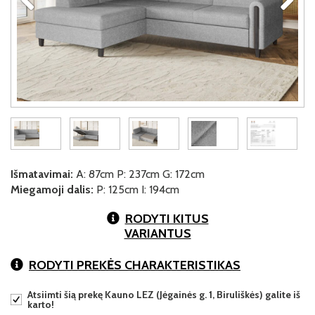
Išmatavimai:
A: 87cm P: 237cm G: 172cm
Miegamoji dalis:
P: 125cm I: 194cm
RODYTI KITUS
VARIANTUS
RODYTI PREKĖS CHARAKTERISTIKAS
Atsiimti šią prekę Kauno LEZ (Jėgainės g. 1, Biruliškės) galite iš
karto!