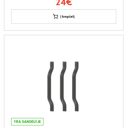
24€
Į krepšelį
YRA SANDĖLYJE