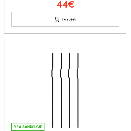
44€
Į krepšelį
YRA SANDĖLYJE