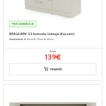
YRA SANDĖLYJE
BRAGA BRK-02 komoda-indauja (Kaszmir)
Išmatavimai:
A:
85cm
P:
121cm
G:
40cm
Kaina:
139€
Į krepšelį