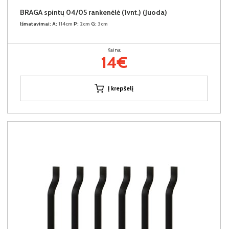
BRAGA spintų 04/05 rankenėlė (1vnt.) (Juoda)
Išmatavimai:
A:
114cm
P:
2cm
G:
3cm
Kaina:
14€
Į krepšelį