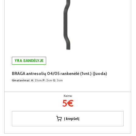
YRA SANDĖLYJE
BRAGA antresolių 04/05 rankenėlė (1vnt.) (Juoda)
Išmatavimai:
A:
21cm
P:
2cm
G:
3cm
Kaina:
5€
Į krepšelį