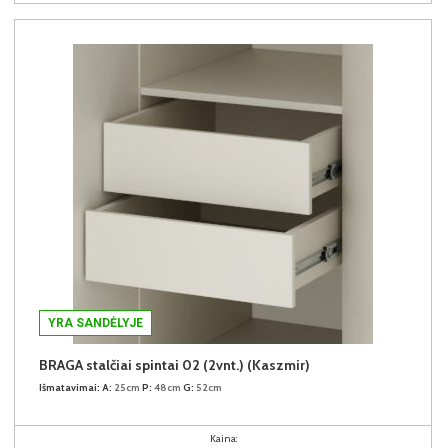
YRA SANDĖLYJE
BRAGA stalčiai spintai 02 (2vnt.) (Kaszmir)
Išmatavimai:
A:
25cm
P:
48cm
G:
52cm
Kaina: