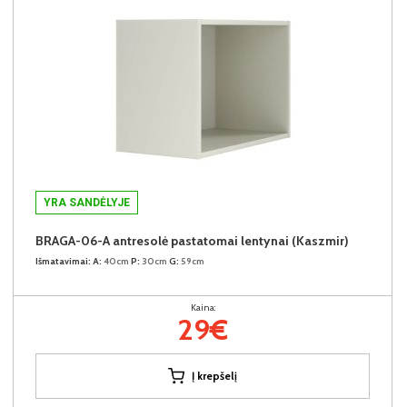
YRA SANDĖLYJE
BRAGA-06-A antresolė pastatomai lentynai (Kaszmir)
Išmatavimai:
A:
40cm
P:
30cm
G:
59cm
Kaina:
29€
Į krepšelį