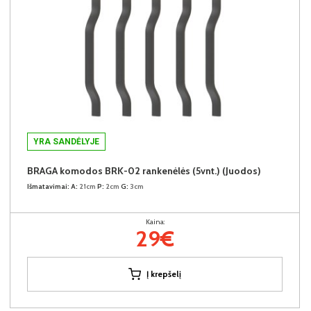
YRA SANDĖLYJE
BRAGA komodos BRK-02 rankenėlės (5vnt.) (Juodos)
Išmatavimai:
A:
21cm
P:
2cm
G:
3cm
Kaina:
29€
Į krepšelį