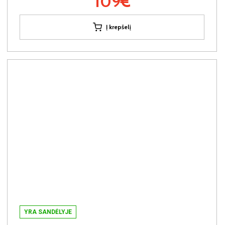
109€
Į krepšelį
YRA SANDĖLYJE