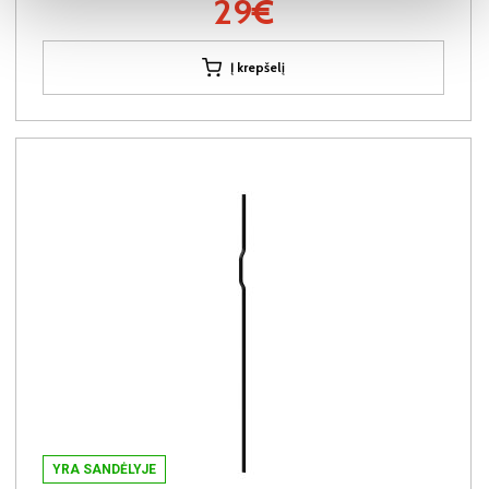
29€
Į krepšelį
YRA SANDĖLYJE