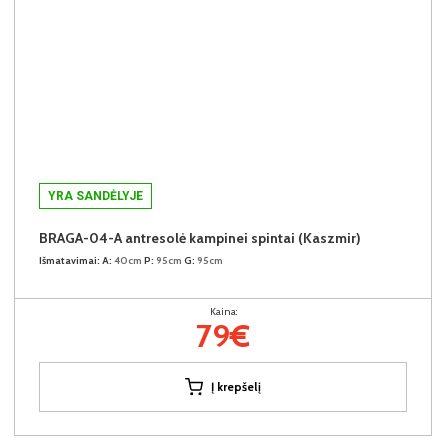
YRA SANDĖLYJE
BRAGA-04-A antresolė kampinei spintai (Kaszmir)
Išmatavimai:
A:
40cm
P:
95cm
G:
95cm
Kaina:
79€
Į krepšelį