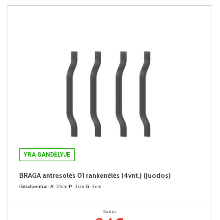
YRA SANDĖLYJE
BRAGA antresolės 01 rankenėlės (4vnt.) (Juodos)
Išmatavimai:
A:
21cm
P:
2cm
G:
3cm
Kaina: