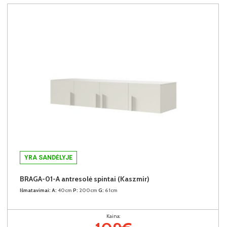
YRA SANDĖLYJE
BRAGA-01-A antresolė spintai (Kaszmir)
Išmatavimai:
A:
40cm
P:
200cm
G:
61cm
Kaina: