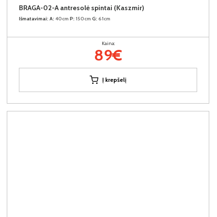
BRAGA-02-A antresolė spintai (Kaszmir)
Išmatavimai:
A:
40cm
P:
150cm
G:
61cm
Kaina:
89€
Į krepšelį