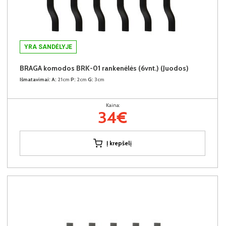
YRA SANDĖLYJE
BRAGA komodos BRK-01 rankenėlės (6vnt.) (Juodos)
Išmatavimai:
A:
21cm
P:
2cm
G:
3cm
Kaina:
34€
Į krepšelį