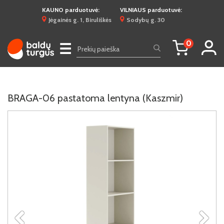
KAUNO parduotuvė:
VILNIAUS parduotuvė:
Jėgainės g. 1, Biruliškės
Sodybų g. 30
0
☰
BRAGA-06 pastatoma lentyna (Kaszmir)