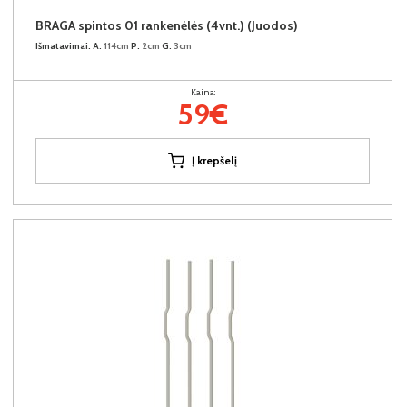
BRAGA spintos 01 rankenėlės (4vnt.) (Juodos)
Išmatavimai:
A:
114cm
P:
2cm
G:
3cm
Kaina:
59€
Į krepšelį