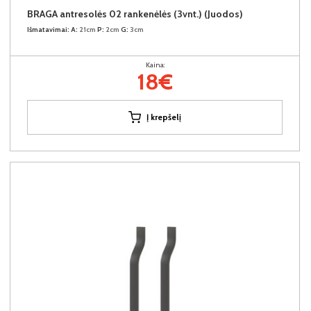
BRAGA antresolės 02 rankenėlės (3vnt.) (Juodos)
Išmatavimai:
A:
21cm
P:
2cm
G:
3cm
Kaina:
18€
Į krepšelį