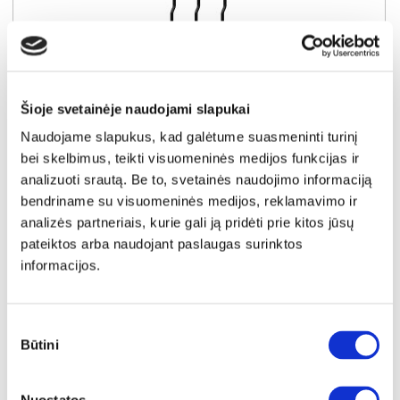
Šioje svetainėje naudojami slapukai
Naudojame slapukus, kad galėtume suasmeninti turinį
bei skelbimus, teikti visuomeninės medijos funkcijas ir
analizuoti srautą. Be to, svetainės naudojimo informaciją
YRA SANDĖLYJE
bendriname su visuomeninės medijos, reklamavimo ir
analizės partneriais, kurie gali ją pridėti prie kitos jūsų
BRAGA spintos 02 rankenėlės (3vnt.) (Juodos)
pateiktos arba naudojant paslaugas surinktos
Išmatavimai:
A:
114cm
P:
2cm
G:
3cm
informacijos.
Kaina:
44€
Sutikimo
Būtini
pasirinkimas
Į krepšelį