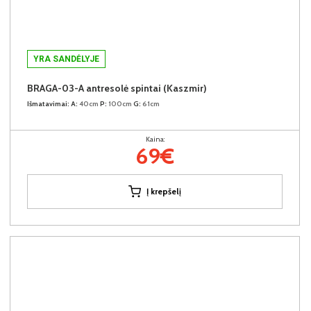
YRA SANDĖLYJE
BRAGA-03-A antresolė spintai (Kaszmir)
Išmatavimai:
A:
40cm
P:
100cm
G:
61cm
Kaina:
69€
Į krepšelį