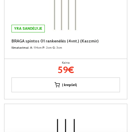
YRA SANDĖLYJE
BRAGA spintos 01 rankenėlės (4vnt.) (Kaszmir)
Išmatavimai:
A:
114cm
P:
2cm
G:
3cm
Kaina:
59€
Į krepšelį