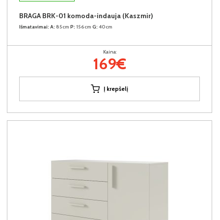
BRAGA BRK-01 komoda-indauja (Kaszmir)
Išmatavimai:
A:
85cm
P:
156cm
G:
40cm
Kaina:
169€
Į krepšelį