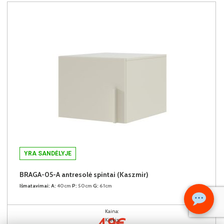
YRA SANDĖLYJE
BRAGA-05-A antresolė spintai (Kaszmir)
Išmatavimai:
A:
40cm
P:
50cm
G:
61cm
Kaina:
49€
Kiekis: