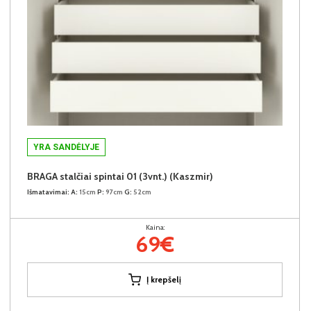
YRA SANDĖLYJE
BRAGA stalčiai spintai 01 (3vnt.) (Kaszmir)
Išmatavimai:
A:
15cm
P:
97cm
G:
52cm
Kaina:
69€
Į krepšelį