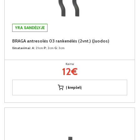
YRA SANDĖLYJE
BRAGA antresolės 03 rankenėlės (2vnt.) (Juodos)
Išmatavimai:
A:
21cm
P:
2cm
G:
3cm
Kaina:
12€
Į krepšelį