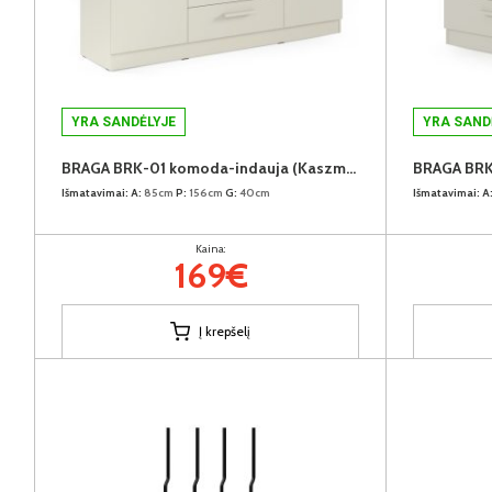
YRA SANDĖLYJE
YRA SAND
BRAGA BRK-01 komoda-indauja (Kaszmir)
Išmatavimai:
A:
85cm
P:
156cm
G:
40cm
Išmatavimai:
A
Kaina:
169€
Į krepšelį