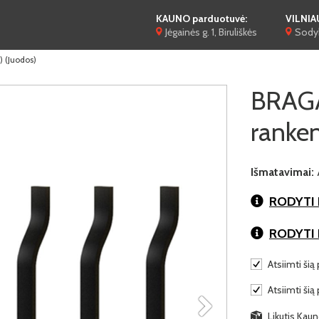
KAUNO parduotuvė:
VILNIA
Jėgainės g. 1, Biruliškės
Sodyb
 (Juodos)
BRAGA
ranken
Išmatavimai:
RODYTI 
RODYTI
Atsiimti šią 
Atsiimti šią
Likutis Kaun