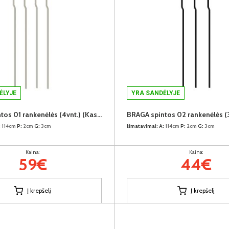
ĖLYJE
YRA SANDĖLYJE
BRAGA spintos 01 rankenėlės (4vnt.) (Kaszmir)
:
114cm
P:
2cm
G:
3cm
Išmatavimai:
A:
114cm
P:
2cm
G:
3cm
Kaina:
Kaina:
59€
44€
Į krepšelį
Į krepšelį