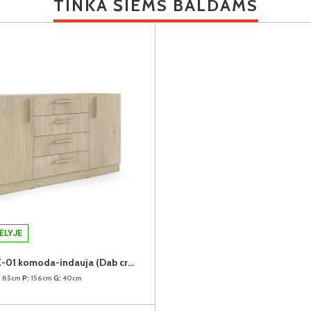
TINKA ŠIEMS BALDAMS
ĖLYJE
BRAGA BRK-01 komoda-indauja (Dab cremona)
:
85cm
P:
156cm
G:
40cm