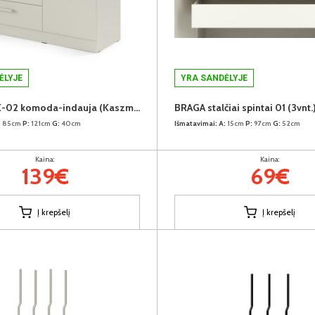
ĖLYJE
YRA SANDĖLYJE
BRAGA BRK-02 komoda-indauja (Kaszmir)
BRAGA stalčiai spintai 01 (3vnt.
:
85cm
P:
121cm
G:
40cm
Išmatavimai:
A:
15cm
P:
97cm
G:
52cm
Kaina:
Kaina:
139€
69€
Į krepšelį
Į krepšelį