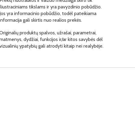
Prekių nuotraukos ir vaizdo medžiaga skirti tik
iliustraciniams tikslams ir yra pavyzdinio pobūdžio.
Jos yra informacinio pobūdžio, todėl pateikiama
informacija gali skirtis nuo realios prekės.
Originalių produktų spalvos, užrašai, parametrai,
matmenys, dydžiai, funkcijos ir/ar kitos savybės dėl
vizualinių ypatybių gali atrodyti kitaip nei realybėje.