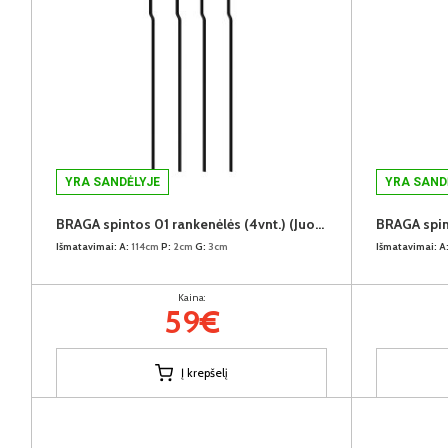
YRA SANDĖLYJE
YRA SAND
BRAGA spintos 01 rankenėlės (4vnt.) (Juodos)
Išmatavimai:
A:
114cm
P:
2cm
G:
3cm
Išmatavimai:
A
Kaina:
59€
Į krepšelį