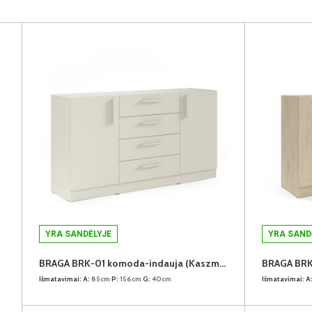
YRA SANDĖLYJE
YRA SAND
BRAGA BRK-01 komoda-indauja (Kaszmir)
Išmatavimai:
A:
85cm
P:
156cm
G:
40cm
Išmatavimai:
A