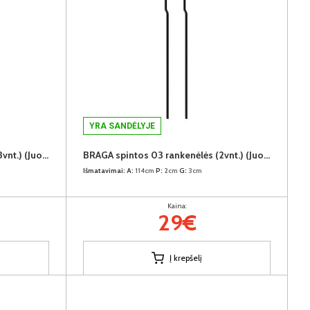
YRA SANDĖLYJE
BRAGA spintos 02 rankenėlės (3vnt.) (Juodos)
BRAGA spintos 03 rankenėlės (2vnt.) (Juodos)
Išmatavimai:
A:
114cm
P:
2cm
G:
3cm
Kaina:
29€
Į krepšelį