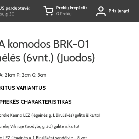
Prekių krepšelis
US parduotuvė:
Prisijungti
0 Prekių
ų g. 30
 komodos BRK-01
ėlės (6vnt.) (Juodos)
A: 21cm P: 2cm G: 3cm
KITUS VARIANTUS
 PREKĖS CHARAKTERISTIKAS
prekę Kauno LEZ (Jėgainės g. 1, Biruliškės) galite iš karto!
 prekę Vilniuje (Sodybų g. 30) galite iš karto!
o LEZ (Jėgainės g. 1, Biruliškės) sandėlyje – 8 vnt.