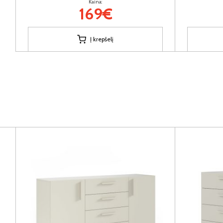
Kaina:
169€
Į krepšelį