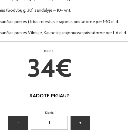
iaus (Sodybų g. 30) sandėlyje – 10+ vnt.
ančias prekes į kitus miestus ir rajonus pristatome per 1-10 d. d.
ančias prekes Vilniuje, Kaune ir jų rajonuose pristatome per 1-6 d. d.
Kaina:
34€
RADOTE PIGIAU?
Kiekis:
−
+