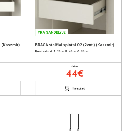
YRA SANDĖLYJE
) (Kaszmir)
BRAGA stalčiai spintai 02 (2vnt.) (Kaszmir)
Išmatavimai:
A:
25cm
P:
48cm
G:
52cm
Kaina:
44€
Į krepšelį