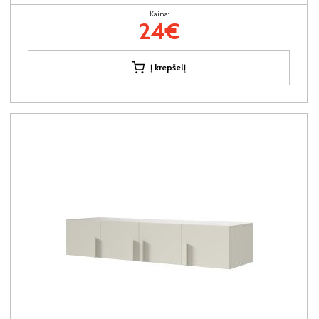
Kaina:
24€
Į krepšelį