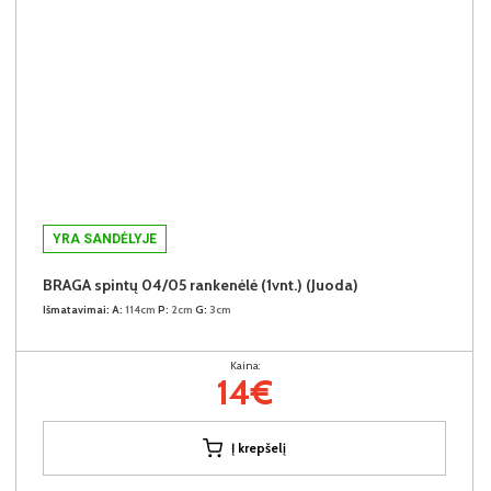
YRA SANDĖLYJE
BRAGA spintų 04/05 rankenėlė (1vnt.) (Juoda)
Išmatavimai:
A:
114cm
P:
2cm
G:
3cm
Kaina:
14€
Į krepšelį