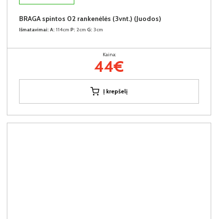
BRAGA spintos 02 rankenėlės (3vnt.) (Juodos)
Išmatavimai:
A:
114cm
P:
2cm
G:
3cm
Kaina:
44€
Į krepšelį