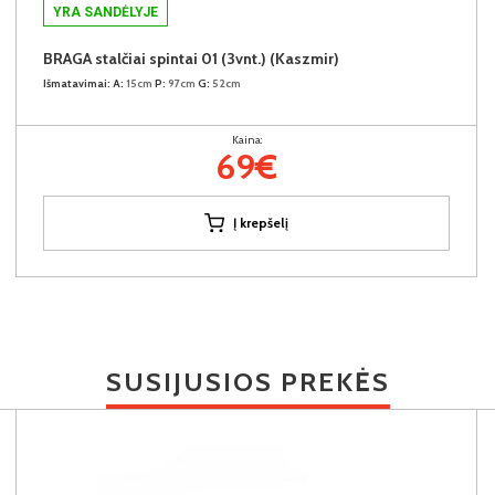
YRA SANDĖLYJE
BRAGA stalčiai spintai 01 (3vnt.) (Kaszmir)
Išmatavimai:
A:
15cm
P:
97cm
G:
52cm
Kaina:
69€
Į krepšelį
SUSIJUSIOS PREKĖS