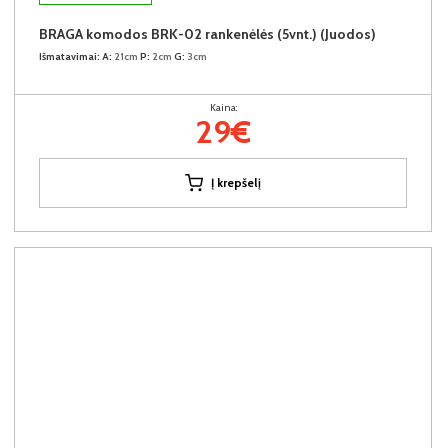
BRAGA komodos BRK-02 rankenėlės (5vnt.) (Juodos)
Išmatavimai:
A:
21cm
P:
2cm
G:
3cm
Kaina:
29€
Į krepšelį