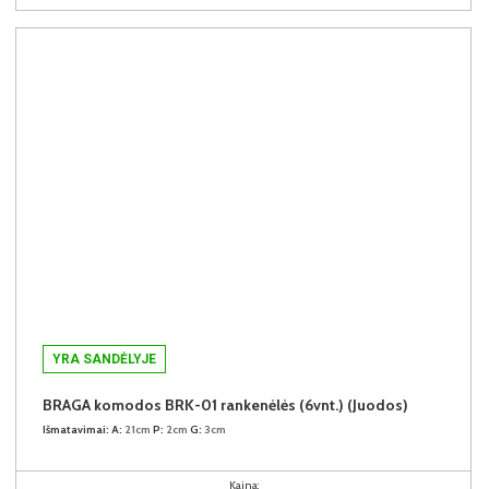
YRA SANDĖLYJE
BRAGA komodos BRK-01 rankenėlės (6vnt.) (Juodos)
Išmatavimai:
A:
21cm
P:
2cm
G:
3cm
Kaina: