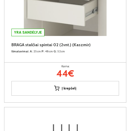
YRA SANDĖLYJE
BRAGA stalčiai spintai 02 (2vnt.) (Kaszmir)
Išmatavimai:
A:
25cm
P:
48cm
G:
52cm
Kaina:
44€
Į krepšelį