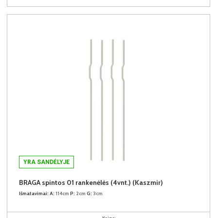
YRA SANDĖLYJE
BRAGA spintos 01 rankenėlės (4vnt.) (Kaszmir)
Išmatavimai:
A:
114cm
P:
2cm
G:
3cm