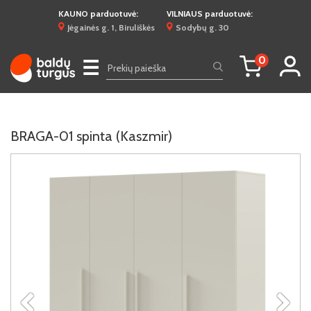
KAUNO parduotuvė:
VILNIAUS parduotuvė:
Jėgainės g. 1, Biruliškės
Sodybų g. 30
0
☰
BRAGA-01 spinta (Kaszmir)