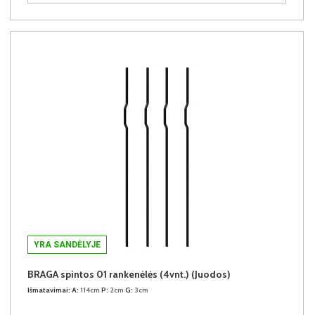
YRA SANDĖLYJE
BRAGA spintos 01 rankenėlės (4vnt.) (Juodos)
Išmatavimai:
A:
114cm
P:
2cm
G:
3cm