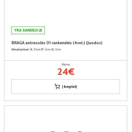
YRA SANDĖLYJE
BRAGA antresolės 01 rankenėlės (4vnt.) (Juodos)
Išmatavimai:
A:
21cm
P:
2cm
G:
3cm
Kaina:
24€
Į krepšelį