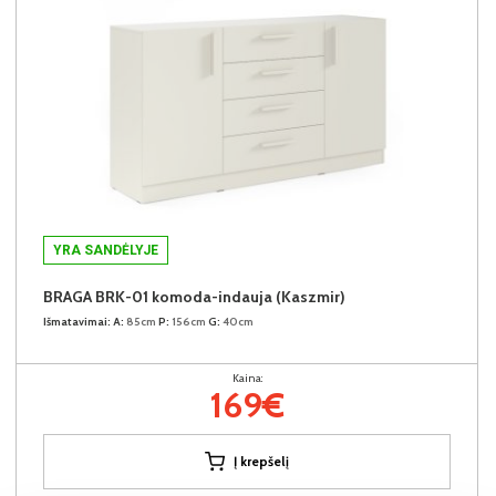
YRA SANDĖLYJE
BRAGA BRK-01 komoda-indauja (Kaszmir)
Išmatavimai:
A:
85cm
P:
156cm
G:
40cm
Kaina:
169€
Į krepšelį