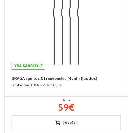
YRA SANDĖLYJE
BRAGA spintos 01 rankenėlės (4vnt.) (Juodos)
Išmatavimai:
A:
114cm
P:
2cm
G:
3cm
Kaina:
59€
Į krepšelį