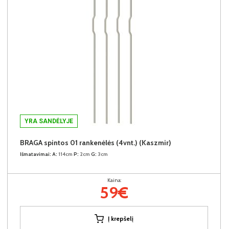
YRA SANDĖLYJE
BRAGA spintos 01 rankenėlės (4vnt.) (Kaszmir)
Išmatavimai:
A:
114cm
P:
2cm
G:
3cm
Kaina:
59€
Į krepšelį