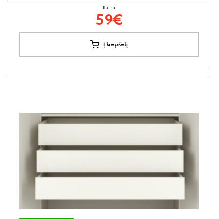
Kaina:
59€
Į krepšelį