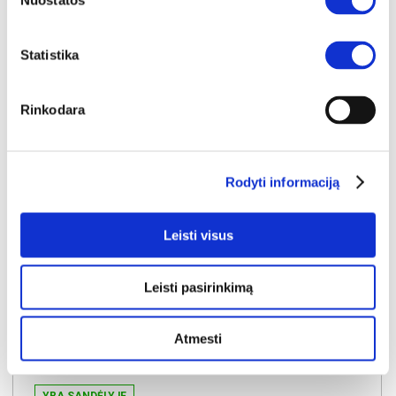
Nuostatos
Kaina:
139€
Statistika
Į krepšelį
Rinkodara
Rodyti informaciją
Leisti visus
Leisti pasirinkimą
Atmesti
YRA SANDĖLYJE