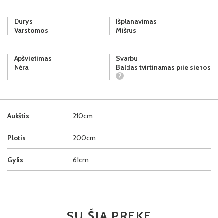
Durys
Išplanavimas
Varstomos
Mišrus
Apšvietimas
Svarbu
Nėra
Baldas tvirtinamas prie sienos
?
Aukštis
210cm
Plotis
200cm
Gylis
61cm
SU ŠIA PREKE