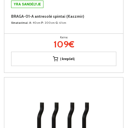
YRA SANDĖLYJE
BRAGA-01-A antresolė spintai (Kaszmir)
Išmatavimai:
A:
40cm
P:
200cm
G:
61cm
Kaina:
109€
Į krepšelį