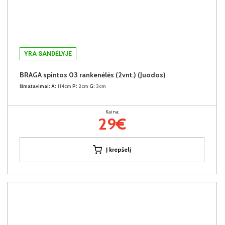
YRA SANDĖLYJE
BRAGA spintos 03 rankenėlės (2vnt.) (Juodos)
Išmatavimai:
A:
114cm
P:
2cm
G:
3cm
Kaina:
29€
Į krepšelį