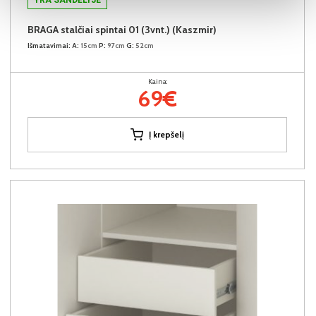
BRAGA stalčiai spintai 01 (3vnt.) (Kaszmir)
Išmatavimai:
A:
15cm
P:
97cm
G:
52cm
Kaina:
69€
Į krepšelį