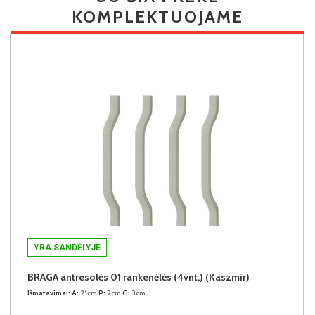
KOMPLEKTUOJAME
YRA SANDĖLYJE
BRAGA antresolės 01 rankenėlės (4vnt.) (Kaszmir)
Išmatavimai:
A:
21cm
P:
2cm
G:
3cm