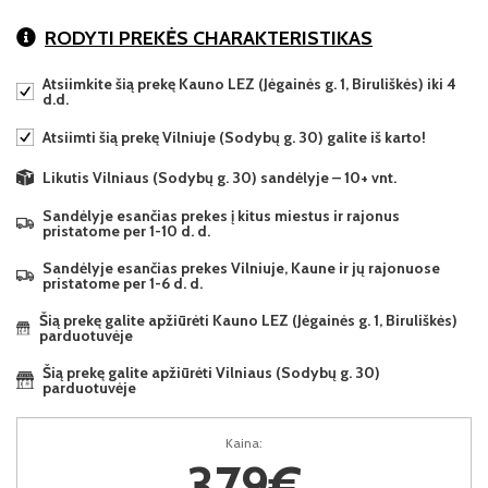
RODYTI PREKĖS CHARAKTERISTIKAS
Atsiimkite šią prekę Kauno LEZ (Jėgainės g. 1, Biruliškės) iki 4
d.d.
Atsiimti šią prekę Vilniuje (Sodybų g. 30) galite iš karto!
Likutis Vilniaus (Sodybų g. 30) sandėlyje – 10+ vnt.
Sandėlyje esančias prekes į kitus miestus ir rajonus
pristatome per 1-10 d. d.
Sandėlyje esančias prekes Vilniuje, Kaune ir jų rajonuose
pristatome per 1-6 d. d.
Šią prekę galite apžiūrėti Kauno LEZ (Jėgainės g. 1, Biruliškės)
parduotuvėje
Šią prekę galite apžiūrėti Vilniaus (Sodybų g. 30)
parduotuvėje
Kaina:
379€