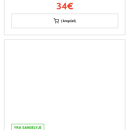
34€
Į krepšelį
YRA SANDĖLYJE