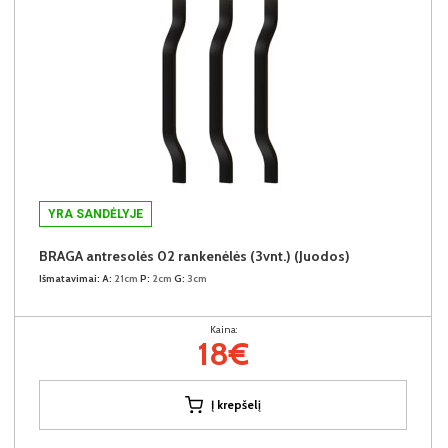
YRA SANDĖLYJE
BRAGA antresolės 02 rankenėlės (3vnt.) (Juodos)
Išmatavimai:
A:
21cm
P:
2cm
G:
3cm
Kaina:
18€
Į krepšelį