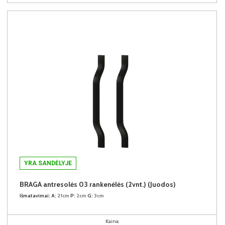
YRA SANDĖLYJE
BRAGA antresolės 03 rankenėlės (2vnt.) (Juodos)
Išmatavimai:
A:
21cm
P:
2cm
G:
3cm
Kaina: