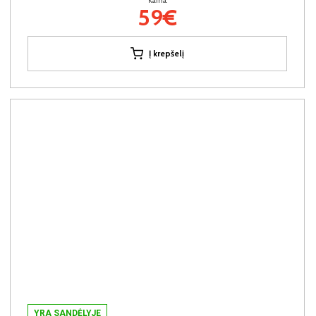
Kaina:
59€
Į krepšelį
YRA SANDĖLYJE