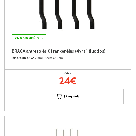
YRA SANDĖLYJE
BRAGA antresolės 01 rankenėlės (4vnt.) (Juodos)
Išmatavimai:
A:
21cm
P:
2cm
G:
3cm
Kaina:
24€
Į krepšelį