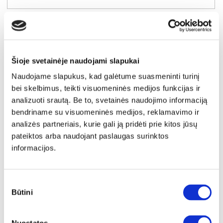
Šioje svetainėje naudojami slapukai
Naudojame slapukus, kad galėtume suasmeninti turinį
bei skelbimus, teikti visuomeninės medijos funkcijas ir
analizuoti srautą. Be to, svetainės naudojimo informaciją
bendriname su visuomeninės medijos, reklamavimo ir
analizės partneriais, kurie gali ją pridėti prie kitos jūsų
pateiktos arba naudojant paslaugas surinktos
informacijos.
YRA SANDĖLYJE
Sutikimo
BRAGA BRK-02 komoda-indauja (Kaszmir)
Būtini
pasirinkimas
Išmatavimai:
A:
85cm
P:
121cm
G:
40cm