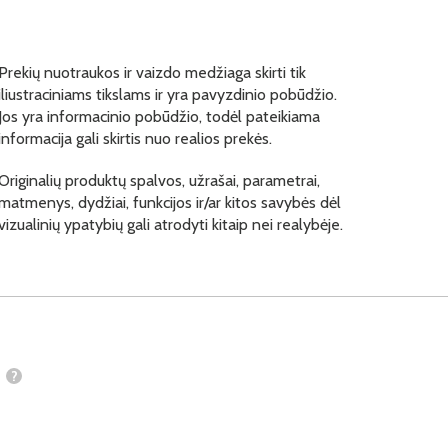
Prekių nuotraukos ir vaizdo medžiaga skirti tik
iliustraciniams tikslams ir yra pavyzdinio pobūdžio.
Jos yra informacinio pobūdžio, todėl pateikiama
informacija gali skirtis nuo realios prekės.
Originalių produktų spalvos, užrašai, parametrai,
matmenys, dydžiai, funkcijos ir/ar kitos savybės dėl
vizualinių ypatybių gali atrodyti kitaip nei realybėje.
?