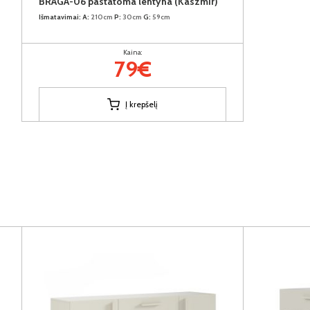
BRAGA-06 pastatoma lentyna (Kaszmir)
Išmatavimai:
A:
210cm
P:
30cm
G:
59cm
Kaina:
79€
Į krepšelį