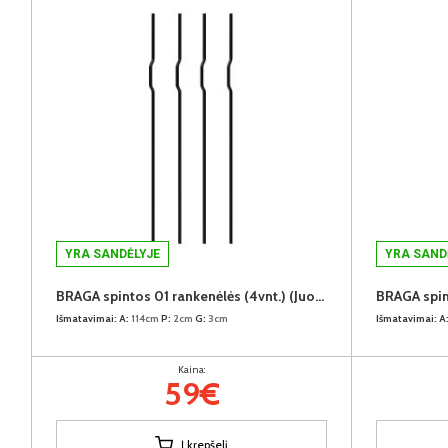
YRA SANDĖLYJE
YRA SAND
BRAGA spintos 01 rankenėlės (4vnt.) (Juodos)
Išmatavimai:
A:
114cm
P:
2cm
G:
3cm
Išmatavimai:
A
Kaina:
59€
Į krepšelį