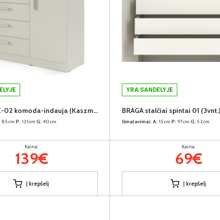
ĖLYJE
YRA SANDĖLYJE
BRAGA BRK-02 komoda-indauja (Kaszmir)
BRAGA stalčiai spintai 01 (3vnt.
:
85cm
P:
121cm
G:
40cm
Išmatavimai:
A:
15cm
P:
97cm
G:
52cm
Kaina:
Kaina:
139€
69€
Į krepšelį
Į krepšelį