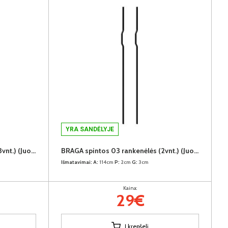
YRA SANDĖLYJE
BRAGA spintos 02 rankenėlės (3vnt.) (Juodos)
BRAGA spintos 03 rankenėlės (2vnt.) (Juodos)
Išmatavimai:
A:
114cm
P:
2cm
G:
3cm
Kaina:
29€
Į krepšelį