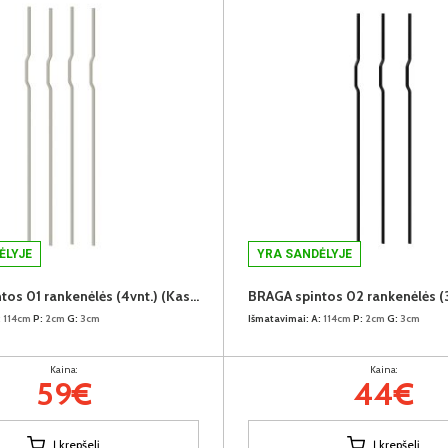
ĖLYJE
YRA SANDĖLYJE
BRAGA spintos 01 rankenėlės (4vnt.) (Kaszmir)
:
114cm
P:
2cm
G:
3cm
Išmatavimai:
A:
114cm
P:
2cm
G:
3cm
Kaina:
Kaina:
59€
44€
Į krepšelį
Į krepšelį