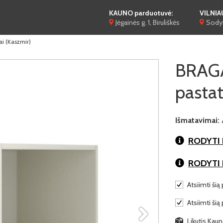
KAUNO parduotuvė:
VILNIA
Jėgainės g. 1, Biruliškės
Sodyb
i (Kaszmir)
BRAGA
pastat
Išmatavimai:
RODYTI 
RODYTI
Atsiimti šią 
Atsiimti šią
Likutis Kaun