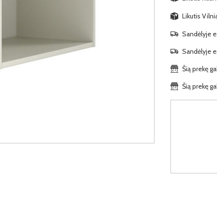
Likutis Viln
Sandėlyje es
Sandėlyje es
Šią prekę ga
Šią prekę ga