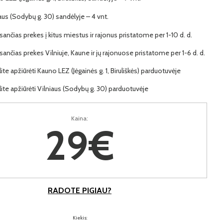
iaus (Sodybų g. 30) sandėlyje – 4 vnt.
ančias prekes į kitus miestus ir rajonus pristatome per 1-10 d. d.
ančias prekes Vilniuje, Kaune ir jų rajonuose pristatome per 1-6 d. d.
lite apžiūrėti Kauno LEZ (Jėgainės g. 1, Biruliškės) parduotuvėje
lite apžiūrėti Vilniaus (Sodybų g. 30) parduotuvėje
Kaina:
29€
RADOTE PIGIAU?
Kiekis: