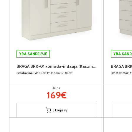
YRA SANDĖLYJE
YRA SAND
BRAGA BRK-01 komoda-indauja (Kaszmir)
Išmatavimai:
A:
85cm
P:
156cm
G:
40cm
Išmatavimai:
A
Kaina:
169€
Į krepšelį