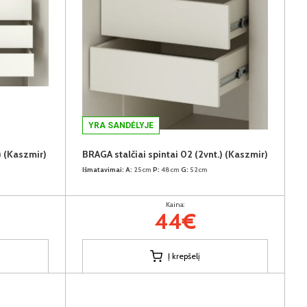
YRA SANDĖLYJE
) (Kaszmir)
BRAGA stalčiai spintai 02 (2vnt.) (Kaszmir)
Išmatavimai:
A:
25cm
P:
48cm
G:
52cm
Kaina:
44€
Į krepšelį