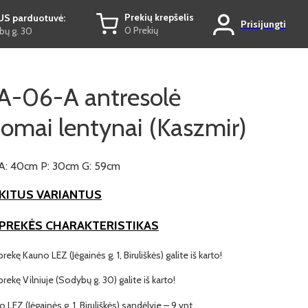
Prekių krepšelis
US parduotuvė:
Prisijungti
0 Prekių
ų g. 30
-06-A antresolė
omai lentynai (Kaszmir)
A: 40cm P: 30cm G: 59cm
KITUS VARIANTUS
 PREKĖS CHARAKTERISTIKAS
prekę Kauno LEZ (Jėgainės g. 1, Biruliškės) galite iš karto!
 prekę Vilniuje (Sodybų g. 30) galite iš karto!
o LEZ (Jėgainės g. 1, Biruliškės) sandėlyje – 9 vnt.