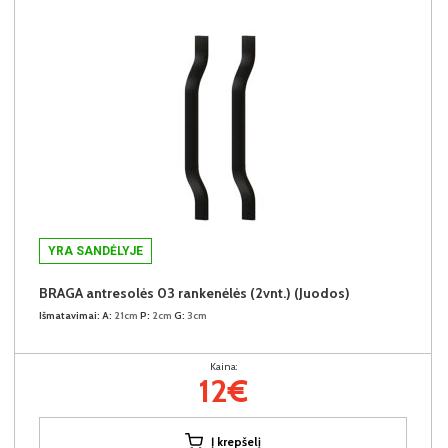
YRA SANDĖLYJE
BRAGA antresolės 03 rankenėlės (2vnt.) (Juodos)
Išmatavimai:
A:
21cm
P:
2cm
G:
3cm
Kaina:
12€
Į krepšelį