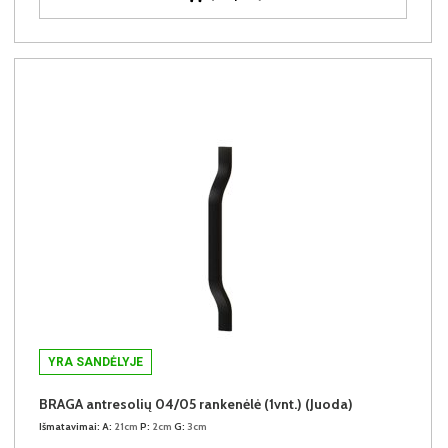
YRA SANDĖLYJE
BRAGA antresolių 04/05 rankenėlė (1vnt.) (Juoda)
Išmatavimai:
A:
21cm
P:
2cm
G:
3cm