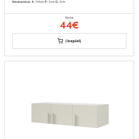
Išmatavimai:
A:
114cm
P:
2cm
G:
3cm
Kaina:
44€
Į krepšelį