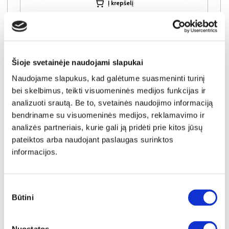
Į krepšelį
Šioje svetainėje naudojami slapukai
Naudojame slapukus, kad galėtume suasmeninti turinį
bei skelbimus, teikti visuomeninės medijos funkcijas ir
analizuoti srautą. Be to, svetainės naudojimo informaciją
bendriname su visuomeninės medijos, reklamavimo ir
analizės partneriais, kurie gali ją pridėti prie kitos jūsų
pateiktos arba naudojant paslaugas surinktos
informacijos.
Sutikimo
YRA SANDĖLYJE
Būtini
pasirinkimas
BRAGA stalčiai spintai 01 (3vnt.) (Kaszmir)
Išmatavimai:
A:
15cm
P:
97cm
G:
52cm