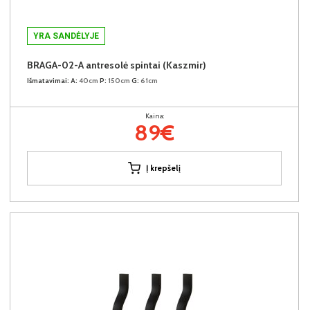
YRA SANDĖLYJE
BRAGA-02-A antresolė spintai (Kaszmir)
Išmatavimai:
A:
40cm
P:
150cm
G:
61cm
Kaina:
89€
Į krepšelį