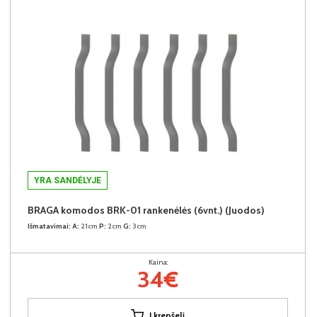
YRA SANDĖLYJE
BRAGA komodos BRK-01 rankenėlės (6vnt.) (Juodos)
Išmatavimai:
A:
21cm
P:
2cm
G:
3cm
Kaina:
34€
Į krepšelį