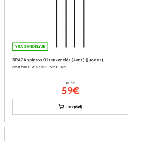
YRA SANDĖLYJE
BRAGA spintos 01 rankenėlės (4vnt.) (Juodos)
Išmatavimai:
A:
114cm
P:
2cm
G:
3cm
Kaina:
59€
Į krepšelį