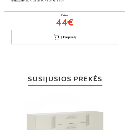
Išmatavimai:
A:
25cm
P:
48cm
G:
52cm
Kaina:
44€
Į krepšelį
SUSIJUSIOS PREKĖS