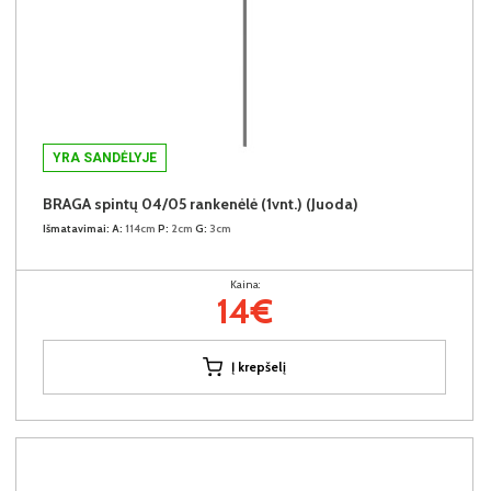
YRA SANDĖLYJE
BRAGA spintų 04/05 rankenėlė (1vnt.) (Juoda)
Išmatavimai:
A:
114cm
P:
2cm
G:
3cm
Kaina:
14€
Į krepšelį