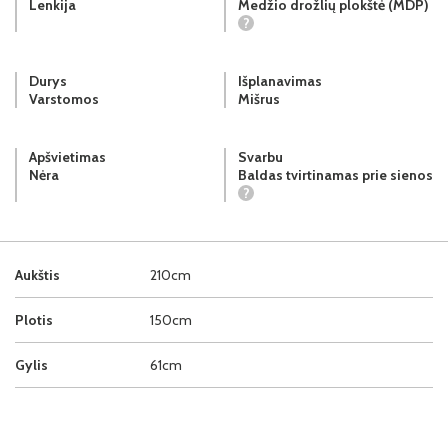
Lenkija
Medžio drožlių plokštė (MDP)
?
Durys
Išplanavimas
Varstomos
Mišrus
Apšvietimas
Svarbu
Nėra
Baldas tvirtinamas prie sienos
?
Aukštis
210cm
Plotis
150cm
Gylis
61cm