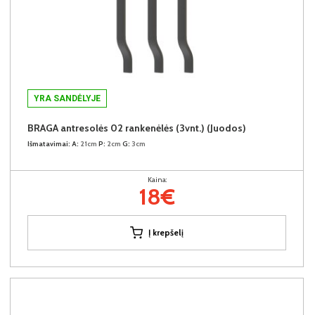
YRA SANDĖLYJE
BRAGA antresolės 02 rankenėlės (3vnt.) (Juodos)
Išmatavimai:
A:
21cm
P:
2cm
G:
3cm
Kaina:
18€
Į krepšelį