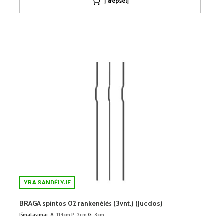
Į krepšelį
YRA SANDĖLYJE
BRAGA spintos 02 rankenėlės (3vnt.) (Juodos)
Išmatavimai:
A:
114cm
P:
2cm
G:
3cm