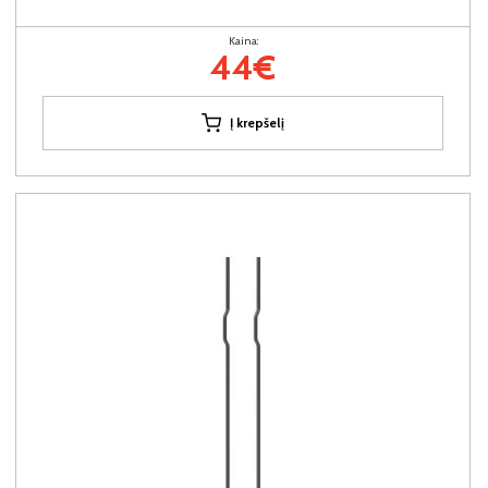
Kaina:
44€
Į krepšelį