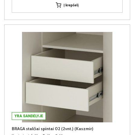
Į krepšelį
YRA SANDĖLYJE
BRAGA stalčiai spintai 02 (2vnt.) (Kaszmir)