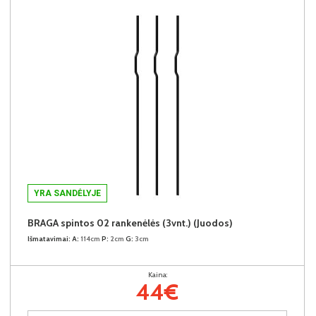
YRA SANDĖLYJE
BRAGA spintos 02 rankenėlės (3vnt.) (Juodos)
Išmatavimai:
A:
114cm
P:
2cm
G:
3cm
Kaina:
44€