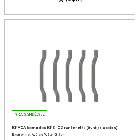
YRA SANDĖLYJE
BRAGA komodos BRK-02 rankenėlės (5vnt.) (Juodos)
Išmatavimai:
A:
21cm
P:
2cm
G:
3cm