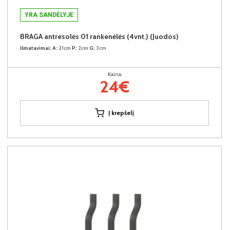
YRA SANDĖLYJE
BRAGA antresolės 01 rankenėlės (4vnt.) (Juodos)
Išmatavimai:
A:
21cm
P:
2cm
G:
3cm
Kaina:
24€
Į krepšelį