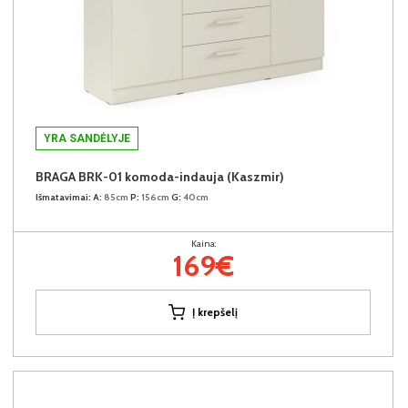
YRA SANDĖLYJE
BRAGA BRK-01 komoda-indauja (Kaszmir)
Išmatavimai:
A:
85cm
P:
156cm
G:
40cm
Kaina:
169€
Į krepšelį