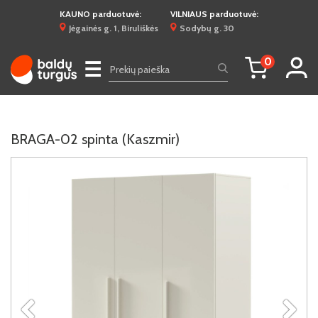
KAUNO parduotuvė:
VILNIAUS parduotuvė:
Jėgainės g. 1, Biruliškės
Sodybų g. 30
0
☰
BRAGA-02 spinta (Kaszmir)