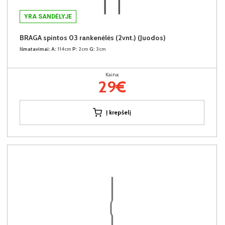
YRA SANDĖLYJE
BRAGA spintos 03 rankenėlės (2vnt.) (Juodos)
Išmatavimai:
A:
114cm
P:
2cm
G:
3cm
Kaina:
29€
Į krepšelį