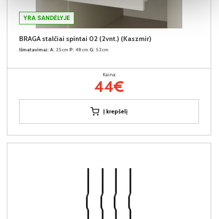
YRA SANDĖLYJE
BRAGA stalčiai spintai 02 (2vnt.) (Kaszmir)
Išmatavimai:
A:
25cm
P:
48cm
G:
52cm
Kaina:
44€
Į krepšelį