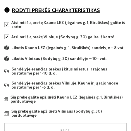
RODYTI PREKĖS CHARAKTERISTIKAS
Atsiimti šią prekę Kauno LEZ (Jėgainės g. 1, Biruliškės) galite iš
karto!
Atsiimti šią prekę Vilniuje (Sodybų g. 30) galite iš karto!
Likutis Kauno LEZ (Jėgainės g. 1, Biruliškės) sandėlyje – 8 vnt.
Likutis Vilniaus (Sodybų g. 30) sandėlyje – 10+ vnt.
Sandėlyje esančias prekes į kitus miestus ir rajonus
pristatome per 1-10 d. d.
Sandėlyje esančias prekes Vilniuje, Kaune ir jų rajonuose
pristatome per 1-6 d. d.
Šią prekę galite apžiūrėti Kauno LEZ (Jėgainės g. 1, Biruliškės)
parduotuvėje
Šią prekę galite apžiūrėti Vilniaus (Sodybų g. 30)
parduotuvėje
Kaina: