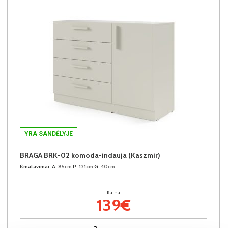
YRA SANDĖLYJE
BRAGA BRK-02 komoda-indauja (Kaszmir)
Išmatavimai:
A:
85cm
P:
121cm
G:
40cm
Kaina:
139€