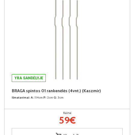
YRA SANDĖLYJE
BRAGA spintos 01 rankenėlės (4vnt.) (Kaszmir)
Išmatavimai:
A:
114cm
P:
2cm
G:
3cm
Kaina:
59€