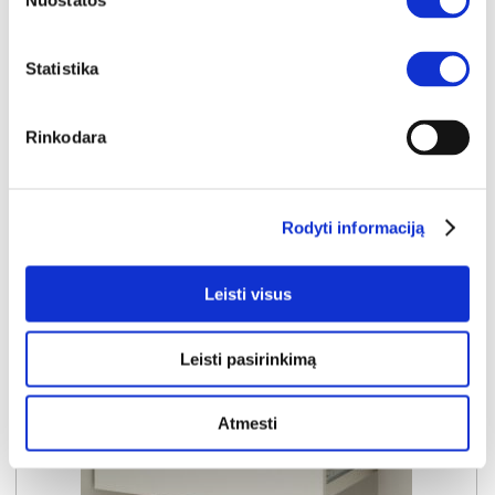
Nuostatos
Kaina:
69€
Statistika
Į krepšelį
Rinkodara
Rodyti informaciją
Leisti visus
Leisti pasirinkimą
Atmesti