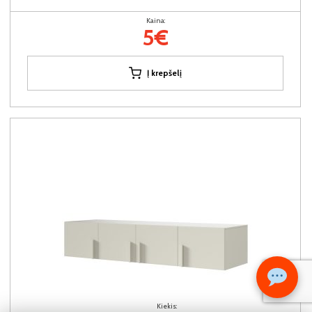
Kaina:
5€
Į krepšelį
Kiekis: