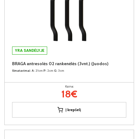
YRA SANDĖLYJE
BRAGA antresolės 02 rankenėlės (3vnt.) (Juodos)
Išmatavimai:
A:
21cm
P:
2cm
G:
3cm
Kaina:
18€
Į krepšelį