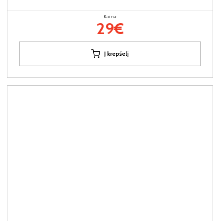
Kaina:
29€
Į krepšelį