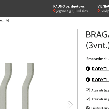
KAUNO parduotuvė:
VILNIA
Jėgainės g. 1, Biruliškės
Sodyb
aszmir)
BRAGA
(3vnt.
Išmatavimai:
RODYTI 
RODYTI
Atsiimti šią 
Atsiimti šią
Likutis Kaun