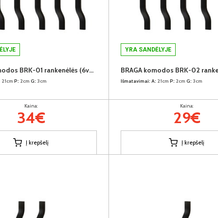
ĖLYJE
YRA SANDĖLYJE
BRAGA komodos BRK-01 rankenėlės (6vnt.) (Juodos)
:
21cm
P:
2cm
G:
3cm
Išmatavimai:
A:
21cm
P:
2cm
G:
3cm
Kaina:
Kaina:
34€
29€
Į krepšelį
Į krepšelį