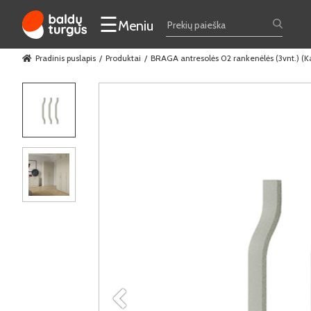
☰
Meniu
Pradinis puslapis
Produktai
BRAGA antresolės 02 rankenėlės (3vnt.) (K