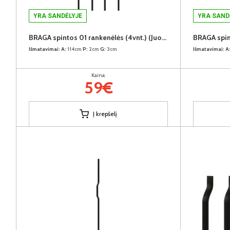
YRA SANDĖLYJE
YRA SAND
BRAGA spintos 01 rankenėlės (4vnt.) (Juodos)
Išmatavimai:
A:
114cm
P:
2cm
G:
3cm
Išmatavimai:
A
Kaina:
59€
Į krepšelį