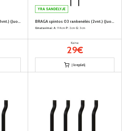
YRA SANDĖLYJE
BRAGA spintos 02 rankenėlės (3vnt.) (Juodos)
BRAGA spintos 03 rankenėlės (2vnt.) (Juodos)
Išmatavimai:
A:
114cm
P:
2cm
G:
3cm
Kaina:
29€
Į krepšelį