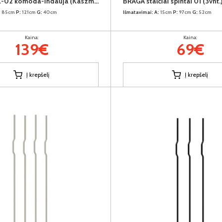
BRAGA BRK-02 komoda-indauja (Kaszmir)
BRAGA stalčiai spintai 01 (3vnt.
:
85cm
P:
121cm
G:
40cm
Išmatavimai:
A:
15cm
P:
97cm
G:
52cm
Kaina:
Kaina:
139€
69€
Į krepšelį
Į krepšelį