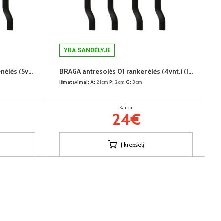
YRA SANDĖLYJE
BRAGA komodos BRK-02 rankenėlės (5vnt.) (Juodos)
BRAGA antresolės 01 rankenėlės (4vnt.) (Juodos)
Išmatavimai:
A:
21cm
P:
2cm
G:
3cm
Kaina:
24€
Į krepšelį