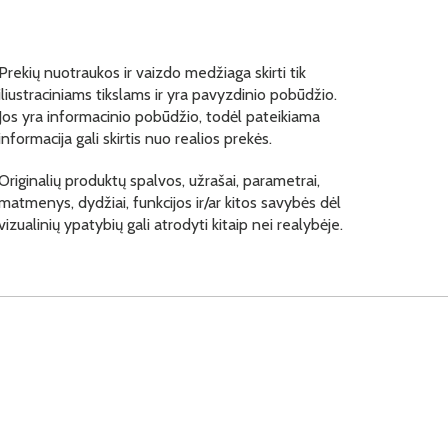
Prekių nuotraukos ir vaizdo medžiaga skirti tik
iliustraciniams tikslams ir yra pavyzdinio pobūdžio.
Jos yra informacinio pobūdžio, todėl pateikiama
informacija gali skirtis nuo realios prekės.
Originalių produktų spalvos, užrašai, parametrai,
matmenys, dydžiai, funkcijos ir/ar kitos savybės dėl
vizualinių ypatybių gali atrodyti kitaip nei realybėje.