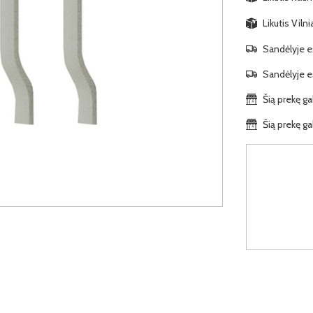
Likutis Viln
Sandėlyje es
Sandėlyje es
Šią prekę ga
Šią prekę ga