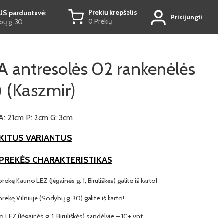
Prekių krepšelis
US parduotuvė:
Prisijungti
0 Prekių
ų g. 30
 antresolės 02 rankenėlės
) (Kaszmir)
A: 21cm P: 2cm G: 3cm
KITUS VARIANTUS
 PREKĖS CHARAKTERISTIKAS
prekę Kauno LEZ (Jėgainės g. 1, Biruliškės) galite iš karto!
 prekę Vilniuje (Sodybų g. 30) galite iš karto!
o LEZ (Jėgainės g. 1, Biruliškės) sandėlyje – 10+ vnt.