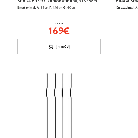
BRAGA BRK-01 komoda-indauja (Kaszmir)
Išmatavimai:
A:
85cm
P:
156cm
G:
40cm
Išmatavimai:
A
Kaina:
169€
Į krepšelį