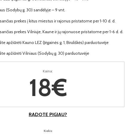
iaus (Sodybų g. 30) sandėlyje – 9 vnt.
ančias prekes į kitus miestus ir rajonus pristatome per 1-10 d. d.
ančias prekes Vilniuje, Kaune ir jų rajonuose pristatome per 1-6 d. d.
lite apžiūrėti Kauno LEZ (Jėgainės g. 1, Biruliškės) parduotuvėje
lite apžiūrėti Vilniaus (Sodybų g. 30) parduotuvėje
Kaina:
18€
RADOTE PIGIAU?
Kiekis: