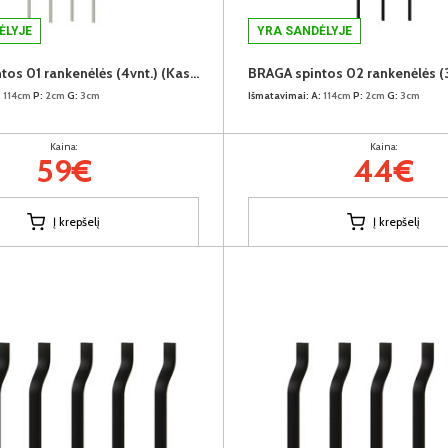
ĖLYJE
YRA SANDĖLYJE
BRAGA spintos 01 rankenėlės (4vnt.) (Kaszmir)
:
114cm
P:
2cm
G:
3cm
Išmatavimai:
A:
114cm
P:
2cm
G:
3cm
Kaina:
Kaina:
59€
44€
Į krepšelį
Į krepšelį