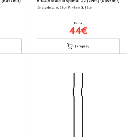
) (Kaszmir)
BRAGA stalčiai spintai 02 (2vnt.) (Kaszmir)
Išmatavimai:
A:
25cm
P:
48cm
G:
52cm
Kaina:
44€
Į krepšelį