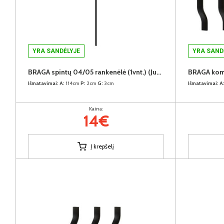
YRA SANDĖLYJE
YRA SAND
BRAGA spintų 04/05 rankenėlė (1vnt.) (Juoda)
Išmatavimai:
A:
114cm
P:
2cm
G:
3cm
Išmatavimai:
A
Kaina:
14€
Į krepšelį