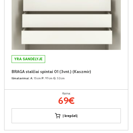
YRA SANDĖLYJE
BRAGA stalčiai spintai 01 (3vnt.) (Kaszmir)
Išmatavimai:
A:
15cm
P:
97cm
G:
52cm
Kaina:
69€
Į krepšelį