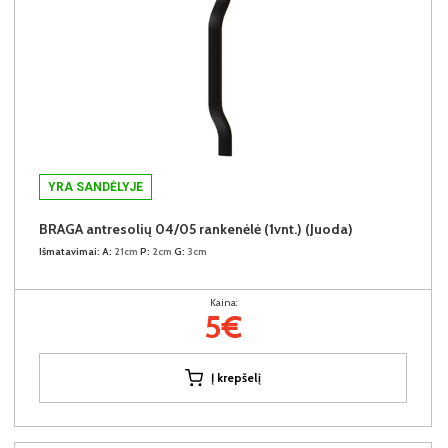
YRA SANDĖLYJE
BRAGA antresolių 04/05 rankenėlė (1vnt.) (Juoda)
Išmatavimai:
A:
21cm
P:
2cm
G:
3cm
Kaina:
5€
Į krepšelį