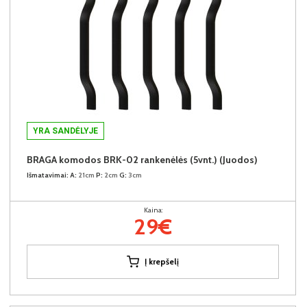
YRA SANDĖLYJE
BRAGA komodos BRK-02 rankenėlės (5vnt.) (Juodos)
Išmatavimai:
A:
21cm
P:
2cm
G:
3cm
Kaina:
29€
Į krepšelį