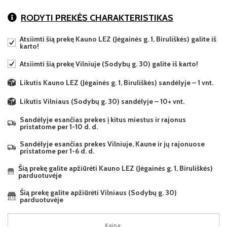
RODYTI PREKĖS CHARAKTERISTIKAS
Atsiimti šią prekę Kauno LEZ (Jėgainės g. 1, Biruliškės) galite iš
karto!
Atsiimti šią prekę Vilniuje (Sodybų g. 30) galite iš karto!
Likutis Kauno LEZ (Jėgainės g. 1, Biruliškės) sandėlyje – 1 vnt.
Likutis Vilniaus (Sodybų g. 30) sandėlyje – 10+ vnt.
Sandėlyje esančias prekes į kitus miestus ir rajonus
pristatome per 1-10 d. d.
Sandėlyje esančias prekes Vilniuje, Kaune ir jų rajonuose
pristatome per 1-6 d. d.
Šią prekę galite apžiūrėti Kauno LEZ (Jėgainės g. 1, Biruliškės)
parduotuvėje
Šią prekę galite apžiūrėti Vilniaus (Sodybų g. 30)
parduotuvėje
Kaina: