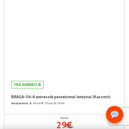
YRA SANDĖLYJE
BRAGA-06-A antresolė pastatomai lentynai (Kaszmir)
Išmatavimai:
A:
40cm
P:
30cm
G:
59cm
Kaina:
29€
Kiekis: