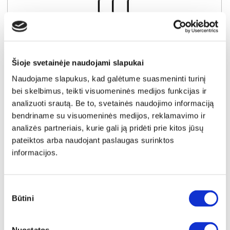
Šioje svetainėje naudojami slapukai
Naudojame slapukus, kad galėtume suasmeninti turinį
bei skelbimus, teikti visuomeninės medijos funkcijas ir
YRA SANDĖLYJE
analizuoti srautą. Be to, svetainės naudojimo informaciją
bendriname su visuomeninės medijos, reklamavimo ir
BRAGA spintos 02 rankenėlės (3vnt.) (Juodos)
analizės partneriais, kurie gali ją pridėti prie kitos jūsų
Išmatavimai:
A:
114cm
P:
2cm
G:
3cm
pateiktos arba naudojant paslaugas surinktos
informacijos.
Kaina:
44€
Sutikimo
Būtini
Į krepšelį
pasirinkimas