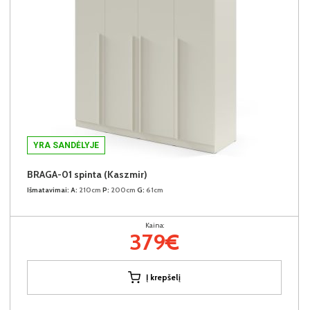
YRA SANDĖLYJE
BRAGA-01 spinta (Kaszmir)
Išmatavimai:
A:
210cm
P:
200cm
G:
61cm
Kaina:
379€
Į krepšelį