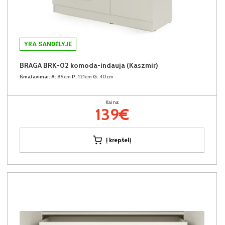
YRA SANDĖLYJE
BRAGA BRK-02 komoda-indauja (Kaszmir)
Išmatavimai:
A:
85cm
P:
121cm
G:
40cm
Kaina:
139€
Į krepšelį