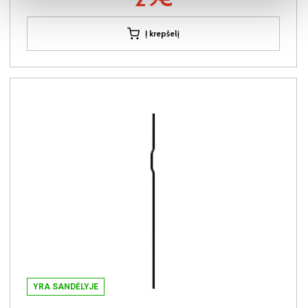
Į krepšelį
YRA SANDĖLYJE