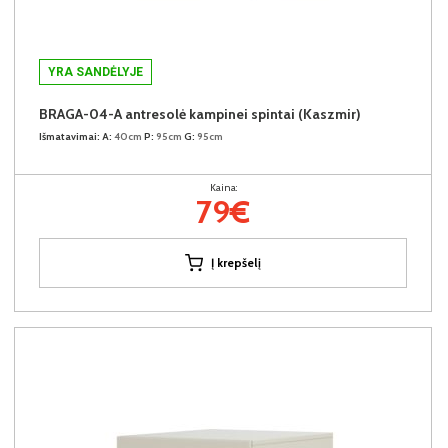
YRA SANDĖLYJE
BRAGA-04-A antresolė kampinei spintai (Kaszmir)
Išmatavimai:
A:
40cm
P:
95cm
G:
95cm
Kaina:
79€
Į krepšelį