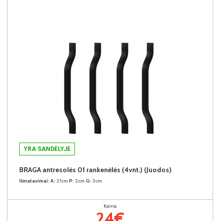
YRA SANDĖLYJE
BRAGA antresolės 01 rankenėlės (4vnt.) (Juodos)
Išmatavimai:
A:
21cm
P:
2cm
G:
3cm
Kaina:
24€