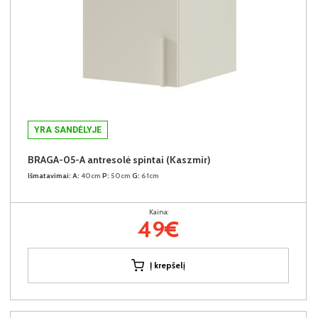
YRA SANDĖLYJE
BRAGA-05-A antresolė spintai (Kaszmir)
Išmatavimai:
A:
40cm
P:
50cm
G:
61cm
Kaina:
49€
Į krepšelį