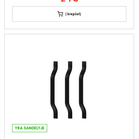
Į krepšelį
YRA SANDĖLYJE