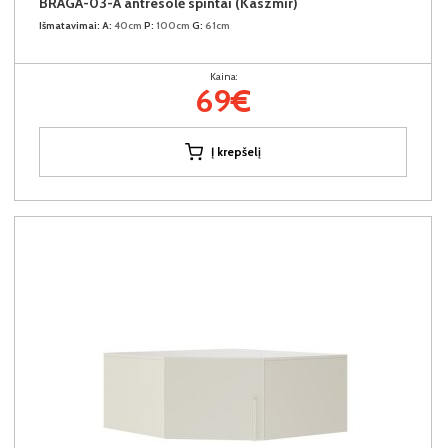
BRAGA-03-A antresolė spintai (Kaszmir)
Išmatavimai:
A:
40cm
P:
100cm
G:
61cm
Kaina:
69€
Į krepšelį