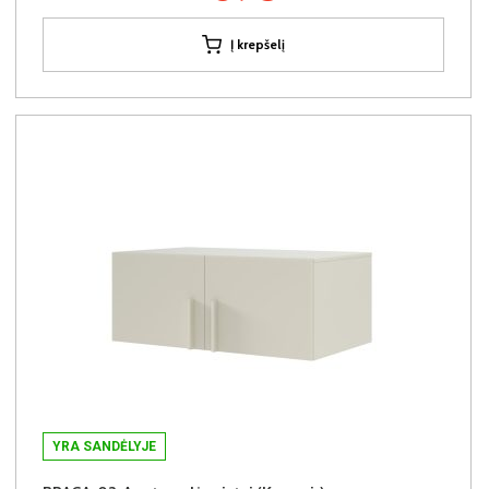
Į krepšelį
YRA SANDĖLYJE