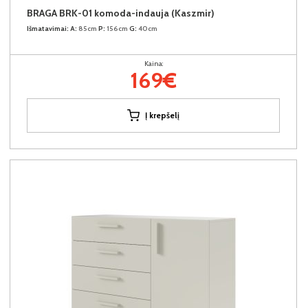
BRAGA BRK-01 komoda-indauja (Kaszmir)
Išmatavimai:
A:
85cm
P:
156cm
G:
40cm
Kaina:
169€
Į krepšelį