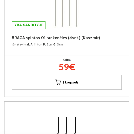
YRA SANDĖLYJE
BRAGA spintos 01 rankenėlės (4vnt.) (Kaszmir)
Išmatavimai:
A:
114cm
P:
2cm
G:
3cm
Kaina:
59€
Į krepšelį