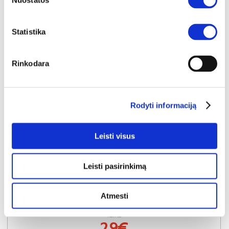
Nuostatos
Statistika
Rinkodara
Rodyti informaciją
Leisti visus
YRA SANDĖLYJE
Leisti pasirinkimą
BRAGA spintos 03 rankenėlės (2vnt.) (Juodos)
Išmatavimai:
A:
114cm
P:
2cm
G:
3cm
Atmesti
Kaina:
29€