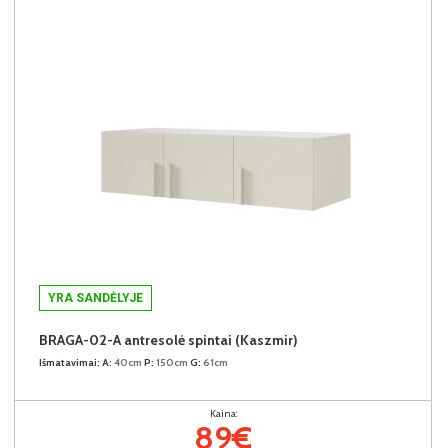
YRA SANDĖLYJE
BRAGA-02-A antresolė spintai (Kaszmir)
Išmatavimai:
A:
40cm
P:
150cm
G:
61cm
Kaina:
89€