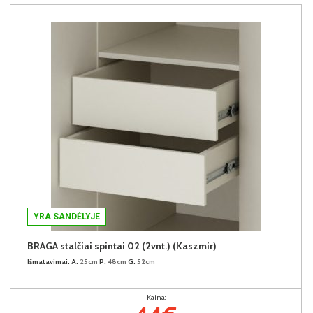
YRA SANDĖLYJE
BRAGA stalčiai spintai 02 (2vnt.) (Kaszmir)
Išmatavimai:
A:
25cm
P:
48cm
G:
52cm
Kaina: