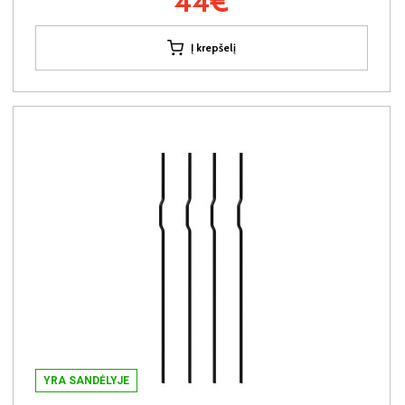
44€
Į krepšelį
YRA SANDĖLYJE