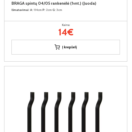
BRAGA spintų 04/05 rankenėlė (1vnt.) (Juoda)
Išmatavimai:
A:
114cm
P:
2cm
G:
3cm
Kaina:
14€
Į krepšelį