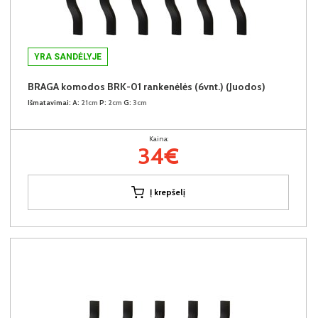
YRA SANDĖLYJE
BRAGA komodos BRK-01 rankenėlės (6vnt.) (Juodos)
Išmatavimai:
A:
21cm
P:
2cm
G:
3cm
Kaina:
34€
Į krepšelį