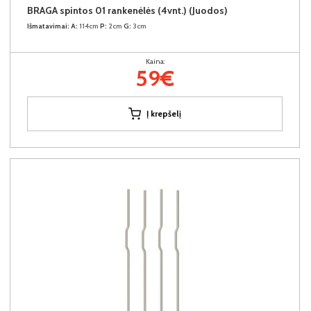
BRAGA spintos 01 rankenėlės (4vnt.) (Juodos)
Išmatavimai:
A:
114cm
P:
2cm
G:
3cm
Kaina:
59€
Į krepšelį