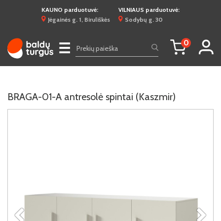
KAUNO parduotuvė:
VILNIAUS parduotuvė:
Jėgainės g. 1, Biruliškės
Sodybų g. 30
0
☰
BRAGA-01-A antresolė spintai (Kaszmir)