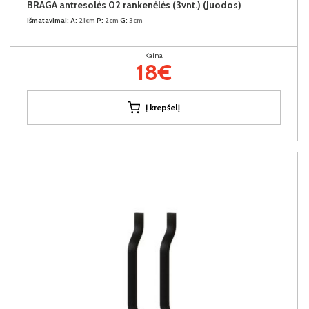
BRAGA antresolės 02 rankenėlės (3vnt.) (Juodos)
Išmatavimai:
A:
21cm
P:
2cm
G:
3cm
Kaina:
18€
Į krepšelį