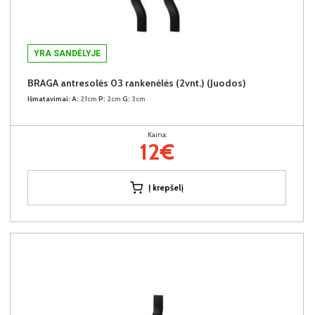
YRA SANDĖLYJE
BRAGA antresolės 03 rankenėlės (2vnt.) (Juodos)
Išmatavimai:
A:
21cm
P:
2cm
G:
3cm
Kaina:
12€
Į krepšelį