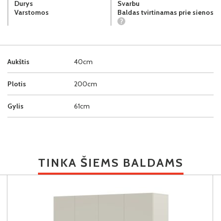
Durys
Svarbu
Varstomos
Baldas tvirtinamas prie sienos
?
Aukštis
40cm
Plotis
200cm
Gylis
61cm
TINKA ŠIEMS BALDAMS