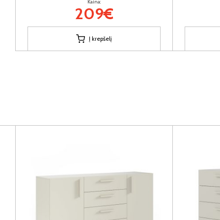
Kaina:
209€
Į krepšelį