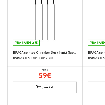
YRA SANDĖLYJE
YRA SAND
BRAGA spintos 01 rankenėlės (4vnt.) (Juodos)
Išmatavimai:
A:
114cm
P:
2cm
G:
3cm
Išmatavimai:
A
Kaina:
59€
Į krepšelį