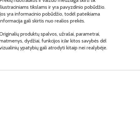
Prekių nuotraukos ir vaizdo medžiaga skirti tik
iliustraciniams tikslams ir yra pavyzdinio pobūdžio.
Jos yra informacinio pobūdžio, todėl pateikiama
informacija gali skirtis nuo realios prekės.
Originalių produktų spalvos, užrašai, parametrai,
matmenys, dydžiai, funkcijos ir/ar kitos savybės dėl
vizualinių ypatybių gali atrodyti kitaip nei realybėje.