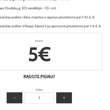
iaus (Sodybų g. 30) sandėlyje – 10+ vnt.
ančias prekes į kitus miestus ir rajonus pristatome per 1-10 d. d.
ančias prekes Vilniuje, Kaune ir jų rajonuose pristatome per 1-6 d. d.
Kaina:
5€
RADOTE PIGIAU?
Kiekis:
−
+