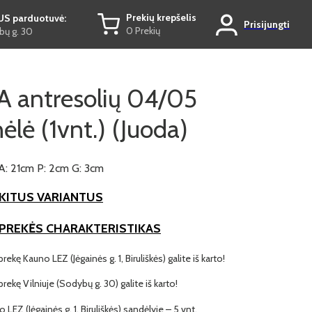
Prekių krepšelis
US parduotuvė:
Prisijungti
0 Prekių
ų g. 30
 antresolių 04/05
ėlė (1vnt.) (Juoda)
A: 21cm P: 2cm G: 3cm
KITUS VARIANTUS
 PREKĖS CHARAKTERISTIKAS
prekę Kauno LEZ (Jėgainės g. 1, Biruliškės) galite iš karto!
 prekę Vilniuje (Sodybų g. 30) galite iš karto!
o LEZ (Jėgainės g. 1, Biruliškės) sandėlyje – 5 vnt.