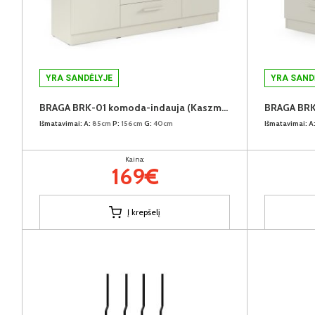
YRA SANDĖLYJE
YRA SAND
BRAGA BRK-01 komoda-indauja (Kaszmir)
Išmatavimai:
A:
85cm
P:
156cm
G:
40cm
Išmatavimai:
A
Kaina:
169€
Į krepšelį