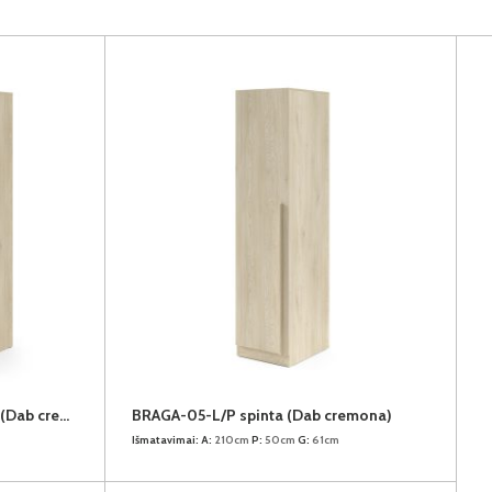
BRAGA-04-L/P kampinė spinta (Dab cremona)
BRAGA-05-L/P spinta (Dab cremona)
Išmatavimai:
A:
210cm
P:
50cm
G:
61cm