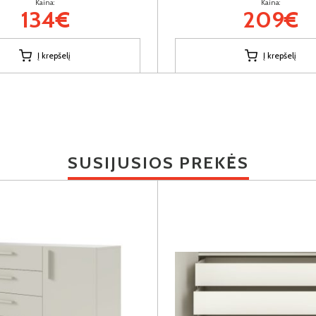
Kaina:
Kaina:
134€
209€
Į krepšelį
Į krepšelį
SUSIJUSIOS PREKĖS