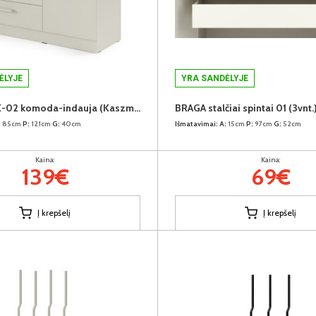
ĖLYJE
YRA SANDĖLYJE
BRAGA BRK-02 komoda-indauja (Kaszmir)
BRAGA stalčiai spintai 01 (3vnt.
:
85cm
P:
121cm
G:
40cm
Išmatavimai:
A:
15cm
P:
97cm
G:
52cm
Kaina:
Kaina:
139€
69€
Į krepšelį
Į krepšelį