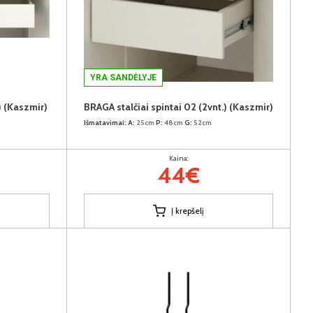
YRA SANDĖLYJE
) (Kaszmir)
BRAGA stalčiai spintai 02 (2vnt.) (Kaszmir)
Išmatavimai:
A:
25cm
P:
48cm
G:
52cm
Kaina:
44€
Į krepšelį