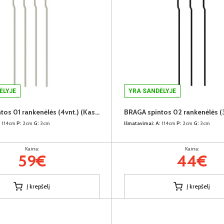
ĖLYJE
YRA SANDĖLYJE
BRAGA spintos 01 rankenėlės (4vnt.) (Kaszmir)
:
114cm
P:
2cm
G:
3cm
Išmatavimai:
A:
114cm
P:
2cm
G:
3cm
Kaina:
Kaina:
59€
44€
Į krepšelį
Į krepšelį