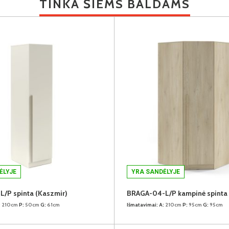
TINKA ŠIEMS BALDAMS
ĖLYJE
YRA SANDĖLYJE
/P spinta (Kaszmir)
:
210cm
P:
50cm
G:
61cm
Išmatavimai:
A:
210cm
P:
95cm
G:
95cm