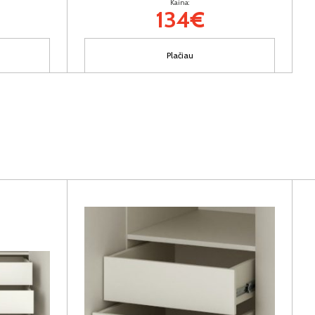
Kaina:
134€
Plačiau