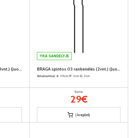
YRA SANDĖLYJE
BRAGA spintos 02 rankenėlės (3vnt.) (Juodos)
BRAGA spintos 03 rankenėlės (2vnt.) (Juodos)
Išmatavimai:
A:
114cm
P:
2cm
G:
3cm
Kaina:
29€
Į krepšelį