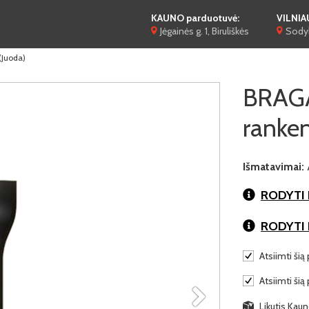
KAUNO parduotuvė:
VILNIA
Jėgainės g. 1, Biruliškės
Sodyb
(Juoda)
BRAGA
ranken
Išmatavimai:
RODYTI 
RODYTI
Atsiimti šią 
Atsiimti šią
Likutis Kaun