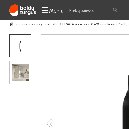
☰
Meniu
Pradinis puslapis
Produktai
BRAGA antresolių 04/05 rankenėlė (1vnt.) 