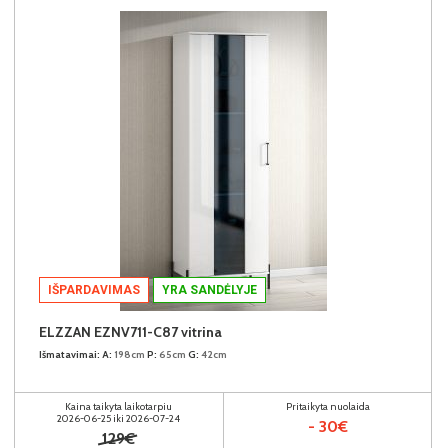
IŠPARDAVIMAS
YRA SANDĖLYJE
ELZZAN EZNV711-C87 vitrina
Išmatavimai:
A:
198cm
P:
65cm
G:
42cm
Kaina taikyta laikotarpiu
Pritaikyta nuolaida
2026-06-25 iki 2026-07-24
- 30€
129€