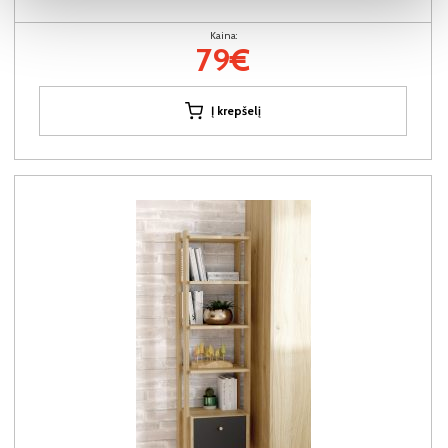
Kaina:
79€
Į krepšelį