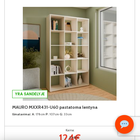
YRA SANDĖLYJE
MAURO MXXR431-U60 pastatoma lentyna
Išmatavimai:
A:
178cm
P:
107cm
G:
33cm
Kaina:
124€
Kiekis: