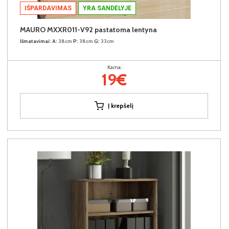
IŠPARDAVIMAS
YRA SANDĖLYJE
MAURO MXXR011-V92 pastatoma lentyna
Išmatavimai:
A:
38cm
P:
38cm
G:
33cm
Kaina:
19€
Į krepšelį