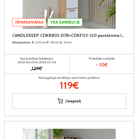
IŠPARDAVIMAS
YRA SANDĖLYJE
CANDLEKEEP CDKR801-D78+CDKF03-120 pastatoma lentyna su durimis (6vnt.)
Išmatavimai:
A:
220cm
P:
40cm
G:
35cm
Kaina taikyta laikotarpiu
Pritaikyta nuolaida
2026-06-25 iki 2026-07-24
- 10€
129€
Kaina galioja sandėlyje esančioms prekėms
119€
Į krepšelį