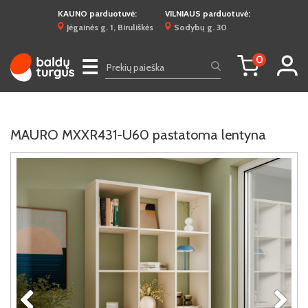
KAUNO parduotuvė:
VILNIAUS parduotuvė:
Jėgainės g. 1, Biruliškės
Sodybų g. 30
0
☰
MAURO MXXR431-U60 pastatoma lentyna