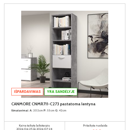
IŠPARDAVIMAS
YRA SANDĖLYJE
CANMORE CNMR711-C273 pastatoma lentyna
Išmatavimai:
A:
202cm
P:
55cm
G:
42cm
Kaina taikyta laikotarpiu
Pritaikyta nuolaida
2026-06-25 iki 2026-07-24