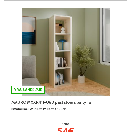
YRA SANDĖLYJE
MAURO MXXR411-U60 pastatoma lentyna
Išmatavimai:
A:
143cm
P:
38cm
G:
33cm
Kaina:
54€