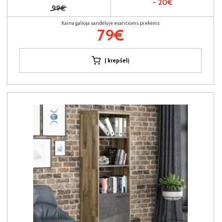
- 20€
99€
Kaina galioja sandėlyje esančioms prekėms
79€
Į krepšelį