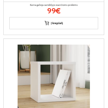
Kaina galioja sandėlyje esančioms prekėms
99€
Į krepšelį