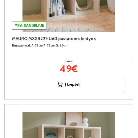
YRA SANDĖLYJE
MAURO MXXR221-U60 pastatoma lentyna
Išmatavimai:
A:
73cm
P:
73cm
G:
33cm
Kaina:
49€
Į krepšelį