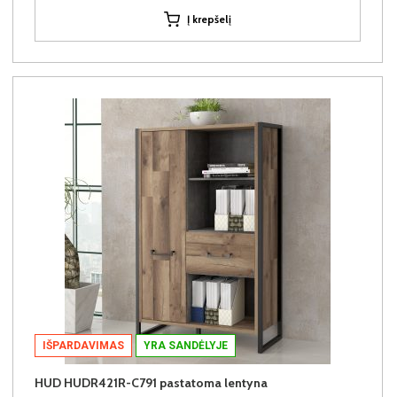
Į krepšelį
IŠPARDAVIMAS
YRA SANDĖLYJE
HUD HUDR421R-C791 pastatoma lentyna