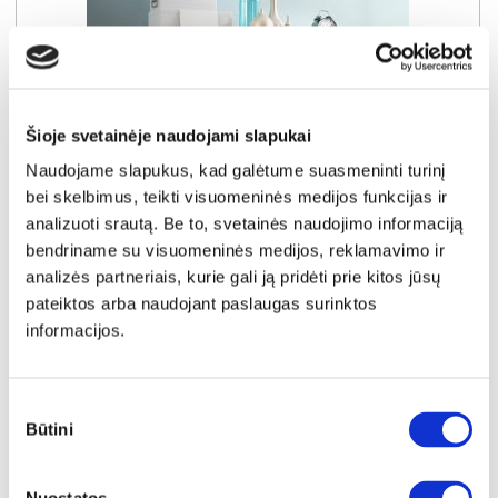
Šioje svetainėje naudojami slapukai
Naudojame slapukus, kad galėtume suasmeninti turinį
bei skelbimus, teikti visuomeninės medijos funkcijas ir
analizuoti srautą. Be to, svetainės naudojimo informaciją
bendriname su visuomeninės medijos, reklamavimo ir
analizės partneriais, kurie gali ją pridėti prie kitos jūsų
NAUJIENA
YRA SANDĖLYJE
pateiktos arba naudojant paslaugas surinktos
informacijos.
OGAI OGXR321-M642 pastatoma lentyna
Išmatavimai:
A:
118cm
P:
110cm
G:
41cm
Sutikimo
Kaina:
139€
Būtini
pasirinkimas
Į krepšelį