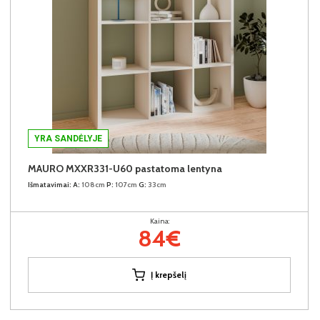
YRA SANDĖLYJE
MAURO MXXR331-U60 pastatoma lentyna
Išmatavimai:
A:
108cm
P:
107cm
G:
33cm
Kaina:
84€
Į krepšelį