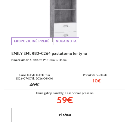
EKSPOZICINĖ PREKĖ
NUKAINOTA
EMILY EMLR82-C264 pastatoma lentyna
Išmatavimai:
A:
188cm
P:
60cm
G:
35cm
Kaina taikyta laikotarpiu
Pritaikyta nuolaida
2026-07-07 iki 2026-08-06
- 10€
69€
Kaina galioja sandėlyje esančioms prekėms
59€
Plačiau