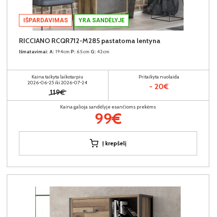
IŠPARDAVIMAS
YRA SANDĖLYJE
RICCIANO RCQR712-M285 pastatoma lentyna
Išmatavimai:
A:
194cm
P:
65cm
G:
42cm
Kaina taikyta laikotarpiu
Pritaikyta nuolaida
2026-06-25 iki 2026-07-24
- 20€
119€
Kaina galioja sandėlyje esančioms prekėms
99€
Į krepšelį