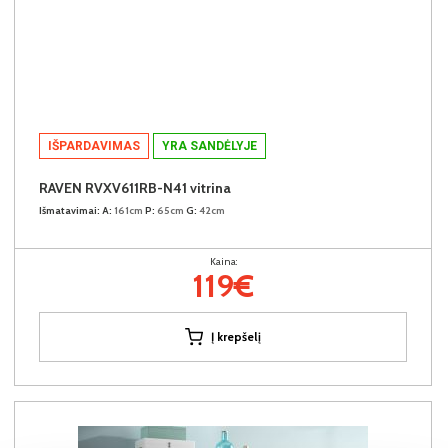
IŠPARDAVIMAS
YRA SANDĖLYJE
RAVEN RVXV611RB-N41 vitrina
Išmatavimai:
A:
161cm
P:
65cm
G:
42cm
Kaina:
119€
Į krepšelį