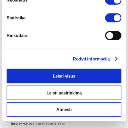
Nuostatos
Statistika
Rinkodara
Rodyti informaciją
Leisti visus
Leisti pasirinkimą
YRA SANDĖLYJE
Atmesti
BRAGA-06 pastatoma lentyna (Dab cremona)
Išmatavimai:
A:
210cm
P:
30cm
G:
59cm