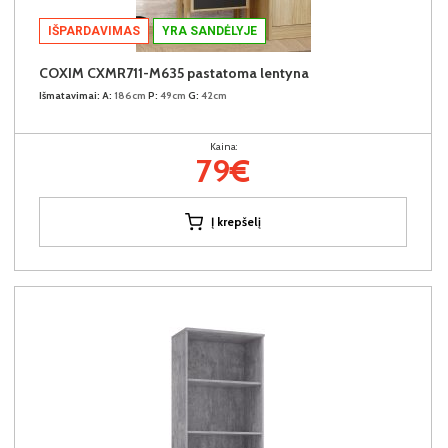
IŠPARDAVIMAS
YRA SANDĖLYJE
COXIM CXMR711-M635 pastatoma lentyna
Išmatavimai:
A:
186cm
P:
49cm
G:
42cm
Kaina:
79€
Į krepšelį