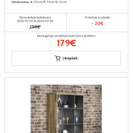
Išmatavimai:
A:
152cm
P:
94cm
G:
42cm
Kaina taikyta laikotarpiu
Pritaikyta nuolaida
2026-07-01 iki 2026-07-30
- 20€
199€
Kaina galioja sandėlyje esančioms prekėms
179€
Į krepšelį