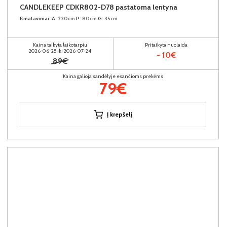
CANDLEKEEP CDKR802-D78 pastatoma lentyna
Išmatavimai:
A:
220cm
P:
80cm
G:
35cm
Kaina taikyta laikotarpiu
Pritaikyta nuolaida
2026-06-25 iki 2026-07-24
- 10€
89€
Kaina galioja sandėlyje esančioms prekėms
79€
Į krepšelį