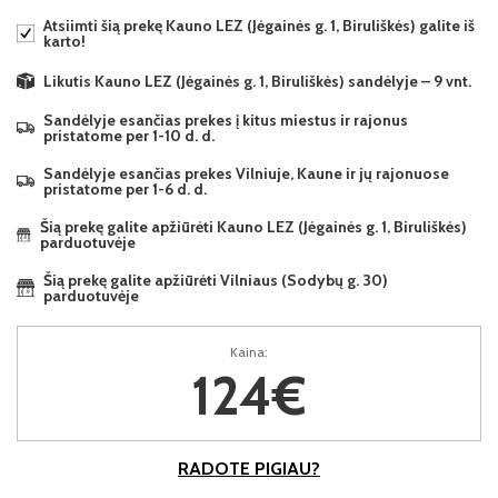
Atsiimti šią prekę Kauno LEZ (Jėgainės g. 1, Biruliškės) galite iš
karto!
Likutis Kauno LEZ (Jėgainės g. 1, Biruliškės) sandėlyje – 9 vnt.
Sandėlyje esančias prekes į kitus miestus ir rajonus
pristatome per 1-10 d. d.
Sandėlyje esančias prekes Vilniuje, Kaune ir jų rajonuose
pristatome per 1-6 d. d.
Šią prekę galite apžiūrėti Kauno LEZ (Jėgainės g. 1, Biruliškės)
parduotuvėje
Šią prekę galite apžiūrėti Vilniaus (Sodybų g. 30)
parduotuvėje
Kaina:
124€
RADOTE PIGIAU?