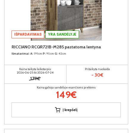
IŠPARDAVIMAS
YRA SANDĖLYJE
RICCIANO RCQR721B-M285 pastatoma lentyna
Išmatavimai:
A:
191cm
P:
95cm
G:
42cm
Kaina taikyta laikotarpiu
Pritaikyta nuolaida
2026-06-25 iki 2026-07-24
- 30€
179€
Kaina galioja sandėlyje esančioms prekėms
149€
Į krepšelį