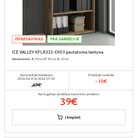
IŠPARDAVIMAS
YRA SANDĖLYJE
ICE VALLEY KFLR322-D103 pastatoma lentyna
Išmatavimai:
A:
115cm
P:
85cm
G:
42cm
Kaina taikyta laikotarpiu
Pritaikyta nuolaida
2026-06-21 iki 2026-07-20
- 10€
49€
Kaina galioja sandėlyje esančioms prekėms
39€
Į krepšelį