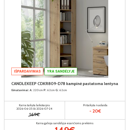
IŠPARDAVIMAS
YRA SANDĖLYJE
CANDLEKEEP CDKR809-D78 kampinė pastatoma lentyna
Išmatavimai:
A:
220cm
P:
62cm
G:
62cm
Kaina taikyta laikotarpiu
Pritaikyta nuolaida
2026-06-25 iki 2026-07-24
- 20€
169€
Kaina galioja sandėlyje esančioms prekėms