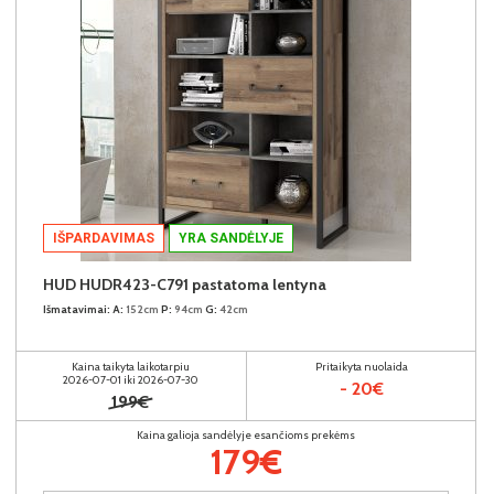
IŠPARDAVIMAS
YRA SANDĖLYJE
HUD HUDR423-C791 pastatoma lentyna
Išmatavimai:
A:
152cm
P:
94cm
G:
42cm
Kaina taikyta laikotarpiu
Pritaikyta nuolaida
2026-07-01 iki 2026-07-30
- 20€
199€
Kaina galioja sandėlyje esančioms prekėms
179€