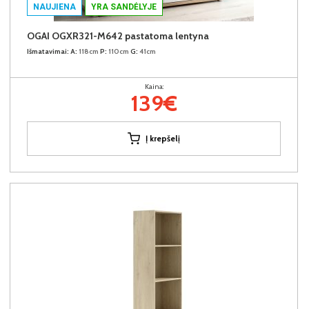
NAUJIENA
YRA SANDĖLYJE
OGAI OGXR321-M642 pastatoma lentyna
Išmatavimai:
A:
118cm
P:
110cm
G:
41cm
Kaina:
139€
Į krepšelį