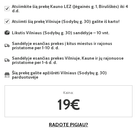
Atsiimkite šią prekę Kauno LEZ (Jėgainės g. 1, Biruliškės) iki 4
d.d.
Atsiimti šią prekę Vilniuje (Sodybų g. 30) galite iš karto!
Likutis Vilniaus (Sodybų g. 30) sandėlyje – 10 vnt.
Sandėlyje esančias prekes į kitus miestus ir rajonus
pristatome per 1-10 d. d.
Sandėlyje esančias prekes Vilniuje, Kaune ir jų rajonuose
pristatome per 1-6 d. d.
Šią prekę galite apžiūrėti Vilniaus (Sodybų g. 30)
parduotuvėje
Kaina:
19€
RADOTE PIGIAU?