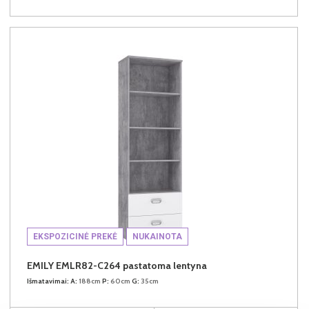
EKSPOZICINĖ PREKĖ
NUKAINOTA
EMILY EMLR82-C264 pastatoma lentyna
Išmatavimai:
A:
188cm
P:
60cm
G:
35cm