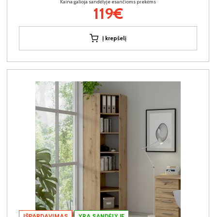
Kaina galioja sandėlyje esančioms prekėms
119€
Į krepšelį
IŠPARDAVIMAS
YRA SANDĖLYJE