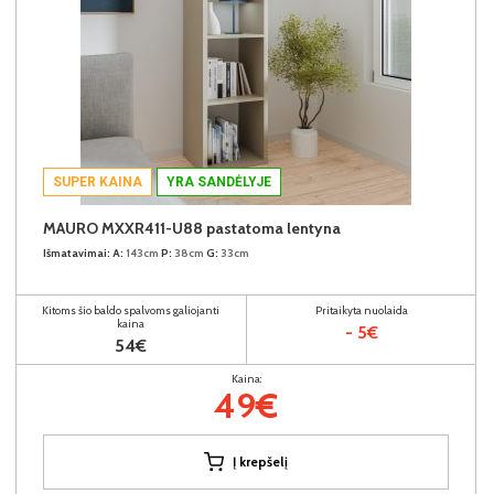
SUPER KAINA
YRA SANDĖLYJE
MAURO MXXR411-U88 pastatoma lentyna
Išmatavimai:
A:
143cm
P:
38cm
G:
33cm
Kitoms šio baldo spalvoms galiojanti
Pritaikyta nuolaida
kaina
- 5€
54€
Kaina:
49€
Į krepšelį