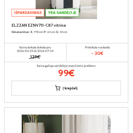
IŠPARDAVIMAS
YRA SANDĖLYJE
ELZZAN EZNV711-C87 vitrina
Išmatavimai:
A:
198cm
P:
65cm
G:
42cm
Kaina taikyta laikotarpiu
Pritaikyta nuolaida
2026-06-25 iki 2026-07-24
- 30€
129€
Kaina galioja sandėlyje esančioms prekėms
99€
Į krepšelį