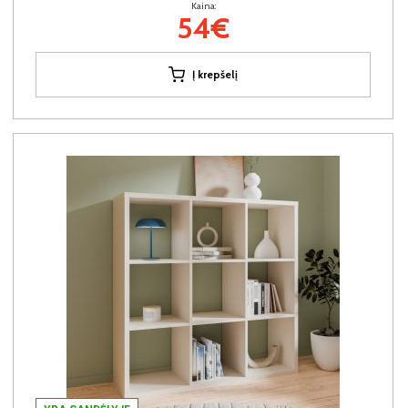
Kaina:
54€
Į krepšelį