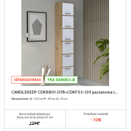
IŠPARDAVIMAS
YRA SANDĖLYJE
CANDLEKEEP CDKR801-D78+CDKF03-120 pastatoma lentyna su durimis (6vnt.)
Išmatavimai:
A:
220cm
P:
40cm
G:
35cm
Kaina taikyta laikotarpiu
Pritaikyta nuolaida
2026-06-25 iki 2026-07-24
- 10€
129€