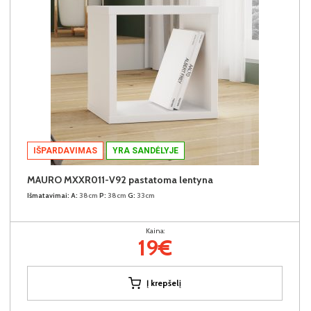
IŠPARDAVIMAS
YRA SANDĖLYJE
MAURO MXXR011-V92 pastatoma lentyna
Išmatavimai:
A:
38cm
P:
38cm
G:
33cm
Kaina:
19€
Į krepšelį