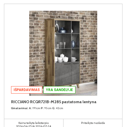
IŠPARDAVIMAS
YRA SANDĖLYJE
RICCIANO RCQR721B-M285 pastatoma lentyna
Išmatavimai:
A:
191cm
P:
95cm
G:
42cm
Kaina taikyta laikotarpiu
Pritaikyta nuolaida
2026-06-25 iki 2026-07-24