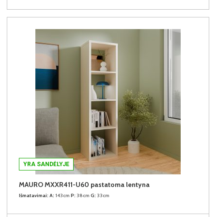
YRA SANDĖLYJE
MAURO MXXR411-U60 pastatoma lentyna
Išmatavimai:
A:
143cm
P:
38cm
G:
33cm