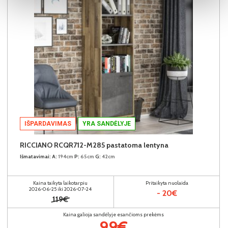
IŠPARDAVIMAS
YRA SANDĖLYJE
RICCIANO RCQR712-M285 pastatoma lentyna
Išmatavimai:
A:
194cm
P:
65cm
G:
42cm
Kaina taikyta laikotarpiu
Pritaikyta nuolaida
2026-06-25 iki 2026-07-24
- 20€
119€
Kaina galioja sandėlyje esančioms prekėms
99€