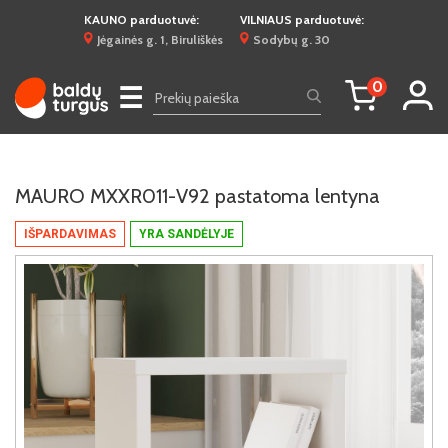
KAUNO parduotuvė:
VILNIAUS parduotuvė:
Jėgainės g. 1, Biruliškės
Sodybų g. 30
0
☰
MAURO MXXR011-V92 pastatoma lentyna
IŠPARDAVIMAS
YRA SANDĖLYJE