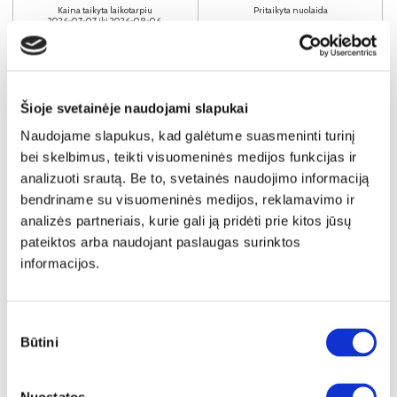
Kaina taikyta laikotarpiu
Pritaikyta nuolaida
2026-07-07 iki 2026-08-06
- 10€
69€
Kaina galioja sandėlyje esančioms prekėms
59€
Šioje svetainėje naudojami slapukai
Plačiau
Naudojame slapukus, kad galėtume suasmeninti turinį
bei skelbimus, teikti visuomeninės medijos funkcijas ir
analizuoti srautą. Be to, svetainės naudojimo informaciją
bendriname su visuomeninės medijos, reklamavimo ir
analizės partneriais, kurie gali ją pridėti prie kitos jūsų
pateiktos arba naudojant paslaugas surinktos
informacijos.
Sutikimo
Būtini
pasirinkimas