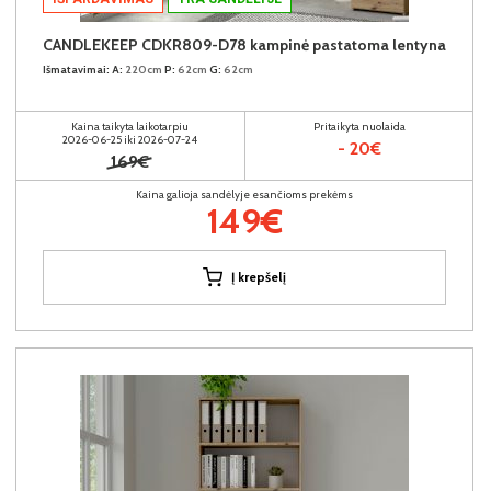
CANDLEKEEP CDKR809-D78 kampinė pastatoma lentyna
Išmatavimai:
A:
220cm
P:
62cm
G:
62cm
Kaina taikyta laikotarpiu
Pritaikyta nuolaida
2026-06-25 iki 2026-07-24
- 20€
169€
Kaina galioja sandėlyje esančioms prekėms
149€
Į krepšelį