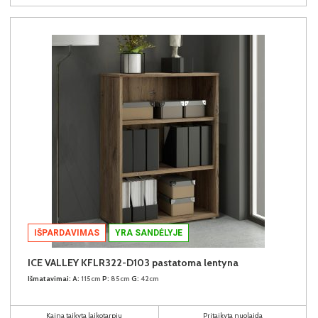
IŠPARDAVIMAS
YRA SANDĖLYJE
ICE VALLEY KFLR322-D103 pastatoma lentyna
Išmatavimai:
A:
115cm
P:
85cm
G:
42cm
Kaina taikyta laikotarpiu
Pritaikyta nuolaida