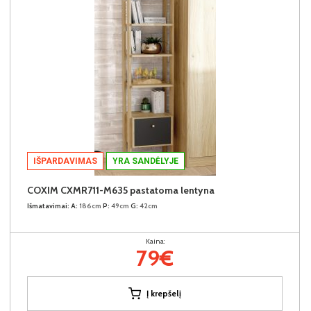
IŠPARDAVIMAS
YRA SANDĖLYJE
COXIM CXMR711-M635 pastatoma lentyna
Išmatavimai:
A:
186cm
P:
49cm
G:
42cm
Kaina:
79€
Į krepšelį