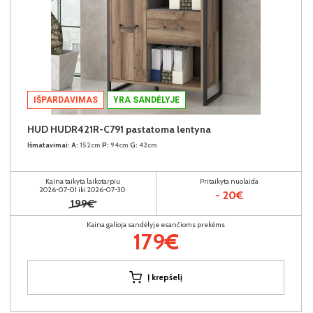
IŠPARDAVIMAS
YRA SANDĖLYJE
HUD HUDR421R-C791 pastatoma lentyna
Išmatavimai:
A:
152cm
P:
94cm
G:
42cm
Kaina taikyta laikotarpiu
Pritaikyta nuolaida
2026-07-01 iki 2026-07-30
- 20€
199€
Kaina galioja sandėlyje esančioms prekėms
179€
Į krepšelį