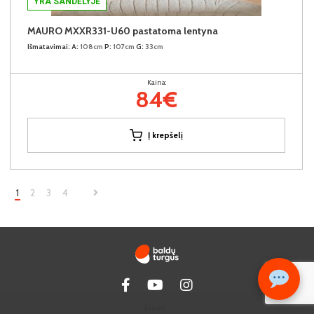
YRA SANDĖLYJE
MAURO MXXR331-U60 pastatoma lentyna
Išmatavimai:
A:
108cm
P:
107cm
G:
33cm
Kaina:
84€
Į krepšelį
1
2
3
4
Kiekis: