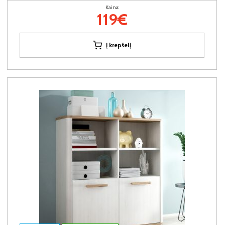
Kaina:
119€
Į krepšelį