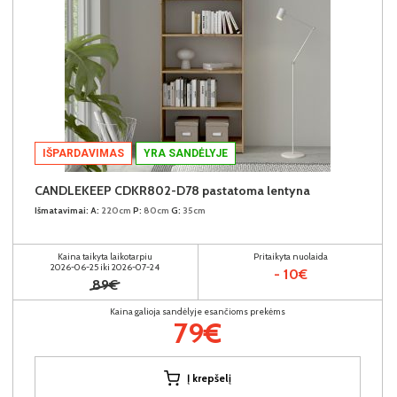
IŠPARDAVIMAS
YRA SANDĖLYJE
CANDLEKEEP CDKR802-D78 pastatoma lentyna
Išmatavimai:
A:
220cm
P:
80cm
G:
35cm
Kaina taikyta laikotarpiu
Pritaikyta nuolaida
2026-06-25 iki 2026-07-24
- 10€
89€
Kaina galioja sandėlyje esančioms prekėms
79€
Į krepšelį