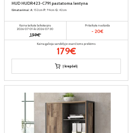
HUD HUDR423-C791 pastatoma lentyna
Išmatavimai:
A:
152cm
P:
94cm
G:
42cm
Kaina taikyta laikotarpiu
Pritaikyta nuolaida
2026-07-01 iki 2026-07-30
- 20€
199€
Kaina galioja sandėlyje esančioms prekėms
179€
Į krepšelį