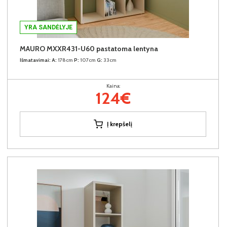
YRA SANDĖLYJE
MAURO MXXR431-U60 pastatoma lentyna
Išmatavimai:
A:
178cm
P:
107cm
G:
33cm
Kaina:
124€
Į krepšelį