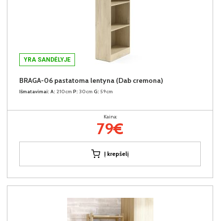
YRA SANDĖLYJE
BRAGA-06 pastatoma lentyna (Dab cremona)
Išmatavimai:
A:
210cm
P:
30cm
G:
59cm
Kaina:
79€
Į krepšelį