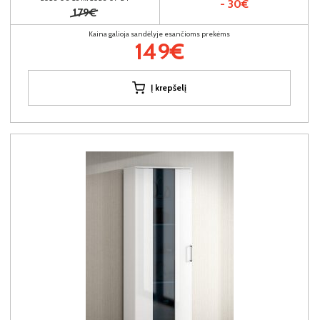
- 30€
179€
Kaina galioja sandėlyje esančioms prekėms
149€
Į krepšelį