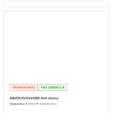
IŠPARDAVIMAS
YRA SANDĖLYJE
RAVEN RVXV611RB-N41 vitrina
Išmatavimai:
A:
161cm
P:
65cm
G:
42cm